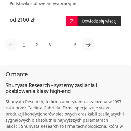
Podstawki stalowe antywibracyjne
od
2100 zł
Dowiedz się więcej
1
2
3
···
6
O marce
Shunyata Research - systemy zasilania i
okablowania klasy high-end
Shhhhh... The Art Of Noise Reduction with Shunyata Research
Shunyata Research, to firma amerykańska, założona w 1997
roku przez Caelin’a Gabriela. Firma specjalizuje się w
produkcji kondycjonerów sieciowych oraz kabli zasilających i
sygnałowych o absolutnie najwyższych parametrach i
jakości. Shunyata Research to firma technologiczna, która w