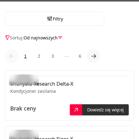
Filtry
Sortuj:
Od najnowszych
1
2
3
···
6
Shunyata Research
Delta-X
Kondycjoner zasilania
Brak ceny
Dowiedz się więcej