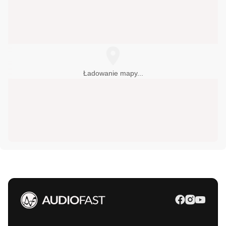
AUDIOFIL
228259765
00-621
Warszawa
,
Boya-Żeleńskiego Tadeusza 6
AUDIOtrendt
126861015
31-589
Kraków
,
Sołtysowska 35A
CORAB sp. z o.o.
895236592
Ładowanie mapy...
10-521
Olsztyn
,
Partyzantów 12C
DELTA-AUDIO
343680588
42-202
Częstochowa
,
Generała Władysława
Sikorskiego 120
Hi-FI STUDIO
600320032
43-300
Bielsko-Biała
,
Cieszyńska 86
503157500
HiFi System
03-289
Warszawa
,
Ostródzka 273/1
hifisystem.pl
Koris salon audio video
618472663