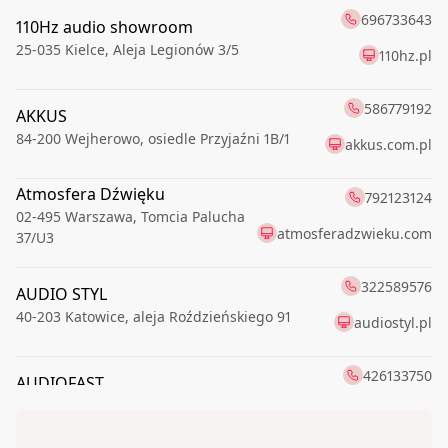
696733643
110Hz audio showroom
25-035
Kielce
,
Aleja Legionów 3/5
110hz.pl
586779192
AKKUS
84-200
Wejherowo
,
osiedle Przyjaźni 1B/1
akkus.com.pl
Atmosfera Dźwięku
792123124
02-495
Warszawa
,
Tomcia Palucha
atmosferadzwieku.com
37/U3
322589576
AUDIO STYL
40-203
Katowice
,
aleja Roździeńskiego 91
audiostyl.pl
426133750
AUDIOFAST
91-174
Łódź
,
Romanowska 55E
audiofast.pl