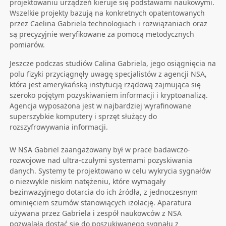
projektowaniu urządzeń kieruje się podstawami naukowymi.
Wszelkie projekty bazują na konkretnych opatentowanych
przez Caelina Gabriela technologiach i rozwiązaniach oraz
są precyzyjnie weryfikowane za pomocą metodycznych
pomiarów.
Jeszcze podczas studiów Calina Gabriela, jego osiągnięcia na
polu fizyki przyciągnęły uwagę specjalistów z agencji NSA,
która jest amerykańską instytucją rządową zajmująca się
szeroko pojętym pozyskiwaniem informacji i kryptoanalizą.
Agencja wyposażona jest w najbardziej wyrafinowane
superszybkie komputery i sprzęt służący do
rozszyfrowywania informacji.
W NSA Gabriel zaangażowany był w prace badawczo-
rozwojowe nad ultra-czułymi systemami pozyskiwania
danych. Systemy te projektowano w celu wykrycia sygnałów
o niezwykle niskim natężeniu, które wymagały
bezinwazyjnego dotarcia do ich źródła, z jednoczesnym
ominięciem szumów stanowiących izolację. Aparatura
używana przez Gabriela i zespół naukowców z NSA
pozwalała dostać się do poszukiwanego sygnału z