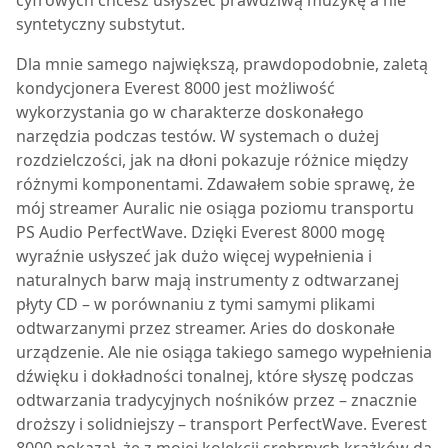
cyfrowych chcesz usłyszeć prawdziwą muzykę a nie
syntetyczny substytut.
Dla mnie samego największą, prawdopodobnie, zaletą
kondycjonera
Everest 8000
jest możliwość
wykorzystania go w charakterze doskonałego
narzędzia podczas testów. W systemach o dużej
rozdzielczości, jak na dłoni pokazuje różnice między
różnymi komponentami. Zdawałem sobie sprawę, że
mój streamer Auralic nie osiąga poziomu transportu
PS Audio PerfectWave. Dzięki
Everest 8000
mogę
wyraźnie usłyszeć jak dużo więcej wypełnienia i
naturalnych barw mają instrumenty z odtwarzanej
płyty CD – w porównaniu z tymi samymi plikami
odtwarzanymi przez streamer. Aries do doskonałe
urządzenie. Ale nie osiąga takiego samego wypełnienia
dźwięku i dokładności tonalnej, które słyszę podczas
odtwarzania tradycyjnych nośników przez – znacznie
droższy i solidniejszy – transport PerfectWave.
Everest