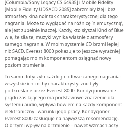
[Columbia/Sony Legacy CS 64935] i Mobile Fidelity
[Mobile Fidelity UDSACD 2085] zabrzmiały lżej i bez
atmosfery kina noir tak charakterystycznej dla tego
nagrania. Może to wyglądać na różnicę ‘niemuzyczną’,
ale jest zupełnie inaczej. Każdy, kto słyszał Kind of Blue
wie, że siła tej muzyki wynika właśnie z atmosfery
samego nagrania. W moim systemie CD brzmi lepiej
niż SACD.
Everest 8000
pokazuje to jeszcze wyraźniej
pomagając moim komponentom osiągnąć nowy
poziom brzmienia.
To samo dotyczyło każdego odtwarzanego nagrania:
wszystkie ich cechy charakterystyczne były
podkreślane przez
Everest 8000
. Kondycjonowanie
prądu zasilającego ma podstawowe znaczenie dla
systemu audio, wpływa bowiem na każdy komponent
elektroniczny i warunki jego pracy. Kondycjoner
Everest 8000
zasługuje na najwyższą rekomendację.
Olbrzymi wpływ na brzmienie – nawet wzmacniaczy