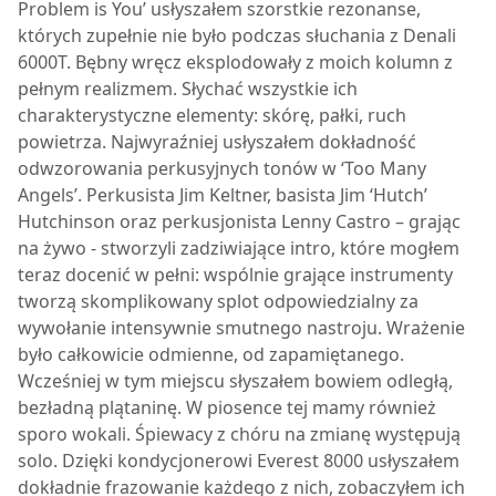
Problem is You’ usłyszałem szorstkie rezonanse,
których zupełnie nie było podczas słuchania z Denali
6000T. Bębny wręcz eksplodowały z moich kolumn z
pełnym realizmem. Słychać wszystkie ich
charakterystyczne elementy: skórę, pałki, ruch
powietrza. Najwyraźniej usłyszałem dokładność
odwzorowania perkusyjnych tonów w ‘Too Many
Angels’. Perkusista Jim Keltner, basista Jim ‘Hutch’
Hutchinson oraz perkusjonista Lenny Castro – grając
na żywo - stworzyli zadziwiające intro, które mogłem
teraz docenić w pełni: wspólnie grające instrumenty
tworzą skomplikowany splot odpowiedzialny za
wywołanie intensywnie smutnego nastroju. Wrażenie
było całkowicie odmienne, od zapamiętanego.
Wcześniej w tym miejscu słyszałem bowiem odległą,
bezładną plątaninę. W piosence tej mamy również
sporo wokali. Śpiewacy z chóru na zmianę występują
solo. Dzięki kondycjonerowi
Everest 8000
usłyszałem
dokładnie frazowanie każdego z nich, zobaczyłem ich