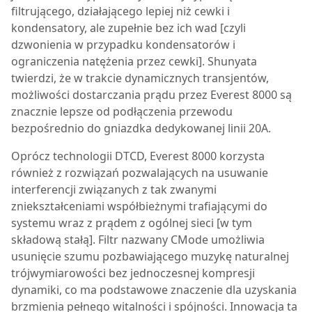
filtrującego, działającego lepiej niż cewki i
kondensatory, ale zupełnie bez ich wad [czyli
dzwonienia w przypadku kondensatorów i
ograniczenia natężenia przez cewki]. Shunyata
twierdzi, że w trakcie dynamicznych transjentów,
możliwości dostarczania prądu przez
Everest 8000
są
znacznie lepsze od podłączenia przewodu
bezpośrednio do gniazdka dedykowanej linii 20A.
Oprócz technologii DTCD,
Everest 8000
korzysta
również z rozwiązań pozwalających na usuwanie
interferencji związanych z tak zwanymi
zniekształceniami współbieżnymi trafiającymi do
systemu wraz z prądem z ogólnej sieci [w tym
składową stałą]. Filtr nazwany CMode umożliwia
usunięcie szumu pozbawiającego muzykę naturalnej
trójwymiarowości bez jednoczesnej kompresji
dynamiki, co ma podstawowe znaczenie dla uzyskania
brzmienia pełnego witalności i spójności. Innowacja ta