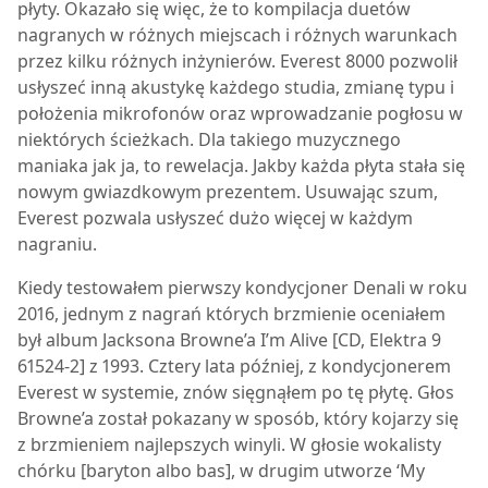
płyty. Okazało się więc, że to kompilacja duetów
nagranych w różnych miejscach i różnych warunkach
przez kilku różnych inżynierów.
Everest 8000
pozwolił
usłyszeć inną akustykę każdego studia, zmianę typu i
położenia mikrofonów oraz wprowadzanie pogłosu w
niektórych ścieżkach. Dla takiego muzycznego
maniaka jak ja, to rewelacja. Jakby każda płyta stała się
nowym gwiazdkowym prezentem. Usuwając szum,
Everest pozwala usłyszeć dużo więcej w każdym
nagraniu.
Kiedy testowałem pierwszy kondycjoner Denali w roku
2016, jednym z nagrań których brzmienie oceniałem
był album Jacksona Browne’a I’m Alive [CD, Elektra 9
61524-2] z 1993. Cztery lata później, z kondycjonerem
Everest w systemie, znów sięgnąłem po tę płytę. Głos
Browne’a został pokazany w sposób, który kojarzy się
z brzmieniem najlepszych winyli. W głosie wokalisty
chórku [baryton albo bas], w drugim utworze ‘My