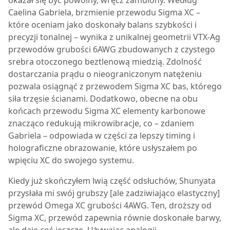
okazał się być powolny, wręcz zamulony. Według
Caelina Gabriela, brzmienie przewodu Sigma XC –
które oceniam jako doskonały balans szybkości i
precyzji tonalnej – wynika z unikalnej geometrii VTX-Ag
przewodów grubości 6AWG zbudowanych z czystego
srebra otoczonego beztlenową miedzią. Zdolność
dostarczania prądu o nieograniczonym natężeniu
pozwala osiągnąć z przewodem Sigma XC bas, którego
siła trzęsie ścianami. Dodatkowo, obecne na obu
końcach przewodu Sigma XC elementy karbonowe
znacząco redukują mikrowibracje, co – zdaniem
Gabriela – odpowiada w części za lepszy timing i
holograficzne obrazowanie, które usłyszałem po
wpięciu XC do swojego systemu.
Kiedy już skończyłem lwią część odsłuchów, Shunyata
przysłała mi swój grubszy [ale zadziwiająco elastyczny]
przewód
Omega XC
grubości 4AWG. Ten, droższy od
Sigma XC, przewód zapewnia równie doskonałe barwy,