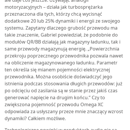
ale daje coś jeszcze. Używając analogii
motoryzacyjnych – działa jak turbosprężarka
przeznaczona dla tych, którzy chcą wycisnąć
dodatkowe 20 lub 25% dynamiki i energii ze swojego
systemu. Zapytany dlaczego grubość przewodu ma
takie znaczenie, Gabriel powiedział, że podobnie do
modułów QR/BB działają jak magazyny ładunku, tak i
same przewody magazynują energię. „Powierzchnia
przekroju poprzecznego przewodnika pozwala nawet
na obliczenie magazynowanego ładunku. Parametr
ten określa się mianem pojemności elektrycznej
przewodnika. Można osobiście doświadczyć jego
istnienia podczas stosowania długich przewodów: już
po odcięciu od zasilania są w stanie przez jakiś czas
generować napięcie na drugim końcu.” Czy to
zwiększona pojemność przewodu Omega XC
odpowiada za usłyszany przeze mnie znaczący wzrost
dynamiki? Całkiem możliwe.