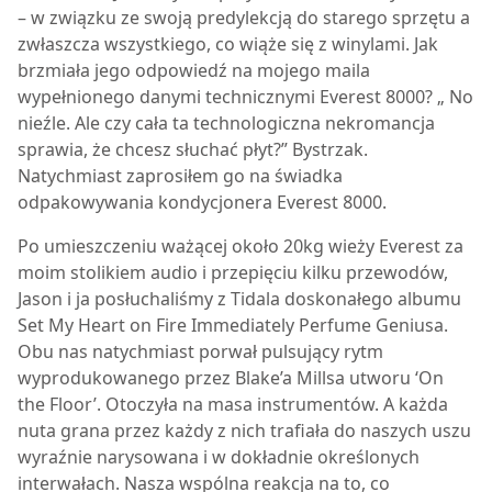
– w związku ze swoją predylekcją do starego sprzętu a
zwłaszcza wszystkiego, co wiąże się z winylami. Jak
brzmiała jego odpowiedź na mojego maila
wypełnionego danymi technicznymi Everest 8000? „ No
nieźle. Ale czy cała ta technologiczna nekromancja
sprawia, że chcesz słuchać płyt?” Bystrzak.
Natychmiast zaprosiłem go na świadka
odpakowywania kondycjonera
Everest 8000
.
Po umieszczeniu ważącej około 20kg wieży Everest za
moim stolikiem audio i przepięciu kilku przewodów,
Jason i ja posłuchaliśmy z Tidala doskonałego albumu
Set My Heart on Fire Immediately Perfume Geniusa.
Obu nas natychmiast porwał pulsujący rytm
wyprodukowanego przez Blake’a Millsa utworu ‘On
the Floor’. Otoczyła na masa instrumentów. A każda
nuta grana przez każdy z nich trafiała do naszych uszu
wyraźnie narysowana i w dokładnie określonych
interwałach. Nasza wspólna reakcja na to, co