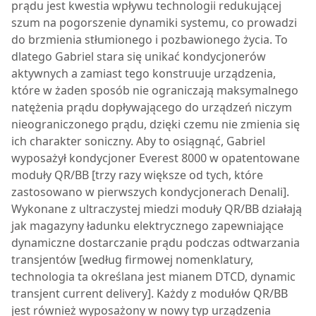
prądu jest kwestia wpływu technologii redukującej
szum na pogorszenie dynamiki systemu, co prowadzi
do brzmienia stłumionego i pozbawionego życia. To
dlatego Gabriel stara się unikać kondycjonerów
aktywnych a zamiast tego konstruuje urządzenia,
które w żaden sposób nie ograniczają maksymalnego
natężenia prądu dopływającego do urządzeń niczym
nieograniczonego prądu, dzięki czemu nie zmienia się
ich charakter soniczny. Aby to osiągnąć, Gabriel
wyposażył kondycjoner
Everest 8000
w opatentowane
moduły QR/BB [trzy razy większe od tych, które
zastosowano w pierwszych kondycjonerach Denali].
Wykonane z ultraczystej miedzi moduły QR/BB działają
jak magazyny ładunku elektrycznego zapewniające
dynamiczne dostarczanie prądu podczas odtwarzania
transjentów [według firmowej nomenklatury,
technologia ta określana jest mianem DTCD, dynamic
transjent current delivery]. Każdy z modułów QR/BB
jest również wyposażony w nowy typ urządzenia