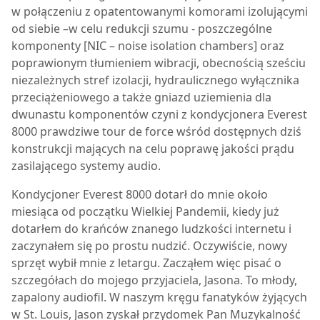
w połączeniu z opatentowanymi komorami izolującymi
od siebie –w celu redukcji szumu - poszczególne
komponenty [NIC – noise isolation chambers] oraz
poprawionym tłumieniem wibracji, obecnością sześciu
niezależnych stref izolacji, hydraulicznego wyłącznika
przeciążeniowego a także gniazd uziemienia dla
dwunastu komponentów czyni z kondycjonera
Everest
8000
prawdziwe tour de force wśród dostępnych dziś
konstrukcji mających na celu poprawę jakości prądu
zasilającego systemy audio.
Kondycjoner
Everest 8000
dotarł do mnie około
miesiąca od początku Wielkiej Pandemii, kiedy już
dotarłem do krańców znanego ludzkości internetu i
zaczynałem się po prostu nudzić. Oczywiście, nowy
sprzęt wybił mnie z letargu. Zacząłem więc pisać o
szczegółach do mojego przyjaciela, Jasona. To młody,
zapalony audiofil. W naszym kręgu fanatyków żyjących
w St. Louis, Jason zyskał przydomek Pan Muzykalność