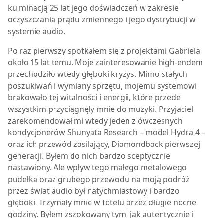
kulminacją 25 lat jego doświadczeń w zakresie
oczyszczania prądu zmiennego i jego dystrybucji w
systemie audio.
Po raz pierwszy spotkałem się z projektami Gabriela
około 15 lat temu. Moje zainteresowanie high-endem
przechodziło wtedy głęboki kryzys. Mimo stałych
poszukiwań i wymiany sprzętu, mojemu systemowi
brakowało tej witalności i energii, które przede
wszystkim przyciągnęły mnie do muzyki. Przyjaciel
zarekomendował mi wtedy jeden z ówczesnych
kondycjonerów Shunyata Research – model Hydra 4 –
oraz ich przewód zasilający, Diamondback pierwszej
generacji. Byłem do nich bardzo sceptycznie
nastawiony. Ale wpływ tego małego metalowego
pudełka oraz grubego przewodu na moją podróż
przez świat audio był natychmiastowy i bardzo
głęboki. Trzymały mnie w fotelu przez długie nocne
godziny. Byłem zszokowany tym, jak autentycznie i