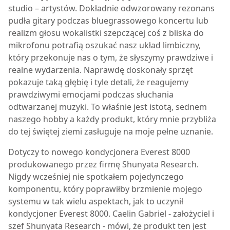
studio – artystów. Dokładnie odwzorowany rezonans
pudła gitary podczas bluegrassowego koncertu lub
realizm głosu wokalistki szepczącej coś z bliska do
mikrofonu potrafią oszukać nasz układ limbiczny,
który przekonuje nas o tym, że słyszymy prawdziwe i
realne wydarzenia. Naprawdę doskonały sprzęt
pokazuje taką głębię i tyle detali, że reagujemy
prawdziwymi emocjami podczas słuchania
odtwarzanej muzyki. To właśnie jest istotą, sednem
naszego hobby a każdy produkt, który mnie przybliża
do tej świętej ziemi zasługuje na moje pełne uznanie.
Dotyczy to nowego kondycjonera
Everest 8000
produkowanego przez firmę Shunyata Research.
Nigdy wcześniej nie spotkałem pojedynczego
komponentu, który poprawiłby brzmienie mojego
systemu w tak wielu aspektach, jak to uczynił
kondycjoner
Everest 8000
. Caelin Gabriel - założyciel i
szef Shunyata Research - mówi, że produkt ten jest