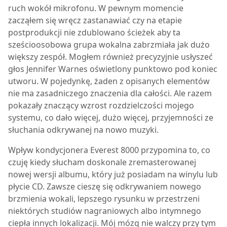
ruch wokół mikrofonu. W pewnym momencie
zacząłem się wręcz zastanawiać czy na etapie
postprodukcji nie zdublowano ścieżek aby ta
sześcioosobowa grupa wokalna zabrzmiała jak dużo
większy zespół. Mogłem również precyzyjnie usłyszeć
głos Jennifer Warnes oświetlony punktowo pod koniec
utworu. W pojedynkę, żaden z opisanych elementów
nie ma zasadniczego znaczenia dla całości. Ale razem
pokazały znaczący wzrost rozdzielczości mojego
systemu, co dało więcej, dużo więcej, przyjemności ze
słuchania odkrywanej na nowo muzyki.
Wpływ kondycjonera
Everest 8000
przypomina to, co
czuję kiedy słucham doskonale zremasterowanej
nowej wersji albumu, który już posiadam na winylu lub
płycie CD. Zawsze cieszę się odkrywaniem nowego
brzmienia wokali, lepszego rysunku w przestrzeni
niektórych studiów nagraniowych albo intymnego
ciepła innych lokalizacji. Mój mózg nie walczy przy tym