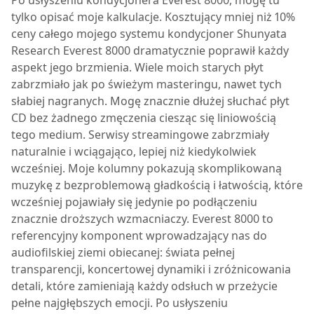
Po usłyszeniu kondycjonera
Everest 8000
, mogę tu
tylko opisać moje kalkulacje. Kosztujący mniej niż 10%
ceny całego mojego systemu kondycjoner Shunyata
Research
Everest 8000
dramatycznie poprawił każdy
aspekt jego brzmienia. Wiele moich starych płyt
zabrzmiało jak po świeżym masteringu, nawet tych
słabiej nagranych. Mogę znacznie dłużej słuchać płyt
CD bez żadnego zmęczenia ciesząc się liniowością
tego medium. Serwisy streamingowe zabrzmiały
naturalnie i wciągająco, lepiej niż kiedykolwiek
wcześniej. Moje kolumny pokazują skomplikowaną
muzykę z bezproblemową gładkością i łatwością, które
wcześniej pojawiały się jedynie po podłączeniu
znacznie droższych wzmacniaczy.
Everest 8000
to
referencyjny komponent wprowadzający nas do
audiofilskiej ziemi obiecanej: świata pełnej
transparencji, koncertowej dynamiki i zróżnicowania
detali, które zamieniają każdy odsłuch w przeżycie
pełne najgłębszych emocji. Po usłyszeniu