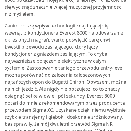
8000
pokazał, że z mojej kolekcji srebrnych krążków da
się wycisnąć znacznie więcej muzycznej przyjemności
niż myślałem.
Zanim opiszę wpływ technologii znajdującej się
wewnątrz kondycjonera
Everest 8000
na odtwarzanie
określonych nagrań, warto poświęcić parę chwil
kwestii przewodu zasilającego, który łączy
kondycjoner z gniazdem zasilającym. To chyba
najważniejsze połączenie elektryczne w całym
systemie. Zastosowanie taniego przewodu entry-level
można porównać do założenia całosezonowych
najtańszych opon do Bugatti Chiron. Oowszem, można
na nich jeździć. Ale nigdy nie poczujesz, co to znaczy
osiągnąć setkę w dwie i pół sekundy.
Everest 8000
dotarł do mnie z rekomendowanym przez producenta
przewodem Sigma XC. Uzyskane dzięki niemu wybitnie
szybkie transjenty i głęboki, doskonale zróżnicowany,
bas sprawiły, że mój dwuletni przewód Sigma NR