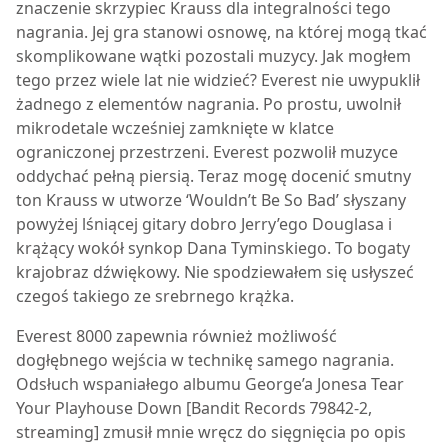
znaczenie skrzypiec Krauss dla integralności tego
nagrania. Jej gra stanowi osnowę, na której mogą tkać
skomplikowane wątki pozostali muzycy. Jak mogłem
tego przez wiele lat nie widzieć? Everest nie uwypuklił
żadnego z elementów nagrania. Po prostu, uwolnił
mikrodetale wcześniej zamknięte w klatce
ograniczonej przestrzeni. Everest pozwolił muzyce
oddychać pełną piersią. Teraz mogę docenić smutny
ton Krauss w utworze ‘Wouldn’t Be So Bad’ słyszany
powyżej lśniącej gitary dobro Jerry’ego Douglasa i
krążący wokół synkop Dana Tyminskiego. To bogaty
krajobraz dźwiękowy. Nie spodziewałem się usłyszeć
czegoś takiego ze srebrnego krążka.
Everest 8000
zapewnia również możliwość
dogłębnego wejścia w technikę samego nagrania.
Odsłuch wspaniałego albumu George’a Jonesa Tear
Your Playhouse Down [Bandit Records 79842-2,
streaming] zmusił mnie wręcz do sięgnięcia po opis