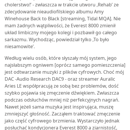
cholerstwo!’ - zwłaszcza w trakcie utworu ‚Rehab’ ze
zdecydowanie nieaudiofilskiego albumu Amy
Winehouse Back to Black [streaming, Tidal MQA]. Nie
mam żadnych wątpliwości, że
Everest 8000
zmienił
układ limbiczny mojego kolegi i pozbawił go całego
sarkazmu. Wychodząc, powiedział tylko ‚To było
niesamowite’.
Według wielu osób, które słyszały mój system, jego
najsłabszym ogniwem [oprócz samego pomieszczenia]
jest odtwarzanie muzyki z plików cyfrowych. Choć mój
DAC -Audio Research DAC9 - oraz streamer Auralic
Aries LE współpracują ze sobą bez problemów, dość
szybko pojawia się zmęczenie dźwiękiem. Zwłaszcza
podczas odsłuchów mniej niż perfekcyjnych nagrań.
Nawet jeżeli sama muzyka jest inspirująca, muszę
zmniejszyć głośność. Zacząłem traktować zmęczenie
jako część cyfrowego brzmienia. Wystarczyło jednak
posłuchać kondycjonera
Everest 8000
a ziarnistość,