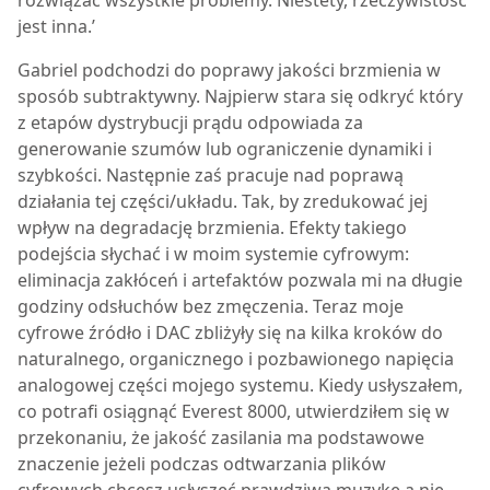
rozwiązać wszystkie problemy. Niestety, rzeczywistość
jest inna.’
Gabriel podchodzi do poprawy jakości brzmienia w
sposób subtraktywny. Najpierw stara się odkryć który
z etapów dystrybucji prądu odpowiada za
generowanie szumów lub ograniczenie dynamiki i
szybkości. Następnie zaś pracuje nad poprawą
działania tej części/układu. Tak, by zredukować jej
wpływ na degradację brzmienia. Efekty takiego
podejścia słychać i w moim systemie cyfrowym:
eliminacja zakłóceń i artefaktów pozwala mi na długie
godziny odsłuchów bez zmęczenia. Teraz moje
cyfrowe źródło i DAC zbliżyły się na kilka kroków do
naturalnego, organicznego i pozbawionego napięcia
analogowej części mojego systemu. Kiedy usłyszałem,
co potrafi osiągnąć Everest 8000, utwierdziłem się w
przekonaniu, że jakość zasilania ma podstawowe
znaczenie jeżeli podczas odtwarzania plików