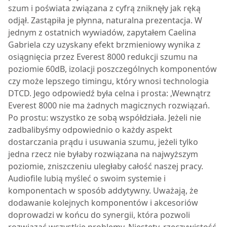
szum i poświata związana z cyfrą zniknęły jak ręką
odjął. Zastąpiła je płynna, naturalna prezentacja. W
jednym z ostatnich wywiadów, zapytałem Caelina
Gabriela czy uzyskany efekt brzmieniowy wynika z
osiągnięcia przez Everest 8000 redukcji szumu na
poziomie 60dB, izolacji poszczególnych komponentów
czy może lepszego timingu, który wnosi technologia
DTCD. Jego odpowiedź była celna i prosta: ‚Wewnątrz
Everest 8000
nie ma żadnych magicznych rozwiązań.
Po prostu: wszystko ze sobą współdziała. Jeżeli nie
zadbalibyśmy odpowiednio o każdy aspekt
dostarczania prądu i usuwania szumu, jeżeli tylko
jedna rzecz nie byłaby rozwiązana na najwyższym
poziomie, zniszczeniu uległaby całość naszej pracy.
Audiofile lubią myśleć o swoim systemie i
komponentach w sposób addytywny. Uważają, że
dodawanie kolejnych komponentów i akcesoriów
doprowadzi w końcu do synergii, która pozwoli