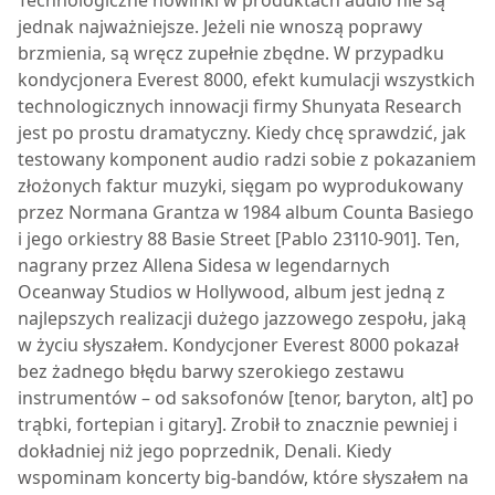
Technologiczne nowinki w produktach audio nie są
jednak najważniejsze. Jeżeli nie wnoszą poprawy
brzmienia, są wręcz zupełnie zbędne. W przypadku
kondycjonera
Everest 8000
, efekt kumulacji wszystkich
technologicznych innowacji firmy Shunyata Research
jest po prostu dramatyczny. Kiedy chcę sprawdzić, jak
testowany komponent audio radzi sobie z pokazaniem
złożonych faktur muzyki, sięgam po wyprodukowany
przez Normana Grantza w 1984 album Counta Basiego
i jego orkiestry 88 Basie Street [Pablo 23110-901]. Ten,
nagrany przez Allena Sidesa w legendarnych
Oceanway Studios w Hollywood, album jest jedną z
najlepszych realizacji dużego jazzowego zespołu, jaką
w życiu słyszałem. Kondycjoner
Everest 8000
pokazał
bez żadnego błędu barwy szerokiego zestawu
instrumentów – od saksofonów [tenor, baryton, alt] po
trąbki, fortepian i gitary]. Zrobił to znacznie pewniej i
dokładniej niż jego poprzednik, Denali. Kiedy
wspominam koncerty big-bandów, które słyszałem na