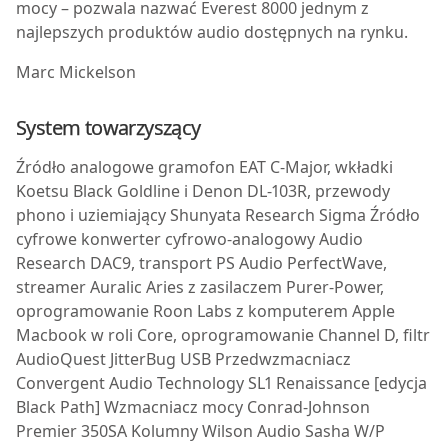
mocy – pozwala nazwać
Everest 8000
jednym z
najlepszych produktów audio dostępnych na rynku.
Marc Mickelson
System towarzyszący
Źródło analogowe
gramofon EAT C-Major, wkładki
Koetsu Black Goldline i Denon DL-103R, przewody
phono i uziemiający Shunyata Research Sigma
Źródło
cyfrowe
konwerter cyfrowo-analogowy Audio
Research DAC9, transport PS Audio PerfectWave,
streamer Auralic Aries z zasilaczem Purer-Power,
oprogramowanie Roon Labs z komputerem Apple
Macbook w roli Core, oprogramowanie Channel D, filtr
AudioQuest JitterBug USB
Przedwzmacniacz
Convergent Audio Technology SL1 Renaissance [edycja
Black Path]
Wzmacniacz mocy
Conrad-Johnson
Premier 350SA
Kolumny
Wilson Audio Sasha W/P