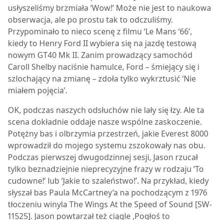
usłyszeliśmy brzmiała ‘Wow!’ Może nie jest to naukowa
obserwacja, ale po prostu tak to odczuliśmy.
Przypominało to nieco scenę z filmu ‘Le Mans ‘66’,
kiedy to Henry Ford II wybiera się na jazdę testową
nowym GT40 Mk II. Zanim prowadzący samochód
Caroll Shelby naciśnie hamulce, Ford – śmiejący się i
szlochający na zmianę – zdoła tylko wykrztusić ‘Nie
miałem pojęcia’.
OK, podczas naszych odsłuchów nie lały się łzy. Ale ta
scena dokładnie oddaje nasze wspólne zaskoczenie.
Potężny bas i olbrzymia przestrzeń, jakie
Everest 8000
wprowadził do mojego systemu zszokowały nas obu.
Podczas pierwszej dwugodzinnej sesji, Jason rzucał
tylko beznadziejnie nieprecyzyjne frazy w rodzaju ‘To
cudowne!’ lub ‘Jakie to szaleństwo!’. Na przykład, kiedy
słyszał bas Paula McCartney’a na pochodzącym z 1976
tłoczeniu winyla The Wings At the Speed of Sound [SW-
11525]. Jason powtarzał też ciągle ‚Pogłoś to