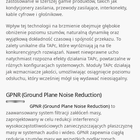
zastosowanie w szerszej gamie produktów, takich jak
kondycjonery zasilania, przewody zasilające, interkonekty,
kable cyfrowe i głośnikowe.
Wpływ tej technologii na brzmienie obejmuje głębokie
obniżenie poziomu szumów, naturalną dynamikę oraz
wyjątkową dokładność czasową i spójność przekazu. To
zalety unikalne dla TAPc, które wyróżniają ją na tle
konkurencyjnych rozwiązań. Nawet niewprawne ucho
natychmiast rozpozna efekty działania TAPc, powtarzalne w
różnych konfiguracjach systemowych. Moduły TAPc działają
jak wzmacniacze jakości, umożliwiając osiągnięcie poziomu
odsłuchu, który wcześniej mógł się wydawać nieosiągalny.
GPNR (Ground Plane Noise Reduction)
GPNR (Ground Plane Noise Reduction)
to
zaawansowany system filtracji zakłóceń masy,
zaprojektowany w celu redukcji interferencji
wysokoczęstotliwościowych zanieczyszczających płaszczyznę
masy w systemach audio i wideo. GPNR zapewnia ciągłą
redukcję szumów masy we wszystkich podłączonych