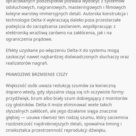
opracowanych podzespołów pozwala wydobyć z systemów
odsłuchowych, nagraniowych, masteringowych i filmowych
kolejne warstwy immersyjnych detali. Autorska konstrukcja i
technologie Delta-X wykraczają daleko poza przestarzałe
podejścia do zarządzania zasilaniem, współpracując z
elektroniką wrażliwą zarówno na zakłócenia, jak i na
ograniczenia prądowe.
Efekty uzyskane po włączeniu Delta-X do systemu mogą
zaskoczyć nawet najbardziej doświadczonych słuchaczy oraz
realizatorów nagrań.
PRAWDZIWE BRZMIENIE CISZY
Większość osób uważa redukcję szumów za konieczną
dopiero wtedy, gdy słyszalne stają się ich oczywiste formy:
przydźwięk, brum albo biały szum dobiegający z monitorów
czy głośników. Delta-X może eliminować wiele takich
słyszalnych zakłóceń, ale jego działanie sięga znacznie
głębiej — usuwa również ten rodzaj szumu, który zaciemnia
rozdzielczość najdrobniejszych detali, spowalnia timing i
zniekształca przestrzenność reprodukcji dźwięku.