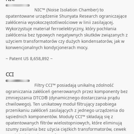
NIC™ (Noise Isolation Chamber) to
opatentowane urządzenie Shunyata Research ograniczające
zakłócenia wysokoczęstotliwościowe w linii zasilającej.
Wykorzystuje materiał ferroelektryczny, który pochłania
zakłócenia bez typowych negatywnych skutków związanych z
użyciem transformatorów czy dużych kondensatorów, jak w
konwencjonalnych kondycjonerach mocy.
~ Patent US 8,658,892 ~
CCI
Filtry CCI™ posiadają unikalną zdolność
ograniczania zakłóceń generowanych przez komponenty bez
zmniejszania DTCD® (dynamicznego dostarczania prądu
chwilowego). Ten unikatowy moduł filtrujący zapobiega
przenikaniu zakłóceń zasilających z jednego urządzenia do
sąsiednich komponentów. Moduły CCI™ składają się z
opatentowanych filtrów wielostopniowych, które eliminują
szumy zasilania bez użycia ciężkich transformatorów, cewek