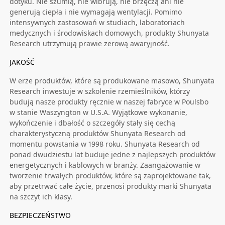
dotyku. Nie szumią, nie wibrują, nie brzęczą ani nie
generują ciepła i nie wymagają wentylacji. Pomimo
intensywnych zastosowań w studiach, laboratoriach
medycznych i środowiskach domowych, produkty Shunyata
Research utrzymują prawie zerową awaryjność.
JAKOŚĆ
W erze produktów, które są produkowane masowo, Shunyata
Research inwestuje w szkolenie rzemieślników, którzy
budują nasze produkty ręcznie w naszej fabryce w Poulsbo
w stanie Waszyngton w U.S.A. Wyjątkowe wykonanie,
wykończenie i dbałość o szczegóły stały się cechą
charakterystyczną produktów Shunyata Research od
momentu powstania w 1998 roku. Shunyata Research od
ponad dwudziestu lat buduje jedne z najlepszych produktów
energetycznych i kablowych w branży. Zaangażowanie w
tworzenie trwałych produktów, które są zaprojektowane tak,
aby przetrwać całe życie, przenosi produkty marki Shunyata
na szczyt ich klasy.
BEZPIECZEŃSTWO