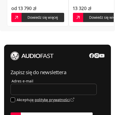
obudowy
508898589
od
13 790 zł
13 320 zł
LINIA DŹWIĘKU
35-125
Rzeszów
,
Karola Lewakowskiego 6a
liniadzwieku.pl
Dowiedz się więcej
Dowiedz się wię
535711500
MDBaudio - salon Hi-Fi
54-143
Wrocław
,
Gwarecka 2B
mdbaudio.pl
PLANETA DŹWIĘKU
664388015
02-023
Warszawa
,
Tarczyńska 22
Zapisz się do newslettera
Adres e-mail
Akceptuję
politykę prywatności