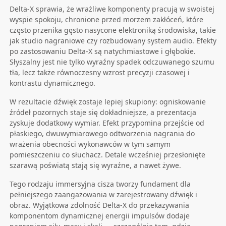
Delta-X sprawia, że wrażliwe komponenty pracują w swoistej
wyspie spokoju, chronione przed morzem zakłóceń, które
często przenika gęsto nasycone elektroniką środowiska, takie
jak studio nagraniowe czy rozbudowany system audio. Efekty
po zastosowaniu Delta-X są natychmiastowe i głębokie.
Słyszalny jest nie tylko wyraźny spadek odczuwanego szumu
tła, lecz także równoczesny wzrost precyzji czasowej i
kontrastu dynamicznego.
W rezultacie dźwięk zostaje lepiej skupiony: ogniskowanie
źródeł pozornych staje się dokładniejsze, a prezentacja
zyskuje dodatkowy wymiar. Efekt przypomina przejście od
płaskiego, dwuwymiarowego odtworzenia nagrania do
wrażenia obecności wykonawców w tym samym
pomieszczeniu co słuchacz. Detale wcześniej przesłonięte
szarawą poświatą stają się wyraźne, a nawet żywe.
Tego rodzaju immersyjna cisza tworzy fundament dla
pełniejszego zaangażowania w zarejestrowany dźwięk i
obraz. Wyjątkowa zdolność Delta-X do przekazywania
komponentom dynamicznej energii impulsów dodaje