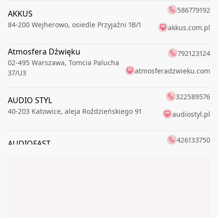
586779192
AKKUS
84-200
Wejherowo
,
osiedle Przyjaźni 1B/1
akkus.com.pl
Atmosfera Dźwięku
792123124
02-495
Warszawa
,
Tomcia Palucha
atmosferadzwieku.com
37/U3
322589576
AUDIO STYL
40-203
Katowice
,
aleja Roździeńskiego 91
audiostyl.pl
426133750
AUDIOFAST
91-174
Łódź
,
Romanowska 55E
audiofast.pl
AUDIOFIL
228259765
00-621
Warszawa
,
Boya-Żeleńskiego Tadeusza 6
AUDIOtrendt
126861015