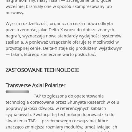
nagraniom siły, masy i skali — szczególnie tam, gdzie
wcześniej brzmiały one w sposób skompresowany lub
nerwowy.
Wyższa rozdzielczość, organiczna cisza i nowo odkryta
przestrzenność, jakie Delta-X wnosi do dobrze znanych
nagrań, wyznaczają nowe standardy wydajności systemów
zasilania. A ponieważ urządzenie oferuje te możliwości w
przystępnej cenie, Delta-X staje się produktem wyjątkowym
— takim, którego koniecznie warto posłuchać.
ZASTOSOWANE TECHNOLOGIE
Transverse Axial Polarizer
TAP to zgłoszona do opatentowania
technologia opracowana przez Shunyata Research w celu
poprawy jakości dźwięku w referencyjnych kablach
sygnałowych. Ewolucja tej technologii doprowadziła do
stworzenia TAPc – przełomowego rozwiązania, które
znacząco zmniejsza rozmiary modułów, umożliwiając ich