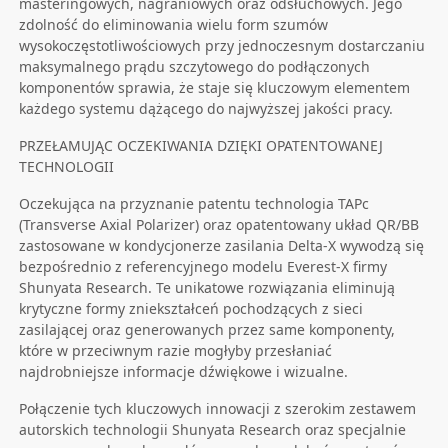
masteringowych, nagraniowych oraz odsłuchowych. Jego
zdolność do eliminowania wielu form szumów
wysokoczęstotliwościowych przy jednoczesnym dostarczaniu
maksymalnego prądu szczytowego do podłączonych
komponentów sprawia, że staje się kluczowym elementem
każdego systemu dążącego do najwyższej jakości pracy.
PRZEŁAMUJĄC OCZEKIWANIA DZIĘKI OPATENTOWANEJ
TECHNOLOGII
Oczekująca na przyznanie patentu technologia TAPc
(Transverse Axial Polarizer) oraz opatentowany układ QR/BB
zastosowane w kondycjonerze zasilania Delta-X wywodzą się
bezpośrednio z referencyjnego modelu Everest-X firmy
Shunyata Research. Te unikatowe rozwiązania eliminują
krytyczne formy zniekształceń pochodzących z sieci
zasilającej oraz generowanych przez same komponenty,
które w przeciwnym razie mogłyby przesłaniać
najdrobniejsze informacje dźwiękowe i wizualne.
Połączenie tych kluczowych innowacji z szerokim zestawem
autorskich technologii Shunyata Research oraz specjalnie