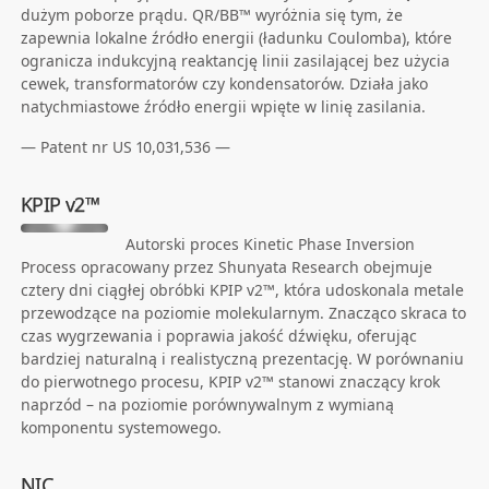
dużym poborze prądu. QR/BB™ wyróżnia się tym, że
zapewnia lokalne źródło energii (ładunku Coulomba), które
ogranicza indukcyjną reaktancję linii zasilającej bez użycia
cewek, transformatorów czy kondensatorów. Działa jako
natychmiastowe źródło energii wpięte w linię zasilania.
— Patent nr US 10,031,536 —
KPIP v2™
Autorski proces Kinetic Phase Inversion
Process opracowany przez Shunyata Research obejmuje
cztery dni ciągłej obróbki KPIP v2™, która udoskonala metale
przewodzące na poziomie molekularnym. Znacząco skraca to
czas wygrzewania i poprawia jakość dźwięku, oferując
bardziej naturalną i realistyczną prezentację. W porównaniu
do pierwotnego procesu, KPIP v2™ stanowi znaczący krok
naprzód – na poziomie porównywalnym z wymianą
komponentu systemowego.
NIC