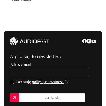
Informujemy o nich indywidualnie.
Tak, możemy podjąć się serwisu, jeśli dostępne są części
i nie ma ograniczeń gwarancyjnych. Prosimy o
wcześniejszy kontakt w celu weryfikacji.
Zapisz się do newslettera
Adres e-mail
Akceptuję
politykę prywatności
Zapisz się