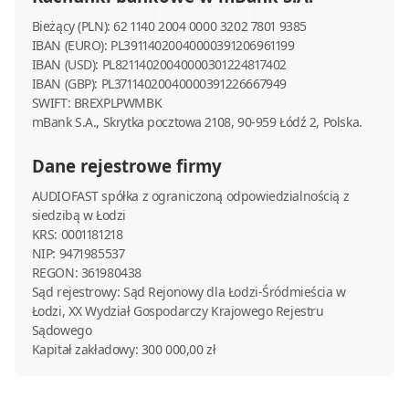
Bieżący (PLN): 62 1140 2004 0000 3202 7801 9385
IBAN (EURO): PL39114020040000391206961199
IBAN (USD): PL82114020040000301224817402
IBAN (GBP): PL37114020040000391226667949
SWIFT: BREXPLPWMBK
mBank S.A., Skrytka pocztowa 2108, 90-959 Łódź 2, Polska.
Dane rejestrowe firmy
AUDIOFAST spółka z ograniczoną odpowiedzialnością z
siedzibą w Łodzi
KRS: 0001181218
NIP: 9471985537
REGON: 361980438
Sąd rejestrowy: Sąd Rejonowy dla Łodzi-Śródmieścia w
Łodzi, XX Wydział Gospodarczy Krajowego Rejestru
Sądowego
Kapitał zakładowy: 300 000,00 zł