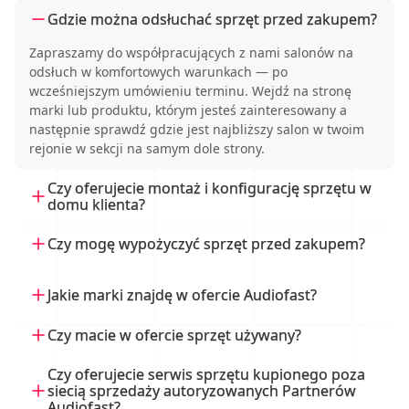
Gdzie można odsłuchać sprzęt przed zakupem?
Zapraszamy do współpracujących z nami salonów na
odsłuch w komfortowych warunkach — po
wcześniejszym umówieniu terminu. Wejdź na stronę
marki lub produktu, którym jesteś zainteresowany a
następnie sprawdź gdzie jest najbliższy salon w twoim
rejonie w sekcji na samym dole strony.
Czy oferujecie montaż i konfigurację sprzętu w
domu klienta?
Tak, w przypadku złożonych i wyrafinowanych systemów
Czy mogę wypożyczyć sprzęt przed zakupem?
audio oferujemy instalację, szkolenie, konfigurację i
kalibrację systemu audio. W przypadku wymiany
Tak, posiadamy większość modeli dostępnych do
Jakie marki znajdę w ofercie Audiofast?
pojedynczych komponentów oferujemy wsparcie
prezentacji w domu klienta lub w naszej sali
techniczne osobiście lub poprzez sieć naszych
odsłuchowej lub w salonach naszych Partnerów.
Oferujemy wyłącznie renomowane marki high-end, m.in.
Partnerów.
Czy macie w ofercie sprzęt używany?
Skontaktuj się z nami lub z Partnerem w Twojej okolicy,
Wilson Audio, dCS, Gryphon, Audio Research, Aurender,
aby omówić szczegóły wypożyczenia.
Dan D’Agostino, Shunyata, Ayre i wiele innych. Pełną listę
Specjalizujemy się w nowym sprzęcie high-end, lecz
Czy oferujecie serwis sprzętu kupionego poza
znajdziesz na naszej stronie w zakładce „Marki”.
czasami oferujemy egzemplarze powystawowe, używane
siecią sprzedaży autoryzowanych Partnerów
Audiofast?
pozyskane podczas wymiany na nowsze modele.