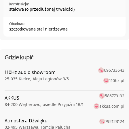
Konstrukcja:
stalowa (o przedłużonej trwałości)
Obudowa:
szczotkowana stal nierdzewna
Gdzie kupić
696733643
110Hz audio showroom
25-035
Kielce
,
Aleja Legionów 3/5
110hz.pl
586779192
AKKUS
84-200
Wejherowo
,
osiedle Przyjaźni 1B/1
akkus.com.pl
Atmosfera Dźwięku
792123124
02-495
Warszawa
,
Tomcia Palucha