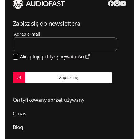
54-143
Wrocław
,
Gwarecka 2B
mdbaudio.pl
PLANETA DŹWIĘKU
Zapisz się do newslettera
664388015
02-023
Warszawa
,
Tarczyńska 22
Adres e-mail
Akceptuję
politykę prywatności
Zapisz się
Certyfikowany sprzęt używany
O nas
Blog