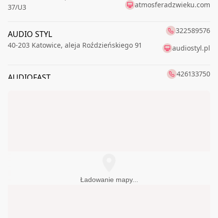
atmosferadzwieku.com
37/U3
322589576
AUDIO STYL
40-203
Katowice
,
aleja Roździeńskiego 91
audiostyl.pl
426133750
AUDIOFAST
91-174
Łódź
,
Romanowska 55E
audiofast.pl
AUDIOFIL
228259765
00-621
Warszawa
,
Boya-Żeleńskiego Tadeusza 6
AUDIOtrendt
126861015
31-589
Kraków
,
Sołtysowska 35A
CORAB sp. z o.o.
895236592
Ładowanie mapy...
10-521
Olsztyn
,
Partyzantów 12C
DELTA-AUDIO
343680588
42-202
Częstochowa
,
Generała Władysława