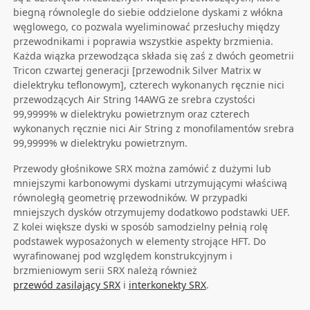
biegną równolegle do siebie oddzielone dyskami z włókna
węglowego, co pozwala wyeliminować przesłuchy między
przewodnikami i poprawia wszystkie aspekty brzmienia.
Każda wiązka przewodząca składa się zaś z dwóch geometrii
Tricon czwartej generacji [przewodnik Silver Matrix w
dielektryku teflonowym], czterech wykonanych ręcznie nici
przewodzących Air String 14AWG ze srebra czystości
99,9999% w dielektryku powietrznym oraz czterech
wykonanych ręcznie nici Air String z monofilamentów srebra
99,9999% w dielektryku powietrznym.
Przewody głośnikowe SRX można zamówić z dużymi lub
mniejszymi karbonowymi dyskami utrzymującymi właściwą
równoległą geometrię przewodników. W przypadki
mniejszych dysków otrzymujemy dodatkowo podstawki UEF.
Z kolei większe dyski w sposób samodzielny pełnią rolę
podstawek wyposażonych w elementy strojące HFT. Do
wyrafinowanej pod względem konstrukcyjnym i
brzmieniowym serii SRX należą również
przewód zasilający SRX
i
i
nterkonekty SRX
.