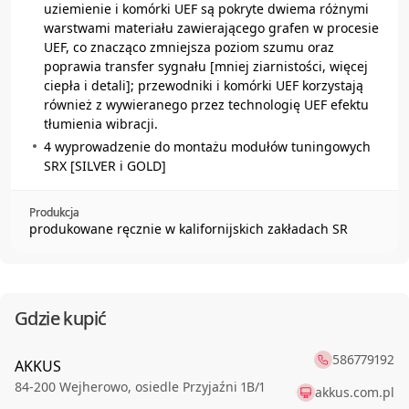
uziemienie i komórki UEF są pokryte dwiema różnymi
warstwami materiału zawierającego grafen w procesie
UEF, co znacząco zmniejsza poziom szumu oraz
poprawia transfer sygnału [mniej ziarnistości, więcej
ciepła i detali]; przewodniki i komórki UEF korzystają
również z wywieranego przez technologię UEF efektu
tłumienia wibracji.
4 wyprowadzenie do montażu modułów tuningowych
SRX [SILVER i GOLD]
Produkcja
produkowane ręcznie w kalifornijskich zakładach SR
Gdzie kupić
586779192
AKKUS
84-200
Wejherowo
,
osiedle Przyjaźni 1B/1
akkus.com.pl