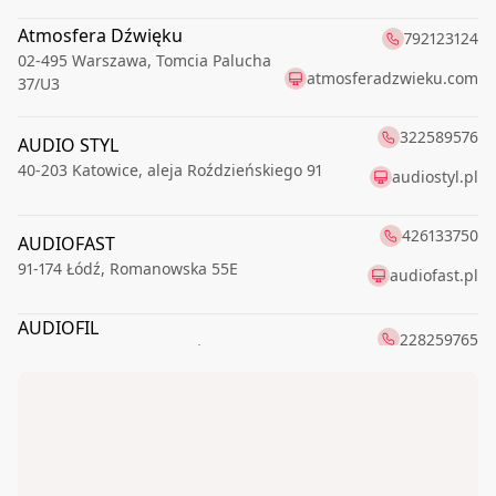
Atmosfera Dźwięku
792123124
02-495
Warszawa
,
Tomcia Palucha
atmosferadzwieku.com
37/U3
322589576
AUDIO STYL
40-203
Katowice
,
aleja Roździeńskiego 91
audiostyl.pl
426133750
AUDIOFAST
91-174
Łódź
,
Romanowska 55E
audiofast.pl
AUDIOFIL
228259765
00-621
Warszawa
,
Boya-Żeleńskiego Tadeusza 6
audioMAX24.pl
728440470
65-019
Zielona Góra
,
Dworcowa 16
698615124
Audioneo - SALON HI-FI