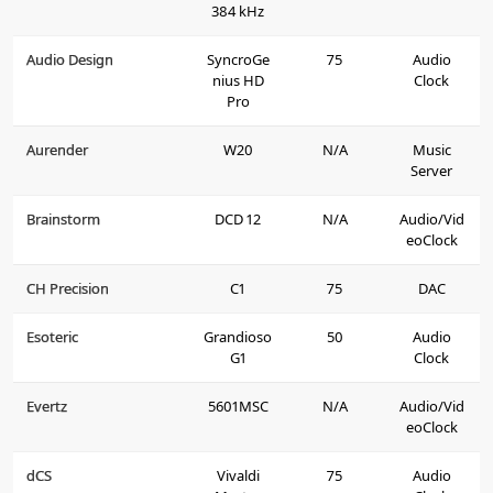
384 kHz
Audio Design
SyncroGe
75
Audio
nius HD
Clock
Pro
Aurender
W20
N/A
Music
Server
Brainstorm
DCD 12
N/A
Audio/Vid
eoClock
CH Precision
C1
75
DAC
Esoteric
Grandioso
50
Audio
G1
Clock
Evertz
5601MSC
N/A
Audio/Vid
eoClock
dCS
Vivaldi
75
Audio