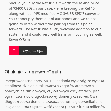
Should you buy the Ref 10? Is it worth the asking price
of $3400 USD? In our case, we're keeping the Ref 10
along with our YFS modified MC-3+USB SPDIF converter.
You cannot pry them out of our hands and we're not
going to listen without the pairing from this point
forward. The Ref 10 was a very welcome addition to our
system and it could very well transform your rig as well.
Kevin O'Brien,
czytaj dalej...
Obalenie „atomowego” mitu
Przeprowadzone przez MUTEC badania wykazały, że wysoka
stabilność działania tak zwanych zegarów atomowych,
opartych na rubidowych, czy cezowych oscylatorach, jest
ograniczona do długookresowej domeny czasowej. Owa
długookresowa domena czasowa odnosi się do wielkości, o
jaką absolutna częstotliwość zegara (10 MHz lub 10 milionów