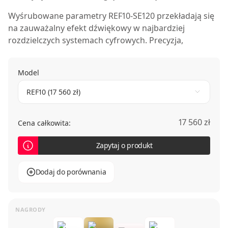
Wyśrubowane parametry
REF10-SE120
przekładają się
na zauważalny efekt dźwiękowy w najbardziej
rozdzielczych systemach cyfrowych. Precyzja,
przejrzystość, przestrzenność i dynamika prezentacji
muzycznej osiągną niespotykany dotąd poziom!
Model
REF10 (17 560 zł)
17 560 zł
Cena całkowita:
Zapytaj o produkt
Dodaj do porównania