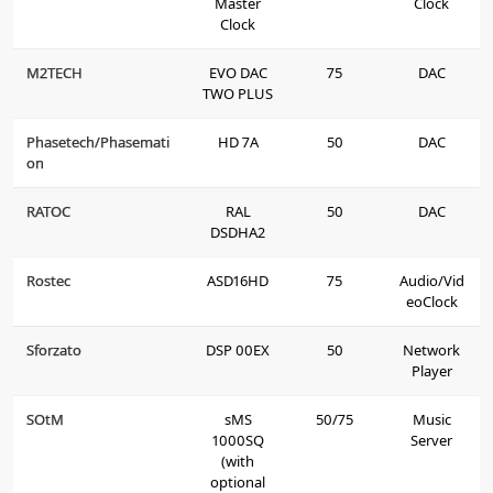
Master
Clock
Clock
M2TECH
EVO DAC
75
DAC
TWO PLUS
Phasetech/Phasemati
HD 7A
50
DAC
on
RATOC
RAL
50
DAC
DSDHA2
Rostec
ASD16HD
75
Audio/Vid
eoClock
Sforzato
DSP 00EX
50
Network
Player
SOtM
sMS
50/75
Music
1000SQ
Server
(with
optional