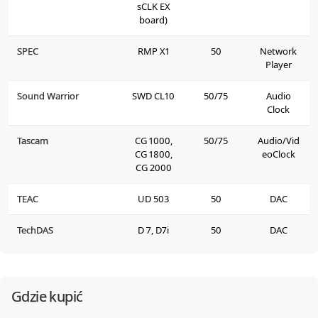
sCLK EX
board)
SPEC
RMP X1
50
Network
Player
Sound Warrior
SWD CL10
50/75
Audio
Clock
Tascam
CG 1000,
50/75
Audio/Vid
CG 1800,
eoClock
CG 2000
TEAC
UD 503
50
DAC
TechDAS
D 7, D7i
50
DAC
Gdzie kupić