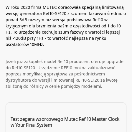
W roku 2020 firma MUTEC opracowała specjalną limitowaną
wersję generatora Ref10-SE120 z szumem fazowym średnio o
ponad 3dB niższym niż wersja podstawowa Ref10 w
krytycznym dla brzmienia paśmie częstotliwości od 1 do 10
Hz. To urządzenie cechuje szum fazowy o wartości lepszej
niż -120dB przy 1Hz - to wartość
najlepsza na rynku
oscylatorów 10MHz.
Jeżeli już zakupiłeś model Ref10 producent oferuje upgrade
do Ref10-SE120. Urządzenie REF10 można zaktualizować
poprzez modyfikację sprzętową za pośrednictwem
dystrybutora do wersji limitowanej REF10-SE120 za kwotę
zbliżoną do różnicy w cenie pomiędzy modelami.
Test zegara wzorcowego Mutec Ref 10 Master Clock
w Your Final System