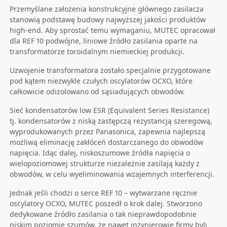
Przemyślane założenia konstrukcyjne głównego zasilacza
stanowią podstawę budowy najwyższej jakości produktów
high-end. Aby sprostać temu wymaganiu, MUTEC opracował
dla REF 10 podwójne, liniowe źródło zasilania oparte na
transformatorze toroidalnym niemieckiej produkcji.
Uzwojenie transformatora zostało specjalnie przygotowane
pod kątem niezwykle czułych oscylatorów OCXO, które
całkowicie odizolowano od sąsiadujących obwodów.
Sieć kondensatorów low ESR (Equivalent Series Resistance)
tj. kondensatorów z niską zastępczą rezystancją szeregową,
wyprodukowanych przez Panasonica, zapewnia najlepszą
możliwą eliminację zakłóceń dostarczanego do obwodów
napięcia. Idąc dalej, niskoszumowe źródła napięcia o
wielopoziomowej strukturze niezależnie zasilają każdy z
obwodów, w celu wyeliminowania wzajemnych interferencji.
Jednak jeśli chodzi o serce REF 10 – wytwarzane ręcznie
oscylatory OCXO, MUTEC poszedł o krok dalej. Stworzono
dedykowane źródło zasilania o tak nieprawdopodobnie
niskim poziomie szumów, że nawet inżynierowie firmy byli