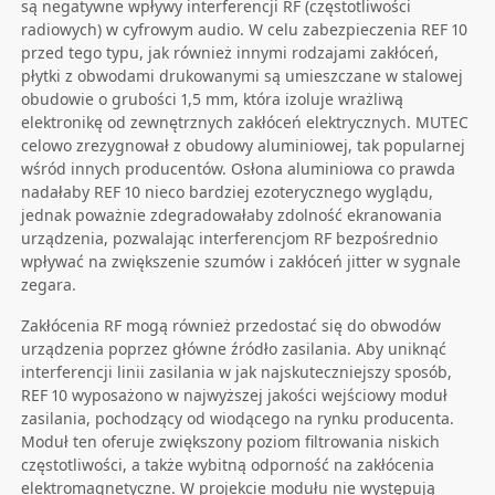
są negatywne wpływy interferencji RF (częstotliwości
radiowych) w cyfrowym audio. W celu zabezpieczenia REF 10
przed tego typu, jak również innymi rodzajami zakłóceń,
płytki z obwodami drukowanymi są umieszczane w stalowej
obudowie o grubości 1,5 mm, która izoluje wrażliwą
elektronikę od zewnętrznych zakłóceń elektrycznych. MUTEC
celowo zrezygnował z obudowy aluminiowej, tak popularnej
wśród innych producentów. Osłona aluminiowa co prawda
nadałaby REF 10 nieco bardziej ezoterycznego wyglądu,
jednak poważnie zdegradowałaby zdolność ekranowania
urządzenia, pozwalając interferencjom RF bezpośrednio
wpływać na zwiększenie szumów i zakłóceń jitter w sygnale
zegara.
Zakłócenia RF mogą również przedostać się do obwodów
urządzenia poprzez główne źródło zasilania. Aby uniknąć
interferencji linii zasilania w jak najskuteczniejszy sposób,
REF 10 wyposażono w najwyższej jakości wejściowy moduł
zasilania, pochodzący od wiodącego na rynku producenta.
Moduł ten oferuje zwiększony poziom filtrowania niskich
częstotliwości, a także wybitną odporność na zakłócenia
elektromagnetyczne. W projekcie modułu nie występują