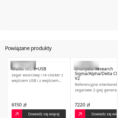
Powiązane produkty
Mutec
MC-3+USB
Shunyata Research
Sigma/Alpha/Delta Cl
zegar wzorcowy i re-clocker z
V2
wejściem USB i z wejściem
Referencyjne interkonek
referencyjnym
zegarowe 2-giej generac
6150 zł
7220 zł
Dowiedz się więcej
Dowiedz się wię