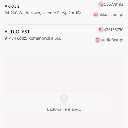
586779192
AKKUS
84-200
Wejherowo
,
osiedle Przyjaźni 1B/1
akkus.com.pl
426133750
AUDIOFAST
91-174
Łódź
,
Romanowska 55E
audiofast.pl
Ładowanie mapy...