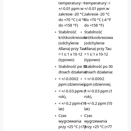
temperatury: <
temperatury: <
+/-0.01 ppm w
+/-0.01 ppm w
zakresie -20 °C
zakresie -20 °C
do +70 °C (-4 °F
do +70 °C (-4 °F
do +158 °F)
do +158 °F)
Stabilność
Stabilność
krótkookresowa
krótkookresowa
(odchylenie
(odchylenie
Allana) przy Tau
Allana) przy Tau
= 1 s: 1 x 10-12
= 1 s: 1 x 10-12
(typowo)
(typowo)
Stabilność po 30
Stabilność po 30
dniach działania:
dniach działania:
< +/-0.0002
< +/-0.0002
ppm (dziennie),
ppm (dziennie),
< +/-0.03 ppm (1
< +/-0.03 ppm (1
rok),
rok),
< +/-0.2 ppm (10
< +/-0.2 ppm (10
lat)
lat)
Czas
Czas
wygrzewania
wygrzewania
przy +25 °C (+77
przy +25 °C (+77