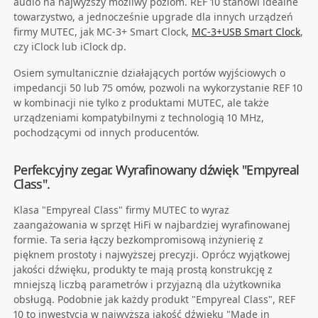
audio na najwyższy możliwy poziom. REF 10 stanowi idealne
towarzystwo, a jednocześnie upgrade dla innych urządzeń
firmy MUTEC, jak MC‑3+ Smart Clock,
MC‑3+USB Smart Clock
,
czy iClock lub iClock dp.
Osiem symultanicznie działających portów wyjściowych o
impedancji 50 lub 75 omów, pozwoli na wykorzystanie REF 10
w kombinacji nie tylko z produktami MUTEC, ale także
urządzeniami kompatybilnymi z technologią 10 MHz,
pochodzącymi od innych producentów.
Perfekcyjny zegar. Wyrafinowany dźwięk "Empyreal
Class".
Klasa "Empyreal Class" firmy MUTEC to wyraz
zaangażowania w sprzęt HiFi w najbardziej wyrafinowanej
formie. Ta seria łączy bezkompromisową inżynierię z
pięknem prostoty i najwyższej precyzji. Oprócz wyjątkowej
jakości dźwięku, produkty te mają prostą konstrukcję z
mniejszą liczbą parametrów i przyjazną dla użytkownika
obsługą. Podobnie jak każdy produkt "Empyreal Class", REF
10 to inwestycja w najwyższą jakość dźwięku "Made in