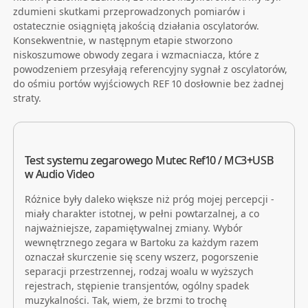
zdumieni skutkami przeprowadzonych pomiarów i
ostatecznie osiągniętą jakością działania oscylatorów.
Konsekwentnie, w następnym etapie stworzono
niskoszumowe obwody zegara i wzmacniacza, które z
powodzeniem przesyłają referencyjny sygnał z oscylatorów,
do ośmiu portów wyjściowych REF 10 dosłownie bez żadnej
straty.
Test systemu zegarowego Mutec Ref10 / MC3+USB
w Audio Video
Różnice były daleko większe niż próg mojej percepcji -
miały charakter istotnej, w pełni powtarzalnej, a co
najważniejsze, zapamiętywalnej zmiany. Wybór
wewnętrznego zegara w Bartoku za każdym razem
oznaczał skurczenie się sceny wszerz, pogorszenie
separacji przestrzennej, rodzaj woalu w wyższych
rejestrach, stępienie transjentów, ogólny spadek
muzykalności. Tak, wiem, że brzmi to trochę