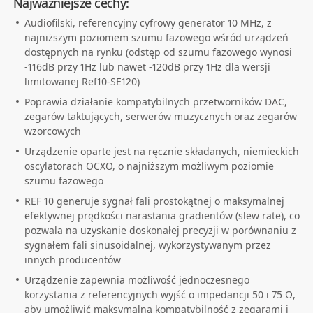
Najważniejsze cechy:
Audiofilski, referencyjny cyfrowy generator 10 MHz, z
najniższym poziomem szumu fazowego wśród urządzeń
dostępnych na rynku (odstęp od szumu fazowego wynosi
-116dB przy 1Hz lub nawet -120dB przy 1Hz dla wersji
limitowanej Ref10-SE120)
Poprawia działanie kompatybilnych przetworników DAC,
zegarów taktujących, serwerów muzycznych oraz zegarów
wzorcowych
Urządzenie oparte jest na ręcznie składanych, niemieckich
oscylatorach OCXO, o najniższym możliwym poziomie
szumu fazowego
REF 10 generuje sygnał fali prostokątnej o maksymalnej
efektywnej prędkości narastania gradientów (slew rate), co
pozwala na uzyskanie doskonałej precyzji w porównaniu z
sygnałem fali sinusoidalnej, wykorzystywanym przez
innych producentów
Urządzenie zapewnia możliwość jednoczesnego
korzystania z referencyjnych wyjść o impedancji 50 i 75 Ω,
aby umożliwić maksymalną kompatybilność z zegarami i