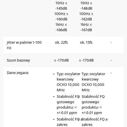
10Hz ≤
10Hz ≤
-145dB
-148dB
100Hz ≤
100Hz ≤
-160dB
-162dB
1kHz ≤
1kHz ≤
-166dB
-167dB
Jitter w paśmie 1-100
ok. 22fs
ok. 15fs
-
Hz
Szum bazowy
≤ -170dB
≤ -170dB
-
Dane zegara:
-
Typ: oscylator
Typ: oscylator
kwarcowy
kwarcowy
OCXO 10,000
OCXO 10,000
MHz
MHz
Stabilność FQ
Stabilność FQ
gotowego
gotowego
produktu: <
produktu: <
+/-0.01 ppm
+/-0.01 ppm
Stabilność FQ a
Stabilność FQ a
zakres
zakres