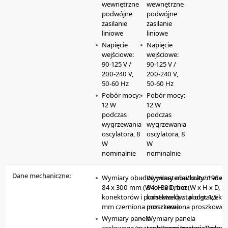
wewnętrzne
wewnętrzne
podwójne
podwójne
zasilanie
zasilanie
liniowe
liniowe
Napięcie
Napięcie
wejściowe:
wejściowe:
90-125 V /
90-125 V /
200-240 V,
200-240 V,
50-60 Hz
50-60 Hz
Pobór mocy:
Pobór mocy:
12 W
12 W
podczas
podczas
wygrzewania
wygrzewania
oscylatora, 8
oscylatora, 8
W
W
nominalnie
nominalnie
Dane mechaniczne:
-
Wymiary obudowy/materiał/kolor: 196 x
Wymiary obudowy/materiał
84 x 300 mm (W x H x D, bez
84 x 300 mm (W x H x D, b
konektorów i podstawek), stal o gr. 1,5
konektorów i podstawek), st
mm czerniona proszkowo
mm czerniona proszkowo
Wymiary panela
Wymiary panela
czołowego/materiał/powierzchnia/kolor:
czołowego/materiał/powier