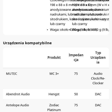
198 x 88 x 8 mm (W x H x D),
198 x 88 x 8 mm (W x H x D
anodyzowane aluminium włącznie z
anodyzowane aluminium wł
nadrukami, lub nadruki nanoszone
nadrukami, lub nadruki n
sitodrukiem, kolor - czyste aluminium
sitodrukiem, kolor - czyst
lub czarny
lub czarny
Waga: około 4350 g (9 lb, 9.5 oz)
Waga: około 4350 g (9 lb, 9
Urządzenia kompatybilne
Typ
Impedan
Produkt
Urządzen
cja
ia
MUTEC
MC 3+
75
Audio
Clock/Re-
Clocker
Abendrot Audio
Hengst
50
DAC
Antelope Audio
Zodiac
75
DAC
Platinum