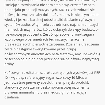
istniejące rozwiązania nie są w stanie wykorzystać w pełni
potencjału produkcji muzycznych. MUTEC zdecydował się
poświęcić swój czas aby dokonać zmian w istniejącym stanie
wiedzy i jeszcze bardziej udoskonalić działanie cyfrowych
systemów audio. W tym celu zatrudniono najznamienitszych
niemieckich inżynierów, którzy dołączyli do ekipy badawczo-
rozwojowej producenta. Zespół opracował projekt zegara
wzorcowego o parametrach technicznych znacznie
przekraczających pierwotne założenia. Działanie urządzenia
zostało następnie zweryfikowane przez grupę
doświadczonych audiofilskich beta testerów, aby upewnić się
że technologia high-end przekłada się na dźwięk najwyższej
próby.
Końcowym rezultatem szeroko zakrojonych wysiłków jest REF
10 – wybitny, referencyjny zegar wzorcowy 10 MHz, a
jednocześnie pierwszy absolutnie empirejski produkt,
stanowiący połączenie bezkompromisowej inżynierii z
pięknem minimalizmu oraz niedoścignioną precyzją
działania.