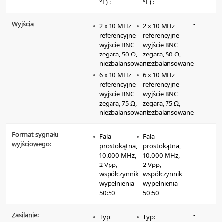
°F) :
°F) :
Wyjścia
-
2 x 10 MHz
2 x 10 MHz
referencyjne
referencyjne
wyjście BNC
wyjście BNC
zegara, 50 Ω,
zegara, 50 Ω,
niezbalansowane
niezbalansowane
6 x 10 MHz
6 x 10 MHz
referencyjne
referencyjne
wyjście BNC
wyjście BNC
zegara, 75 Ω,
zegara, 75 Ω,
niezbalansowane
niezbalansowane
Format sygnału
-
Fala
Fala
wyjściowego:
prostokątna,
prostokątna,
10.000 MHz,
10.000 MHz,
2 Vpp,
2 Vpp,
współczynnik
współczynnik
wypełnienia
wypełnienia
50:50
50:50
Zasilanie:
-
Typ:
Typ: