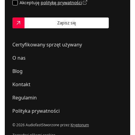
508898589
LINIA DŹWIĘKU
Akceptuję
politykę prywatności
35-125
Rzeszów
,
Karola Lewakowskiego 6a
liniadzwieku.pl
Zapisz się
535711500
MDBaudio - salon Hi-Fi
54-143
Wrocław
,
Gwarecka 2B
mdbaudio.pl
Certyfikowany sprzęt używany
PLANETA DŹWIĘKU
664388015
O nas
02-023
Warszawa
,
Tarczyńska 22
Blog
Kontakt
Regulamin
Polityka prywatności
© 2026 Audiofast
Stworzone przez
Kryptonum