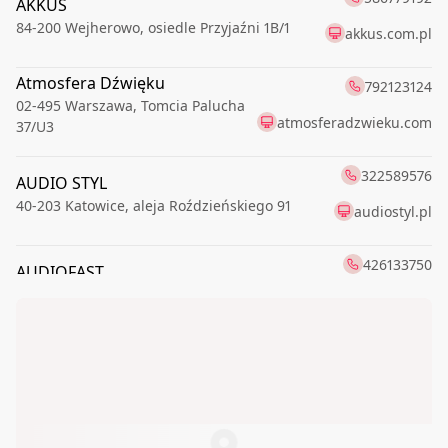
AKKUS
84-200
Wejherowo
,
osiedle Przyjaźni 1B/1
akkus.com.pl
Atmosfera Dźwięku
792123124
02-495
Warszawa
,
Tomcia Palucha
atmosferadzwieku.com
37/U3
322589576
AUDIO STYL
40-203
Katowice
,
aleja Roździeńskiego 91
audiostyl.pl
426133750
AUDIOFAST
91-174
Łódź
,
Romanowska 55E
audiofast.pl
AUDIOFIL
228259765
00-621
Warszawa
,
Boya-Żeleńskiego Tadeusza 6
AUDIOtrendt
126861015
31-589
Kraków
,
Sołtysowska 35A