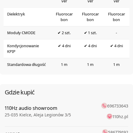
ver
ver
ver
Dielektryk
Fluorocar
Fluorocar
Fluorocar
bon
bon
bon
Moduły CMODE
✔ 2 szt.
✔ 1 szt.
-
Kondycjonowanie
✔ 4 dni
✔ 4 dni
✔ 4 dni
KPIP
Standardowa długość
1 m
1 m
1 m
Gdzie kupić
696733643
110Hz audio showroom
25-035
Kielce
,
Aleja Legionów 3/5
110hz.pl
586779192