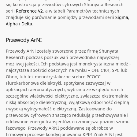
się konstrukcja przewodów cyfrowych Shunyata Research
serii
Reference V2
, a w tabeli Parametrów technicznych
znajduje się porównanie pomiędzy przewodami serii
Sigma
,
Alpha
i
Delta
.
Przewody ArNI
Przewody ArNi zostały stworzone przez firmę Shunyata
Research podczas poszukiwań przewodnika najwyższej
możliwej jakości. Ich podstawą jest monokrystaliczna miedź -
najczystsza spośród obecnych na rynku – OFE C101, SPC lub
Ohno, lub też monokrystaliczne srebro PCOCC.
Flurokarbonowe dielektryki, spotykane zazwyczaj w
aplikacjach aeronautycznych, wybrano ze względu na ich
szczególne właściwości elektryczne, zwłaszcza ekstremalnie
niską absorpcję dielektryczną, wyjątkową odporność cieplną
i wysoką wytrzymałość elektryczną. Zastosowane do
przewodów cyfrowych znacząco redukują przechowywanie i
oddawanie energii transjentów, co zmniejsza poziom szumu
fazowego. Przewody ARNI poddawane są obróbce w
firmowym procesie kondycjonowania KPIP. Znak ArNI jest