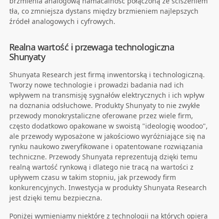
brzmienia analogową namacalność połączoną ze ściszeniem
tła, co zmniejsza dystans między brzmieniem najlepszych
źródeł analogowych i cyfrowych.
Realna wartość i przewaga technologiczna
Shunyaty
Shunyata Research jest firmą inwentorską i technologiczną.
Tworzy nowe technologie i prowadzi badania nad ich
wpływem na transmisję sygnałów elektrycznych i ich wpływ
na doznania odsłuchowe. Produkty Shunyaty to nie zwykłe
przewody monokrystaliczne oferowane przez wiele firm,
często dodatkowo opakowane w swoistą "ideologię woodoo",
ale przewody wyposażone w jakościowo wyróżniające się na
rynku naukowo zweryfikowane i opatentowane rozwiązania
techniczne. Przewody Shunyata reprezentują dzięki temu
realną wartość rynkową i dlatego nie tracą na wartości z
upływem czasu w takim stopniu, jak przewody firm
konkurencyjnych. Inwestycja w produkty Shunyata Research
jest dzięki temu bezpieczna.
Poniżej wymieniamy niektóre z technologii na których opiera