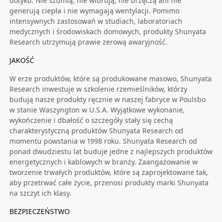
dotyku. Nie szumią, nie wibrują, nie brzęczą ani nie
generują ciepła i nie wymagają wentylacji. Pomimo
intensywnych zastosowań w studiach, laboratoriach
medycznych i środowiskach domowych, produkty Shunyata
Research utrzymują prawie zerową awaryjność.
JAKOŚĆ
W erze produktów, które są produkowane masowo, Shunyata
Research inwestuje w szkolenie rzemieślników, którzy
budują nasze produkty ręcznie w naszej fabryce w Poulsbo
w stanie Waszyngton w U.S.A. Wyjątkowe wykonanie,
wykończenie i dbałość o szczegóły stały się cechą
charakterystyczną produktów Shunyata Research od
momentu powstania w 1998 roku. Shunyata Research od
ponad dwudziestu lat buduje jedne z najlepszych produktów
energetycznych i kablowych w branży. Zaangażowanie w
tworzenie trwałych produktów, które są zaprojektowane tak,
aby przetrwać całe życie, przenosi produkty marki Shunyata
na szczyt ich klasy.
BEZPIECZEŃSTWO