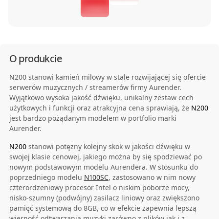
O produkcie
N200 stanowi kamień milowy w stale rozwijającej się ofercie
serwerów muzycznych / streamerów firmy Aurender.
Wyjątkowo wysoka jakość dźwięku, unikalny zestaw cech
użytkowych i funkcji oraz atrakcyjna cena sprawiają, że
N200
jest bardzo pożądanym modelem w portfolio marki
Aurender.
N200
stanowi potężny kolejny skok w jakości dźwięku w
swojej klasie cenowej, jakiego można by się spodziewać po
nowym podstawowym modelu Aurendera. W stosunku do
poprzedniego modelu
N100SC
, zastosowano w nim nowy
czterordzeniowy procesor Intel o niskim poborze mocy,
nisko-szumny (podwójny) zasilacz liniowy oraz zwiększono
pamięć systemową do 8GB, co w efekcie zapewnia lepszą
wierność odtwarzania muzyki zarówno z plików jak i z