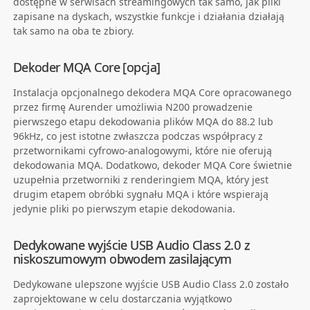
dostępne w serwisach streamingowych tak samo, jak pliki
zapisane na dyskach, wszystkie funkcje i działania działają
tak samo na oba te zbiory.
Dekoder MQA Core [opcja]
Instalacja opcjonalnego dekodera MQA Core opracowanego
przez firmę Aurender umożliwia N200 prowadzenie
pierwszego etapu dekodowania plików MQA do 88.2 lub
96kHz, co jest istotne zwłaszcza podczas współpracy z
przetwornikami cyfrowo-analogowymi, które nie oferują
dekodowania MQA. Dodatkowo, dekoder MQA Core świetnie
uzupełnia przetworniki z renderingiem MQA, który jest
drugim etapem obróbki sygnału MQA i które wspierają
jedynie pliki po pierwszym etapie dekodowania.
Dedykowane wyjście USB Audio Class 2.0 z
niskoszumowym obwodem zasilającym
Dedykowane ulepszone wyjście USB Audio Class 2.0 zostało
zaprojektowane w celu dostarczania wyjątkowo