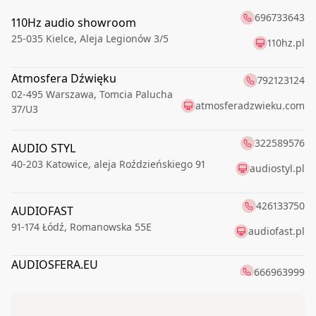
696733643
110Hz audio showroom
25-035
Kielce
,
Aleja Legionów 3/5
110hz.pl
Atmosfera Dźwięku
792123124
02-495
Warszawa
,
Tomcia Palucha
atmosferadzwieku.com
37/U3
322589576
AUDIO STYL
40-203
Katowice
,
aleja Roździeńskiego 91
audiostyl.pl
426133750
AUDIOFAST
91-174
Łódź
,
Romanowska 55E
audiofast.pl
AUDIOSFERA.EU
666963999
70-460
Szczecin
,
Piłsudskiego Józefa 17
523718422