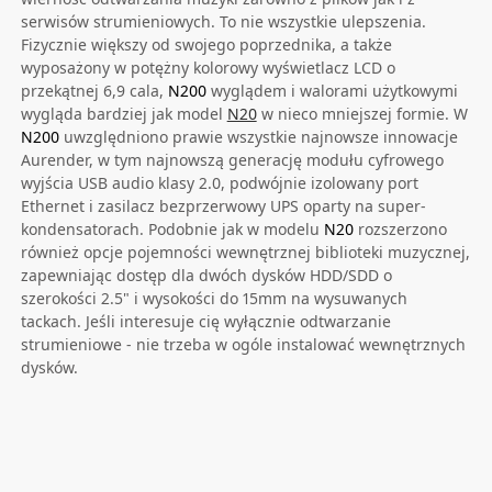
serwisów strumieniowych. To nie wszystkie ulepszenia.
Fizycznie większy od swojego poprzednika, a także
wyposażony w potężny kolorowy wyświetlacz LCD o
przekątnej 6,9 cala,
N200
wyglądem i walorami użytkowymi
wygląda bardziej jak model
N20
w nieco mniejszej formie. W
N200
uwzględniono prawie wszystkie najnowsze innowacje
Aurender, w tym najnowszą generację modułu cyfrowego
wyjścia USB audio klasy 2.0, podwójnie izolowany port
Ethernet i zasilacz bezprzerwowy UPS oparty na super-
kondensatorach. Podobnie jak w modelu
N20
rozszerzono
również opcje pojemności wewnętrznej biblioteki muzycznej,
zapewniając dostęp dla dwóch dysków HDD/SDD o
szerokości 2.5" i wysokości do 15mm na wysuwanych
tackach. Jeśli interesuje cię wyłącznie odtwarzanie
strumieniowe - nie trzeba w ogóle instalować wewnętrznych
dysków.