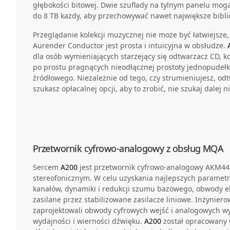
głębokości bitowej. Dwie szuflady na tylnym panelu mog
do 8 TB każdy, aby przechowywać nawet największe bibli
Przeglądanie kolekcji muzycznej nie może być łatwiejsze,
Aurender Conductor jest prosta i intuicyjna w obsłudze.
dla osób wymieniających starzejący się odtwarzacz CD, 
po prostu pragnących nieodłącznej prostoty jednopud
źródłowego. Niezależnie od tego, czy strumieniujesz, odtw
szukasz opłacalnej opcji, aby to zrobić, nie szukaj dalej n
Przetwornik cyfrowo-analogowy z obsług MQA
Sercem
A200
jest przetwornik cyfrowo-analogowy AKM44
stereofonicznym. W celu uzyskania najlepszych parametr
kanałów, dynamiki i redukcji szumu bazowego, obwody el
zasilane przez stabilizowane zasilacze liniowe. Inżynier
zaprojektowali obwody cyfrowych wejść i analogowych w
wydajności i wierności dźwięku.
A200
został opracowany 