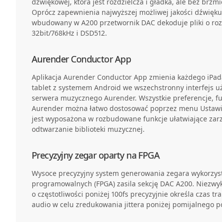
dźwiękowej, która jest rozdzielcza i gładka, ale bez brz
Oprócz zapewnienia najwyższej możliwej jakości dźwięku
wbudowany w A200 przetwornik DAC dekoduje pliki o roz
32bit/768kHz i DSD512.
Aurender Conductor App
Aplikacja Aurender Conductor App zmienia każdego iPada,
tablet z systemem Android we wszechstronny interfejs u
serwera muzycznego Aurender. Wszystkie preferencje, f
Aurender można łatwo dostosować poprzez menu Ustawie
jest wyposażona w rozbudowane funkcje ułatwiające zarz
odtwarzanie biblioteki muzycznej.
Precyzyjny zegar oparty na FPGA
Wysoce precyzyjny system generowania zegara wykorzys
programowalnych (FPGA) zasila sekcję DAC A200. Niezwy
o częstotliwości poniżej 100fs precyzyjnie określa czas t
audio w celu zredukowania jittera poniżej pomijalnego 