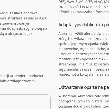
DFF), WAV, FLAC, AIFF, ALAC, M
rozdzielczości PCM do 32bit/7
dźwięku ze wszystkich formató
ych, zasilacz odgrywa
iowa struktura zasilacza A200
az z zaawansowanym
Adaptacyjna biblioteka pl
umu do ścieżki sygnałowej na
ślą o utrzymaniu jak
Aurender A200 oferuje dwie do
których użytkownik może zainst
spełnia jego wymagania. Więks
niezawodne, wydajne i ciche, 
uzyskania bardziej ekonomicz
możliwe jest wyposażenie A200 
streamingu, nie musisz instal
się zmieniła, zawsze możesz 
konieczności korzystania z nar
likacji Aurender Conductor
dalnie zdiagnozować i
Odtwarzanie oparte na pa
W systemie Aurender całe odt
podręcznej typu solid state. Gd
zostanie dodany do kolejki, z