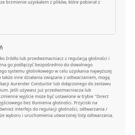
sze brzmienie uzyskałem z plików, które pobierał z
ń
ko źródło lub przedwzmacniacz z regulacją głośności i
żna go podłączyć bezpośrednio do dowolnego
go systemu głośnikowego w celu uzyskania najwyższej
 a także inne działania związane z odtwarzaniem, mogą
ikacji Aurender Conductor lub dołączonego do zestawu
nium. Jeśli używasz już przedwzmacniacza lub
zmienne wyjście może być ustawione w trybie "Direct
jściowego bez tłumienia głośności. Przyciski na
nież interfejs do regulacji głośności, odtwarzania /
akże wyboru i uruchomienia utworzonej listy odtwarzania.