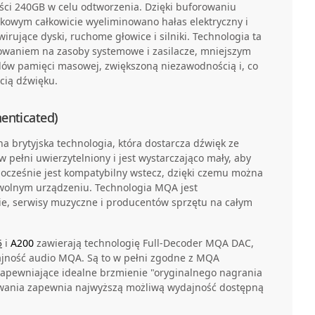
ci 240GB w celu odtworzenia. Dzięki buforowaniu
kowym całkowicie wyeliminowano hałas elektryczny i
rujące dyski, ruchome głowice i silniki. Technologia ta
owaniem na zasoby systemowe i zasilacze, mniejszym
w pamięci masowej, zwiększoną niezawodnością i, co
cią dźwięku.
enticated)
a brytyjska technologia, która dostarcza dźwięk ze
w pełni uwierzytelniony i jest wystarczająco mały, aby
nocześnie jest kompatybilny wstecz, dzięki czemu można
olnym urządzeniu. Technologia MQA jest
ie, serwisy muzyczne i producentów sprzętu na całym
5
i
A200
zawierają technologię Full-Decoder MQA DAC,
ność audio MQA. Są to w pełni zgodne z MQA
zapewniające idealne brzmienie "oryginalnego nagrania
wania zapewnia najwyższą możliwą wydajność dostępną