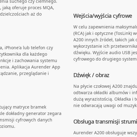
mienia suchego czy ciemnego.
, jaką oferuje proces MQA,
dzielczościach aż do
Wejścia/wyjścia cyfrowe
W celu zapewnienia maksymaln
(RCA) jak i optyczne (TosLink) 
A200 innych źródeł, takich jak
wykorzystanie ich przetworni
 iPhone'a lub telefon czy
dźwięku. Wyjście audio USB je
żytkownika dla każdego
cyfrowego do drugiego system
unkcje i zachowania systemu
nia. Aplikacja Aurender App
ądzanie, przeglądanie i
Dźwięk / obraz
Na płycie czołowej A200 znajdu
odtwarza okładki albumów i in
dużą wyrazistością. Okładka i t
nie odwracają uwagi od muzyki
tujący matryce bramek
kle dokładny generator zegara
ransmisji cyfrowych danych
Obsługa transmisji strumi
poziomu.
Aurender A200 obsługuje wszys