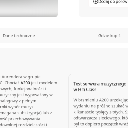
Dodaj do porów
Dane techniczne
Gdzie kupić
e Aurendera w grupie
C. Chociaż
A200
jest modelem
Test serwera muzycznego 
owych, funkcjonalności i
w Hifi Class
muzyczny jest wyposażony w
W brzmieniu A200 urzekające
-analogowy z pełnym
wydaniu na próżno szukać w
roki wybór muzyki
kilkanaście tysięcy złotych
magana subskrypcja) lub z
odtwarzacza sieciowego, któr
iwość przechowywania
był to dopiero początek wra
dowolnej rozdzielczości i