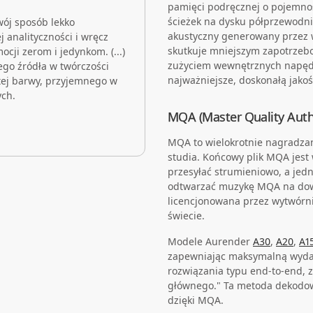
pamięci podręcznej o pojemnoś
ścieżek na dysku półprzewodni
swój sposób lekko
akustyczny generowany przez wi
 analityczności i wręcz
skutkuje mniejszym zapotrzeb
ji zerom i jedynkom. (...)
zużyciem wewnętrznych napędó
ego źródła w twórczości
najważniejsze, doskonałą jakoś
ej barwy, przyjemnego w
ych.
MQA (Master Quality Auth
MQA to wielokrotnie nagradzan
studia. Końcowy plik MQA jest 
przesyłać strumieniowo, a jed
odtwarzać muzykę MQA na dow
licencjonowana przez wytwórn
świecie.
Modele Aurender
A30
,
A20
,
A1
zapewniając maksymalną wydaj
rozwiązania typu end-to-end, 
głównego." Ta metoda dekodo
dzięki MQA.