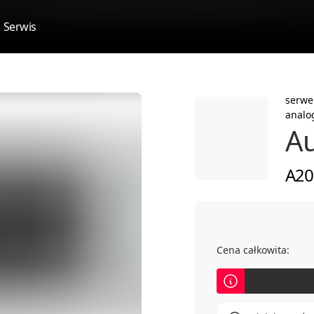
Serwis
serwe
anal
A
A20
Cena całkowita: