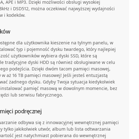
4A, APE i MP3. Dzięki możliwości obsługi wysokiej
68kHz i DSD512, można oczekiwać najwyższej wydajności
w i kodeków.
ików
stępne dla użytkownika kieszenie na tylnym panelu, w
alować typ i pojemność dysku twardego, który najlepiej
zość użytkowników wybiera dyski SSD, które są
ale tradycyjne dyski HDD są również obsługiwane w celu
nego podejścia. Dzięki dwóm tacom pamięci masowej,
w aż 16 TB pamięci masowej! Jeśli jesteś entuzjastą
ować żadnego dysku. Gdyby Twoja sytuacja kiedykolwiek
zainstalować pamięć masową w dowolnym momencie, bez
zędzi lub serwisu fabrycznego.
mięci podręcznej
warzanie odbywa się z innowacyjnej wewnętrznej pamięci
y tylko jakikolwiek utwór, album lub lista odtwarzania
awartość jest natychmiast pobierana do wewnętrznej