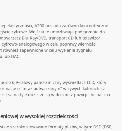
ej elastyczności, A200 posiada zarówno koncentryczne
wejście cyfrowe. Wejścia te umożliwiają podłączenie do
 odtwarzacz Blu-Ray/DVD, transport CD lub telewizor i
ka cyfrowo-analogowego w celu poprawy wierności
st również zapewnione w celu wysłania sygnału
u lub DAC.
je się 6,9-calowy panoramiczny wyświetlacz LCD, który
formacje o "teraz odtwarzanym" w żywych kolorach i z
ekst są na tyle duże, że są widoczne z pozycji słuchacza i
.
eniowej w wysokiej rozdzielczości
tkie szeroko stosowane formaty plików, w tym: DSD (DSF,