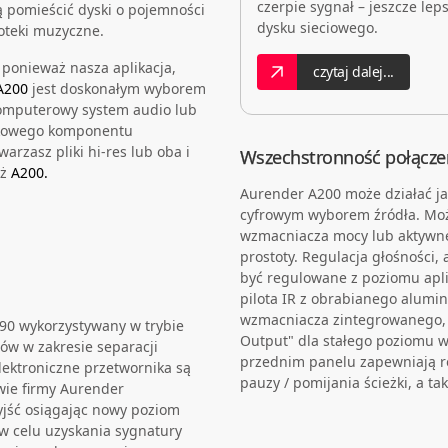
czerpie sygnał – jeszcze lep
ą pomieścić dyski o pojemności
dysku sieciowego.
oteki muzyczne.
 ponieważ nasza aplikacja,
czytaj dalej...
A200
jest doskonałym wyborem
komputerowy system audio lub
ełkowego komponentu
arzasz pliki hi-res lub oba i
Wszechstronność połącze
iż
A200.
Aurender A200 może działać ja
cyfrowym wyborem źródła. Mo
wzmacniacza mocy lub aktywne
prostoty. Regulacja głośności,
być regulowane z poziomu apl
pilota IR z obrabianego alumi
wzmacniacza zintegrowanego, 
90 wykorzystywany w trybie
Output" dla stałego poziomu wy
ów w zakresie separacji
przednim panelu zapewniają rów
ektroniczne przetwornika są
pauzy / pomijania ścieżki, a t
owie firmy Aurender
yjść osiągając nowy poziom
w celu uzyskania sygnatury