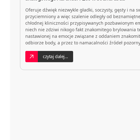
Oferuje dźwięk niezwykle gładki, soczysty, gęsty i na 
przyciemniony a więc szalenie odległy od beznamiętnej
chłodnej kliniczności przypisywanych pozbawionym emoc
niech nie zdziwi nikogo fakt znakomitego brylowania t
nastawionej na emocje związane z oddaniem znakomit
odbiorze body, a przez to namacalności źródeł pozorn
czytaj dalej...