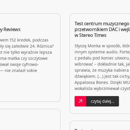
Test centrum muzycznego
y Reviews
przetwornikiem DAC i wej
w Stereo Times
wem 152 kredek, podczas
Słyszę Monka w sposób, któr
y się zaledwie 24. Różnica?
innym systemie audio. Forte
 nie tylko wyraźnie lepsza
z pedału pod koniec utworu,
aśma-matka czy szczytowe
wibrować – dokładnie tak, 
ował swoje cyfrowo-
sprawia, że muzyka nabiera ż
— nie znalazł sobie
dźwiękiem. (...) Jest tak cic
Appaloosa Bones. Dzięki MU
wokalista wybrzmiewał czysto
czytaj dalej...