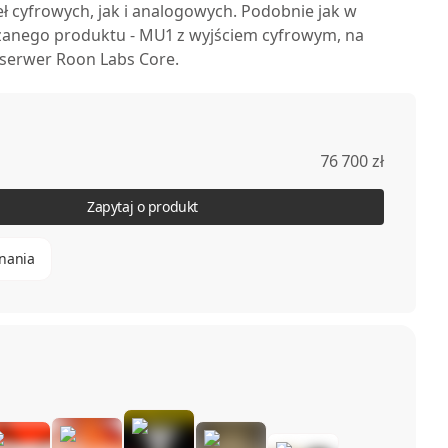
eł cyfrowych, jak i analogowych. Podobnie jak w
zanego produktu - MU1 z wyjściem cyfrowym, na
ę serwer Roon Labs Core.
głośniki i wzmacniacz mocy, ale tęsknisz za
ą jakości dźwięku i wrażeń z odtwarzania
jest przeznaczony dla Ciebie.
76 700 zł
Zapytaj o produkt
nania