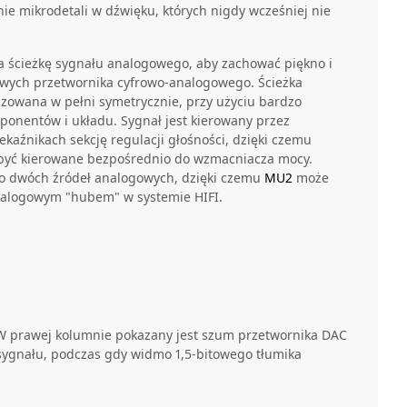
 mikrodetali w dźwięku, których nigdy wcześniej nie
 ścieżkę sygnału analogowego, aby zachować piękno i
owych przetwornika cyfrowo-analogowego. Ścieżka
izowana w pełni symetrycznie, przy użyciu bardzo
ponentów i układu. Sygnał jest kierowany przez
zekaźnikach sekcję regulacji głośności, dzięki czemu
yć kierowane bezpośrednio do wzmacniacza mocy.
o dwóch źródeł analogowych, dzięki czemu
MU2
może
analogowym "hubem" w systemie HIFI.
. W prawej kolumnie pokazany jest szum przetwornika DAC
 sygnału, podczas gdy widmo 1,5-bitowego tłumika