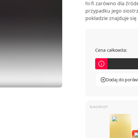
hi-fi zarówno dla źród
przypadku jego siostr
pokładzie znajduje si
Jeśli uwielbiasz swoje 
fundamentalną popraw
strumieniowego,
MU2
Cena całkowita:
Dodaj do porów