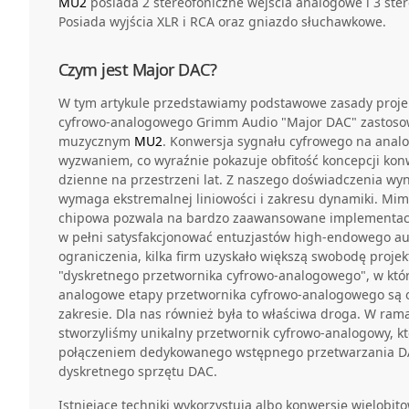
MU2
posiada 2 stereofoniczne wejścia analogowe i 3 ster
Posiada wyjścia XLR i RCA oraz gniazdo słuchawkowe.
Czym jest Major DAC?
W tym artykule przedstawiamy podstawowe zasady proje
cyfrowo-analogowego Grimm Audio "Major DAC" zastos
muzycznym
MU2
. Konwersja sygnału cyfrowego na ana
wyzwaniem, co wyraźnie pokazuje obfitość koncepcji konwe
dzienne na przestrzeni lat. Z naszego doświadczenia wyni
wymaga ekstremalnej liniowości i zakresu dynamiki. Mi
chipowa pozwala na bardzo zaawansowane implementacje
w pełni satysfakcjonować entuzjastów high-endowego aud
ograniczenia, kilka firm uzyskało większą swobodę projek
"dyskretnego przetwornika cyfrowo-analogowego", w któr
analogowe etapy przetwornika cyfrowo-analogowego s
zakresie. Dla nas również była to właściwa droga. W rama
stworzyliśmy unikalny przetwornik cyfrowo-analogowy, k
połączeniem dedykowanego wstępnego przetwarzania D
dyskretnego sprzętu DAC.
Istniejące techniki wykorzystują albo konwersję wielobi