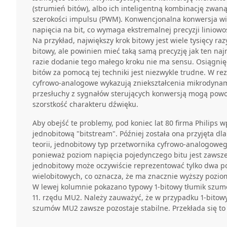
(strumień bitów), albo ich inteligentną kombinację zwan
szerokości impulsu (PWM). Konwencjonalna konwersja wi
napięcia na bit, co wymaga ekstremalnej precyzji liniow
Na przykład, największy krok bitowy jest wiele tysięcy ra
bitowy, ale powinien mieć taką samą precyzję jak ten na
razie dodanie tego małego kroku nie ma sensu. Osiągnięci
bitów za pomocą tej techniki jest niezwykle trudne. W rez
cyfrowo-analogowe wykazują zniekształcenia mikrodynam
przesłuchy z sygnałów sterujących konwersją mogą powo
szorstkość charakteru dźwięku.
Aby obejść te problemy, pod koniec lat 80 firma Philips 
jednobitową "bitstream". Później została ona przyjęta dl
teorii, jednobitowy typ przetwornika cyfrowo-analogowego
ponieważ poziom napięcia pojedynczego bitu jest zawsze
jednobitowy może oczywiście reprezentować tylko dwa po
wielobitowych, co oznacza, że ma znacznie wyższy pozi
W lewej kolumnie pokazano typowy 1-bitowy tłumik szumó
11. rzędu MU2. Należy zauważyć, że w przypadku 1-bitowy
szumów MU2 zawsze pozostaje stabilne. Przekłada się to