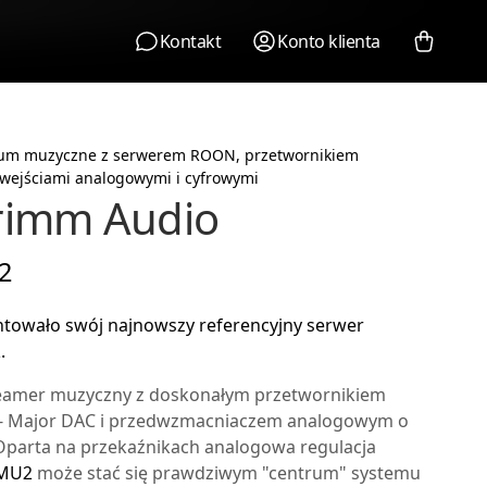
Kontakt
Konto klienta
um muzyczne z serwerem ROON, przetwornikiem
 wejściami analogowymi i cyfrowymi
rimm Audio
2
towało swój najnowszy referencyjny serwer
.
reamer muzyczny z doskonałym przetwornikiem
- Major DAC i przedwzmacniaczem analogowym o
. Oparta na przekaźnikach analogowa regulacja
MU2
może stać się prawdziwym "centrum" systemu