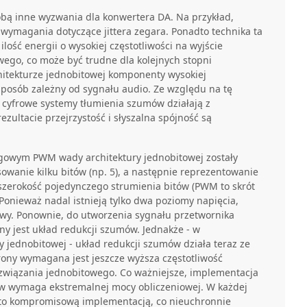
sobą inne wyzwania dla konwertera DA. Na przykład,
e wymagania dotyczące jittera zegara. Ponadto technika ta
lość energii o wysokiej częstotliwości na wyjście
ego, co może być trudne dla kolejnych stopni
hitekturze jednobitowej komponenty wysokiej
sposób zależny od sygnału audio. Ze względu na tę
 cyfrowe systemy tłumienia szumów działają z
ezultacie przejrzystość i słyszalna spójność są
gowym PWM wady architektury jednobitowej zostały
owanie kilku bitów (np. 5), a następnie reprezentowanie
szerokość pojedynczego strumienia bitów (PWM to skrót
Ponieważ nadal istnieją tylko dwa poziomy napięcia,
iowy. Ponownie, do utworzenia sygnału przetwornika
 jest układ redukcji szumów. Jednakże - w
y jednobitowej - układ redukcji szumów działa teraz ze
trony wymagana jest jeszcze wyższa częstotliwość
związania jednobitowego. Co ważniejsze, implementacja
ów wymaga ekstremalnej mocy obliczeniowej. W każdej
je to kompromisową implementacją, co nieuchronnie