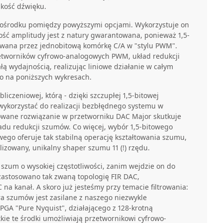
akość dźwięku.
pośrodku pomiędzy powyższymi opcjami. Wykorzystuje on
wość amplitudy jest z natury gwarantowana, ponieważ 1,5-
owana przez jednobitową komórkę C/A w "stylu PWM".
etworników cyfrowo-analogowych PWM, układ redukcji
łą wydajnością, realizując liniowe działanie w całym
no na poniższych wykresach.
iczeniowej, którą - dzięki szczupłej 1,5-bitowej
 wykorzystać do realizacji bezbłędnego systemu w
ane rozwiązanie w przetworniku DAC Major skutkuje
du redukcji szumów. Co więcej, wybór 1,5-bitowego
ego oferuje tak stabilną operację kształtowania szumu,
izowany, unikalny shaper szumu 11 (!) rzędu.
 szum o wysokiej częstotliwości, zanim wejdzie on do
zastosowano tak zwaną topologię FIR DAC,
na kanał. A skoro już jesteśmy przy temacie filtrowania:
tra szumów jest zasilane z naszego niezwykle
FPGA "Pure Nyquist", działającego z 128-krotną
kie te środki umożliwiają przetwornikowi cyfrowo-