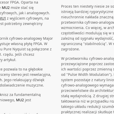
ocesor FPGA. Oparta na
Proces ten niestety niesie ze 
e
MU2
może stać się
istnieją bardziej rygorystyczn
cyfrowych, jak i analogowych.
nieuchronnie nakłada znaczną i
MU1
z wyjściem cyfrowym, na
przetwornika cyfrowo-analogow
jest potrzebny zewnętrzny
wzmocnienia. Co więcej, w arc
częstotliwości modulują się w 
ornik cyfrowo-analogowy Major
zależną od sygnału wydajność,
zystuje własną płytę FPGA. W
ograniczoną "stabilnością". W r
gu Pure Nyquist są połączone z
zagrożone.
 rzędu. Jeśli chcesz
W przetworniku cyfrowo-analo
y artykuł.
przezwyciężone poprzez zastos
że pozwala to na głębokie
ich wartości poprzez zmienną 
sceny stereo jest rewelacyjna,
od "Pulse Width Modulation"). 
h. Jego relaksujący dźwięk
system pozostaje z natury lin
 doświadczenie muzyczne.
cyfrowo-analogowego wymagany
przeciwieństwie do architektur
ęsknisz za fundamentalną
stałą wydajnością. Z drugiej s
eniowego,
MU2
jest
taktowania niż w przypadku ro
takiego układu redukcji szum
praktycznej realizacji skutku