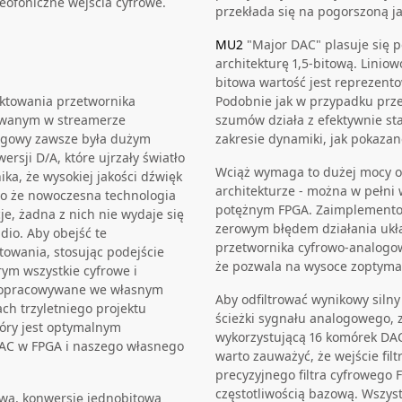
eofoniczne wejścia cyfrowe.
przekłada się na pogorszoną j
MU2
"Major DAC" plasuje się 
architekturę 1,5-bitową. Linio
bitowa wartość jest reprezent
ktowania przetwornika
Podobnie jak w przypadku prz
owanym w streamerze
szumów działa z efektywnie sta
logowy zawsze była dużym
zakresie dynamiki, jak pokaza
rsji D/A, które ujrzały światło
Wciąż wymaga to dużej mocy obl
ka, że wysokiej jakości dźwięk
architekturze - można w pełni
mo że nowoczesna technologia
potężnym FPGA. Zaimplementow
, żadna z nich nie wydaje się
zerowym błędem działania ukła
io. Aby obejść te
przetwornika cyfrowo-analogow
towania, stosując podejście
że pozwala na wysoce zoptymal
ym wszystkie cyfrowe i
ą opracowywane we własnym
Aby odfiltrować wynikowy silny
ch trzyletniego projektu
ścieżki sygnału analogowego, 
tóry jest optymalnym
wykorzystującą 16 komórek DAC 
AC w FPGA i naszego własnego
warto zauważyć, że wejście fil
precyzyjnego filtra cyfrowego 
częstotliwością bazową. Wszyst
tową, konwersję jednobitową