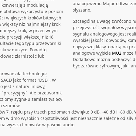
analogowemu Major odtwarzanie
ą konwersją z modulacją
słyszano.
elobitowa wykorzystuje poziom
ości większych kroków bitowych.
Szczególną uwagę zwrócono na
zy większy niż najmniejszy krok
przejrzystość sygnałów wyjści
jmniejszy krok, w przeciwnym
sygnału analogowego jest real
e precyzji większej niż 18
wysokiej jakości obwodów, kom
ultacie tego typu przetworniki
najwyższej klasy, opartą na pr
iki w muzyce. Ponadto,
analogowe wyjście
MU2
może b
dować ziarnistość lub
Dodatkowo można podłączyć d
być zarówno cyfrowym, jak i 
wprowadziła technologię
a SACD jako format "DSD". W
 jest z natury liniowy,
 "precyzyjny". Ale przetwornik
ziomy sygnału zamiast tysięcy
om szumów.
w 7. rzędu przy trzech poziomach dźwięku: 0 dB, -40 dB i -80 dB
m widmo wysokich częstotliwości jest nieznacznie zależne od siły
 na wyższą liniowość w paśmie audio.