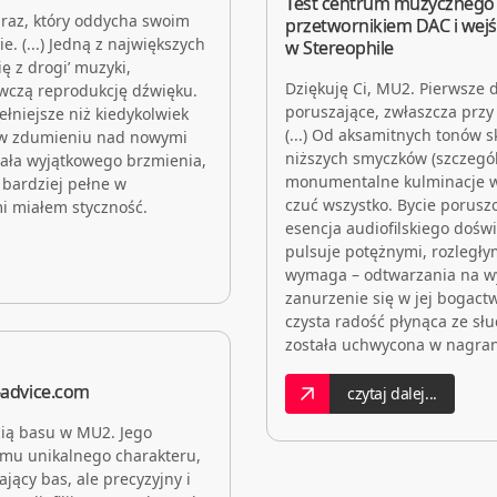
Test centrum muzycznego
braz, który oddycha swoim
przetwornikiem DAC i wej
. (...) Jedną z największych
w Stereophile
ę z drogi’ muzyki,
Dziękuję Ci, MU2. Pierwsze
ywczą reprodukcję dźwięku.
poruszające, zwłaszcza przy
ełniejsze niż kiedykolwiek
(...) Od aksamitnych tonów 
ą w zdumieniu nad nowymi
niższych smyczków (szczegól
rała wyjątkowego brzmienia,
monumentalne kulminacje w F
 bardziej pełne w
czuć wszystko. Bycie porus
i miałem styczność.
esencja audiofilskiego doświ
pulsuje potężnymi, rozległym
wymaga – odtwarzania na wy
zanurzenie się w jej bogactw
czysta radość płynąca ze sł
została uchwycona w nagra
-advice.com
czytaj dalej...
cią basu w MU2. Jego
mu unikalnego charakteru,
ający bas, ale precyzyjny i