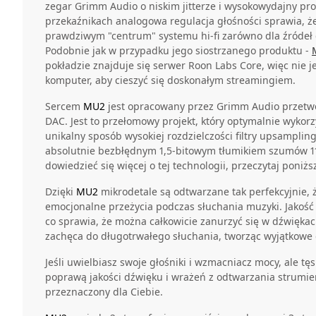
zegar Grimm Audio o niskim jitterze i wysokowydajny pr
przekaźnikach analogowa regulacja głośności sprawia, ż
prawdziwym "centrum" systemu hi-fi zarówno dla źródeł 
Podobnie jak w przypadku jego siostrzanego produktu -
pokładzie znajduje się serwer Roon Labs Core, więc nie 
komputer, aby cieszyć się doskonałym streamingiem.
Sercem
MU2
jest opracowany przez Grimm Audio przetw
DAC. Jest to przełomowy projekt, który optymalnie wykor
unikalny sposób wysokiej rozdzielczości filtry upsamplin
absolutnie bezbłędnym 1,5-bitowym tłumikiem szumów 11.
dowiedzieć się więcej o tej technologii, przeczytaj poniższ
Dzięki
MU2
mikrodetale są odtwarzane tak perfekcyjnie, 
emocjonalne przeżycia podczas słuchania muzyki. Jakość 
co sprawia, że można całkowicie zanurzyć się w dźwiękac
zachęca do długotrwałego słuchania, tworząc wyjątkowe
Jeśli uwielbiasz swoje głośniki i wzmacniacz mocy, ale t
poprawą jakości dźwięku i wrażeń z odtwarzania strumi
przeznaczony dla Ciebie.