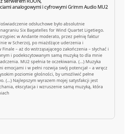
 z serwerem ROON,
ściami analogowymi i cyfrowymi Grimm Audio MU2
 doświadczenie odsłuchowe było absolutnie
 nagraniu Six Bagatelles for Wind Quartet Ligetiego.
skrzypiec w Andante moderato, przez pełnię faktur
nie w Scherzo), po miażdżące uderzenia i
inale – aż do wstrząsającego zakończenia – słychać i
zonym i podekscytowanym samą muzyką to dla mnie
adczenia. MU2 spełnia te oczekiwania. (...) Muzyka
i emocjami i w pełni rozwija swój potencjał – a wręcz
sokim poziomie głośności, by umożliwić pełne
o. (...) Najlepszym wyrazem mojej satysfakcji jest
uchania, ekscytacja i wzruszenie samą muzyką, która
niach