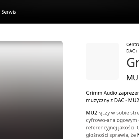
Serwis
Centr
DAC i
G
MU
Grimm Audio zaprezen
muzyczny z DAC - MU2
MU2
łączy w sobie st
cyfrowo-analogowym 
referencyjnej jakości
głośności sprawia, że