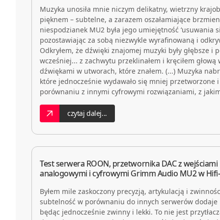
Muzyka unosiła mnie niczym delikatny, wietrzny krajo
pięknem – subtelne, a zarazem oszałamiające brzmienie
niespodzianek MU2 była jego umiejętność ‘usuwania si
pozostawiając za sobą niezwykle wyrafinowaną i odkr
Odkryłem, że dźwięki znajomej muzyki były głębsze i p
wcześniej... z zachwytu przeklinałem i kręciłem głow
dźwiękami w utworach, które znałem. (...) Muzyka nab
które jednocześnie wydawało się mniej przetworzone i
porównaniu z innymi cyfrowymi rozwiązaniami, z jakim
czytaj dalej...
Test serwera ROON, przetwornika DAC z wejściami
analogowymi i cyfrowymi Grimm Audio MU2 w Hifi
Byłem mile zaskoczony precyzją, artykulacją i zwinnoś
subtelność w porównaniu do innych serwerów dodaje 
będąc jednocześnie zwinny i lekki. To nie jest przytłacz