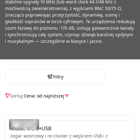
stabilne sygnały 10 MHz (lub word clock 44.1/48 kHz z
możliwością zwielokrotnienia), z wyjściami BNC 50/75 Ω,
znacząco poprawiając przejrzystość, dynamikę, scenę i
gładkość sopranów w torze cyfrowym. Te urządzenia redukują
szum fazowy do poziomu -170 dB, izolują galwanicznie kanały
i synchronizują cały system, czyniąc dźwięk bardziej spójnym
i muzykalnym — szczególnie w klasyce i jazzie.
Filtry
Sortuj:
Cena: od najniższej
Mutec
MC-3+USB
zegar wzorcowy i re-clocker z wejściem USB i z