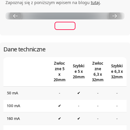
Zapoznaj się z poniższym wpisem na blogu
tutaj
.
Dane techniczne
Zwłoc
Zwłoc
Szybki
Szybki
zne 5
zne
e 5 x
e 6,3 x
x
6,3 x
20mm
32mm
20mm
32mm
50 mA
-
✔
-
-
100 mA
✔
-
-
-
160 mA
✔
✔
-
-