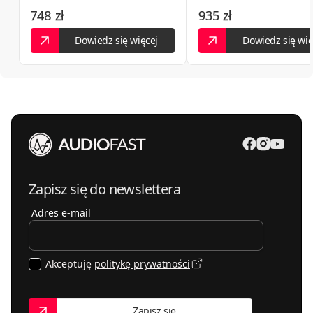
748 zł
935 zł
PLANETA DŹWIĘKU
664388015
02-023
Warszawa
,
Tarczyńska 22
Dowiedz się więcej
Dowiedz się wię
Vimed-Sat. FH. Centrum hi-fi
413432466
25-334
Kielce
,
Winnicka 4
Zapisz się do newslettera
Adres e-mail
Akceptuję
politykę prywatności
Zapisz się