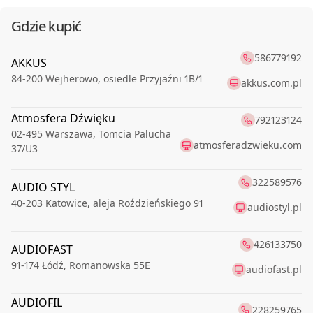
Gdzie kupić
586779192
AKKUS
84-200
Wejherowo
,
osiedle Przyjaźni 1B/1
akkus.com.pl
Atmosfera Dźwięku
792123124
02-495
Warszawa
,
Tomcia Palucha
atmosferadzwieku.com
37/U3
322589576
AUDIO STYL
40-203
Katowice
,
aleja Roździeńskiego 91
audiostyl.pl
426133750
AUDIOFAST
91-174
Łódź
,
Romanowska 55E
audiofast.pl
AUDIOFIL
228259765