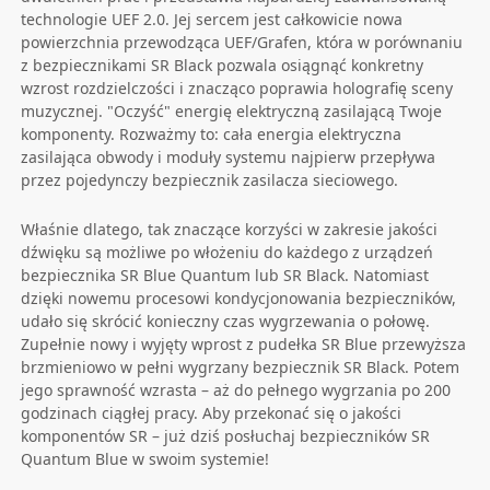
technologie UEF 2.0. Jej sercem jest całkowicie nowa
powierzchnia przewodząca UEF/Grafen, która w porównaniu
z bezpiecznikami SR Black pozwala osiągnąć konkretny
wzrost rozdzielczości i znacząco poprawia holografię sceny
muzycznej. "Oczyść" energię elektryczną zasilającą Twoje
komponenty. Rozważmy to: cała energia elektryczna
zasilająca obwody i moduły systemu najpierw przepływa
przez pojedynczy bezpiecznik zasilacza sieciowego.
Właśnie dlatego, tak znaczące korzyści w zakresie jakości
dźwięku są możliwe po włożeniu do każdego z urządzeń
bezpiecznika SR Blue Quantum lub SR Black. Natomiast
dzięki nowemu procesowi kondycjonowania bezpieczników,
udało się skrócić konieczny czas wygrzewania o połowę.
Zupełnie nowy i wyjęty wprost z pudełka SR Blue przewyższa
brzmieniowo w pełni wygrzany bezpiecznik SR Black. Potem
jego sprawność wzrasta – aż do pełnego wygrzania po 200
godzinach ciągłej pracy. Aby przekonać się o jakości
komponentów SR – już dziś posłuchaj bezpieczników SR
Quantum Blue w swoim systemie!