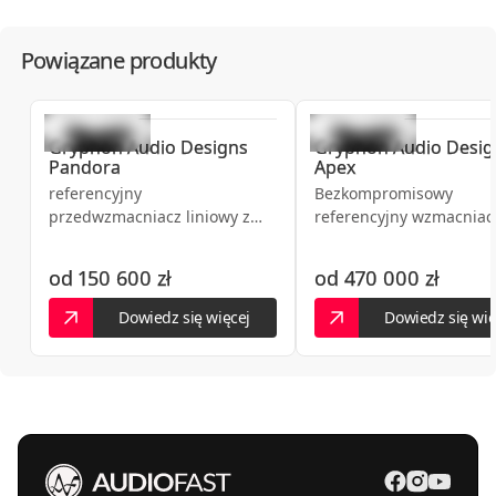
Powiązane produkty
Gryphon Audio Designs
Gryphon Audio Desig
Pandora
Apex
referencyjny
Bezkompromisowy
przedwzmacniacz liniowy z
referencyjny wzmacniac
opcjonalnym modułem
mocy mono lub stereo
phono
od
150 600 zł
od
470 000 zł
Dowiedz się więcej
Dowiedz się wię