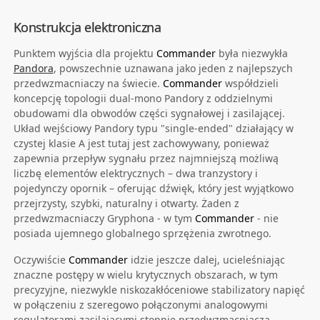
Konstrukcja elektroniczna
Punktem wyjścia dla projektu
Commander
była niezwykła
Pandora
, powszechnie uznawana jako jeden z najlepszych
przedwzmacniaczy na świecie.
Commander
współdzieli
koncepcję topologii dual-mono Pandory z oddzielnymi
obudowami dla obwodów części sygnałowej i zasilającej.
Układ wejściowy Pandory typu "single-ended" działający w
czystej klasie A jest tutaj jest zachowywany, ponieważ
zapewnia przepływ sygnału przez najmniejszą możliwą
liczbę elementów elektrycznych – dwa tranzystory i
pojedynczy opornik – oferując dźwięk, który jest wyjątkowo
przejrzysty, szybki, naturalny i otwarty. Żaden z
przedwzmacniaczy Gryphona - w tym
Commander
- nie
posiada ujemnego globalnego sprzężenia zwrotnego.
Oczywiście
Commander
idzie jeszcze dalej, ucieleśniając
znaczne postępy w wielu krytycznych obszarach, w tym
precyzyjne, niezwykle niskozakłóceniowe stabilizatory napięć
w połączeniu z szeregowo połączonymi analogowymi
regulatorami zasilającymi stopnie przedwzmacniacza.