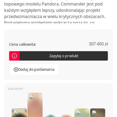
topowego modelu
Pandora
.
Commander
jest pod
każdym względem lepszy, udoskonalając projekt
przedwzmacniacza w wielu krytycznych obszarach.
Pod wieloma względami wykracza poza to, co
dotychczas wydawało się możliwe do osiągnięcia.
307 400 zł
Cena całkowita:
Zapytaj o produkt
Dodaj do porównania