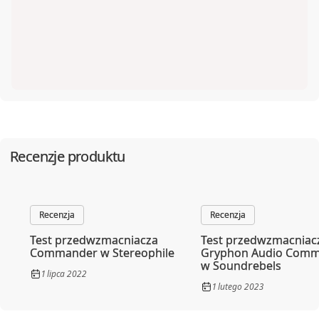
Koris salon audio video
618472663
61-614
Poznań
,
Umultowska 39
508898589
LINIA DŹWIĘKU
35-125
Rzeszów
,
Karola Lewakowskiego 6a
liniadzwieku.pl
690017704
Studio999Audio
Recenzje produktu
33-332
Kraków
,
Bronowicka 4A
studio999.pl
Recenzja
Recenzja
Test przedwzmacniacza
Test przedwzmacniac
Commander w Stereophile
Gryphon Audio Com
w Soundrebels
1 lipca 2022
1 lutego 2023