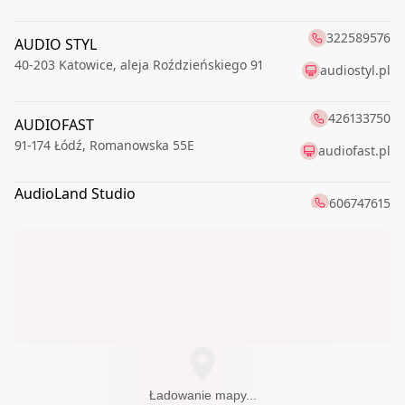
322589576
AUDIO STYL
40-203
Katowice
,
aleja Roździeńskiego 91
audiostyl.pl
426133750
AUDIOFAST
91-174
Łódź
,
Romanowska 55E
audiofast.pl
AudioLand Studio
606747615
99-300
Kutno
,
Warszawskie Przedmieście 34
AUDIOSFERA.EU
666963999
70-460
Szczecin
,
Piłsudskiego Józefa 17
Hi-FI STUDIO
600320032
43-300
Bielsko-Biała
,
Cieszyńska 86
503157500
HiFi System
03-289
Warszawa
,
Ostródzka 273/1
Ładowanie mapy...
hifisystem.pl