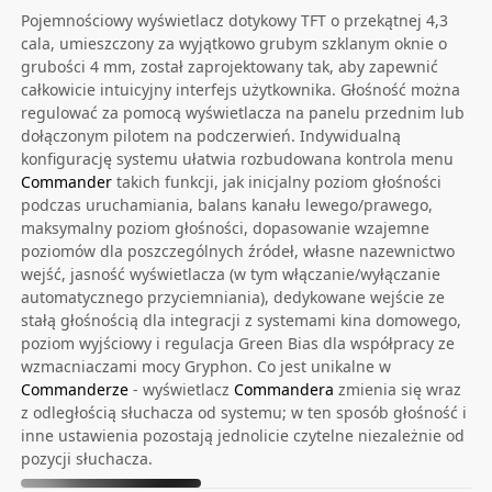
Pojemnościowy wyświetlacz dotykowy TFT o przekątnej 4,3
cala, umieszczony za wyjątkowo grubym szklanym oknie o
grubości 4 mm, został zaprojektowany tak, aby zapewnić
całkowicie intuicyjny interfejs użytkownika. Głośność można
regulować za pomocą wyświetlacza na panelu przednim lub
dołączonym pilotem na podczerwień. Indywidualną
konfigurację systemu ułatwia rozbudowana kontrola menu
Commander
takich funkcji, jak inicjalny poziom głośności
podczas uruchamiania, balans kanału lewego/prawego,
maksymalny poziom głośności, dopasowanie wzajemne
poziomów dla poszczególnych źródeł, własne nazewnictwo
wejść, jasność wyświetlacza (w tym włączanie/wyłączanie
automatycznego przyciemniania), dedykowane wejście ze
stałą głośnością dla integracji z systemami kina domowego,
poziom wyjściowy i regulacja Green Bias dla współpracy ze
wzmacniaczami mocy Gryphon. Co jest unikalne w
Commanderze
- wyświetlacz
Commandera
zmienia się wraz
z odległością słuchacza od systemu; w ten sposób głośność i
inne ustawienia pozostają jednolicie czytelne niezależnie od
pozycji słuchacza.