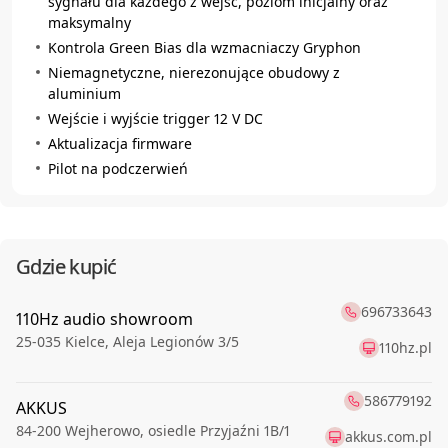
sygnału dla każdego z wejść, poziom inicjalny oraz
maksymalny
Kontrola Green Bias dla wzmacniaczy Gryphon
Niemagnetyczne, nierezonujące obudowy z
aluminium
Wejście i wyjście trigger 12 V DC
Aktualizacja firmware
Pilot na podczerwień
Gdzie kupić
696733643
110Hz audio showroom
25-035
Kielce
,
Aleja Legionów 3/5
110hz.pl
586779192
AKKUS
84-200
Wejherowo
,
osiedle Przyjaźni 1B/1
akkus.com.pl