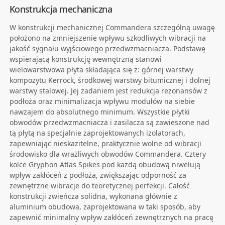
Konstrukcja mechaniczna
W konstrukcji mechanicznej Commandera szczególną uwagę
położono na zmniejszenie wpływu szkodliwych wibracji na
jakość sygnału wyjściowego przedwzmacniacza. Podstawę
wspierającą konstrukcję wewnętrzną stanowi
wielowarstwowa płyta składająca się z: górnej warstwy
kompozytu Kerrock, środkowej warstwy bitumicznej i dolnej
warstwy stalowej. Jej zadaniem jest redukcja rezonansów z
podłoża oraz minimalizacja wpływu modułów na siebie
nawzajem do absolutnego minimum. Wszystkie płytki
obwodów przedwzmacniacza i zasilacza są zawieszone nad
tą płytą na specjalnie zaprojektowanych izolatorach,
zapewniając nieskazitelne, praktycznie wolne od wibracji
środowisko dla wrażliwych obwodów Commandera. Cztery
kolce Gryphon Atlas Spikes pod każdą obudową niwelują
wpływ zakłóceń z podłoża, zwiększając odporność za
zewnętrzne wibracje do teoretycznej perfekcji. Całość
konstrukcji zwieńcza solidna, wykonana głównie z
aluminium obudowa, zaprojektowana w taki sposób, aby
zapewnić minimalny wpływ zakłóceń zewnętrznych na pracę