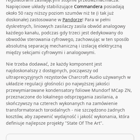
Napięciowe układy stabilizujące
Commandera
posiadają
około 50 razy niższy poziom szumów niż te (i tak już
doskonałe) zastosowane w
Pandorze
! Para w pełni
dyskretnych, liniowych zasilaczy zasila obwód analogowy
każdego kanału, podczas gdy trzeci jest dedykowany do
obwodów sterowania cyfrowego, zachowując w ten sposób
absolutną separację mechaniczną i izolację elektryczną
między sekcjami cyfrowymi i analogowymi.
Nie trzeba dodawać, że każdy komponent jest
najdoskonalszy z dostępnych, począwszy od
ultraprecyzyjnych rezystorów Charcroft Audio używanych w
układzie regulacji głośności po najwyższej jakości
przewymiarowane kondensatory foliowe Mundorf MCap ZN,
przeznaczone do lokalnego odsprzęgania zasilania, a
skończywszy na czterech wykonanych na zamówienie
transformatorach toroidalnych - nie szczędzono żadnych
kosztów, aby zapewnić wydajność i jakość wykonania, która
definiuje najlepsze projekty "State Of The Art".