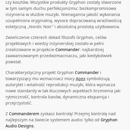
czy kosztów. Wszystkie produkty Gryphon zostały stworzone
w tym samym duchu perfekcjonizmu: bezkompromisowa
inżynieria w służbie muzyki. Nienaganna jakość wykonania
uzupełniona oryginalną, wysoce dopracowaną wrażliwością
estetyczną „Nordic Noir” i absolutną prostotą użytkowania.
Zwieńczenie czterech dekad filozofii Gryphon, celów
projektowych i wiedzy inżynierskiej zostało w pełni
zrealizowane w projekcie
Commander
: najbardziej
zaawansowanym przedwzmacniaczu, jaki kiedykolwiek
powstał.
Charakterystyczny projekt Gryphon
Commander
i
towarzyszący mu wzmacniacz mocy
Apex
symbolizują
autorytet i witalność reprodukcji muzyki, która wyznacza
nowe standardy w tak kluczowych aspektach brzmienia jak:
rytmiczność, kontrola basów, dynamiczna ekspansja i
przejrzystość.
Z
Commanderem
zyskasz kontrolę! Przejmij kontrolę nad
najlepszym na świecie systemem audio: tylko od
Gryphon
Audio Designs
.