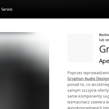
Serwis
Bezko
lub st
Gr
Ape
Poprzez wprowadzeni
Gryphon Audio Desig
ponad to, co wcześnie
samym szczycie ofert
same komponenty sug
wzmacniacz zawiera w 
wysokoprądowych bipo