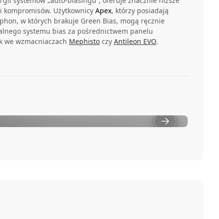
rgii systemów „auto-biasingu”, oferuje znacznie niższe
ń i kompromisów. Użytkownicy
Apex
, którzy posiadają
hon, w których brakuje Green Bias, mogą ręcznie
alnego systemu bias za pośrednictwem panelu
jak we wzmacniaczach
Mephisto
czy
Antileon EVO
.