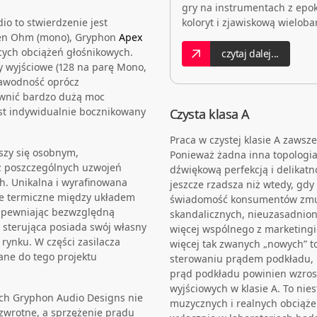
gry na instrumentach z epo
o to stwierdzenie jest
koloryt i zjawiskową wielob
den Ohm (mono), Gryphon
Apex
ych obciążeń głośnikowych.
czytaj dalej...
y wyjściowe (128 na parę Mono,
zawodność oprócz
ewnić bardzo dużą moc
est indywidualnie bocznikowany
Czysta klasa A
Praca w czystej klasie A zaw
szy się osobnym,
Ponieważ żadna inna topologi
 poszczególnych uzwojeń
dźwiękową perfekcją i delikatno
. Unikalna i wyrafinowana
jeszcze rzadsza niż wtedy, gd
e termiczne między układem
świadomość konsumentów zmus
apewniając bezwzględną
skandalicznych, nieuzasadniony
a sterująca posiada swój własny
więcej wspólnego z marketingie
ynku. W części zasilacza
więcej tak zwanych „nowych” t
ane do tego projektu
sterowaniu prądem podkładu, 
prąd podkładu powinien wzrosn
wyjściowych w klasie A. To ni
ch Gryphon Audio Designs nie
muzycznych i realnych obciąże
 zwrotne, a sprzężenie prądu