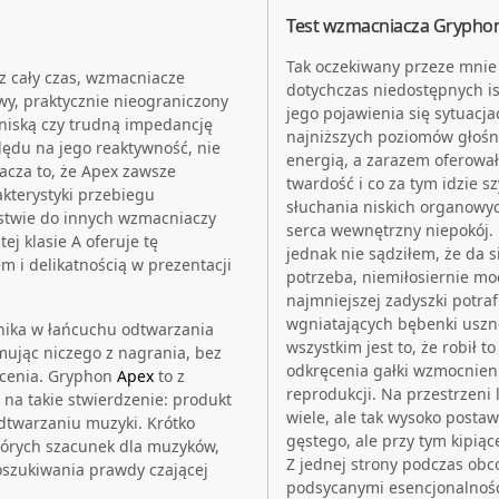
Test wzmacniacza Grypho
Tak oczekiwany przeze mnie b
 cały czas, wzmacniacze
dotychczas niedostępnych i
wy, praktycznie nieograniczony
jego pojawienia się sytuac
 niską czy trudną impedancję
najniższych poziomów głośno
lędu na jego reaktywność, nie
energią, a zarazem oferowa
acza to, że Apex zawsze
twardość i co za tym idzie 
kterystyki przebiegu
słuchania niskich organowych
ństwie do innych wzmacniaczy
serca wewnętrzny niepokój.
j klasie A oferuje tę
jednak nie sądziłem, że da 
 i delikatnością w prezentacji
potrzeba, niemiłosiernie mo
najmniejszej zadyszki potra
wgniatających bębenki uszn
onika w łańcuchu odtwarzania
wszystkim jest to, że robił 
mując niczego z nagrania, bez
odkręcenia gałki wzmocnienia
ałcenia. Gryphon
Apex
to z
reprodukcji. Na przestrzeni
 na takie stwierdzenie: produkt
wiele, ale tak wysoko postaw
odtwarzaniu muzyki. Krótko
gęstego, ale przy tym kipiąc
tórych szacunek dla muzyków,
Z jednej strony podczas ob
oszukiwania prawdy czającej
podsycanymi esencjonalnośc