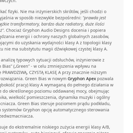
awczych.
ać fizyki. Nie ma inżynierskich skrótów, jeśli chodzi o
wyjaśnia w sposób niezwykle bezpośredni:
"prawda jest
iężkie transformatory, bardzo duże radiatory, duże ilości
ż"
. Chociaż Gryphon Audio Designs docenia i popiera
zędzania energii i ochrony naszych globalnych zasobów,
ącymi do uzyskania wydajności klasy A z topologii klasy
tu nie ma substytutu magii dźwiękowej czystej klasy A.
analizę typowych sytuacji odsłuchów, inżynierowie z
 Bias” („Green” - w celu zmniejszenia wpływu na
uje PRAWDZIWĄ, CZYSTĄ KLASĘ A przy znacznie niższym
e rozwiązania. Green Bias w nowym
Gryphon Apex
pozwala
łębokość pracy) klasy A wymaganą do pełnego działania w
e do określonego poziomu oddawanej mocy, obejmując
ośnika, wielkość pomieszczenia, dynamika muzyki i ogólny
cniacza. Green Bias steruje poziomem prądu podkładu,
om systemów Gryphon opcję automatycznego sterowania
zedwzmacniacza.
uje do ekstremalnie niskiego zużycia energii klasy A/B,