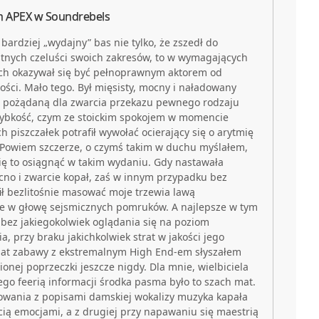
n APEX w Soundrebels
ardziej „wydajny” bas nie tylko, że zszedł do
stnych czeluści swoich zakresów, to w wymagających
jach okazywał się być pełnoprawnym aktorem od
ści. Mało tego. Był mięsisty, mocny i naładowany
ł pożądaną dla zwarcia przekazu pewnego rodzaju
szybkość, czym ze stoickim spokojem w momencie
 piszczałek potrafił wywołać ocierający się o arytmię
 Powiem szczerze, o czymś takim w duchu myślałem,
się to osiągnąć w takim wydaniu. Gdy nastawała
cno i zwarcie kopał, zaś w innym przypadku bez
fił bezlitośnie masować moje trzewia lawą
e w głowę sejsmicznych pomruków. A najlepsze w tym
to bez jakiegokolwiek oglądania się na poziom
, przy braku jakichkolwiek strat w jakości jego
 lat zabawy z ekstremalnym High End-em słyszałem
ionej poprzeczki jeszcze nigdy. Dla mnie, wielbiciela
ego feerią informacji środka pasma było to szach mat.
cowania z popisami damskiej wokalizy muzyka kapała
ią emocjami, a z drugiej przy napawaniu się maestrią