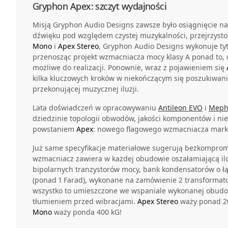
Gryphon Apex: szczyt wydajności
Misją Gryphon Audio Designs zawsze było osiągnięcie naj
dźwięku pod względem czystej muzykalności, przejrzystoś
Mono
i
Apex Stereo
, Gryphon Audio Designs wykonuje ty
przenosząc projekt wzmacniacza mocy klasy A ponad to,
możliwe do realizacji. Ponownie, wraz z pojawieniem się
kilka kluczowych kroków w niekończącym się poszukiwaniu
przekonującej muzycznej iluzji.
Lata doświadczeń w opracowywaniu
Antileon EVO
i
Meph
dziedzinie topologii obwodów, jakości komponentów i n
powstaniem
Apex
: nowego flagowego wzmacniacza mark
Już same specyfikacje materiałowe sugerują bezkompro
wzmacniacz zawiera w każdej obudowie oszałamiającą i
bipolarnych tranzystorów mocy, bank kondensatorów o łą
(ponad 1 Farad), wykonane na zamówienie 2 transformato
wszystko to umieszczone we wspaniale wykonanej obud
tłumieniem przed wibracjami.
Apex Stereo
waży ponad 2
Mono
waży ponda 400 kG!