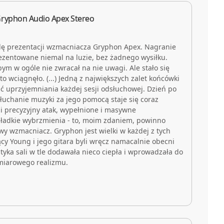
Gryphon Audio Apex Stereo
ę prezentacji wzmacniacza Gryphon Apex. Nagranie
prezentowane niemal na luzie, bez żadnego wysiłku.
ym w ogóle nie zwracał na nie uwagi. Ale stało się
to wciągnęło. (...) Jedną z największych zalet końcówki
ność uprzyjemniania każdej sesji odsłuchowej. Dzień po
słuchanie muzyki za jego pomocą staje się coraz
 i precyzyjny atak, wypełnione i masywne
gładkie wybrzmienia - to, moim zdaniem, powinno
y wzmacniacz. Gryphon jest wielki w każdej z tych
jący Young i jego gitara byli wręcz namacalnie obecni
yka sali w tle dodawała nieco ciepła i wprowadzała do
ymiarowego realizmu.