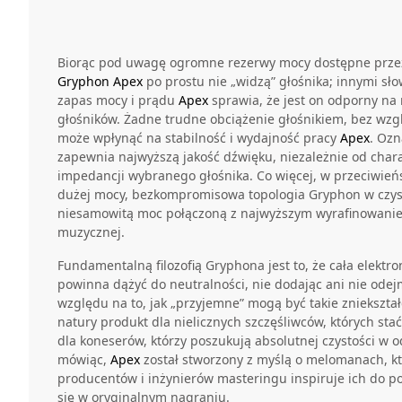
Biorąc pod uwagę ogromne rezerwy mocy dostępne przez
Gryphon Apex
po prostu nie „widzą” głośnika; innymi sło
zapas mocy i prądu
Apex
sprawia, że jest on odporny na
głośników. Żadne trudne obciążenie głośnikiem, bez wzg
może wpłynąć na stabilność i wydajność pracy
Apex
. Ozn
zapewnia najwyższą jakość dźwięku, niezależnie od chara
impedancji wybranego głośnika. Co więcej, w przeciwie
dużej mocy, bezkompromisowa topologia Gryphon w czyste
niesamowitą moc połączoną z najwyższym wyrafinowaniem
muzycznej.
Fundamentalną filozofią Gryphona jest to, że cała elektr
powinna dążyć do neutralności, nie dodając ani nie odej
względu na to, jak „przyjemne” mogą być takie zniekszt
natury produkt dla nielicznych szczęśliwców, których stać
dla koneserów, którzy poszukują absolutnej czystości w 
mówiąc,
Apex
został stworzony z myślą o melomanach, k
producentów i inżynierów masteringu inspiruje ich do p
się w oryginalnym nagraniu.