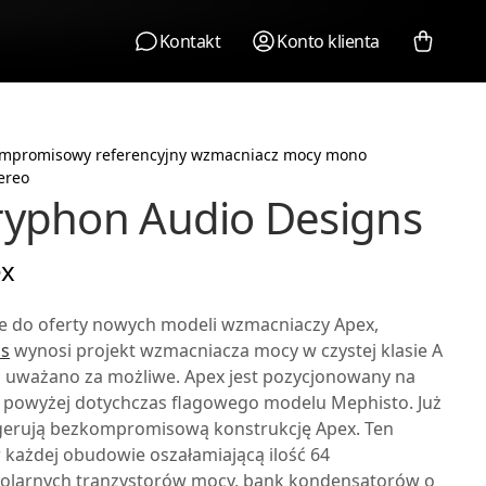
Kontakt
Konto klienta
mpromisowy referencyjny wzmacniacz mocy mono
ereo
yphon Audio Designs
x
e do oferty nowych modeli wzmacniaczy
Apex
,
ns
wynosi projekt wzmacniacza mocy w czystej klasie A
j uważano za możliwe.
Apex
jest pozycjonowany na
y powyżej dotychczas flagowego modelu
Mephisto
. Już
erują bezkompromisową konstrukcję
Apex
. Ten
każdej obudowie oszałamiającą ilość 64
larnych tranzystorów mocy, bank kondensatorów o