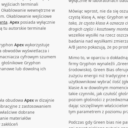
wyłącznie w laboratoriach bad
 wyjściach terminali
a. Okablowanie wewnętrzne w
Mówiąc wprost, nie da się oszuk
um. Okablowanie wejściowe
czystą klasę A, więc Gryphon 
anta
.
Apex
posiada wyłącznie
taka, że czysta klasa A oznacza c
ą tu autorskie terminale
drogich części i kosztowny monta
wszelkie wysiłki na rzecz oszc
badania nad wysiłkami zmierzaj
Gryphon
Apex
wykorzystuje
A/B jasno pokazują, że po pros
dla obwodów wyświetlacza i
wzmacniacza cyfrowym szumem
Mimo to, w oparciu o dokładną 
e głośnikowe Gryphon
firmy Gryphon wynaleźli „Green
ananowe lub dowolną ich
środowisko). Green Bias ofer
zużyciu energii niż tradycyjn
użytkownikowi wybrać ilość (g
klasie A w dowolnym momenci
takie czynniki, jak czułość gł
poziom głośności z przedwzma
iała obudowa
Apex
w dizajnie
dając szczęśliwym właściciel
ibracyjne z zastosowaniem
tym parametrem z poziomu pr
 właściwe dobrane
wanie materiałów
Podczas gdy Green bias nie pas
 zakłóceń