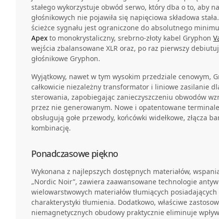
stałego wykorzystuje obwód serwo, który dba o to, aby na
głośnikowych nie pojawiła się napięciowa składowa stał
ścieżce sygnału jest ograniczone do absolutnego minim
Apex
to monokrystaliczny, srebrno-złoty kabel Gryphon
V
wejścia zbalansowane XLR oraz, po raz pierwszy debiutuj
głośnikowe Gryphon.
Wyjątkowy, nawet w tym wysokim przedziale cenowym, 
całkowicie niezależny transformator i liniowe zasilanie 
sterowania, zapobiegając zanieczyszczeniu obwodów 
przez nie generowanym. Nowe i opatentowane terminal
obsługują gołe przewody, końcówki widełkowe, złącza b
kombinację.
Ponadczasowe piękno
Wykonana z najlepszych dostępnych materiałów, wspan
„Nordic Noir”, zawiera zaawansowane technologie antyw
wielowarstwowych materiałów tłumiących posiadających
charakterystyki tłumienia. Dodatkowo, właściwe zastoso
niemagnetycznych obudowy praktycznie eliminuje wpływ