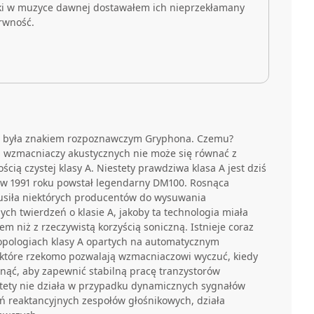
ki w muzyce dawnej dostawałem ich nieprzekłamany
arwność.
sze była znakiem rozpoznawczym Gryphona. Czemu?
a wzmacniaczy akustycznych nie może się równać z
ścią czystej klasy A. Niestety prawdziwa klasa A jest dziś
y w 1991 roku powstał legendarny DM100. Rosnąca
iła niektórych producentów do wysuwania
ch twierdzeń o klasie A, jakoby ta technologia miała
m niż z rzeczywistą korzyścią soniczną. Istnieje coraz
opologiach klasy A opartych na automatycznym
które rzekomo pozwalają wzmacniaczowi wyczuć, kiedy
ąć, aby zapewnić stabilną pracę tranzystorów
estety nie działa w przypadku dynamicznych sygnałów
ń reaktancyjnych zespołów głośnikowych, działa