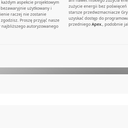
ani nawet niskiego zużycia ene
W każdym aspekcie projektowym
zużycie energii bez poświęce
ł bezawaryjnie użytkowany i
starsze przedwzmacniacze Gryp
enie raczej nie zostanie
uzyskać dostęp do programow
 zgodzisz. Proszę przyjąć nasze
przedniego
Apex
., podobnie 
y najbliższego autoryzowanego
DER