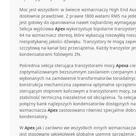
Moc jest wszystkim: w świecie wzmacniaczy High End Audi
dosłownie prawdziwe. Z prawie 1800 watami RMS na je
jest gotowy do opanowania nawet najbardziej wymagając
Sekcja wyjściowa
Apex
wykorzystuje bipolarne tranzystor
64 na wzmacniacz stereo), które wykazują niezwykłą nie
niespotykanej jakości dźwięku. Tranzystory te mogą zap
szczytową na kanał bez przeciążenia. Każdy tranzystor j
kondensatorami foliowymi ZN.
Pośrednia sekcja sterująca tranzystorami mocy
Apexa
cie
zoptymalizowanym bezszumnym zasilaniem czerpanym z
wykonanych na zamówienie transformatorów toroidalnych
konstrukcja mechaniczna zapewnia optymalne sprzężeni
sterującym stopniem końcowym a tranzystorami mocy, z
stabilność termiczną niezależnie od obciążenia. Ta sekcj
potężny bank najlepszych kondensatorów dostępnych na r
wzmacniacza
Apex
zastosowano również specjalnie dobr
kondensatory.
W
Apex
jak i zarówno we wszystkich innych wzmacniacza
jest stosowane jakiekolwiek globalne ujemne sprzężenie