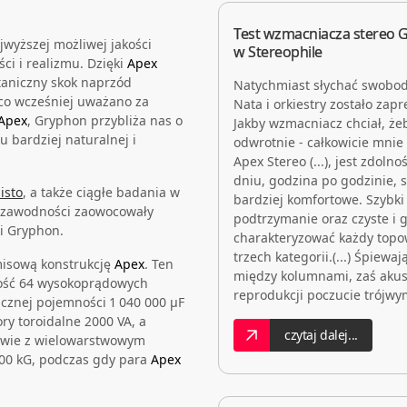
Test wzmacniacza stereo 
wyższej możliwej jakości
w Stereophile
ci i realizmu. Dzięki
Apex
taniczny skok naprzód
Natychmiast słychać swobod
 co wcześniej uważano za
Nata i orkiestry zostało za
Apex
, Gryphon przybliża nas o
Jakby wzmacniacz chciał, żeb
 bardziej naturalnej i
odwrotnie - całkowicie mnie 
Apex Stereo (...), jest zdol
dniu, godzina po godzinie, 
isto
, a także ciągłe badania w
bardziej komfortowe. Szybki
iezawodności zaowocowały
podtrzymanie oraz czyste i 
i Gryphon.
charakteryzować każdy topow
trzech kategorii.(...) Śpiewa
misową konstrukcję
Apex
. Ten
między kolumnami, zaś akust
lość 64 wysokoprądowych
reprodukcji poczucie trójw
cznej pojemności 1 040 000 μF
ry toroidalne 2000 VA, a
czytaj dalej...
owie z wielowarstwowym
00 kG, podczas gdy para
Apex