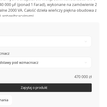
040 000 μF (ponad 1 Farad), wykonane na zamówienie 2
alne 2000 VA. Całość dzieła wieńczy piękna obudowa z
i antywibracyjnymi.
cniacz
odstawy pod wzmacniacz
470 000 zł
Zapytaj o produkt
nania