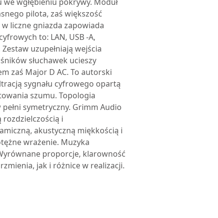
ku we wgłębieniu pokrywy. Moduł
snego pilota, zaś większość
 w liczne gniazda zapowiada
yfrowych to: LAN, USB -A,
. Zestaw uzupełniają wejścia
ośników słuchawek ucieszy
m zaś Major D AC. To autorski
ltracją sygnału cyfrowego opartą
łtowania szumu. Topologia
 w pełni symetryczny. Grimm Audio
rozdzielczością i
amiczną, akustyczną miękkością i
potężne wrażenie. Muzyka
. Wyrównane proporcje, klarowność
ienia, jak i różnice w realizacji.