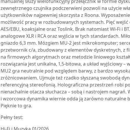
manualnej służy wielofunkcyjny przełącznik w formie dys
zewnętrznego czujnika podczerwieni pozwoli na użycie wła
użytkowników najpewniej skorzysta z Roona. Wyposażenie
możliwość pracy w rozbudowanych systemach. Pięć wejść c
AES/EBU, koaksjalne oraz Toslink. Brak natomiast Wi-Fi i BT
analogowe XLR i RCA oraz wyjścia w tych standardach. Mił
gniazdo 6,3 mm. Mózgiem MU-2 jest mikrokomputer; serce
przetwornik c/a, zbudowany z elementów dyskretnych, z fi
na firmowych algorytmach oraz metodzie liniowego kszta
rozwiązania jest unikalna, 1,5-bitowa, a układ wyjściowy –
MU2 gra neutralnie pod względem barwy, z bardzo wysoką 
zróżnicowaniem. Ujmuje też rzadko słyszaną swobodą dyn
referencyjną stereofonią. Holograficzna przestrzeń robi 
nienachalnie otacza słuchacza – sobą i nastrojem nagrań
i wzorcowa dynamika wiernie odda ją zarówno naturalne brzm
Pięknie to gra.
Pełny test:
Hi-Fi i Muzyka 01/2026