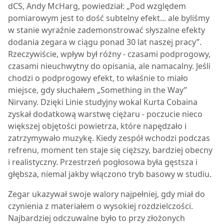
dCS, Andy McHarg, powiedział: „Pod względem
pomiarowym jest to dość subtelny efekt... ale byliśmy
w stanie wyraźnie zademonstrować słyszalne efekty
dodania zegara w ciągu ponad 30 lat naszej pracy”.
Rzeczywiście, wpływ był różny - czasami podprogowy,
czasami nieuchwytny do opisania, ale namacalny. Jeśli
chodzi o podprogowy efekt, to właśnie to miało
miejsce, gdy słuchałem „Something in the Way”
Nirvany. Dzięki Linie studyjny wokal Kurta Cobaina
zyskał dodatkową warstwę ciężaru - poczucie nieco
większej objętości powietrza, które napędzało i
zatrzymywało muzykę. Kiedy zespół wchodzi podczas
refrenu, moment ten staje się cięższy, bardziej obecny
i realistyczny. Przestrzeń pogłosowa była gęstsza i
głębsza, niemal jakby włączono tryb basowy w studiu.
Zegar ukazywał swoje walory najpełniej, gdy miał do
czynienia z materiałem o wysokiej rozdzielczości.
Najbardziej odczuwalne było to przy złożonych