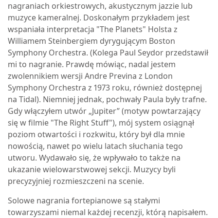
nagraniach orkiestrowych, akustycznym jazzie lub
muzyce kameralnej. Doskonałym przykładem jest
wspaniała interpretacja "The Planets" Holsta z
Williamem Steinbergiem dyrygującym Boston
Symphony Orchestra. (Kolega Paul Seydor przedstawił
mi to nagranie. Prawdę mówiąc, nadal jestem
zwolennikiem wersji Andre Previna z London
Symphony Orchestra z 1973 roku, również dostępnej
na Tidal). Niemniej jednak, pochwały Paula były trafne.
Gdy włączyłem utwór „Jupiter” (motyw powtarzający
się w filmie "The Right Stuff"), mój system osiągnął
poziom otwartości i rozkwitu, który był dla mnie
nowością, nawet po wielu latach słuchania tego
utworu. Wydawało się, że wpływało to także na
ukazanie wielowarstwowej sekcji. Muzycy byli
precyzyjniej rozmieszczeni na scenie.
Solowe nagrania fortepianowe są stałymi
towarzyszami niemal każdej recenzji, którą napisałem.