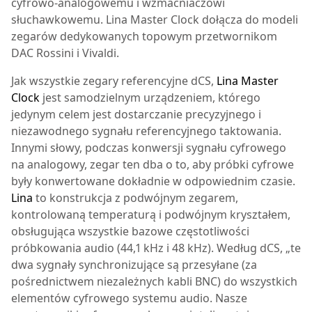
cyfrowo-analogowemu i wzmacniaczowi
słuchawkowemu. Lina Master Clock dołącza do modeli
zegarów dedykowanych topowym przetwornikom
DAC Rossini i Vivaldi.
Jak wszystkie zegary referencyjne dCS,
Lina Master
Clock
jest samodzielnym urządzeniem, którego
jedynym celem jest dostarczanie precyzyjnego i
niezawodnego sygnału referencyjnego taktowania.
Innymi słowy, podczas konwersji sygnału cyfrowego
na analogowy, zegar ten dba o to, aby próbki cyfrowe
były konwertowane dokładnie w odpowiednim czasie.
Lina
to konstrukcja z podwójnym zegarem,
kontrolowaną temperaturą i podwójnym kryształem,
obsługująca wszystkie bazowe częstotliwości
próbkowania audio (44,1 kHz i 48 kHz). Według dCS, „te
dwa sygnały synchronizujące są przesyłane (za
pośrednictwem niezależnych kabli BNC) do wszystkich
elementów cyfrowego systemu audio. Nasze