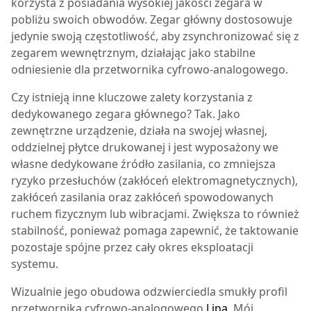
korzysta z posiadania wysokiej jakości zegara w
pobliżu swoich obwodów. Zegar główny dostosowuje
jedynie swoją częstotliwość, aby zsynchronizować się z
zegarem wewnętrznym, działając jako stabilne
odniesienie dla przetwornika cyfrowo-analogowego.
Czy istnieją inne kluczowe zalety korzystania z
dedykowanego zegara głównego? Tak. Jako
zewnętrzne urządzenie, działa na swojej własnej,
oddzielnej płytce drukowanej i jest wyposażony we
własne dedykowane źródło zasilania, co zmniejsza
ryzyko przesłuchów (zakłóceń elektromagnetycznych),
zakłóceń zasilania oraz zakłóceń spowodowanych
ruchem fizycznym lub wibracjami. Zwiększa to również
stabilność, ponieważ pomaga zapewnić, że taktowanie
pozostaje spójne przez cały okres eksploatacji
systemu.
Wizualnie jego obudowa odzwierciedla smukły profil
przetwornika cyfrowo-analogowego
Lina
. Mój