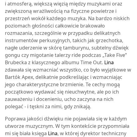
i atmosferą, większą więzią między muzykami oraz
zwiększoną wrażliwością na fizyczne powietrze i
przestrzeń wokół każdego muzyka. Na bardzo niskich
poziomach głośności całkowicie brakowało
rozmazania, szczególnie w przypadku delikatnych
instrumentów perkusyjnych, takich jak grzechotka,
nagłe uderzenie w skórę tamburynu, subtelny dźwięk
gongu czy migotanie talerzy ride podczas „Take Five”
Brubecka z klasycznego albumu Time Out.
Lina
zdawała się wzmacniać wszystko, co było wyjątkowe w
Bartók Apex, delikatnie podkreślając i wzmacniając
jego charakterystyczne brzmienie. Te cechy mogą
początkowo wydawać się nieuchwytne, ale po ich
zauważeniu i docenieniu, ucho zaczyna na nich
polegać - i tęskni za nimi, gdy znikają.
Poprawa jakości dźwięku nie pojawiała się w każdym
utworze muzycznym. W tym kontekście przypomniała
mi się biała księga
Lina
, w której dyrektor techniczny