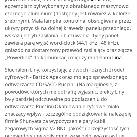
egzemplarz był wykonany z obrabianego maszynowo
czarnego aluminium (dostępny jest również w kolorze
srebrnym). Mała lampka kontrolna, obsługiwana przez
ukryty przycisk na dolnej krawędzi panelu przedniego,
wskazuje tryb zasilania lub czuwania. Tylny panel
zawiera parę wyjść word-clock (44.1 kHz i 48 kHz),
gniazdo na dostarczony przewód zasilający oraz złącze
„Powerlink” do komunikacji między modelami
Lina
.
Słuchałem Liny, korzystając z dwóch różnych źródeł
cyfrowych -
Bartók Apex
oraz mojego sprawdzonego
odtwarzacza CD/SACD Puccini. (Na marginesie, z
powodów, których nie potrafię wyjaśnić, efekty Liny
były bardziej odczuwalne po podłączeniu do
odtwarzacza Puccini).Okablowanie cyfrowe miało
znaczący wpływ - szczególne podziękowania należą się
firmie Shunyata za wypożyczenie pary kabli
zegarowych Sigma V2 BNC. Jakość i przejrzystość tych
przewodów upewniły mnie, że w pełni wykorzystuję