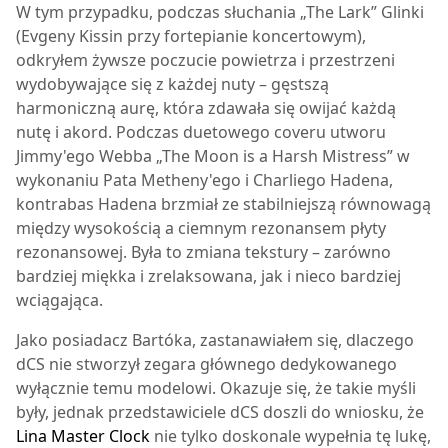
W tym przypadku, podczas słuchania „The Lark” Glinki
(Evgeny Kissin przy fortepianie koncertowym),
odkryłem żywsze poczucie powietrza i przestrzeni
wydobywające się z każdej nuty – gęstszą
harmoniczną aurę, która zdawała się owijać każdą
nutę i akord. Podczas duetowego coveru utworu
Jimmy'ego Webba „The Moon is a Harsh Mistress” w
wykonaniu Pata Metheny'ego i Charliego Hadena,
kontrabas Hadena brzmiał ze stabilniejszą równowagą
między wysokością a ciemnym rezonansem płyty
rezonansowej. Była to zmiana tekstury – zarówno
bardziej miękka i zrelaksowana, jak i nieco bardziej
wciągająca.
Jako posiadacz
Bartóka
, zastanawiałem się, dlaczego
dCS nie stworzył zegara głównego dedykowanego
wyłącznie temu modelowi. Okazuje się, że takie myśli
były, jednak przedstawiciele dCS doszli do wniosku, że
Lina Master Clock
nie tylko doskonale wypełnia tę lukę,