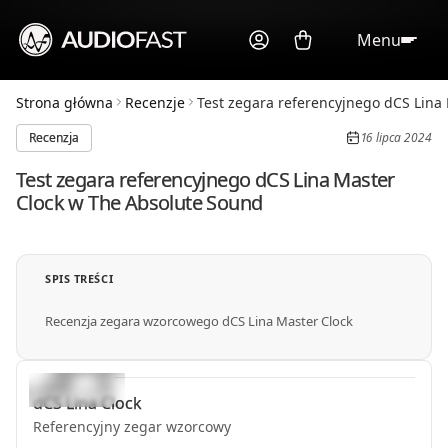
Menu
Strona główna
Recenzje
Test zegara referencyjnego dCS Lina 
Recenzja
16 lipca 2024
Test zegara referencyjnego dCS Lina Master
Clock w The Absolute Sound
SPIS TREŚCI
Recenzja zegara wzorcowego dCS Lina Master Clock
dCS
Lina Clock
Referencyjny zegar wzorcowy