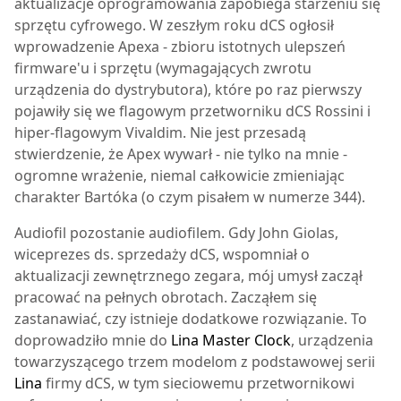
aktualizacje oprogramowania zapobiega starzeniu się
sprzętu cyfrowego. W zeszłym roku dCS ogłosił
wprowadzenie Apexa - zbioru istotnych ulepszeń
firmware'u i sprzętu (wymagających zwrotu
urządzenia do dystrybutora), które po raz pierwszy
pojawiły się we flagowym przetworniku dCS Rossini i
hiper-flagowym Vivaldim. Nie jest przesadą
stwierdzenie, że Apex wywarł - nie tylko na mnie -
ogromne wrażenie, niemal całkowicie zmieniając
charakter Bartóka (o czym pisałem w numerze 344).
Audiofil pozostanie audiofilem. Gdy John Giolas,
wiceprezes ds. sprzedaży dCS, wspomniał o
aktualizacji zewnętrznego zegara, mój umysł zaczął
pracować na pełnych obrotach. Zacząłem się
zastanawiać, czy istnieje dodatkowe rozwiązanie. To
doprowadziło mnie do
Lina Master Clock
, urządzenia
towarzyszącego trzem modelom z podstawowej serii
Lina
firmy dCS, w tym sieciowemu przetwornikowi