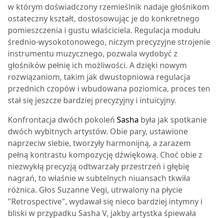
w którym doświadczony rzemieślnik nadaje głośnikom
ostateczny kształt, dostosowując je do konkretnego
pomieszczenia i gustu właściciela. Regulacja modułu
średnio-wysokotonowego, niczym precyzyjne strojenie
instrumentu muzycznego, pozwala wydobyć z
głośników pełnię ich możliwości. A dzięki nowym
rozwiązaniom, takim jak dwustopniowa regulacja
przednich czopów i wbudowana poziomica, proces ten
stał się jeszcze bardziej precyzyjny i intuicyjny.
Konfrontacja dwóch pokoleń
Sasha
była jak spotkanie
dwóch wybitnych artystów. Obie pary, ustawione
naprzeciw siebie, tworzyły harmonijną, a zarazem
pełną kontrastu kompozycję dźwiękową. Choć obie z
niezwykłą precyzją odtwarzały przestrzeń i głębię
nagrań, to właśnie w subtelnych niuansach tkwiła
różnica. Głos Suzanne Vegi, utrwalony na płycie
"Retrospective", wydawał się nieco bardziej intymny i
bliski w przypadku Sasha V, jakby artystka śpiewała