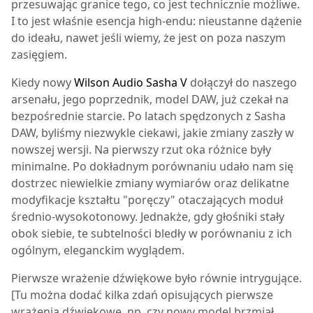
przesuwając granice tego, co jest technicznie możliwe.
I to jest właśnie esencja high-endu: nieustanne dążenie
do ideału, nawet jeśli wiemy, że jest on poza naszym
zasięgiem.
Kiedy nowy
Wilson Audio Sasha V
dołączył do naszego
arsenału, jego poprzednik, model DAW, już czekał na
bezpośrednie starcie. Po latach spędzonych z
Sasha
DAW
, byliśmy niezwykle ciekawi, jakie zmiany zaszły w
nowszej wersji. Na pierwszy rzut oka różnice były
minimalne. Po dokładnym porównaniu udało nam się
dostrzec niewielkie zmiany wymiarów oraz delikatne
modyfikacje kształtu "poręczy" otaczających moduł
średnio-wysokotonowy. Jednakże, gdy głośniki stały
obok siebie, te subtelności bledły w porównaniu z ich
ogólnym, eleganckim wyglądem.
Pierwsze wrażenie dźwiękowe było równie intrygujące.
[Tu można dodać kilka zdań opisujących pierwsze
wrażenia dźwiękowe, np. czy nowy model brzmiał