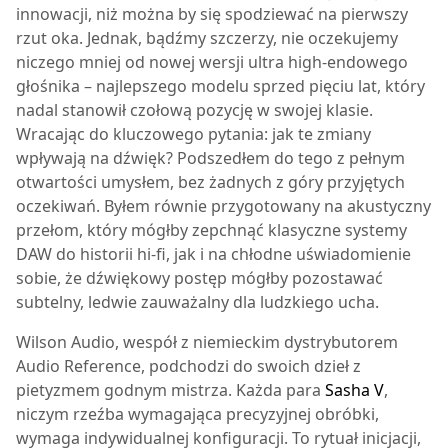
innowacji, niż można by się spodziewać na pierwszy
rzut oka. Jednak, bądźmy szczerzy, nie oczekujemy
niczego mniej od nowej wersji ultra high-endowego
głośnika – najlepszego modelu sprzed pięciu lat, który
nadal stanowił czołową pozycję w swojej klasie.
Wracając do kluczowego pytania: jak te zmiany
wpływają na dźwięk? Podszedłem do tego z pełnym
otwartości umysłem, bez żadnych z góry przyjętych
oczekiwań. Byłem równie przygotowany na akustyczny
przełom, który mógłby zepchnąć klasyczne systemy
DAW do historii hi-fi, jak i na chłodne uświadomienie
sobie, że dźwiękowy postęp mógłby pozostawać
subtelny, ledwie zauważalny dla ludzkiego ucha.
Wilson Audio, wespół z niemieckim dystrybutorem
Audio Reference, podchodzi do swoich dzieł z
pietyzmem godnym mistrza. Każda para
Sasha V
,
niczym rzeźba wymagająca precyzyjnej obróbki,
wymaga indywidualnej konfiguracji. To rytuał inicjacji,