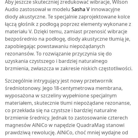
Aby jeszcze skuteczniej zredukować wibracje, Wilson
Audio zastosował w modelu
Sasha V
innowacyjne
diody akustyczne. Te specjalnie zaprojektowane kolce
łączą głośnik z podłogą poprzez elementy wykonane z
materiału V. Dzięki temu, zamiast przenosić wibracje
bezpośrednio na podłogę, diody akustyczne tłumią je,
zapobiegając powstawaniu niepożądanych
rezonansów. To rozwiązanie przyczynia się do
uzyskania czystszego i bardziej naturalnego
brzmienia, zwłaszcza w zakresie niskich częstotliwości.
Szczególnie intrygujący jest nowy przetwornik
średniotonowy. Jego 18-centymetrowa membrana,
wyposażona w szczeliny wypełnione specjalnym
materiałem, skutecznie tłumi niepożądane rezonanse,
co przekłada się na czystsze i bardziej naturalne
brzmienie średnicy. Jednak to zastosowanie czterech
magnesów AlNiCo w napędzie QuadraMag stanowi
prawdziwą rewolucję. AlNiCo, choć mniej wydajne od