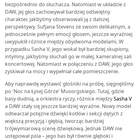
bezpośrednio do słuchacza. Natomiast w układzie z
DAW, jej głos zachowywał bardziej odświętny
charakter, jakbyśmy obserwowali ją z dalszej
perspektywy. Sufjana Stevens ze swoim delikatnym, a
jednocześnie pełnym emocji głosem, jeszcze wyraźniej
uwypuklił różnice między obydwoma modelami. W
przypadku Sasha V, jego wokal był bardziej skupiony,
intymny, jakbyśmy słuchali go w małej, kameralnej sali
koncertowej. Natomiast w połączeniu z DAW, jego głos
zyskiwał na mocy i wypełniał całe pomieszczenie.
Aby naprawdę wystawić głośniki na próbę, sięgnęliśmy
po 'Noc na Łysej Górze' Musorgskiego. Tutaj, gdzie
basy dudnią, a orkiestra ryczy, różnice między
Sasha V
a DAW stały się jeszcze bardziej wyraźne. Nowy model
odtwarzał potężne dźwięki kotłów i sekcji dętych z
większą precyzją i głębią, tworząc bardziej
trójwymiarową scenę dźwiękową. Jednak DAW nie
ustępował pola – jego bas był równie głęboki i