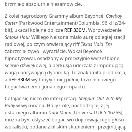
brzmiało absolutnie niesamowicie.
Z kolei nagrodzony Grammy album Beyoncé,
Cowboy
Carter
[Parkwood Entertainment/Columbia, 96 kHz/24-
bit], ukazał kolejne oblicze
REF 330M
. Wprowadzenie
Smoke Hour
Williego Nelsona miało aurę odległej stacji
radiowej, po czym otwierający riff
Texas Hold 'Em
zabrzmiał żywo i wyraziście. Wokal Beyoncé
hipnotyzował, osadzony w precyzyjnie wyrzeźbionej
scenie dźwiękowej, a perkusja uderzała z imponującą
wagą i porywającą dynamiką. To znakomita produkcja,
a R
EF 330M
wydobyły z niej pełnię brzmieniowego
bogactwa i emocjonalnego impaktu.
Cofając się nieco do interpretacji
Steppin' Out With My
Baby
w wykonaniu Holly Cole, pochodzącej z jej
ostatniego albumu
Dark Moon
[Universal UICY-16265],
można było usłyszeć bogactwo dojrzewającego głosu
wokalistki, podane z bliskim skupieniem i przejmującą,