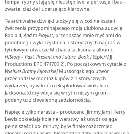
tempa, rytmy stają się nieustępliwe, a perkusja i bas –
zwarte, ciężkie i uderzająco klarowne.
Te archiwalne dźwięki ułożyły się w coś na kształt
ćwiczenia przypominającego moją ulubioną audycję
Radia 4,
Add to Playlist
, przenosząc mnie myślami do
podobnego wykorzystania historycznych nagrań w
tytułowym utworze Michaela Jacksona z albumu
HIStory – Past, Present and Future, Book I
[Epic/MJJ
Productions EPC 474709 2]. Po początkowym cytacie z
Wielkiej Bramy Kijowskiej
Mussorgskiego utwór
przechodzi w montaż klipów z historycznych
wydarzeń, by w końcu eksplodować wokalem
Jacksona, który wbija się w rytm niczym grom –
podany tu z chwalebną zadziornością.
Napięcie tylko narasta – producenci Jimmy Jam i Terry
Lewis dokładają kolejne warstwy, aż utwór osiąga
pełne sześć i pół minuty, by w finale rozbrzmieć
głosami recytującymi historyczne daty, odbijającymi się