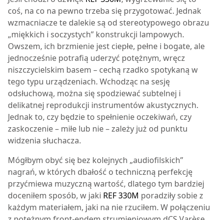
coś, na co na pewno trzeba się przygotować. Jednak
wzmacniacze te dalekie są od stereotypowego obrazu
„miękkich i soczystych” konstrukcji lampowych.
Owszem, ich brzmienie jest ciepłe, pełne i bogate, ale
jednocześnie potrafią uderzyć potężnym, wręcz
niszczycielskim basem – cechą rzadko spotykaną w
tego typu urządzeniach. Wchodząc na sesję
odsłuchową, można się spodziewać subtelnej i
delikatnej reprodukcji instrumentów akustycznych.
Jednak to, czy będzie to spełnienie oczekiwań, czy
zaskoczenie – miłe lub nie – zależy już od punktu
widzenia słuchacza.
Mógłbym obyć się bez kolejnych „audiofilskich”
nagrań, w których dbałość o techniczną perfekcję
przyćmiewa muzyczną wartość, dlatego tym bardziej
doceniłem sposób, w jaki
REF 330M
poradziły sobie z
każdym materiałem, jaki na nie rzuciłem. W połączeniu
z potężnym front-endem strumieniowym dCS Varèse