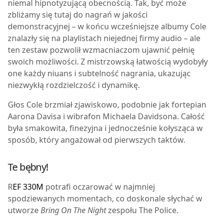
niemal hipnotyzującą obecnością. Tak, być może
zbliżamy się tutaj do nagrań w jakości
demonstracyjnej – w końcu wcześniejsze albumy Cole
znalazły się na playlistach niejednej firmy audio – ale
ten zestaw pozwolił wzmacniaczom ujawnić pełnię
swoich możliwości. Z mistrzowską łatwością wydobyły
one każdy niuans i subtelność nagrania, ukazując
niezwykłą rozdzielczość i dynamikę.
Głos Cole brzmiał zjawiskowo, podobnie jak fortepian
Aarona Davisa i wibrafon Michaela Davidsona. Całość
była smakowita, finezyjna i jednocześnie kołysząca w
sposób, który angażował od pierwszych taktów.
Te bębny!
R
EF 330M
potrafi oczarować w najmniej
spodziewanych momentach, co doskonale słychać w
utworze
Bring On The Night
zespołu The Police.