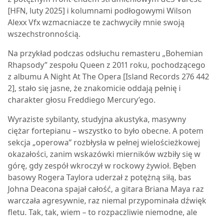
[HFN, luty 2025] i kolumnami podłogowymi Wilson
Alexx Vfx wzmacniacze te zachwyciły mnie swoją
wszechstronnością.
Na przykład podczas odsłuchu remasteru „Bohemian
Rhapsody” zespołu Queen z 2011 roku, pochodzącego
z albumu A Night At The Opera [Island Records 276 442
2], stało się jasne, że znakomicie oddają pełnię i
charakter głosu Freddiego Mercury’ego.
Wyraziste sybilanty, studyjna akustyka, masywny
ciężar fortepianu – wszystko to było obecne. A potem
sekcja „operowa” rozbłysła w pełnej wielościeżkowej
okazałości, zanim wskazówki mierników wzbiły się w
górę, gdy zespół wkroczył w rockowy żywioł. Bęben
basowy Rogera Taylora uderzał z potężną siłą, bas
Johna Deacona spajał całość, a gitara Briana Maya raz
warczała agresywnie, raz niemal przypominała dźwięk
fletu. Tak, tak, wiem – to rozpaczliwie niemodne, ale