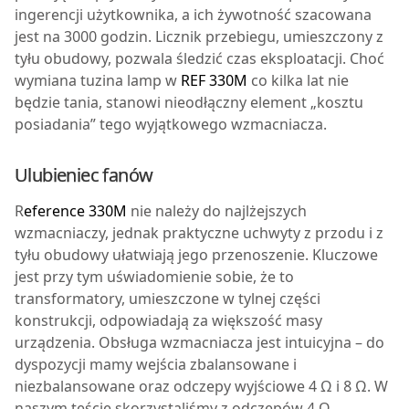
ingerencji użytkownika, a ich żywotność szacowana
jest na 3000 godzin. Licznik przebiegu, umieszczony z
tyłu obudowy, pozwala śledzić czas eksploatacji. Choć
wymiana tuzina lamp w
REF 330M
co kilka lat nie
będzie tania, stanowi nieodłączny element „kosztu
posiadania” tego wyjątkowego wzmacniacza.
Ulubieniec fanów
R
eference 330M
nie należy do najlżejszych
wzmacniaczy, jednak praktyczne uchwyty z przodu i z
tyłu obudowy ułatwiają jego przenoszenie. Kluczowe
jest przy tym uświadomienie sobie, że to
transformatory, umieszczone w tylnej części
konstrukcji, odpowiadają za większość masy
urządzenia. Obsługa wzmacniacza jest intuicyjna – do
dyspozycji mamy wejścia zbalansowane i
niezbalansowane oraz odczepy wyjściowe 4 Ω i 8 Ω. W
naszym teście skorzystaliśmy z odczepów 4 Ω,