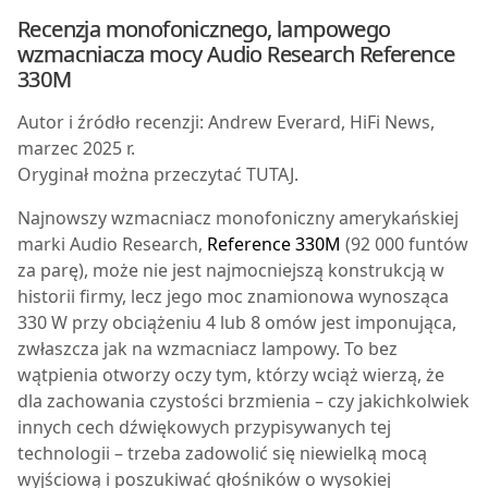
Recenzja monofonicznego, lampowego
wzmacniacza mocy Audio Research
Reference
330M
Autor i źródło recenzji: Andrew Everard, HiFi News,
marzec 2025 r.
Oryginał można przeczytać TUTAJ.
N
ajnowszy wzmacniacz monofoniczny amerykańskiej
marki Audio Research,
Reference 330M
(92 000 funtów
za parę), może nie jest najmocniejszą konstrukcją w
historii firmy, lecz jego moc znamionowa wynosząca
330 W przy obciążeniu 4 lub 8 omów jest imponująca,
zwłaszcza jak na wzmacniacz lampowy. To bez
wątpienia otworzy oczy tym, którzy wciąż wierzą, że
dla zachowania czystości brzmienia – czy jakichkolwiek
innych cech dźwiękowych przypisywanych tej
technologii – trzeba zadowolić się niewielką mocą
wyjściową i poszukiwać głośników o wysokiej