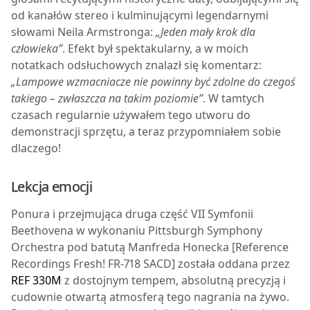
od kanałów stereo i kulminującymi legendarnymi
słowami Neila Armstronga:
„Jeden mały krok dla
człowieka”
. Efekt był spektakularny, a w moich
notatkach odsłuchowych znalazł się komentarz:
„Lampowe wzmacniacze nie powinny być zdolne do czegoś
takiego – zwłaszcza na takim poziomie”
. W tamtych
czasach regularnie używałem tego utworu do
demonstracji sprzętu, a teraz przypomniałem sobie
dlaczego!
Lekcja emocji
P
onura i przejmująca druga część VII Symfonii
Beethovena w wykonaniu Pittsburgh Symphony
Orchestra pod batutą Manfreda Honecka [Reference
Recordings Fresh! FR-718 SACD] została oddana przez
REF 330M
z dostojnym tempem, absolutną precyzją i
cudownie otwartą atmosferą tego nagrania na żywo.