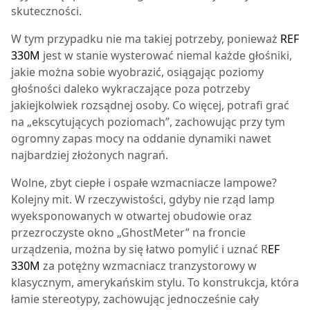
skuteczności.
W tym przypadku nie ma takiej potrzeby, ponieważ
REF
330M
jest w stanie wysterować niemal każde głośniki,
jakie można sobie wyobrazić, osiągając poziomy
głośności daleko wykraczające poza potrzeby
jakiejkolwiek rozsądnej osoby. Co więcej, potrafi grać
na „ekscytujących poziomach”, zachowując przy tym
ogromny zapas mocy na oddanie dynamiki nawet
najbardziej złożonych nagrań.
Wolne, zbyt ciepłe i ospałe wzmacniacze lampowe?
Kolejny mit. W rzeczywistości, gdyby nie rząd lamp
wyeksponowanych w otwartej obudowie oraz
przezroczyste okno „GhostMeter” na froncie
urządzenia, można by się łatwo pomylić i uznać R
EF
330M
za potężny wzmacniacz tranzystorowy w
klasycznym, amerykańskim stylu. To konstrukcja, która
łamie stereotypy, zachowując jednocześnie cały