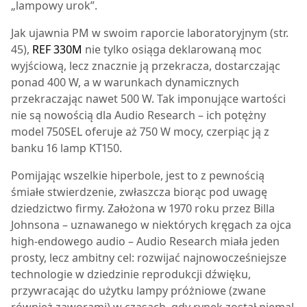
„lampowy urok”.
Jak ujawnia PM w swoim raporcie laboratoryjnym (str.
45),
REF 330M
nie tylko osiąga deklarowaną moc
wyjściową, lecz znacznie ją przekracza, dostarczając
ponad 400 W, a w warunkach dynamicznych
przekraczając nawet 500 W. Tak imponujące wartości
nie są nowością dla Audio Research – ich potężny
model 750SEL oferuje aż 750 W mocy, czerpiąc ją z
banku 16 lamp KT150.
Pomijając wszelkie hiperbole, jest to z pewnością
śmiałe stwierdzenie, zwłaszcza biorąc pod uwagę
dziedzictwo firmy. Założona w 1970 roku przez Billa
Johnsona – uznawanego w niektórych kręgach za ojca
high-endowego audio – Audio Research miała jeden
prosty, lecz ambitny cel: rozwijać najnowocześniejsze
technologie w dziedzinie reprodukcji dźwięku,
przywracając do użytku lampy próżniowe (zwane