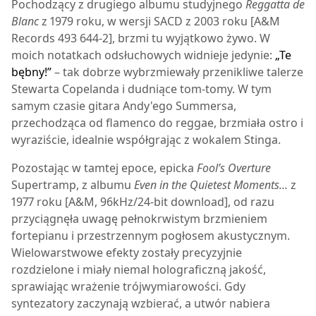
Pochodzący z drugiego albumu studyjnego
Reggatta de
Blanc
z 1979 roku, w wersji SACD z 2003 roku [A&M
Records 493 644-2], brzmi tu wyjątkowo żywo. W
moich notatkach odsłuchowych widnieje jedynie:
„Te
bębny!”
– tak dobrze wybrzmiewały przenikliwe talerze
Stewarta Copelanda i dudniące tom-tomy. W tym
samym czasie gitara Andy'ego Summersa,
przechodząca od flamenco do reggae, brzmiała ostro i
wyraziście, idealnie współgrając z wokalem Stinga.
Pozostając w tamtej epoce, epicka
Fool’s Overture
Supertramp, z albumu
Even in the Quietest Moments...
z
1977 roku [A&M, 96kHz/24-bit download], od razu
przyciągnęła uwagę pełnokrwistym brzmieniem
fortepianu i przestrzennym pogłosem akustycznym.
Wielowarstwowe efekty zostały precyzyjnie
rozdzielone i miały niemal holograficzną jakość,
sprawiając wrażenie trójwymiarowości. Gdy
syntezatory zaczynają wzbierać, a utwór nabiera