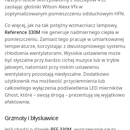
zasilając głośniki Wilson Alexx Vfx w
zoptymalizowanym pomieszczeniu odsłuchowym HFN.
Co więcej, jak na tak potężny wzmacniacz lampowy,
Reference 330M
nie generuje nadmiernego ciepła w
pomieszczeniu. Zamiast tego pracuje w umiarkowanej
temperaturze, korzystając z dwustopniowego systemu
chłodzenia wentylatorami. Wysokie ustawienie może
być słyszalne przy bardzo cichej muzyce lub w trybie
jałowym, natomiast przy niskim ustawieniu
wentylatory pozostają niesłyszalne. Dodatkowo
użytkownik ma możliwość przyciemnienia lub
całkowitego wyłączenia podświetlenia LED mierników
Ghost, które – swoją drogą – prezentują się wyjątkowo
efektownie.
Grzmoty i błyskawice
J
eśli chodzi o dźwięk
REF 330M
, wygrzewanie się to