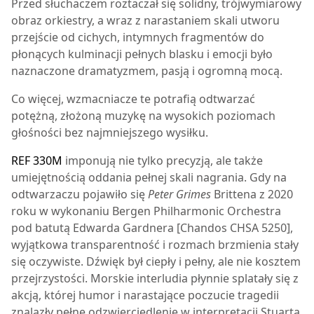
Przed słuchaczem roztaczał się solidny, trójwymiarowy
obraz orkiestry, a wraz z narastaniem skali utworu
przejście od cichych, intymnych fragmentów do
płonących kulminacji pełnych blasku i emocji było
naznaczone dramatyzmem, pasją i ogromną mocą.
Co więcej, wzmacniacze te potrafią odtwarzać
potężną, złożoną muzykę na wysokich poziomach
głośności bez najmniejszego wysiłku.
REF 330M
imponują nie tylko precyzją, ale także
umiejętnością oddania pełnej skali nagrania. Gdy na
odtwarzaczu pojawiło się
Peter Grimes
Brittena z 2020
roku w wykonaniu Bergen Philharmonic Orchestra
pod batutą Edwarda Gardnera [Chandos CHSA 5250],
wyjątkowa transparentność i rozmach brzmienia stały
się oczywiste. Dźwięk był ciepły i pełny, ale nie kosztem
przejrzystości. Morskie interludia płynnie splatały się z
akcją, której humor i narastające poczucie tragedii
znalazły pełne odzwierciedlenie w interpretacji Stuarta