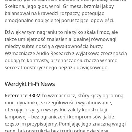
Skeltona. Jego głos, w roli Grimesa, brzmiał jakby
balansował na krawędzi rozpaczy, potęgując
emocjonalne napięcie tej poruszającej opowieści.
Dźwięk w tym nagraniu to nie tylko skala i moc, ale
także umiejętność znalezienia idealnej równowagi
między subtelnością a gwałtownością burzy.
Wzmacniacze Audio Research z wyjątkową zręcznością
oddają te kontrasty, przenosząc słuchacza w samo
serce atmosferycznego pejzażu dźwiękowego.
Werdykt Hi-Fi News
R
eference 330M
to wzmacniacz, który łączy ogromną
moc, dynamikę, szczegółowość i wyrafinowanie,
oferując przy tym wszystkie zalety konstrukcji
lampowej – bez ograniczeń i kompromisów, jakie
często im przypisujemy. Pomijając jego znaczną wagę i
cenę, ta konstrukcja bez trudu odnajdzie się w