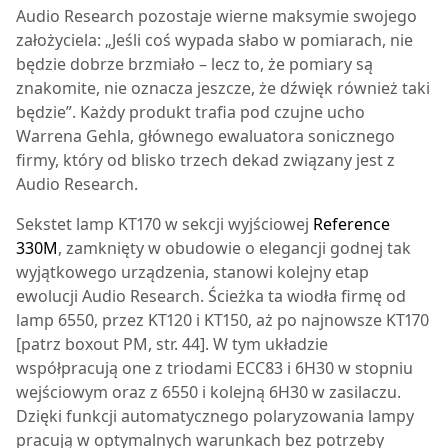
Audio Research pozostaje wierne maksymie swojego
założyciela: „Jeśli coś wypada słabo w pomiarach, nie
będzie dobrze brzmiało – lecz to, że pomiary są
znakomite, nie oznacza jeszcze, że dźwięk również taki
będzie”. Każdy produkt trafia pod czujne ucho
Warrena Gehla, głównego ewaluatora sonicznego
firmy, który od blisko trzech dekad związany jest z
Audio Research.
Sekstet lamp KT170 w sekcji wyjściowej
Reference
330M
, zamknięty w obudowie o elegancji godnej tak
wyjątkowego urządzenia, stanowi kolejny etap
ewolucji Audio Research. Ścieżka ta wiodła firmę od
lamp 6550, przez KT120 i KT150, aż po najnowsze KT170
[patrz boxout PM, str. 44]. W tym układzie
współpracują one z triodami ECC83 i 6H30 w stopniu
wejściowym oraz z 6550 i kolejną 6H30 w zasilaczu.
Dzięki funkcji automatycznego polaryzowania lampy
pracują w optymalnych warunkach bez potrzeby