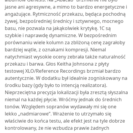
jasne ani agresywne, a mimo to bardzo energetyczne i
angażujące. Rytmiczność przekazu, będąca pochodną
żywej, bezpośredniej średnicy i sztywnego, mocnego
basu, nie pozwala na jakąkolwiek krytykę. 1C są
szybkie i naprawdę dynamiczne. W bezpośrednim
porównaniu wiele kolumn za zbliżoną cenę zagrałoby
bardziej wątle, z oznakami kompresji. Niemal
natychmiast wysokie oceny zebrała także naturalność
przekazu i barwa. Głos Keitha Johnsona z płyty
testowej XLO/Reference Recordings brzmiał bardzo
autentycznie. W dodatku był idealnie zogniskowany na
środku bazy (gdy było to intencją realizatora).
Nieprzeciętna precyzja lokalizacji była zresztą słyszalna
niemal na każdej płycie. Wróćmy jednak do średnich
tonów. Względem sopranów wydawały mi się one
lekko „nadmiarowe”. Wrażenie to utrzymało się
właściwie do końca testu, ale efekt jest na tyle dobrze
kontrolowany, że nie wzbudza prawie żadnych