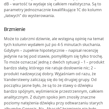
dB – wartość ta wydaje się całkiem realistyczna. Są to
parametry jednoznacznie kwalifikujące 1C do kolumn
„łatwych” do wysterowania.
Brzmienie
Może to zabrzmi dziwnie, ale wstępną opinię na temat
tych kolumn wydałem już po 4-5 minutach słuchania.
Gdybym – zupełnie hipotetycznie – napisał recenzję
jedynie na tej pod stawie, pomyliłbym się tylko trochę.
To może oznaczać jedną z dwóch sytuacji – 1 – produkt
bardzo słaby, którego nie ratuje dosłownie nic; 2 –
produkt nadzwyczaj dobry. Wyjaśniam od razu, że
Vandersteeny zaliczają się do tej drugiej grupy. Od
początku jasne było, że są to ze stawy o dźwięku
bardzo spójnym, wyśmienicie przestrzennym, całkiem
analitycznym. Z dużym spoko jem znosiły znaczne
poziomy natężenia dźwięku przy odtwarzaniu starych
albumów Genesis. Na „Abacab” brzmienie nie było