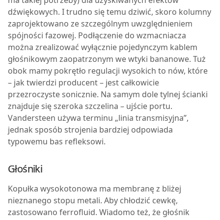
ma takiej potrzeby) dla uzyskiwanych efektów
dźwiękowych. I trudno się temu dziwić, skoro kolumny
zaprojektowano ze szczególnym uwzględnieniem
spójności fazowej. Podłączenie do wzmacniacza
można zrealizować wyłącznie pojedynczym kablem
głośnikowym zaopatrzonym we wtyki bananowe. Tuż
obok mamy pokrętło regulacji wysokich to nów, które
– jak twierdzi producent – jest całkowicie
przezroczyste sonicznie. Na samym dole tylnej ścianki
znajduje się szeroka szczelina – ujście portu.
Vandersteen używa terminu „linia transmisyjna”,
jednak sposób strojenia bardziej odpowiada
typowemu bas refleksowi.
Głośniki
Kopułka wysokotonowa ma membranę z bliżej
nieznanego stopu metali. Aby chłodzić cewkę,
zastosowano ferrofluid. Wiadomo też, że głośnik