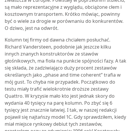
zwłaszcza w Europie. Powstały w poprzednim stuleciu,
są mało reprezentacyjne z wyglądu, obciążone cłem i
kosztownym transportem. Krótko mówiąc, powinny
być o wiele za drogie w porównaniu do konkurentów.
O dziwo, jest na odwrót.
Kolumn tej firmy od dawna chciałem posłuchać.
Richard Vandersteen, podobnie jak jeszcze kilku
innych znanych konstruktorów ze stawów
głośnikowych, ma fioła na punkcie spójności fazy. A tak
się składa, że zadziwiająco duży procent zestawów
określanych jako „phase and time coherent” trafia w
mój gust. To chyba nie przypadek. Początkowo do
testu miały trafić wielokrotnie droższe zestawy
Quattro. W kryzysie mało kto jest jednak skory do
wydania 40 tysięcy na parę kolumn. Po zbyć się 6
tysięcy jest znacznie łatwiej. I tak, w naszej redakcji
pojawił się najtańszy model 1C. Gdy sprawdziłem, kiedy
miał miejsce rynkowy debiut tych zestawów,