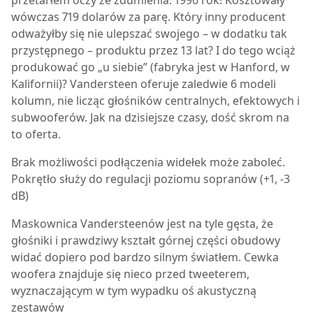
przetarłem oczy ze zdumienia: 1996 rok! Kosztowały
wówczas 719 dolarów za parę. Który inny producent
odważyłby się nie ulepszać swojego – w dodatku tak
przystępnego – produktu przez 13 lat? I do tego wciąż
produkować go „u siebie” (fabryka jest w Hanford, w
Kalifornii)? Vandersteen oferuje zaledwie 6 modeli
kolumn, nie licząc głośników centralnych, efektowych i
subwooferów. Jak na dzisiejsze czasy, dość skrom na
to oferta.
Brak możliwości podłączenia widełek może zaboleć.
Pokrętło służy do regulacji poziomu sopranów (+1, -3
dB)
Maskownica Vandersteenów jest na tyle gęsta, że
głośniki i prawdziwy kształt górnej części obudowy
widać dopiero pod bardzo silnym światłem. Cewka
woofera znajduje się nieco przed tweeterem,
wyznaczającym w tym wypadku oś akustyczną
zestawów