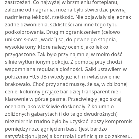
zastrzeżeń. Co najwyżej w brzmieniu fortepianu,
zależnie od nagrania, można było stwierdzić pewną
nadmierną lekkość, rześkość. Nie pojawiały się jednak
żadne dzwonienia, szklistości ani inne tego typu
podkolorowania. Drugim ograniczeniem (celowo
unikam słowa „wada”) są, do pewne go stopnia,
wysokie tony, które należy ocenić jako lekko
przygaszone. Tak było przy najmniej w moim dość
silnie wytłumionym pokoju. Z pomocą przy chodzi
wspomniana regulacja głośności. Gałki ustawiłem w
położeniu +0,5 dB i wtedy już ich mi właściwie nie
brakowało. Choć przy znać muszę, że są, w zbliżonej
cenie, kolumny grające bar dziej transparent nie i
klarownie w górze pasma. Przeciwległy jego skraj
oceniam jako właściwie doskonały. Z kolumn o
zbliżonych gabarytach (i do te go dwudrożnych)
niezmiernie trudno było by uzyskać lepszy kompromis
pomiędzy rozciągnięciem basu (jest bardzo
satysfakcjonujące) a kontrolą i definicją te go zakresu.