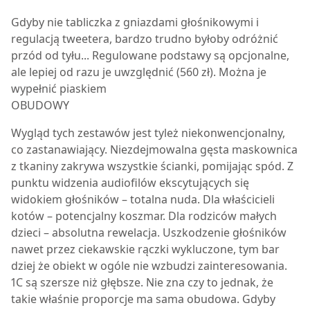
Gdyby nie tabliczka z gniazdami głośnikowymi i
regulacją tweetera, bardzo trudno byłoby odróżnić
przód od tyłu... Regulowane podstawy są opcjonalne,
ale lepiej od razu je uwzględnić (560 zł). Można je
wypełnić piaskiem
OBUDOWY
Wygląd tych zestawów jest tyleż niekonwencjonalny,
co zastanawiający. Niezdejmowalna gęsta maskownica
z tkaniny zakrywa wszystkie ścianki, pomijając spód. Z
punktu widzenia audiofilów ekscytujących się
widokiem głośników – totalna nuda. Dla właścicieli
kotów – potencjalny koszmar. Dla rodziców małych
dzieci – absolutna rewelacja. Uszkodzenie głośników
nawet przez ciekawskie rączki wykluczone, tym bar
dziej że obiekt w ogóle nie wzbudzi zainteresowania.
1C są szersze niż głębsze. Nie zna czy to jednak, że
takie właśnie proporcje ma sama obudowa. Gdyby