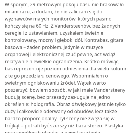
W sporym, 29-metrowym pokoju basu nie brakowało
mi ani razu, a dodam, że nie zaliczam się do
wyznawców małych monitorów, których pasmo
kończy się na 60 Hz. Z Vandersteenów, bez żadnych
ceregieli z ustawianiem, uzyskałem świetnie
kontrolowany, mocny i głęboki dół. Kontrabas, gitara
basowa – żaden problem. Jedynie w muzyce
organowej i elektronicznej czuć pewne, acz wciąż
relatywnie niewielkie ograniczenia. Krótko mówiąc,
bas reprezentuje poziom odniesienia dla wielu kolumn
z te go przedziału cenowego. Wspomniałem o
świetnym ogniskowaniu źródeł. Wątek warto
poszerzyć, bowiem sposób, w jaki małe Vandersteeny
budują scenę, bez przesady zasługuje na jedno
określenie: holografia. Obraz dźwiękowy jest nie tylko
duży i całkowicie oderwany od obudów, lecz także
bardzo proporcjonalny. Tył sceny nie zwęża się w
trójkąt – potrafi być szerszy niż baza stereo. Plastyka
poszczególnych planów, a nawet wrażenie