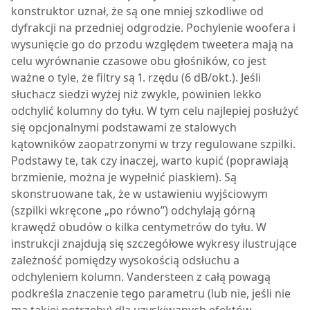
konstruktor uznał, że są one mniej szkodliwe od
dyfrakcji na przedniej odgrodzie. Pochylenie woofera i
wysunięcie go do przodu względem tweetera mają na
celu wyrównanie czasowe obu głośników, co jest
ważne o tyle, że filtry są 1. rzędu (6 dB/okt.). Jeśli
słuchacz siedzi wyżej niż zwykle, powinien lekko
odchylić kolumny do tyłu. W tym celu najlepiej posłużyć
się opcjonalnymi podstawami ze stalowych
kątowników zaopatrzonymi w trzy regulowane szpilki.
Podstawy te, tak czy inaczej, warto kupić (poprawiają
brzmienie, można je wypełnić piaskiem). Są
skonstruowane tak, że w ustawieniu wyjściowym
(szpilki wkręcone „po równo”) odchylają górną
krawędź obudów o kilka centymetrów do tyłu. W
instrukcji znajdują się szczegółowe wykresy ilustrujące
zależność pomiędzy wysokością odsłuchu a
odchyleniem kolumn. Vandersteen z całą powagą
podkreśla znaczenie tego parametru (lub nie, jeśli nie