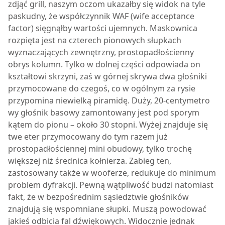
zdjąć grill, naszym oczom ukazałby się widok na tyle
paskudny, że współczynnik WAF (wife acceptance
factor) sięgnąłby wartości ujemnych. Maskownica
rozpięta jest na czterech pionowych słupkach
wyznaczających zewnętrzny, prostopadłościenny
obrys kolumn. Tylko w dolnej części odpowiada on
kształtowi skrzyni, zaś w górnej skrywa dwa głośniki
przymocowane do czegoś, co w ogólnym za rysie
przypomina niewielką piramidę. Duży, 20-centymetro
wy głośnik basowy zamontowany jest pod sporym
kątem do pionu – około 30 stopni. Wyżej znajduje się
twe eter przymocowany do tym razem już
prostopadłościennej mini obudowy, tylko trochę
większej niż średnica kołnierza. Zabieg ten,
zastosowany także w wooferze, redukuje do minimum
problem dyfrakcji. Pewną wątpliwość budzi natomiast
fakt, że w bezpośrednim sąsiedztwie głośników
znajdują się wspomniane słupki. Muszą powodować
jakieś odbicia fal dźwiękowych. Widocznie jednak