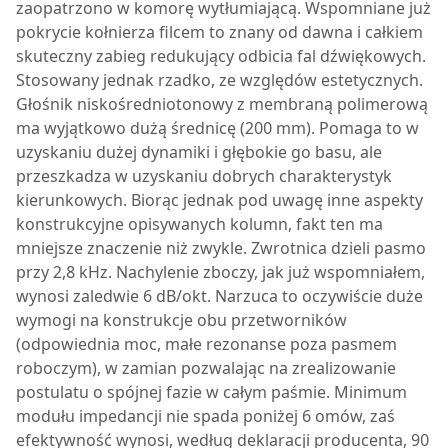
zaopatrzono w komorę wytłumiającą. Wspomniane już
pokrycie kołnierza filcem to znany od dawna i całkiem
skuteczny zabieg redukujący odbicia fal dźwiękowych.
Stosowany jednak rzadko, ze względów estetycznych.
Głośnik niskośredniotonowy z membraną polimerową
ma wyjątkowo dużą średnicę (200 mm). Pomaga to w
uzyskaniu dużej dynamiki i głębokie go basu, ale
przeszkadza w uzyskaniu dobrych charakterystyk
kierunkowych. Biorąc jednak pod uwagę inne aspekty
konstrukcyjne opisywanych kolumn, fakt ten ma
mniejsze znaczenie niż zwykle. Zwrotnica dzieli pasmo
przy 2,8 kHz. Nachylenie zboczy, jak już wspomniałem,
wynosi zaledwie 6 dB/okt. Narzuca to oczywiście duże
wymogi na konstrukcje obu przetworników
(odpowiednia moc, małe rezonanse poza pasmem
roboczym), w zamian pozwalając na zrealizowanie
postulatu o spójnej fazie w całym paśmie. Minimum
modułu impedancji nie spada poniżej 6 omów, zaś
efektywność wynosi, według deklaracji producenta, 90