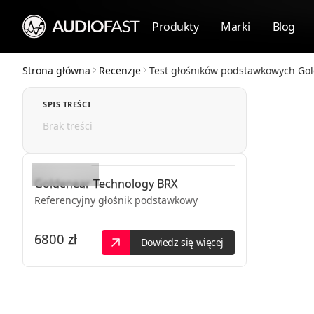
Produkty
Marki
Blog
Strona główna
Recenzje
Test głośników podstawkowych Gol
SPIS TREŚCI
Brak treści
Goldenear Technology
BRX
Referencyjny głośnik podstawkowy
6800 zł
Dowiedz się więcej