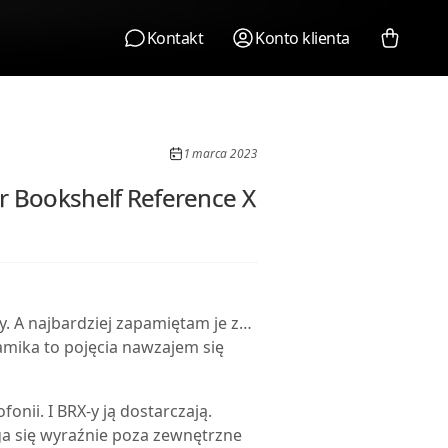
Kontakt
Konto klienta
1 marca 2023
 Bookshelf Reference X
. A najbardziej zapamiętam je z…
amika to pojęcia nawzajem się
nii. I BRX-y ją dostarczają.
ga się wyraźnie poza zewnętrzne