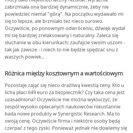
zabrzmiała ona bardziej dynamicznie, żeby nie
powiedzieć niemal "górą". Na początku wydawało mi
się to lepsze, ale brzmiało też nieco surowo.
Oczywiście, po ponownym odwróceniu, dźwięk wydał
mi się bardziej zrelaksowany i naturalny. Zaleca się
słuchanie w obu kierunkach; zaufajcie swoim uszom -
tak jak zawsze - i niech to nie będzie spędzać snu z
waszych powiek...
Różnica między kosztownym a wartościowym
P
ozostaje zająć się nieco drażliwą kwestią ceny. Kto u
licha płaci 649 euro za bezpiecznik? Czy taka cena jest
uzasadniona? Oczywiście nie można wykluczyć, że
zespół wysoko opłacanych naukowców nieustannie
bada nowe produkty w Synergistic Research. Ma to
swoją cenę. Oczywiście firma i niektóre osoby będą
czerpać z tego zyski. Ponieważ jednak nie dowiemy się