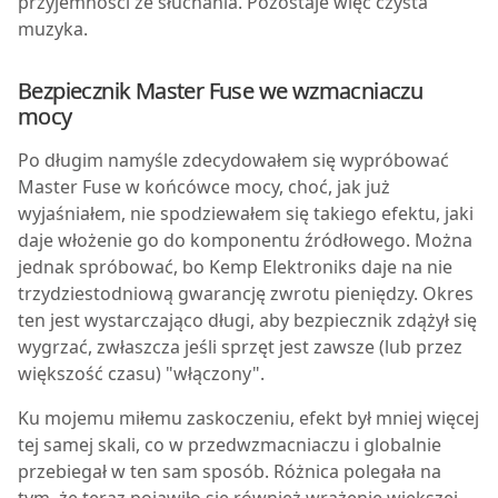
przyjemności ze słuchania. Pozostaje więc czysta
muzyka.
Bezpiecznik Master Fuse we wzmacniaczu
mocy
P
o długim namyśle zdecydowałem się wypróbować
Master Fuse w końcówce mocy, choć, jak już
wyjaśniałem, nie spodziewałem się takiego efektu, jaki
daje włożenie go do komponentu źródłowego. Można
jednak spróbować, bo Kemp Elektroniks daje na nie
trzydziestodniową gwarancję zwrotu pieniędzy. Okres
ten jest wystarczająco długi, aby bezpiecznik zdążył się
wygrzać, zwłaszcza jeśli sprzęt jest zawsze (lub przez
większość czasu) "włączony".
Ku mojemu miłemu zaskoczeniu, efekt był mniej więcej
tej samej skali, co w przedwzmacniaczu i globalnie
przebiegał w ten sam sposób. Różnica polegała na
tym, że teraz pojawiło się również wrażenie większej