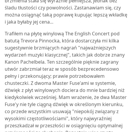
brzmienia stała się wyraźnie pełniejsza, jednak bez
śladu tłustości czy powolności. Zastanawiam się, czy
można osiągnąć taką poprawę kupując lepszą wkładkę
i jaka byłaby jej cena...
Trafiłem na płytę winylową The English Concert pod
batutą Trevora Pinnocka, która dostarczyła mi kilka
sugestywnie brzmiących nagrań "najważniejszych
wydarzeń muzyki klasycznej", takich jak dobrze znany
Kanon Pachelbela. Ten szczególnie pięknie zagrany
utwór zabrzmiał teraz w sposób bezprecedensowo
pełny i przekonujący; prawie potrzebowałem
chusteczki. Z dwoma Master Fuse'ami w systemie,
dźwięk z płyt winylowych dociera do mnie bardziej niż
kiedykolwiek wcześniej. Mam wrażenie, że dwa Master
Fuse'y nie tyle ciągną dźwięk w określonym kierunku,
co przede wszystkim usuwają "niepokój związany z
wysokimi częstotliwościami", który najwyraźniej
przeszkadzał w przeszłości w osiągnięciu optymalnej