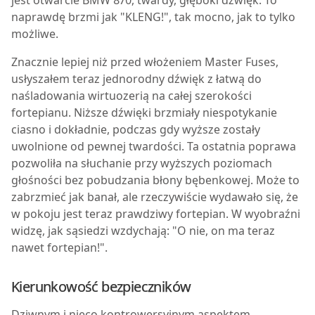
naprawdę brzmi jak "KLENG!", tak mocno, jak to tylko
możliwe.
Znacznie lepiej niż przed włożeniem Master Fuses,
usłyszałem teraz jednorodny dźwięk z łatwą do
naśladowania wirtuozerią na całej szerokości
fortepianu. Niższe dźwięki brzmiały niespotykanie
ciasno i dokładnie, podczas gdy wyższe zostały
uwolnione od pewnej twardości. Ta ostatnia poprawa
pozwoliła na słuchanie przy wyższych poziomach
głośności bez pobudzania błony bębenkowej. Może to
zabrzmieć jak banał, ale rzeczywiście wydawało się, że
w pokoju jest teraz prawdziwy fortepian. W wyobraźni
widzę, jak sąsiedzi wzdychają: "O nie, on ma teraz
nawet fortepian!".
Kierunkowość bezpieczników
D
ziwnym i nieco kontrowersyjnym aspektem