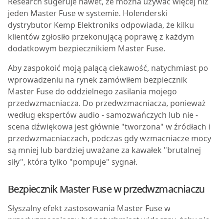
Research sugeruje nawet, że można używać więcej niż
jeden Master Fuse w systemie. Holenderski
dystrybutor Kemp Elektroniks odpowiada, że kilku
klientów zgłosiło przekonującą poprawę z każdym
dodatkowym bezpiecznikiem Master Fuse.
Aby zaspokoić moją palącą ciekawość, natychmiast po
wprowadzeniu na rynek zamówiłem bezpiecznik
Master Fuse do oddzielnego zasilania mojego
przedwzmacniacza. Do przedwzmacniacza, ponieważ
według ekspertów audio - samozwańczych lub nie -
scena dźwiękowa jest głównie "tworzona" w źródłach i
przedwzmacniaczach, podczas gdy wzmacniacze mocy
są mniej lub bardziej uważane za kawałek "brutalnej
siły", która tylko "pompuje" sygnał.
Bezpiecznik Master Fuse w przedwzmacniaczu
S
łyszalny efekt zastosowania Master Fuse w