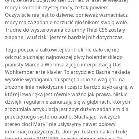
mocy i kontroli: czystej mocy, że tak powiem.
Oczywiście nie jest to dziwne, ponieważ wzmacniacz
mocy ma za zadanie narzucić głośnikom swoją wolę.
Trudne do wysterowania kolumny Thiel CS6 zostały
złapane "w uścisk" jeszcze bardziej niż dotychczas.
Tego poczucia całkowitej kontroli nie dało się nie
odczuć słuchając najnowszej płyty holenderskiego
pianisty Marcela Wormsa z jego interpretacją Das
Wohltemperierte Klavier. To arcydzieło Bacha nakłada
wysokie wymagania na sprzęt audio ze względu na
złożone linie melodyczne i często bardzo szybką grę, w
której lewa ręka jest równie ważna jak prawa. Niskie
dźwięki regularnie zanurzają się w głębinach, których
zrozumiała artykulacja jest zbyt dużym zadaniem dla
przeciętnego systemu audio. Słuchając "wieżyczki
stereo cioci Mary" nie usłyszymy nawet połowy
informacji muzycznych. Dobrym testem na kontrolę
jest otwarcie BMW 870, twardy, głęboki dźwięk. To