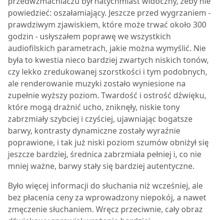
przedwzmacniaczu był natychmiast widoczny, żeby nie
powiedzieć: oszałamiający. Jeszcze przed wygrzaniem -
prawdziwym zjawiskiem, które może trwać około 300
godzin - usłyszałem poprawę we wszystkich
audiofilskich parametrach, jakie można wymyślić. Nie
była to kwestia nieco bardziej zwartych niskich tonów,
czy lekko zredukowanej szorstkości i tym podobnych,
ale renderowanie muzyki zostało wyniesione na
zupełnie wyższy poziom. Twardość i ostrość dźwięku,
które mogą drażnić ucho, zniknęły, niskie tony
zabrzmiały szybciej i czyściej, ujawniając bogatsze
barwy, kontrasty dynamiczne zostały wyraźnie
poprawione, i tak już niski poziom szumów obniżył się
jeszcze bardziej, średnica zabrzmiała pełniej i, co nie
mniej ważne, barwy stały się bardziej autentyczne.
Było więcej informacji do słuchania niż wcześniej, ale
bez płacenia ceny za wprowadzony niepokój, a nawet
zmęczenie słuchaniem. Wręcz przeciwnie, cały obraz