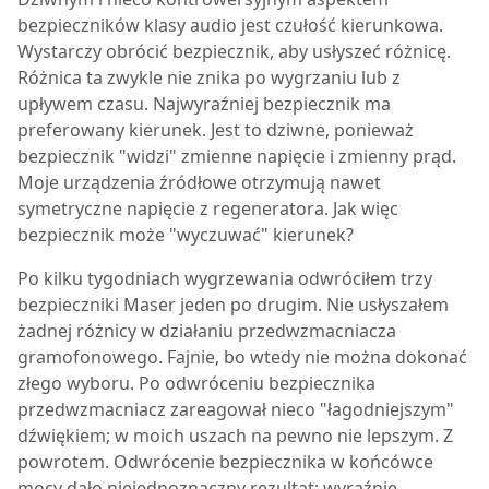
bezpieczników klasy audio jest czułość kierunkowa.
Wystarczy obrócić bezpiecznik, aby usłyszeć różnicę.
Różnica ta zwykle nie znika po wygrzaniu lub z
upływem czasu. Najwyraźniej bezpiecznik ma
preferowany kierunek. Jest to dziwne, ponieważ
bezpiecznik "widzi" zmienne napięcie i zmienny prąd.
Moje urządzenia źródłowe otrzymują nawet
symetryczne napięcie z regeneratora. Jak więc
bezpiecznik może "wyczuwać" kierunek?
Po kilku tygodniach wygrzewania odwróciłem trzy
bezpieczniki Maser jeden po drugim. Nie usłyszałem
żadnej różnicy w działaniu przedwzmacniacza
gramofonowego. Fajnie, bo wtedy nie można dokonać
złego wyboru. Po odwróceniu bezpiecznika
przedwzmacniacz zareagował nieco "łagodniejszym"
dźwiękiem; w moich uszach na pewno nie lepszym. Z
powrotem. Odwrócenie bezpiecznika w końcówce
mocy dało niejednoznaczny rezultat: wyraźnie