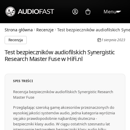
Menu
Strona główna
Recenzje
Test bezpieczników audiofilskich Syner
Recenzja
1 sierpnia 2023
Test bezpieczników audiofilskich Synergistic
Research Master Fuse w HiFi.nl
SPIS TREŚCI
Recenzja bezpieczników audiofilskich Synergistic Research
Master Fuse
Przeglądając szeroką gamę akcesoriów przeznaczonych do
wysokiej jakości systemów audio, jedna kategoria wyróżnia
się jako prawdopodobnie najbardziej skuteczna -
bezpieczniki klasy audio. W ciągu ostatnich szesnastu lat
intensywnie testowałem bezpieczniki klasy audio kilku