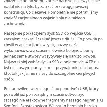
zbliżyć się do poziomu Varèse bardziej niż zwykle, ale
nadal nie na tyle, by zatrzeć przewagę nowszej
konstrukcji. Co ciekawe, kompletnie nie potrafiliśmy
znaleźć racjonalnego wyjaśnienia dla takiego
zachowania.
Następnie podłączyłem dysk SSD do wejścia USB i…
zacząłem czekać. I czekać jeszcze dłużej. Co prawda po
chwili w aplikacji pojawiły się nazwy części
wykonawców, a z czasem również kolejne albumy,
jednak same utwory wczytywały się bardzo powoli.
Najwyraźniej wybór dysku SSD o pojemności 4 TB nie
był najlepszym pomysłem — przynajmniej dla kogoś,
kto, tak jak ja, nie należy do szczególnie cierpliwych
osób.
Postanowiłem więc sięgnąć po pendrive’a USB, który
pozwolił już po rozsądnym czasie odtworzyć
szczególnie efektowne fragmenty naszego nagrania XI
Symfonii Szostakowicza. Wszystko brzmiało bardzo