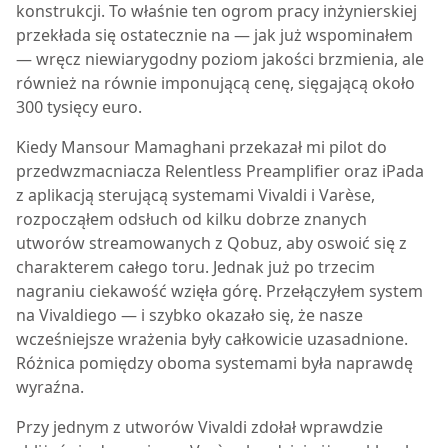
konstrukcji. To właśnie ten ogrom pracy inżynierskiej
przekłada się ostatecznie na — jak już wspominałem
— wręcz niewiarygodny poziom jakości brzmienia, ale
również na równie imponującą cenę, sięgającą około
300 tysięcy euro.
Kiedy Mansour Mamaghani przekazał mi pilot do
przedwzmacniacza Relentless Preamplifier oraz iPada
z aplikacją sterującą systemami Vivaldi i Varèse,
rozpocząłem odsłuch od kilku dobrze znanych
utworów streamowanych z Qobuz, aby oswoić się z
charakterem całego toru. Jednak już po trzecim
nagraniu ciekawość wzięła górę. Przełączyłem system
na Vivaldiego — i szybko okazało się, że nasze
wcześniejsze wrażenia były całkowicie uzasadnione.
Różnica pomiędzy oboma systemami była naprawdę
wyraźna.
Przy jednym z utworów Vivaldi zdołał wprawdzie