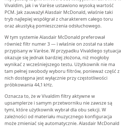
Vivaldim, jak i w Varèse ustawiono wysoką wartość
PCM. Jak zauważył Alasdair McDonald, właśnie taki
tryb najlepiej współgrał z charakterem całego toru
oraz akustyką pomieszczenia odsłuchowego.
W tym systemie Alasdair McDonald preferował
również filtr numer 3 — i właśnie on został na stałe
przypisany w Varèse. W przypadku Vivaldiego sytuacja
okazuje się jednak bardziej złożona, niż mogłoby
wynikać z wcześniejszego testu. Użytkownik nie ma
tam pełnej swobody wyboru filtrów, ponieważ część z
nich dostępna jest wyłącznie przy częstotliwości
próbkowania 44,1 kHz.
Oznacza to, że w Vivaldim filtry aktywne w
upsamplerze i samym przetworniku nie zawsze są
tymi, które użytkownik wybrał dla obu sekcji. W
zależności od materiału muzycznego konfiguracja
może zmieniać się automatycznie. Alasdair McDonald