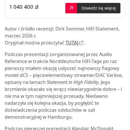
1 040 400 zł
Dowiedz się więcej
Autor i źródło recenzji: Dirk Sommer, HiFi Statement,
marzec 2026 r.
Oryginał można przeczytać
TUTAJ
.
Podczas prezentacji zorganizowanej przez Audio
Reference w trakcie Norddeutsche HiFi-Tage po raz
pierwszy miałem okazję usłyszeć najnowszy flagowy
model dCS – pięcioelementowy streamer/DAC Varèse,
opisany na łamach
Statement in High Fidelity
. Jego
brzmienie okazało się wręcz niewiarygodnie dobre – i
nie ma w tym najmniejszej przesady. Niedawno
nadarzyła się kolejna okazja, by pogłębić te
doświadczenia podczas odsłuchów w sali
demonstracyjnej w Hamburgu.
Podczas pierwszej prezentacji Alasdair McDonald,