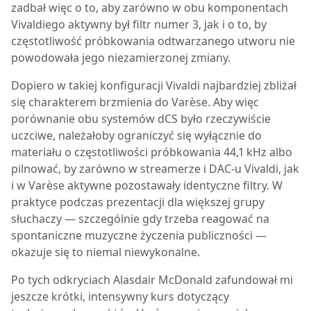
zadbał więc o to, aby zarówno w obu komponentach
Vivaldiego aktywny był filtr numer 3, jak i o to, by
częstotliwość próbkowania odtwarzanego utworu nie
powodowała jego niezamierzonej zmiany.
Dopiero w takiej konfiguracji Vivaldi najbardziej zbliżał
się charakterem brzmienia do Varèse. Aby więc
porównanie obu systemów dCS było rzeczywiście
uczciwe, należałoby ograniczyć się wyłącznie do
materiału o częstotliwości próbkowania 44,1 kHz albo
pilnować, by zarówno w streamerze i DAC-u Vivaldi, jak
i w Varèse aktywne pozostawały identyczne filtry. W
praktyce podczas prezentacji dla większej grupy
słuchaczy — szczególnie gdy trzeba reagować na
spontaniczne muzyczne życzenia publiczności —
okazuje się to niemal niewykonalne.
Po tych odkryciach Alasdair McDonald zafundował mi
jeszcze krótki, intensywny kurs dotyczący