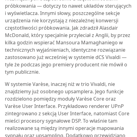
próbkowania — dotyczy to nawet układów sterujących
i wyświetlacza. Innymi słowy, poszczególne sekcje
urządzenia nie korzystają z niezależnej konwersji
częstotliwości próbkowania. Jak zdradził Alasdair
McDonald, który specjalnie przyleciał z Anglii, by przez
kilka godzin wspierać Mansoura Mamaghaniego w
technicznych wyjaśnieniach, identyczne rozwiązanie
zastosowano już wcześniej w systemie dCS Vivaldi —
tyle że podczas jego premiery producent nie mówił o
tym publicznie.
W systemie Varèse, inaczej niż w trio Vivaldi, nie
znajdziemy już osobnego upsamplera. Jego funkcje
rozdzielono pomiędzy moduły Varèse Core oraz
Varèse User Interface. Przykładowo renderer UPnP
zintegrowano z sekcją User Interface, natomiast Core
mieści procesory sygnałowe DSP. To właśnie tam
realizowane są między innymi operacje mapowania
sygnału oraz upsampling. Dodatkowo przewidziano