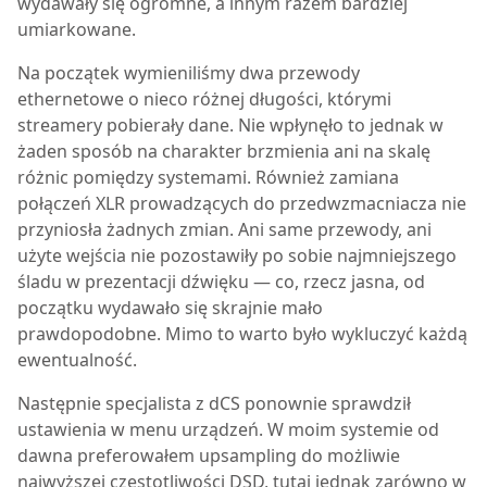
wydawały się ogromne, a innym razem bardziej
umiarkowane.
Na początek wymieniliśmy dwa przewody
ethernetowe o nieco różnej długości, którymi
streamery pobierały dane. Nie wpłynęło to jednak w
żaden sposób na charakter brzmienia ani na skalę
różnic pomiędzy systemami. Również zamiana
połączeń XLR prowadzących do przedwzmacniacza nie
przyniosła żadnych zmian. Ani same przewody, ani
użyte wejścia nie pozostawiły po sobie najmniejszego
śladu w prezentacji dźwięku — co, rzecz jasna, od
początku wydawało się skrajnie mało
prawdopodobne. Mimo to warto było wykluczyć każdą
ewentualność.
Następnie specjalista z dCS ponownie sprawdził
ustawienia w menu urządzeń. W moim systemie od
dawna preferowałem upsampling do możliwie
najwyższej częstotliwości DSD, tutaj jednak zarówno w