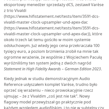
eksportowy menedżer sprzedaży dCS, zestawił Varèse
z trio Vivaldi
(https://www.hifistatement.net/tests/item/3591-dcs-
vivaldi-master-clock-upsampler-und-apex-dac
(https://www.hifistatement.net/tests/item/3591-dcs-
vivaldi-master-clock-upsampler-und-apex-dac)), które
około trzech lat temu gościło w moim systemie
odsłuchowym. Już wtedy jego cena przekraczała 100
tysięcy euro, a poziom brzmienia zrobił na mnie tak
ogromne wrażenie, że wspólnie z Wojciechem Pacułą
wyróżniliśmy ten system jedną z dwóch nagród
Statement in High Fidelity Awards – German Edition 2023
.
Kiedy jednak w studiu demonstracyjnym Audio
Reference usłyszałem komplet Varèse, trudno było
oprzeć się wrażeniu – nieco prowokacyjnie rzecz
ujmując – że z Vivaldim „coś jest nie tak”. Nowy
flagowy model przewyższał go praktycznie pod
każdym względem audiofilskim, i to nie w subtelny czy