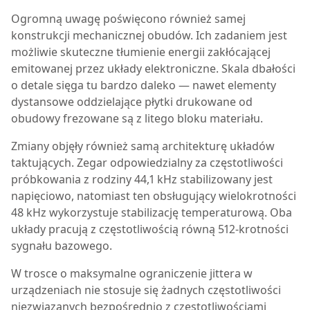
Ogromną uwagę poświęcono również samej
konstrukcji mechanicznej obudów. Ich zadaniem jest
możliwie skuteczne tłumienie energii zakłócającej
emitowanej przez układy elektroniczne. Skala dbałości
o detale sięga tu bardzo daleko — nawet elementy
dystansowe oddzielające płytki drukowane od
obudowy frezowane są z litego bloku materiału.
Zmiany objęły również samą architekturę układów
taktujących. Zegar odpowiedzialny za częstotliwości
próbkowania z rodziny 44,1 kHz stabilizowany jest
napięciowo, natomiast ten obsługujący wielokrotności
48 kHz wykorzystuje stabilizację temperaturową. Oba
układy pracują z częstotliwością równą 512-krotności
sygnału bazowego.
W trosce o maksymalne ograniczenie jittera w
urządzeniach nie stosuje się żadnych częstotliwości
niezwiązanych bezpośrednio z częstotliwościami