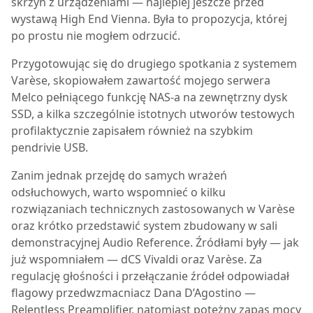
skrzyń z urządzeniami — najlepiej jeszcze przed
wystawą High End Vienna. Była to propozycja, której
po prostu nie mogłem odrzucić.
Przygotowując się do drugiego spotkania z systemem
Varèse, skopiowałem zawartość mojego serwera
Melco pełniącego funkcję NAS-a na zewnętrzny dysk
SSD, a kilka szczególnie istotnych utworów testowych
profilaktycznie zapisałem również na szybkim
pendrivie USB.
Zanim jednak przejdę do samych wrażeń
odsłuchowych, warto wspomnieć o kilku
rozwiązaniach technicznych zastosowanych w Varèse
oraz krótko przedstawić system zbudowany w sali
demonstracyjnej Audio Reference. Źródłami były — jak
już wspomniałem — dCS Vivaldi oraz Varèse. Za
regulację głośności i przełączanie źródeł odpowiadał
flagowy przedwzmacniacz Dana D’Agostino —
Relentless Preamplifier, natomiast potężny zapas mocy