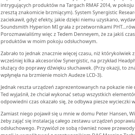
intrygujących produktów na Targach RMAF 2014, w pokoju P
zresztą znakomicie brzmiącym). System Synergistic Rese
zaciekawił, gdyż efekty, jakie dzięki niemu uzyskano, wyda
Soundsmith Hyperion MI grała z przetwornikami PHT…równ
Porozmawialiśmy więc z Tedem Denneyem, że za jakiś czas
produktów w moim pokoju odsłuchowym.
Zabrało to jednak znacznie więcej czasu, niż którykolwiek 
wcześniej kilka akcesoriów Synergistic, na przykład Head
służący do poprawy dźwięku słuchawek. (Przy okazji, to z
wpłynęła na brzmienie moich Audeze LCD-3).
Jednak reszta urządzeń zaprezentowanych na pokazie nie 
Ted wyjaśnił, że chciał wykonać setup wszystkich elementó
odpowiedni czas okazało się, że odbywa piesze wycieczki
Zamiast niego pojawił się u mnie w domu Peter Hansen, Wi
żeby zająć się instalacją całego zestawu urządzeń poprawi
odsłuchowego. Przywiózł ze sobą również nowe przewody 