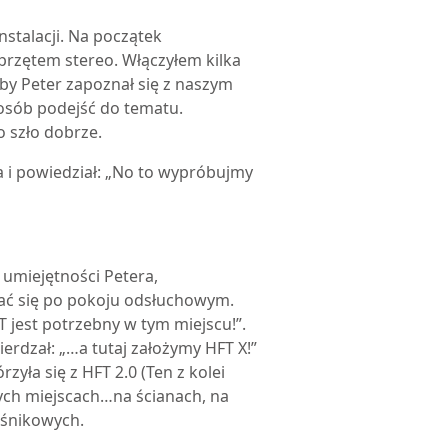
nstalacji. Na początek
przętem stereo. Włączyłem kilka
by Peter zapoznał się z naszym
osób podejść do tematu.
o szło dobrze.
a i powiedział: „No to wypróbujmy
umiejętności Petera,
iać się po pokoju odsłuchowym.
T jest potrzebny w tym miejscu!”.
erdzał: „…a tutaj założymy HFT X!”
zyła się z HFT 2.0 (Ten z kolei
nych miejscach…na ścianach, na
ośnikowych.