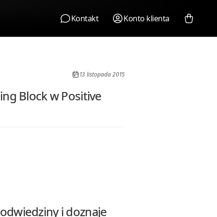
Kontakt
Konto klienta
13 listopada 2015
ding Block w Positive
 odwiedziny i doznaje