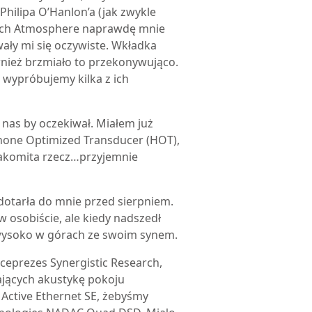
hilipa O’Hanlon’a (jak zwykle
arch Atmosphere naprawdę mnie
wały mi się oczywiste. Wkładka
ież brzmiało to przekonywująco.
 wypróbujemy kilka z ich
z nas by oczekiwał. Miałem już
phone Optimized Transducer (HOT),
nakomita rzecz…przyjemnie
dotarła do mnie przed sierpniem.
w osobiście, ale kiedy nadszedł
 wysoko w górach ze swoim synem.
ceprezes Synergistic Research,
ających akustykę pokoju
Active Ethernet SE, żebyśmy