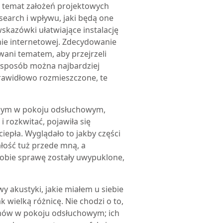
 temat założeń projektowych
search i wpływu, jaki będą one
skazówki ułatwiające instalację
onie internetowej. Zdecydowanie
wani tematem, aby przejrzeli
ki sposób można najbardziej
prawidłowo rozmieszczone, te
nym w pokoju odsłuchowym,
i rozkwitać, pojawiła się
ciepła. Wyglądało to jakby części
łość tuż przede mną, a
sobie sprawę zostały uwypuklone,
 akustyki, jakie miałem u siebie
 wielką różnicę. Nie chodzi o to,
emów w pokoju odsłuchowym; ich