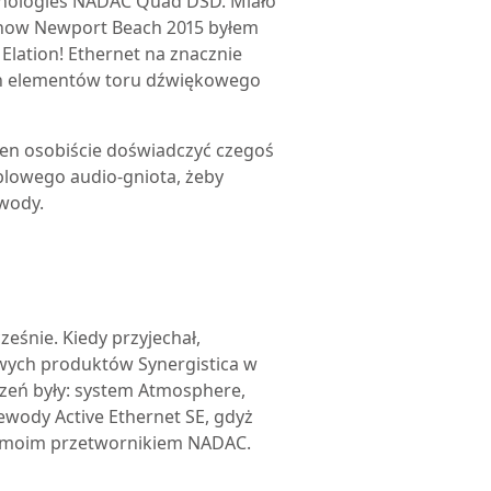
nologies NADAC Quad DSD. Miało
 Show Newport Beach 2015 byłem
lation! Ethernet na znacznie
ich elementów toru dźwiękowego
nien osobiście doświadczyć czegoś
ablowego audio-gniota, żeby
wody.
eśnie. Kiedy przyjechał,
owych produktów Synergistica w
eń były: system Atmosphere,
ewody Active Ethernet SE, gdyż
z moim przetwornikiem NADAC.