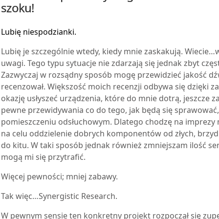
szoku!
Lubię niespodzianki.
L
ubię je szczególnie wtedy, kiedy mnie zaskakują. Wiecie…
uwagi. Tego typu sytuacje nie zdarzają się jednak zbyt czę
Zazwyczaj w rozsądny sposób mogę przewidzieć jakość dź
recenzował. Większość moich recenzji odbywa się dzięki 
okazję usłyszeć urządzenia, które do mnie dotrą, jeszcze 
pewne przewidywania co do tego, jak będą się sprawować, 
pomieszczeniu odsłuchowym. Dlatego chodzę na imprezy
na celu oddzielenie dobrych komponentów od złych, brzydki
do kitu. W taki sposób jednak również zmniejszam ilość se
mogą mi się przytrafić.
Więcej pewności; mniej zabawy.
Tak więc…Synergistic Research.
W pewnym sensie ten konkretny projekt rozpoczął się zupeł