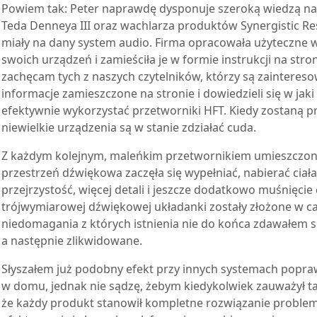
Powiem tak: Peter naprawdę dysponuje szeroką wiedzą na
Teda Denneya III oraz wachlarza produktów Synergistic Re
miały na dany system audio. Firma opracowała użyteczne w
swoich urządzeń i zamieściła je w formie instrukcji na str
zachęcam tych z naszych czytelników, którzy są zaintereso
informacje zamieszczone na stronie i dowiedzieli się w ja
efektywnie wykorzystać przetworniki HFT. Kiedy zostaną 
niewielkie urządzenia są w stanie zdziałać cuda.
Z każdym kolejnym, maleńkim przetwornikiem umieszczo
przestrzeń dźwiękowa zaczęła się wypełniać, nabierać ciała 
przejrzystość, więcej detali i jeszcze dodatkowo muśnięcie 
trójwymiarowej dźwiękowej układanki zostały złożone w ca
niedomagania z których istnienia nie do końca zdawałem 
a następnie zlikwidowane.
Słyszałem już podobny efekt przy innych systemach poprawy
w domu, jednak nie sądzę, żebym kiedykolwiek zauważył tak
że każdy produkt stanowił kompletne rozwiązanie probl