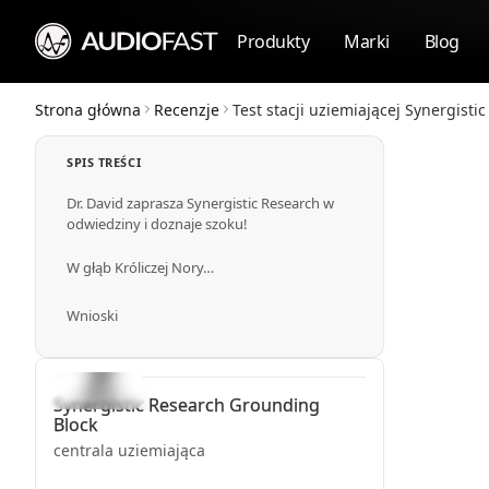
Produkty
Marki
Blog
Strona główna
Recenzje
Test stacji uziemiającej Synergistic 
SPIS TREŚCI
Dr. David zaprasza Synergistic Research w
odwiedziny i doznaje szoku!
W głąb Króliczej Nory…
Wnioski
Synergistic Research
Grounding
Block
centrala uziemiająca