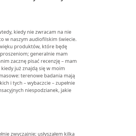
wtedy, kiedy nie zwracam na nie
sto w naszym audiofilskim świecie.
więku produktów, które będę
zaproszeniom; generalnie mam
zanim zacznę pisać recenzję – mam
kiedy już znajdą się w moim
 masowe: terenowe badania mają
ch i tych – wybaczcie – zupełnie
nsacyjnych niespodzianek, jakie
nie zwyczajnie; usłyszałem kilka