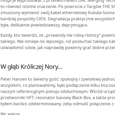
mogli je wypróbować z przetwornikiem DAC Merging Tech
to również istotne znaczenie. Po powrocie z Targów THE
zmuszony wymienić swój kabel ethernetowy Kubala-Sosna E
bardziej pospolity CAT6. Degradacja praktycznie wszystk
była, delikatnie powiedziawszy, deprymująca.
Każdy, kto twierdzi, że „przewody nie robią różnicy” powi
takiego. Nie istnieje nic lepszego, niż posłuchać takiego k
uświadomić sobie, jak naprawdę powinny grać dobre prze
W głąb Króliczej Nory…
Peter Hansen to świetny gość: spokojny i żywiołowy jednocz
wszystkim, co planowaliśmy, było podłączenie kilku klucz
naszym referencyjnym pokoju odsłuchowym. Wśród urządz
przetworniki HFT, rezonator basowy Black Box, a także prz
byłem bardzo zdeterminowany, żeby odmulić połączenie 
Nic więcej.