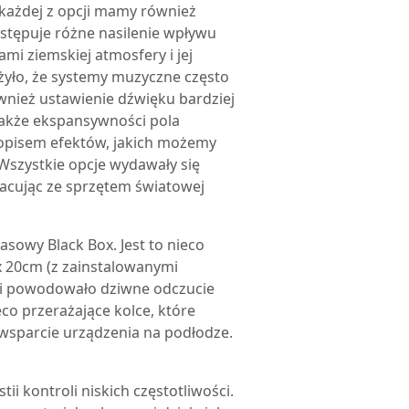
 każdej z opcji mamy również
stępuje różne nasilenie wpływu
i ziemskiej atmosfery i jej
żyło, że systemy muzyczne często
ównież ustawienie dźwięku bardziej
także ekspansywności pola
 opisem efektów, jakich możemy
Wszystkie opcje wydawały się
acując ze sprzętem światowej
asowy Black Box. Jest to nieco
x 20cm (z zainstalowanymi
 i powodowało dziwne odczucie
eco przerażające kolce, które
 wsparcie urządzenia na podłodze.
i kontroli niskich częstotliwości.