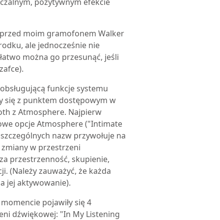
zeczalnym, pozytywnym efekcie
uż przed moim gramofonem Walker
odku, ale jednocześnie nie
łatwo można go przesunąć, jeśli
afce).
ę obsługującą funkcje systemu
zy się z punktem dostępowym w
oth z Atmosphere. Najpierw
owe opcje Atmosphere ("Intimate
poszczególnych nazw przywołuje na
 zmiany w przestrzeni
za przestrzenność, skupienie,
cji. (Należy zauważyć, że każda
 jej aktywowanie).
 momencie pojawiły się 4
i dźwiękowej: "In My Listening