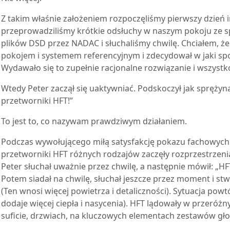
Z takim właśnie założeniem rozpoczęliśmy pierwszy dzień i
przeprowadziliśmy krótkie odsłuchy w naszym pokoju ze s
plików DSD przez NADAC i słuchaliśmy chwilę. Chciałem, że
pokojem i systemem referencyjnym i zdecydował w jaki sp
Wydawało się to zupełnie racjonalne rozwiązanie i wszystk
Wtedy Peter zaczął się uaktywniać. Podskoczył jak sprężyn
przetworniki HFT!”
To jest to, co nazywam prawdziwym działaniem.
Podczas wywołującego miłą satysfakcję pokazu fachowych 
przetworniki HFT różnych rodzajów zaczęły rozprzestrzen
Peter słuchał uważnie przez chwilę, a następnie mówił: „HF
Potem siadał na chwilę, słuchał jeszcze przez moment i stwi
(Ten wnosi więcej powietrza i detaliczności). Sytuacja powtór
dodaje więcej ciepła i nasycenia). HFT lądowały w przeróż
suficie, drzwiach, na kluczowych elementach zestawów gł