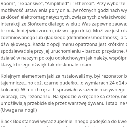
Room", "Expansive", "Amplified" i "Ethereal”. Przy wyborze
możliwość ustawienia pory dnia…(w różnych godzinach wy
zakłóceń elektromagnetycznych, związanych z właściwościam
interakcji ze Słońcem; dlatego wielu z Was zapewne zauwa
brzmią lepiej wieczorem, niż w ciągu dnia). Możliwe jest r
zdefiniowanego lub gładkiego (definition/smoothness), a 
dźwiękowego. Każda z opcji menu opatrzona jest krótkim
spodziewać się przy jej uruchomieniu – bardzo przydatne. 
działać w naszym pokoju odsłuchowym jak należy, współpr
klasy, którego dźwięk tak doskonale znam.
Kolejnym elementem jaki zainstalowaliśmy, był rezonator b
tajemnicze…no cóż, czarne pudełko…o wymiarach 24 x 24 
kolcami). W moich rękach sprawiało wrażenie masywnego
wibracji, czy rezonansu. Na spodzie wkręcone są cztery, ni
umożliwiają przebicie się przez warstwę dywanu i stabilne
(Uwaga na nogi!)
Black Box stanowi wyraz zupełnie innego podejścia do kwesti