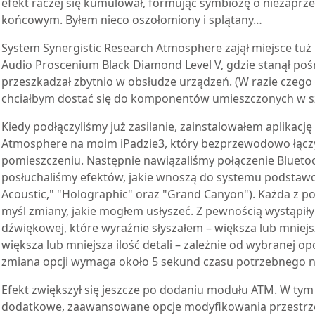
efekt raczej się kumulował, formując symbiozę o niezapr
końcowym. Byłem nieco oszołomiony i splątany…
System Synergistic Research Atmosphere zajął miejsce t
Audio Proscenium Black Diamond Level V, gdzie stanął pośr
przeszkadzał zbytnio w obsłudze urządzeń. (W razie czego 
chciałbym dostać się do komponentów umieszczonych w sz
Kiedy podłączyliśmy już zasilanie, zainstalowałem aplikacj
Atmosphere na moim iPadzie3, który bezprzewodowo łąc
pomieszczeniu. Następnie nawiązaliśmy połączenie Blueto
posłuchaliśmy efektów, jakie wnoszą do systemu podstaw
Acoustic," "Holographic" oraz "Grand Canyon"). Każda z 
myśl zmiany, jakie mogłem usłyszeć. Z pewnością wystąpiły
dźwiękowej, które wyraźnie słyszałem – większa lub mniejs
większa lub mniejsza ilość detali – zależnie od wybranej op
zmiana opcji wymaga około 5 sekund czasu potrzebnego na
Efekt zwiększył się jeszcze po dodaniu modułu ATM. W tym
dodatkowe, zaawansowane opcje modyfikowania przestrzen