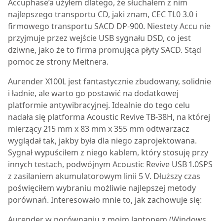
Accuphase’a użyłem dlatego, że słuchałem z nim
najlepszego transportu CD, jaki znam, CEC TL0 3.0 i
firmowego transportu SACD DP-900. Niestety Accu nie
przyjmuje przez wejście USB sygnału DSD, co jest
dziwne, jako że to firma promująca płyty SACD. Stąd
pomoc ze strony Meitnera.
Aurender X100L jest fantastycznie zbudowany, solidnie
i ładnie, ale warto go postawić na dodatkowej
platformie antywibracyjnej. Idealnie do tego celu
nadała się platforma Acoustic Revive TB-38H, na której
mierzący 215 mm x 83 mm x 355 mm odtwarzacz
wyglądał tak, jakby była dla niego zaprojektowana.
Sygnał wypuściłem z niego kablem, który stosuję przy
innych testach, podwójnym Acoustic Revive USB 1.0SPS
z zasilaniem akumulatorowym linii 5 V. Dłuższy czas
poświęciłem wybraniu możliwie najlepszej metody
porównań. Interesowało mnie to, jak zachowuje się:
Aurender w porównaniu z moim laptopem (Windows