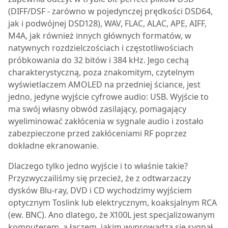
(DIFF/DSF - zarówno w pojedynczej prędkości DSD64,
jak i podwójnej DSD128), WAV, FLAC, ALAC, APE, AIFF,
M4A, jak również innych głównych formatów, w
natywnych rozdzielczościach i częstotliwościach
próbkowania do 32 bitów i 384 kHz. Jego cechą
charakterystyczną, poza znakomitym, czytelnym
wyświetlaczem AMOLED na przedniej ściance, jest
jedno, jedyne wyjście cyfrowe audio: USB. Wyjście to
ma swój własny obwód zasilający, pomagający
wyeliminować zakłócenia w sygnale audio i zostało
zabezpieczone przed zakłóceniami RF poprzez
dokładne ekranowanie.
Dlaczego tylko jedno wyjście i to właśnie takie?
Przyzwyczailiśmy się przecież, że z odtwarzaczy
dysków Blu-ray, DVD i CD wychodzimy wyjściem
optycznym Toslink lub elektrycznym, koaksjalnym RCA
(ew. BNC). Ano dlatego, że X100L jest specjalizowanym
komputerem, a łączem, jakim wyprowadza się sygnał