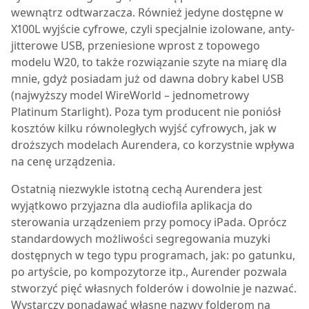
wewnątrz odtwarzacza. Również jedyne dostępne w
X100L wyjście cyfrowe, czyli specjalnie izolowane, anty-
jitterowe USB, przeniesione wprost z topowego
modelu W20, to także rozwiązanie szyte na miarę dla
mnie, gdyż posiadam już od dawna dobry kabel USB
(najwyższy model WireWorld – jednometrowy
Platinum Starlight). Poza tym producent nie poniósł
kosztów kilku równoległych wyjść cyfrowych, jak w
droższych modelach Aurendera, co korzystnie wpływa
na cenę urządzenia.
Ostatnią niezwykle istotną cechą Aurendera jest
wyjątkowo przyjazna dla audiofila aplikacja do
sterowania urządzeniem przy pomocy iPada. Oprócz
standardowych możliwości segregowania muzyki
dostępnych w tego typu programach, jak: po gatunku,
po artyście, po kompozytorze itp., Aurender pozwala
stworzyć pięć własnych folderów i dowolnie je nazwać.
Wystarczy ponadawać własne nazwy folderom na