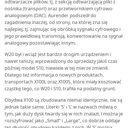
odtwarzacze plików, tj. z sekcją odtwarzającą pliki z
nośnika (transport) oraz przetwornikiem cyfrowo-
analogowym (DAC). Aurender podszedł do
zagadnienia inaczej, od strony, na której zna się
najlepiej, tj. zajmując się obróbką sygnału cyfrowego i
jego prawidłową transmisją, konwertowanie na sygnał
analogowy pozostawiając innym.
W20 był i wciąż jest bardzo drogim urządzeniem i
nawet tańszy, wprowadzony do sprzedaży jakiś czas
później model S10, niewiele w tej mierze zmienił.
Dlatego też informacja o nowych produktach,
transportach X100L oraz X100S, które miały kosztować
cząstkę tego, co W20 i S10, trafiła na podatny grunt.
Obydwa X100 są zbudowane niemal identycznie, nie są
jednak takie same. Literki ‘S’ i ‘L’ w nazwach mówią o
tym, jak duży dysk twardy się w nich znalazł, i można je
rozszyfrować jako „Small” i „Large”, co dobrze oddaje
też długość obudowy każdego z nich. W ‘S’ można