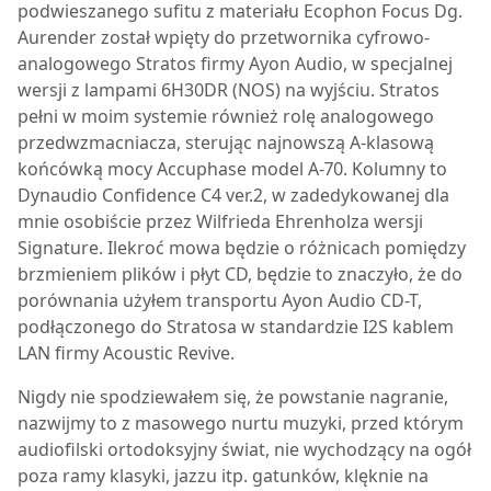
podwieszanego sufitu z materiału Ecophon Focus Dg.
Aurender został wpięty do przetwornika cyfrowo-
analogowego Stratos firmy Ayon Audio, w specjalnej
wersji z lampami 6H30DR (NOS) na wyjściu. Stratos
pełni w moim systemie również rolę analogowego
przedwzmacniacza, sterując najnowszą A-klasową
końcówką mocy Accuphase model A-70. Kolumny to
Dynaudio Confidence C4 ver.2, w zadedykowanej dla
mnie osobiście przez Wilfrieda Ehrenholza wersji
Signature. Ilekroć mowa będzie o różnicach pomiędzy
brzmieniem plików i płyt CD, będzie to znaczyło, że do
porównania użyłem transportu Ayon Audio CD-T,
podłączonego do Stratosa w standardzie I2S kablem
LAN firmy Acoustic Revive.
Nigdy nie spodziewałem się, że powstanie nagranie,
nazwijmy to z masowego nurtu muzyki, przed którym
audiofilski ortodoksyjny świat, nie wychodzący na ogół
poza ramy klasyki, jazzu itp. gatunków, klęknie na