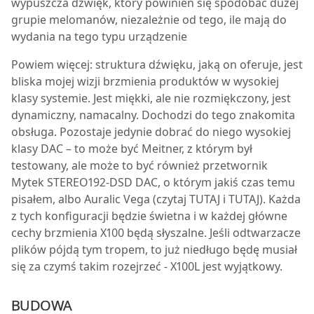
wypuszcza dźwięk, który powinien się spodobać dużej
grupie melomanów, niezależnie od tego, ile mają do
wydania na tego typu urządzenie
Powiem więcej: struktura dźwięku, jaką on oferuje, jest
bliska mojej wizji brzmienia produktów w wysokiej
klasy systemie. Jest miękki, ale nie rozmiękczony, jest
dynamiczny, namacalny. Dochodzi do tego znakomita
obsługa. Pozostaje jedynie dobrać do niego wysokiej
klasy DAC – to może być Meitner, z którym był
testowany, ale może to być również przetwornik
Mytek STEREO192-DSD DAC, o którym jakiś czas temu
pisałem, albo Auralic Vega (czytaj TUTAJ i TUTAJ). Każda
z tych konfiguracji będzie świetna i w każdej główne
cechy brzmienia X100 będą słyszalne. Jeśli odtwarzacze
plików pójdą tym tropem, to już niedługo będę musiał
się za czymś takim rozejrzeć - X100L jest wyjątkowy.
BUDOWA