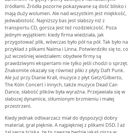
źródłami. Źródła pozorne pokazywane są dość blisko i
mają duży wolumen. Ale nad wszystkim jest miękkość,
jedwabistość. Najniższy bas jest słabszy niż z
transportu CD, gorsza jest też rozdzielczość. Poza
jednym wyjątkiem: kiedy firma wiedziała, jak
przygotować plik, wówczas było pół na pół. Tak było na
przykład z plikami Naima i Linna. Potwierdziło się to, co
już wcześniej wiedziałem: obydwie firmy są
prawdziwymi ekspertami nie tylko jeśli chodzi o sprzęt.
Znakomite okazały się również pliki z płyty Daft Punk.
Ale już przy Dianie Krall, muzyce z płyt Getz/Gilberto,
The Köln Concert i innych, także muzyce Dead Can
Dance, słabość plików była wyraźna. Przejawiała się w
słabszej dynamice, stłumionym brzmieniu i małej
przestrzeni.
Kiedy jednak odtwarzacz miał do dyspozycji dobry
materiał, grał pięknie. A najpiękniej z plikami DSD. I aż
żal serce ściska, że to zawsze będzie jakaś nisza w