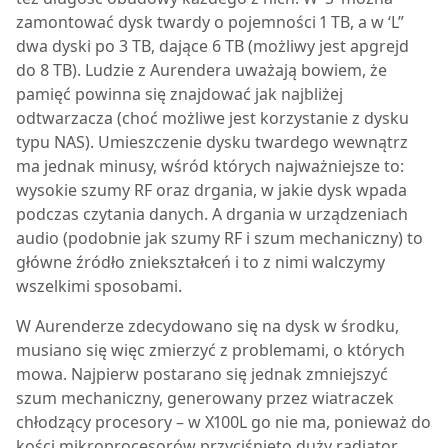
zamontować dysk twardy o pojemności 1 TB, a w ‘L”
dwa dyski po 3 TB, dające 6 TB (możliwy jest apgrejd
do 8 TB). Ludzie z Aurendera uważają bowiem, że
pamięć powinna się znajdować jak najbliżej
odtwarzacza (choć możliwe jest korzystanie z dysku
typu NAS). Umieszczenie dysku twardego wewnątrz
ma jednak minusy, wśród których najważniejsze to:
wysokie szumy RF oraz drgania, w jakie dysk wpada
podczas czytania danych. A drgania w urządzeniach
audio (podobnie jak szumy RF i szum mechaniczny) to
główne źródło zniekształceń i to z nimi walczymy
wszelkimi sposobami.
W Aurenderze zdecydowano się na dysk w środku,
musiano się więc zmierzyć z problemami, o których
mowa. Najpierw postarano się jednak zmniejszyć
szum mechaniczny, generowany przez wiatraczek
chłodzący procesory – w X100L go nie ma, ponieważ do
kości mikroprocesorów przyciśnięto duży radiator.