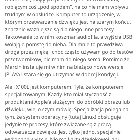
robiącym coś „pod spodem”, na co nie mam wpływu,
trudnym w obsłudze. Komputer to urządzenie, w
którym przetwarzanie dźwięku jest na szarym końcu,
znacznie ważniejsze są dla niego inne procesy.
Taktowanie to w nim koszmar audiofila, a wyjścia USB
wołają o pomstę do nieba. Dla mnie to prawdziwa
droga przez mękę i choć często używam go do testów
przetworników, nie mam do niego serca. Pomimo że
Marcin instaluje mi w nim na bieżąco nowe wersje
JPLAYa i stara się go utrzymać w dobrej kondycji.
Ale i X100L jest komputerem. Tyle, że komputerem
specjalizowanym. Każdy, kto miał styczność z
produktami Apple’a służącymi do obróbki obrazu lub
dźwięku, wie, o czym mówię. Specjalizacja polega na
tym, że system operacyjny (tutaj Linux) obsługuje
jedynie te procesy, które związane są z pracą
odtwarzacza dźwięku. Jest tylko jedno, specjalnie
wykonane wyjście. Nie ma karty dźwiękowej, ani