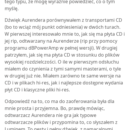
tego typu, że mogę wyraźnie powiedzieć, co o tym
myślę.
Dźwięk Aurendera porównywałem z transportami CD
(bo to wciąż mój punkt odniesienia) w dwóch turach.
W pierwszej interesowało mnie to, jak się ma płyta CD i
jej rip, odtwarzany na Aurenderze (rip przy pomocy
programu dBPowerAmp w pełnej wersji). W drugiej
patrzyłem, jak się ma płyta CD w stosunku do plików
wysokiej rozdzielczości. O ile w pierwszym odsłuchu
miałem do czynienia z tymi samymi masterami, o tyle
w drugiej już nie. Miałem zarówno te same wersje na
CD i w plikach hi-res, jak i najlepsze dostępne wydania
płyt CD i klasyczne pliki hi-res.
Odpowiedź na to, co ma do zaoferowania była dla
mnie prosta i przyjemna. Bo, prawdę mówiąc,
odtwarzacz Aurendera nie gra jak typowe
odtwarzacze plików i przypomina to, co słyszałem z
Luminem. To gęsty i pełny dźwięk, z namacalnymi