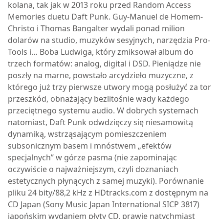
kolana, tak jak w 2013 roku przed Random Access
Memories duetu Daft Punk. Guy-Manuel de Homem-
Christo i Thomas Bangalter wydali ponad milion
dolarów na studio, muzyków sesyjnych, narzędzia Pro-
Tools i… Boba Ludwiga, który zmiksował album do
trzech formatów: analog, digital i DSD. Pieniądze nie
poszły na marne, powstało arcydzieło muzyczne, z
którego już trzy pierwsze utwory mogą posłużyć za tor
przeszkód, obnażający bezlitośnie wady każdego
przeciętnego systemu audio. W dobrych systemach
natomiast, Daft Punk odwdzięczy się niesamowitą
dynamiką, wstrząsającym pomieszczeniem
subsonicznym basem i mnóstwem „efektów
specjalnych” w górze pasma (nie zapominając
oczywiście o najważniejszym, czyli doznaniach
estetycznych płynących z samej muzyki). Porównanie
pliku 24 bity/88,2 kHz z HDtracks.com z dostępnym na
CD Japan (Sony Music Japan International SICP 3817)
japońskim wydaniem płyty CD, prawie natychmiast