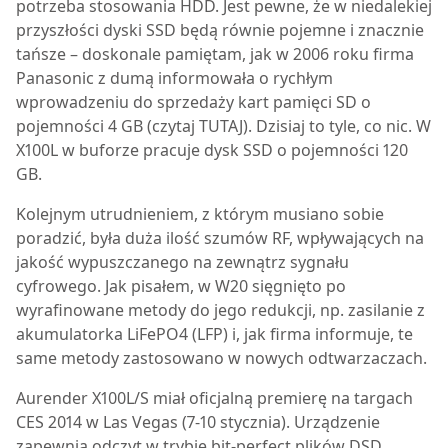
potrzeba stosowania HDD. Jest pewne, że w niedalekiej
przyszłości dyski SSD będą równie pojemne i znacznie
tańsze – doskonale pamiętam, jak w 2006 roku firma
Panasonic z dumą informowała o rychłym
wprowadzeniu do sprzedaży kart pamięci SD o
pojemności 4 GB (czytaj TUTAJ). Dzisiaj to tyle, co nic. W
X100L w buforze pracuje dysk SSD o pojemności 120
GB.
Kolejnym utrudnieniem, z którym musiano sobie
poradzić, była duża ilość szumów RF, wpływających na
jakość wypuszczanego na zewnątrz sygnału
cyfrowego. Jak pisałem, w W20 sięgnięto po
wyrafinowane metody do jego redukcji, np. zasilanie z
akumulatorka LiFePO4 (LFP) i, jak firma informuje, te
same metody zastosowano w nowych odtwarzaczach.
Aurender X100L/S miał oficjalną premierę na targach
CES 2014 w Las Vegas (7-10 stycznia). Urządzenie
zapewnia odczyt w trybie bit-perfect plików DSD