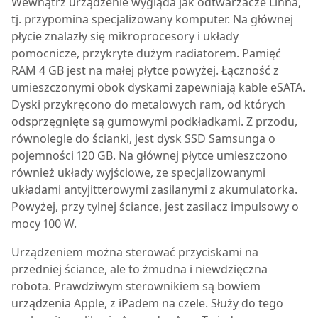
Wewnątrz urządzenie wygląda jak odtwarzacze Linna,
tj. przypomina specjalizowany komputer. Na głównej
płycie znalazły się mikroprocesory i układy
pomocnicze, przykryte dużym radiatorem. Pamięć
RAM 4 GB jest na małej płytce powyżej. Łączność z
umieszczonymi obok dyskami zapewniają kable eSATA.
Dyski przykręcono do metalowych ram, od których
odsprzęgnięte są gumowymi podkładkami. Z przodu,
równolegle do ścianki, jest dysk SSD Samsunga o
pojemności 120 GB. Na głównej płytce umieszczono
również układy wyjściowe, ze specjalizowanymi
układami antyjitterowymi zasilanymi z akumulatorka.
Powyżej, przy tylnej ściance, jest zasilacz impulsowy o
mocy 100 W.
Urządzeniem można sterować przyciskami na
przedniej ściance, ale to żmudna i niewdzięczna
robota. Prawdziwym sterownikiem są bowiem
urządzenia Apple, z iPadem na czele. Służy do tego