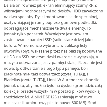
Działa on również jak ekran eliminujący szumy RF. Z
wibracjami pochodzącymi od dysków HDD zawalczono
na dwa sposoby. Dyski montowane są do specjalnej,
usztywniającej je ramy poprzez gumowe podkładki,
odprzęgające mechanicznie te dwa elementy. To
jednak tylko początek. Ważniejsze jest bowiem
zastosowanie pamięci SSD (solid-state drive) jako
bufora. W momencie wybrania w aplikacji listy
utworów (płyt) wskazane przez nas pliki są kopiowane
z HDD na SSD, po czym dyski twarde się wyłączają, a
muzyka odtwarzana jest z pamięci stałej. Rzecz nie jest
nowa, tj. odtwarzanie z tego typu pamięci, bo i
Blacknote miał taki odtwarzacz (czytaj TUTAJ), i
Bladelius (czytaj TUTAJ), i inni. W Aurenderze chodziło
jednak o to, aby można było na dysku zgromadzić całą
kolekcję, przede wszystkim w postaci plików wysokiej
rozdzielczości. A pliki DSD128 zabierają mnóstwo
miejsca (kilkuminutowy plik to nawet 300 MB). Stąd