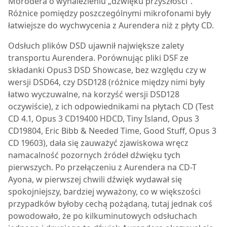
Morodera o wynalezieniu „dźwięku przyszłości”.
Różnice pomiędzy poszczególnymi mikrofonami były
łatwiejsze do wychwycenia z Aurendera niż z płyty CD.
Odsłuch plików DSD ujawnił największe zalety
transportu Aurendera. Porównując pliki DSF ze
składanki Opus3 DSD Showcase, bez względu czy w
wersji DSD64, czy DSD128 (różnice między nimi były
łatwo wyczuwalne, na korzyść wersji DSD128
oczywiście), z ich odpowiednikami na płytach CD (Test
CD 4.1, Opus 3 CD19400 HDCD, Tiny Island, Opus 3
CD19804, Eric Bibb & Needed Time, Good Stuff, Opus 3
CD 19603), dała się zauważyć zjawiskowa wręcz
namacalność pozornych źródeł dźwięku tych
pierwszych. Po przełączeniu z Aurendera na CD-T
Ayona, w pierwszej chwili dźwięk wydawał się
spokojniejszy, bardziej wyważony, co w większości
przypadków byłoby cechą pożądaną, tutaj jednak coś
powodowało, że po kilkuminutowych odsłuchach