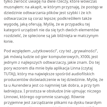
tylko zwrócić uwagę na dwie rzeczy, które wówczas
musnąłem: na akapit, w którym przyznaję, że postęp w
dziedzinie odtwarzania plików jest szybki i że ich
odtwarzacze są coraz lepsze; podkreśliłem także
wygodę, jaką oferują. Myślę, że w przypadku tej
kategorii urządzeń nie da się tych dwóch elementów
rozdzielić, że splecione są jak bliźnięta w matczynym
łonie.
Pod względem „użytkowości”, czy też „grywalności”,
jak mówią ludzie od gier komputerowych, X100L jest
jednym z najlepszych odtwarzaczy, jakie znam. Do tej
pory wzorem dla mnie była aplikacja Linna (czytaj
TUTAJ), który ma największe spośród audiofilskich
producentów doświadczenie w tej dziedzinie. Myślę, że
ta u Aurendera jest co najmniej tak dobra, a przy tym
ładniejsza. I prostsza w obsłudze (nie ujmując niczego
Linnowi, którego ogromnie szanuję). Równie
przyjemne jest zarządzanie plikami na dysku twardym