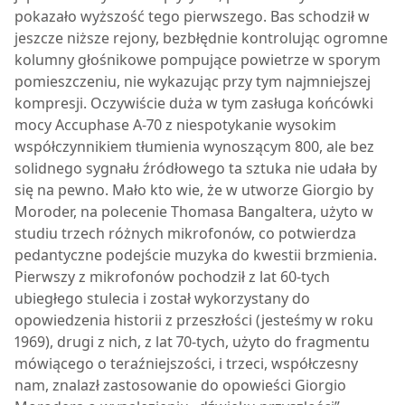
pokazało wyższość tego pierwszego. Bas schodził w
jeszcze niższe rejony, bezbłędnie kontrolując ogromne
kolumny głośnikowe pompujące powietrze w sporym
pomieszczeniu, nie wykazując przy tym najmniejszej
kompresji. Oczywiście duża w tym zasługa końcówki
mocy Accuphase A-70 z niespotykanie wysokim
współczynnikiem tłumienia wynoszącym 800, ale bez
solidnego sygnału źródłowego ta sztuka nie udała by
się na pewno. Mało kto wie, że w utworze Giorgio by
Moroder, na polecenie Thomasa Bangaltera, użyto w
studiu trzech różnych mikrofonów, co potwierdza
pedantyczne podejście muzyka do kwestii brzmienia.
Pierwszy z mikrofonów pochodził z lat 60-tych
ubiegłego stulecia i został wykorzystany do
opowiedzenia historii z przeszłości (jesteśmy w roku
1969), drugi z nich, z lat 70-tych, użyto do fragmentu
mówiącego o teraźniejszości, i trzeci, współczesny
nam, znalazł zastosowanie do opowieści Giorgio