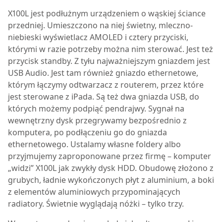
X100L jest podłużnym urządzeniem o wąskiej ściance
przedniej. Umieszczono na niej świetny, mleczno-
niebieski wyświetlacz AMOLED i cztery przyciski,
którymi w razie potrzeby można nim sterować. Jest też
przycisk standby. Z tyłu najważniejszym gniazdem jest
USB Audio. Jest tam również gniazdo ethernetowe,
którym łączymy odtwarzacz z routerem, przez które
jest sterowane z iPada. Są też dwa gniazda USB, do
których możemy podpiąć pendrajwy. Sygnał na
wewnętrzny dysk przegrywamy bezpośrednio z
komputera, po podłączeniu go do gniazda
ethernetowego. Ustalamy własne foldery albo
przyjmujemy zaproponowane przez firmę – komputer
„widzi” X100L jak zwykły dysk HDD. Obudowę złożono z
grubych, ładnie wykończonych płyt z aluminium, a boki
z elementów aluminiowych przypominających
radiatory. Świetnie wyglądają nóżki – tylko trzy.