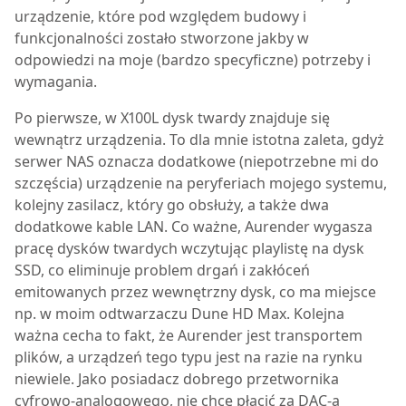
urządzenie, które pod względem budowy i
funkcjonalności zostało stworzone jakby w
odpowiedzi na moje (bardzo specyficzne) potrzeby i
wymagania.
Po pierwsze, w X100L dysk twardy znajduje się
wewnątrz urządzenia. To dla mnie istotna zaleta, gdyż
serwer NAS oznacza dodatkowe (niepotrzebne mi do
szczęścia) urządzenie na peryferiach mojego systemu,
kolejny zasilacz, który go obsłuży, a także dwa
dodatkowe kable LAN. Co ważne, Aurender wygasza
pracę dysków twardych wczytując playlistę na dysk
SSD, co eliminuje problem drgań i zakłóceń
emitowanych przez wewnętrzny dysk, co ma miejsce
np. w moim odtwarzaczu Dune HD Max. Kolejna
ważna cecha to fakt, że Aurender jest transportem
plików, a urządzeń tego typu jest na razie na rynku
niewiele. Jako posiadacz dobrego przetwornika
cyfrowo-analogowego, nie chcę płacić za DAC-a