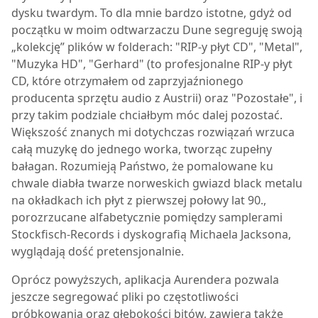
dysku twardym. To dla mnie bardzo istotne, gdyż od
początku w moim odtwarzaczu Dune segreguję swoją
„kolekcję” plików w folderach: "RIP-y płyt CD", "Metal",
"Muzyka HD", "Gerhard" (to profesjonalne RIP-y płyt
CD, które otrzymałem od zaprzyjaźnionego
producenta sprzętu audio z Austrii) oraz "Pozostałe", i
przy takim podziale chciałbym móc dalej pozostać.
Większość znanych mi dotychczas rozwiązań wrzuca
całą muzykę do jednego worka, tworząc zupełny
bałagan. Rozumieją Państwo, że pomalowane ku
chwale diabła twarze norweskich gwiazd black metalu
na okładkach ich płyt z pierwszej połowy lat 90.,
porozrzucane alfabetycznie pomiędzy samplerami
Stockfisch-Records i dyskografią Michaela Jacksona,
wyglądają dość pretensjonalnie.
Oprócz powyższych, aplikacja Aurendera pozwala
jeszcze segregować pliki po częstotliwości
próbkowania oraz głębokości bitów, zawiera także