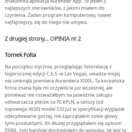
znakomita aplikacja Aurender App. To jeden z
najlepszych sterowników, z jakimi miałem do
czynienia. Żaden program komputerowy, nawet
najfajniejszy, się do niego nie umywa.
Z drugiej strony… OPINIA nr 2
Tomek Folta
Na początku stycznia, przeglądając fotorelację z
tegorocznej edycji C.E.S. w Las Vegas, uwadze mojej
nie umknęła premiera Aurendera X100L. Ta koreańska
firma znana była mi oczywiście już wcześniej, ale
ponieważ nie rozważałbym na poważnie zakupu
odtwarzacza plików za 70 kPLN, a tańszy (od
topowego W20) model S10 już w specyfikacji wyglądał
zdecydowanie gorzej, nie zaprzątałem sobie głowy
tymi produktami. Im dłużej przyglądałem się opisom
X100L, tym bardziej dochodziłem do wniosku, że jest to