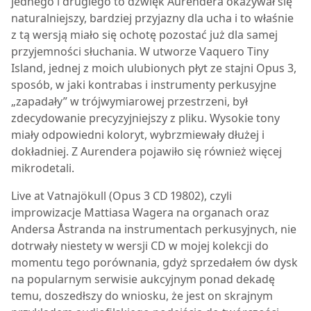
jednego i drugiego to dźwięk Aurendera okazywał się
naturalniejszy, bardziej przyjazny dla ucha i to właśnie
z tą wersją miało się ochotę pozostać już dla samej
przyjemności słuchania. W utworze Vaquero Tiny
Island, jednej z moich ulubionych płyt ze stajni Opus 3,
sposób, w jaki kontrabas i instrumenty perkusyjne
„zapadały” w trójwymiarowej przestrzeni, był
zdecydowanie precyzyjniejszy z pliku. Wysokie tony
miały odpowiedni koloryt, wybrzmiewały dłużej i
dokładniej. Z Aurendera pojawiło się również więcej
mikrodetali.
Live at Vatnajökull (Opus 3 CD 19802), czyli
improwizacje Mattiasa Wagera na organach oraz
Andersa Åstranda na instrumentach perkusyjnych, nie
dotrwały niestety w wersji CD w mojej kolekcji do
momentu tego porównania, gdyż sprzedałem ów dysk
na popularnym serwisie aukcyjnym ponad dekadę
temu, doszedłszy do wniosku, że jest on skrajnym