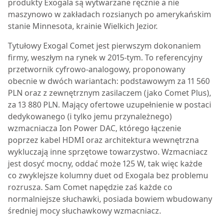
produkty Exogala są wytwarzane ręcznie a nie
maszynowo w zakładach rozsianych po amerykańskim
stanie Minnesota, krainie Wielkich Jezior.
Tytułowy Exogal Comet jest pierwszym dokonaniem
firmy, weszłym na rynek w 2015-tym. To referencyjny
przetwornik cyfrowo-analogowy, proponowany
obecnie w dwóch wariantach: podstawowym za 11 560
PLN oraz z zewnętrznym zasilaczem (jako Comet Plus),
za 13 880 PLN. Mający ofertowe uzupełnienie w postaci
dedykowanego (i tylko jemu przynależnego)
wzmacniacza Ion Power DAC, którego łączenie
poprzez kabel HDMI oraz architektura wewnętrzna
wykluczają inne sprzętowe towarzystwo. Wzmacniacz
jest dosyć mocny, oddać może 125 W, tak więc każde
co zwyklejsze kolumny duet od Exogala bez problemu
rozrusza. Sam Comet napędzie zaś każde co
normalniejsze słuchawki, posiada bowiem wbudowany
średniej mocy słuchawkowy wzmacniacz.