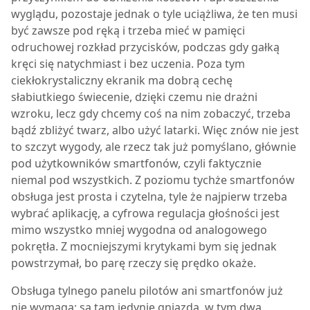
wyglądu, pozostaje jednak o tyle uciążliwa, że ten musi
być zawsze pod ręką i trzeba mieć w pamięci
odruchowej rozkład przycisków, podczas gdy gałką
kręci się natychmiast i bez uczenia. Poza tym
ciekłokrystaliczny ekranik ma dobrą cechę
słabiutkiego świecenie, dzięki czemu nie drażni
wzroku, lecz gdy chcemy coś na nim zobaczyć, trzeba
bądź zbliżyć twarz, albo użyć latarki. Więc znów nie jest
to szczyt wygody, ale rzecz tak już pomyślano, głównie
pod użytkowników smartfonów, czyli faktycznie
niemal pod wszystkich. Z poziomu tychże smartfonów
obsługa jest prosta i czytelna, tyle że najpierw trzeba
wybrać aplikację, a cyfrowa regulacja głośności jest
mimo wszystko mniej wygodna od analogowego
pokrętła. Z mocniejszymi krytykami bym się jednak
powstrzymał, bo parę rzeczy się prędko okaże.
Obsługa tylnego panelu pilotów ani smartfonów już
nie wymaga; są tam jedynie gniazda, w tym dwa