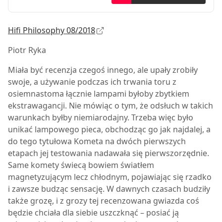
Hifi Philosophy 08/2018
Piotr Ryka
M
iała być recenzja czegoś innego, ale upały zrobiły
swoje, a używanie podczas ich trwania toru z
osiemnastoma łącznie lampami byłoby zbytkiem
ekstrawagancji. Nie mówiąc o tym, że odsłuch w takich
warunkach byłby niemiarodajny. Trzeba więc było
unikać lampowego pieca, obchodząc go jak najdalej, a
do tego tytułowa Kometa na dwóch pierwszych
etapach jej testowania nadawała się pierwszorzędnie.
Same komety świecą bowiem światłem
magnetyzującym lecz chłodnym, pojawiając się rzadko
i zawsze budząc sensację. W dawnych czasach budziły
także grozę, i z grozy tej recenzowana gwiazda coś
będzie chciała dla siebie uszczknąć – posiać ją