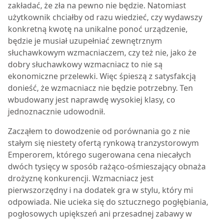
zakładać, że zła na pewno nie będzie. Natomiast
użytkownik chciałby od razu wiedzieć, czy wydawszy
konkretną kwotę na unikalne ponoć urządzenie,
będzie je musiał uzupełniać zewnętrznym
słuchawkowym wzmacniaczem, czy też nie, jako że
dobry słuchawkowy wzmacniacz to nie są
ekonomiczne przelewki. Więc śpieszą z satysfakcją
donieść, że wzmacniacz nie będzie potrzebny. Ten
wbudowany jest naprawdę wysokiej klasy, co
jednoznacznie udowodnił.
Zacząłem to dowodzenie od porównania go z nie
stałym się niestety ofertą rynkową tranzystorowym
Emperorem, którego sugerowana cena niecałych
dwóch tysięcy w sposób rażąco-ośmieszający obnaża
drożyznę konkurencji. Wzmacniacz jest
pierwszorzędny i na dodatek gra w stylu, który mi
odpowiada. Nie ucieka się do sztucznego pogłębiania,
pogłosowych upiększeń ani przesadnej zabawy w