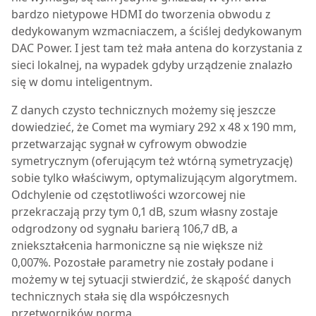
bardzo nietypowe HDMI do tworzenia obwodu z
dedykowanym wzmacniaczem, a ściślej dedykowanym
DAC Power. I jest tam też mała antena do korzystania z
sieci lokalnej, na wypadek gdyby urządzenie znalazło
się w domu inteligentnym.
Z danych czysto technicznych możemy się jeszcze
dowiedzieć, że Comet ma wymiary 292 x 48 x 190 mm,
przetwarzając sygnał w cyfrowym obwodzie
symetrycznym (oferującym też wtórną symetryzację)
sobie tylko właściwym, optymalizującym algorytmem.
Odchylenie od częstotliwości wzorcowej nie
przekraczają przy tym 0,1 dB, szum własny zostaje
odgrodzony od sygnału barierą 106,7 dB, a
zniekształcenia harmoniczne są nie większe niż
0,007%. Pozostałe parametry nie zostały podane i
możemy w tej sytuacji stwierdzić, że skąpość danych
technicznych stała się dla współczesnych
przetworników normą.