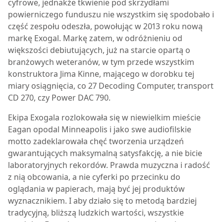
cyfrowe, jednakże tkwienie pod skrzydłami
powierniczego funduszu nie wszystkim się spodobało i
część zespołu odeszła, powołując w 2013 roku nową
markę Exogal. Markę zatem, w odróżnieniu od
większości debiutujących, już na starcie opartą o
branżowych weteranów, w tym przede wszystkim
konstruktora Jima Kinne, mającego w dorobku tej
miary osiągnięcia, co 27 Decoding Computer, transport
CD 270, czy Power DAC 790.
Ekipa Exogala rozlokowała się w niewielkim mieście
Eagan opodal Minneapolis i jako swe audiofilskie
motto zadeklarowała chęć tworzenia urządzeń
gwarantujących maksymalną satysfakcję, a nie bicie
laboratoryjnych rekordów. Prawda muzyczna i radość
z nią obcowania, a nie cyferki po przecinku do
oglądania w papierach, mają być jej produktów
wyznacznikiem. I aby działo się to metodą bardziej
tradycyjną, bliższą ludzkich wartości, wszystkie