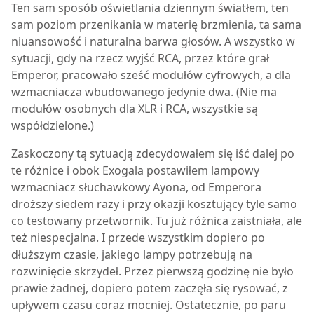
Ten sam sposób oświetlania dziennym światłem, ten
sam poziom przenikania w materię brzmienia, ta sama
niuansowość i naturalna barwa głosów. A wszystko w
sytuacji, gdy na rzecz wyjść RCA, przez które grał
Emperor, pracowało sześć modułów cyfrowych, a dla
wzmacniacza wbudowanego jedynie dwa. (Nie ma
modułów osobnych dla XLR i RCA, wszystkie są
współdzielone.)
Zaskoczony tą sytuacją zdecydowałem się iść dalej po
te różnice i obok Exogala postawiłem lampowy
wzmacniacz słuchawkowy Ayona, od Emperora
droższy siedem razy i przy okazji kosztujący tyle samo
co testowany przetwornik. Tu już różnica zaistniała, ale
też niespecjalna. I przede wszystkim dopiero po
dłuższym czasie, jakiego lampy potrzebują na
rozwinięcie skrzydeł. Przez pierwszą godzinę nie było
prawie żadnej, dopiero potem zaczęła się rysować, z
upływem czasu coraz mocniej. Ostatecznie, po paru