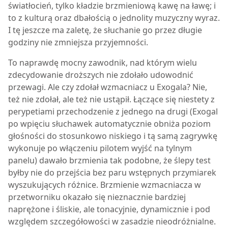
światłocień, tylko kładzie brzmieniową kawę na ławę; i
to z kulturą oraz dbałością o jednolity muzyczny wyraz.
I tę jeszcze ma zaletę, że słuchanie go przez długie
godziny nie zmniejsza przyjemności.
To naprawdę mocny zawodnik, nad którym wielu
zdecydowanie droższych nie zdołało udowodnić
przewagi. Ale czy zdołał wzmacniacz u Exogala? Nie,
też nie zdołał, ale też nie ustąpił. Łączące się niestety z
perypetiami przechodzenie z jednego na drugi (Exogal
po wpięciu słuchawek automatycznie obniża poziom
głośności do stosunkowo niskiego i tą samą zagrywkę
wykonuje po włączeniu pilotem wyjść na tylnym
panelu) dawało brzmienia tak podobne, że ślepy test
byłby nie do przejścia bez paru wstępnych przymiarek
wyszukujących różnice. Brzmienie wzmacniacza w
przetworniku okazało się nieznacznie bardziej
naprężone i śliskie, ale tonacyjnie, dynamicznie i pod
względem szczegółowości w zasadzie nieodróżnialne.