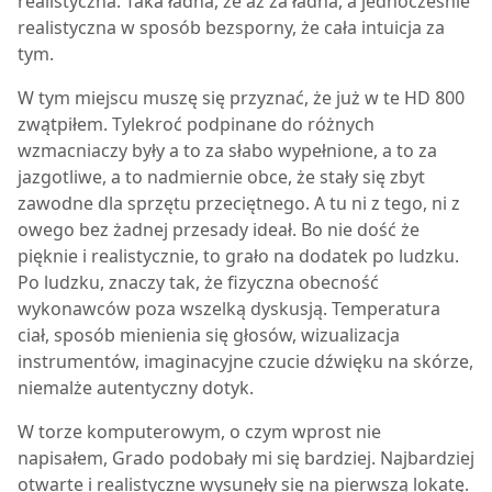
realistyczna. Taka ładna, że aż za ładna, a jednocześnie
realistyczna w sposób bezsporny, że cała intuicja za
tym.
W tym miejscu muszę się przyznać, że już w te HD 800
zwątpiłem. Tylekroć podpinane do różnych
wzmacniaczy były a to za słabo wypełnione, a to za
jazgotliwe, a to nadmiernie obce, że stały się zbyt
zawodne dla sprzętu przeciętnego. A tu ni z tego, ni z
owego bez żadnej przesady ideał. Bo nie dość że
pięknie i realistycznie, to grało na dodatek po ludzku.
Po ludzku, znaczy tak, że fizyczna obecność
wykonawców poza wszelką dyskusją. Temperatura
ciał, sposób mienienia się głosów, wizualizacja
instrumentów, imaginacyjne czucie dźwięku na skórze,
niemalże autentyczny dotyk.
W torze komputerowym, o czym wprost nie
napisałem, Grado podobały mi się bardziej. Najbardziej
otwarte i realistyczne wysunęły się na pierwszą lokatę.