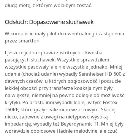
długą metę, z którym wolałbym zostać.
Odsłuch: Dopasowanie słuchawek
W komplecie mały pilot do ewentualnego zastąpienia
przez smartfon.
I jeszcze jedna sprawa z istotnych – kwestia
pasujących słuchawek. Wszystkie sprawdziłem i
wszystkie pasowały, ale nie wszystkie jednako. Mniej
udanie (chociaż udanie) wypadły Sennheiser HD 600 z
dawnych czasów, u których pogłosowość i poczucie
lekkiej obcości przy transferze koaksjalnym były
największe, niemniej na pewno odległe od możliwości
krytyki. Po prostu inni wypadli lepiej, w tym Fostex
T60RP, które grały realizmem wzorcowym. Słabiej
nieco, zapewne z uwagi na nietypowo wysoką
impedancję, wypadły też Beyerdynamic T1. Mniej były
wprawdzie pogłosowe i ładnie melodyjne, ale czuć