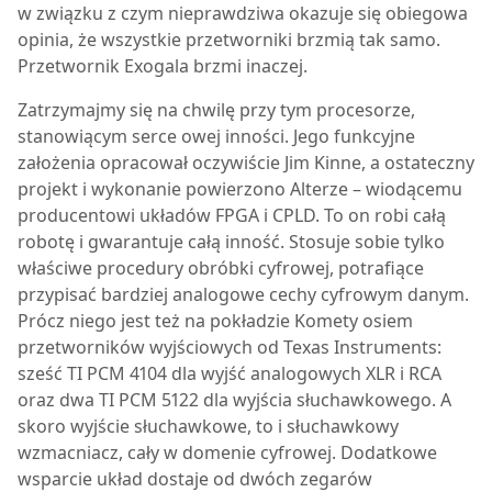
w związku z czym nieprawdziwa okazuje się obiegowa
opinia, że wszystkie przetworniki brzmią tak samo.
Przetwornik Exogala brzmi inaczej.
Zatrzymajmy się na chwilę przy tym procesorze,
stanowiącym serce owej inności. Jego funkcyjne
założenia opracował oczywiście Jim Kinne, a ostateczny
projekt i wykonanie powierzono Alterze – wiodącemu
producentowi układów FPGA i CPLD. To on robi całą
robotę i gwarantuje całą inność. Stosuje sobie tylko
właściwe procedury obróbki cyfrowej, potrafiące
przypisać bardziej analogowe cechy cyfrowym danym.
Prócz niego jest też na pokładzie Komety osiem
przetworników wyjściowych od Texas Instruments:
sześć TI PCM 4104 dla wyjść analogowych XLR i RCA
oraz dwa TI PCM 5122 dla wyjścia słuchawkowego. A
skoro wyjście słuchawkowe, to i słuchawkowy
wzmacniacz, cały w domenie cyfrowej. Dodatkowe
wsparcie układ dostaje od dwóch zegarów