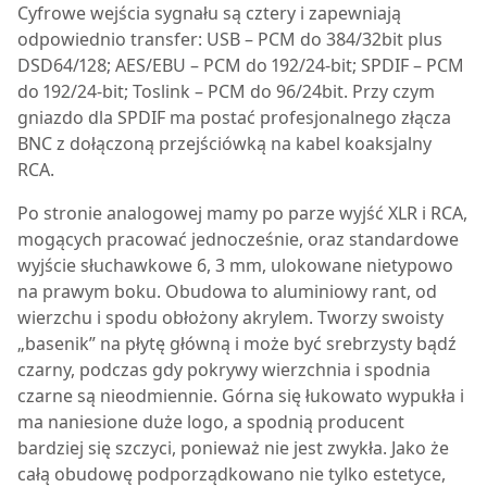
Cyfrowe wejścia sygnału są cztery i zapewniają
odpowiednio transfer: USB – PCM do 384/32bit plus
DSD64/128; AES/EBU – PCM do 192/24-bit; SPDIF – PCM
do 192/24-bit; Toslink – PCM do 96/24bit. Przy czym
gniazdo dla SPDIF ma postać profesjonalnego złącza
BNC z dołączoną przejściówką na kabel koaksjalny
RCA.
Po stronie analogowej mamy po parze wyjść XLR i RCA,
mogących pracować jednocześnie, oraz standardowe
wyjście słuchawkowe 6, 3 mm, ulokowane nietypowo
na prawym boku. Obudowa to aluminiowy rant, od
wierzchu i spodu obłożony akrylem. Tworzy swoisty
„basenik” na płytę główną i może być srebrzysty bądź
czarny, podczas gdy pokrywy wierzchnia i spodnia
czarne są nieodmiennie. Górna się łukowato wypukła i
ma naniesione duże logo, a spodnią producent
bardziej się szczyci, ponieważ nie jest zwykła. Jako że
całą obudowę podporządkowano nie tylko estetyce,