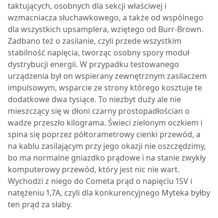
taktujących, osobnych dla sekcji właściwej i
wzmacniacza słuchawkowego, a także od wspólnego
dla wszystkich upsamplera, wziętego od Burr-Brown.
Zadbano też o zasilanie, czyli przede wszystkim
stabilność napięcia, tworząc osobny spory moduł
dystrybucji energii. W przypadku testowanego
urządzenia był on wspierany zewnętrznym zasilaczem
impulsowym, wsparcie ze strony którego kosztuje te
dodatkowe dwa tysiące. To niezbyt duży ale nie
mieszczący się w dłoni czarny prostopadłościan o
wadze przeszło kilograma. Świeci zielonym oczkiem i
spina się poprzez półtorametrowy cienki przewód, a
na kablu zasilającym przy jego okazji nie oszczędzimy,
bo ma normalne gniazdko prądowe i na stanie zwykły
komputerowy przewód, który jest nic nie wart.
Wychodzi z niego do Cometa prąd o napięciu 15V i
natężeniu 1,7A, czyli dla konkurencyjnego Myteka byłby
ten prąd za słaby.