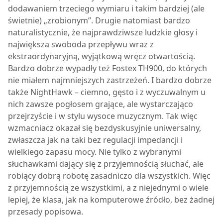
dodawaniem trzeciego wymiaru i takim bardziej (ale
świetnie) „zrobionym”. Drugie natomiast bardzo
naturalistycznie, że najprawdziwsze ludzkie głosy i
największa swoboda przepływu wraz z
ekstraordynaryjną, wyjątkową wręcz otwartością.
Bardzo dobrze wypadły też Fostex TH900, do których
nie miałem najmniejszych zastrzeżeń. I bardzo dobrze
także NightHawk – ciemno, gęsto i z wyczuwalnym u
nich zawsze pogłosem grające, ale wystarczająco
przejrzyście i w stylu wysoce muzycznym. Tak więc
wzmacniacz okazał się bezdyskusyjnie uniwersalny,
zwłaszcza jak na taki bez regulacji impedancji i
wielkiego zapasu mocy. Nie tylko z wybranymi
słuchawkami dający się z przyjemnością słuchać, ale
robiący dobrą robotę zasadniczo dla wszystkich. Więc
z przyjemnością ze wszystkimi, a z niejednymi o wiele
lepiej, że klasa, jak na komputerowe źródło, bez żadnej
przesady popisowa.