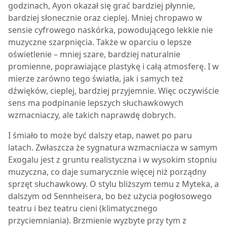
godzinach, Ayon okazał się grać bardziej płynnie,
bardziej słonecznie oraz cieplej. Mniej chropawo w
sensie cyfrowego naskórka, powodującego lekkie nie
muzyczne szarpnięcia. Także w oparciu o lepsze
oświetlenie – mniej szare, bardziej naturalnie
promienne, poprawiające plastykę i całą atmosferę. I w
mierze zarówno tego światła, jak i samych też
dźwięków, cieplej, bardziej przyjemnie. Więc oczywiście
sens ma podpinanie lepszych słuchawkowych
wzmacniaczy, ale takich naprawdę dobrych.
I śmiało to może być dalszy etap, nawet po paru
latach. Zwłaszcza że sygnatura wzmacniacza w samym
Exogalu jest z gruntu realistyczna i w wysokim stopniu
muzyczna, co daje sumarycznie więcej niż porządny
sprzęt słuchawkowy. O stylu bliższym temu z Myteka, a
dalszym od Sennheisera, bo bez użycia pogłosowego
teatru i bez teatru cieni (klimatycznego
przyciemniania). Brzmienie wyzbyte przy tym z