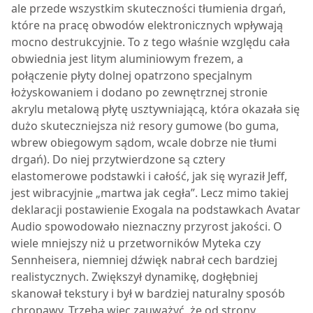
ale przede wszystkim skuteczności tłumienia drgań,
które na pracę obwodów elektronicznych wpływają
mocno destrukcyjnie. To z tego właśnie względu cała
obwiednia jest litym aluminiowym frezem, a
połączenie płyty dolnej opatrzono specjalnym
łożyskowaniem i dodano po zewnętrznej stronie
akrylu metalową płytę usztywniającą, która okazała się
dużo skuteczniejsza niż resory gumowe (bo guma,
wbrew obiegowym sądom, wcale dobrze nie tłumi
drgań). Do niej przytwierdzone są cztery
elastomerowe podstawki i całość, jak się wyraził Jeff,
jest wibracyjnie „martwa jak cegła”. Lecz mimo takiej
deklaracji postawienie Exogala na podstawkach Avatar
Audio spowodowało nieznaczny przyrost jakości. O
wiele mniejszy niż u przetworników Myteka czy
Sennheisera, niemniej dźwięk nabrał cech bardziej
realistycznych. Zwiększył dynamikę, dogłębniej
skanował tekstury i był w bardziej naturalny sposób
chropawy. Trzeba więc zauważyć, że od strony