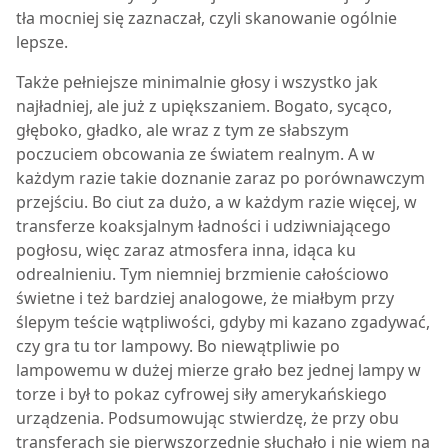
tła mocniej się zaznaczał, czyli skanowanie ogólnie
lepsze.
Także pełniejsze minimalnie głosy i wszystko jak
najładniej, ale już z upiększaniem. Bogato, sycąco,
głęboko, gładko, ale wraz z tym ze słabszym
poczuciem obcowania ze światem realnym. A w
każdym razie takie doznanie zaraz po porównawczym
przejściu. Bo ciut za dużo, a w każdym razie więcej, w
transferze koaksjalnym ładności i udziwniającego
pogłosu, więc zaraz atmosfera inna, idąca ku
odrealnieniu. Tym niemniej brzmienie całościowo
świetne i też bardziej analogowe, że miałbym przy
ślepym teście wątpliwości, gdyby mi kazano zgadywać,
czy gra tu tor lampowy. Bo niewątpliwie po
lampowemu w dużej mierze grało bez jednej lampy w
torze i był to pokaz cyfrowej siły amerykańskiego
urządzenia. Podsumowując stwierdzę, że przy obu
transferach się pierwszorzędnie słuchało i nie wiem na