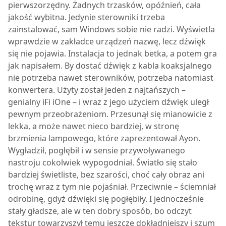
pierwszorzędny. Żadnych trzasków, opóźnień, cała
jakość wybitna. Jedynie sterowniki trzeba
zainstalować, sam Windows sobie nie radzi. Wyświetla
wprawdzie w zakładce urządzeń nazwę, lecz dźwięk
się nie pojawia. Instalacja to jednak betka, a potem gra
jak napisałem. By dostać dźwięk z kabla koaksjalnego
nie potrzeba nawet sterowników, potrzeba natomiast
konwertera. Użyty został jeden z najtańszych –
genialny iFi iOne – i wraz z jego użyciem dźwięk uległ
pewnym przeobrażeniom. Przesunął się mianowicie z
lekka, a może nawet nieco bardziej, w stronę
brzmienia lampowego, które zaprezentował Ayon.
Wygładził, pogłębił i w sensie przywoływanego
nastroju cokolwiek wypogodniał. Światło się stało
bardziej świetliste, bez szarości, choć cały obraz ani
trochę wraz z tym nie pojaśniał. Przeciwnie – ściemniał
odrobinę, gdyż dźwięki się pogłębiły. I jednocześnie
stały gładsze, ale w ten dobry sposób, bo odczyt
tekstur towarzyszył temu jeszcze dokładniejszy i szum