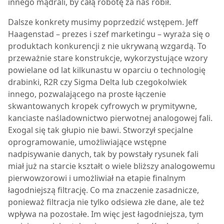
innego mądrali, by całą robotę za nas robił.
Dalsze konkrety musimy poprzedzić wstępem. Jeff
Haagenstad – prezes i szef marketingu – wyraża się o
produktach konkurencji z nie ukrywaną wzgardą. To
przeważnie stare konstrukcje, wykorzystujące wzory
powielane od lat kilkunastu w oparciu o technologię
drabinki, R2R czy Sigma Delta lub czegokolwiek
innego, pozwalającego na proste łączenie
skwantowanych kropek cyfrowych w prymitywne,
kanciaste naśladownictwo pierwotnej analogowej fali.
Exogal się tak głupio nie bawi. Stworzył specjalne
oprogramowanie, umożliwiające wstępne
nadpisywanie danych, tak by powstały rysunek fali
miał już na starcie kształt o wiele bliższy analogowemu
pierwowzorowi i umożliwiał na etapie finalnym
łagodniejszą filtrację. Co ma znaczenie zasadnicze,
ponieważ filtracja nie tylko odsiewa złe dane, ale też
wpływa na pozostałe. Im więc jest łagodniejsza, tym