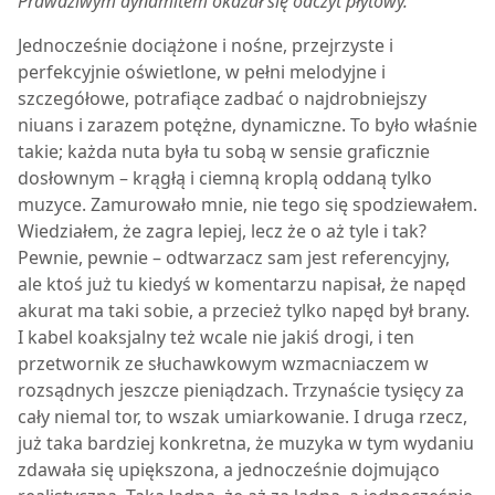
Prawdziwym dynamitem okazał się odczyt płytowy.
Jednocześnie dociążone i nośne, przejrzyste i
perfekcyjnie oświetlone, w pełni melodyjne i
szczegółowe, potrafiące zadbać o najdrobniejszy
niuans i zarazem potężne, dynamiczne. To było właśnie
takie; każda nuta była tu sobą w sensie graficznie
dosłownym – krągłą i ciemną kroplą oddaną tylko
muzyce. Zamurowało mnie, nie tego się spodziewałem.
Wiedziałem, że zagra lepiej, lecz że o aż tyle i tak?
Pewnie, pewnie – odtwarzacz sam jest referencyjny,
ale ktoś już tu kiedyś w komentarzu napisał, że napęd
akurat ma taki sobie, a przecież tylko napęd był brany.
I kabel koaksjalny też wcale nie jakiś drogi, i ten
przetwornik ze słuchawkowym wzmacniaczem w
rozsądnych jeszcze pieniądzach. Trzynaście tysięcy za
cały niemal tor, to wszak umiarkowanie. I druga rzecz,
już taka bardziej konkretna, że muzyka w tym wydaniu
zdawała się upiększona, a jednocześnie dojmująco