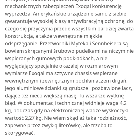
mechanicznych zabezpieczeń Exogal konkurencję
wyprzedza. Amerykańskie urządzenie samo z siebie
gwarantuje wysokiej klasy antywibracyjną ochronę, do
czego się przyczynia przede wszystkim bardziej zwarta
konstrukcja, a także wewnętrzne miękkie
odsprzęganie. Przetworniki Myteka i Sennheisera są
bowiem skręcanymi śrubowo pudełkami na niczym nie
wspieranych gumowych podkładkach, a nie
wyglądający specjalnie okazalej w rozmiarowym
wymiarze Exogal ma sztywne chassis wspierane
wewnętrznym i zewnętrznym pochłaniaczem drgań.
Jego aluminiowe ścianki są grubsze i pozbawione łącz,
dające też nieco większą masę. Tu wszakże wytknę
błąd. W dokumentacji technicznej widnieje waga 4,2
kg, podczas gdy na elektronicznej wadze wyskoczyła
wartość 2,27 kg. Nie wiem skąd aż taka rozbieżność,
zapewne przez zwykłą literówkę, ale trzeba to
skorygować.