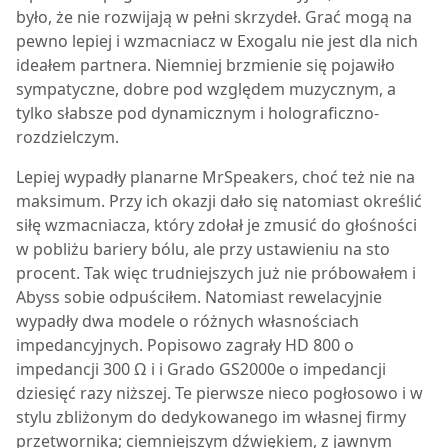
było, że nie rozwijają w pełni skrzydeł. Grać mogą na
pewno lepiej i wzmacniacz w Exogalu nie jest dla nich
ideałem partnera. Niemniej brzmienie się pojawiło
sympatyczne, dobre pod względem muzycznym, a
tylko słabsze pod dynamicznym i holograficzno-
rozdzielczym.
Lepiej wypadły planarne MrSpeakers, choć też nie na
maksimum. Przy ich okazji dało się natomiast określić
siłę wzmacniacza, który zdołał je zmusić do głośności
w pobliżu bariery bólu, ale przy ustawieniu na sto
procent. Tak więc trudniejszych już nie próbowałem i
Abyss sobie odpuściłem. Natomiast rewelacyjnie
wypadły dwa modele o różnych własnościach
impedancyjnych. Popisowo zagrały HD 800 o
impedancji 300 Ω i i Grado GS2000e o impedancji
dziesięć razy niższej. Te pierwsze nieco pogłosowo i w
stylu zbliżonym do dedykowanego im własnej firmy
przetwornika; ciemniejszym dźwiękiem, z jawnym