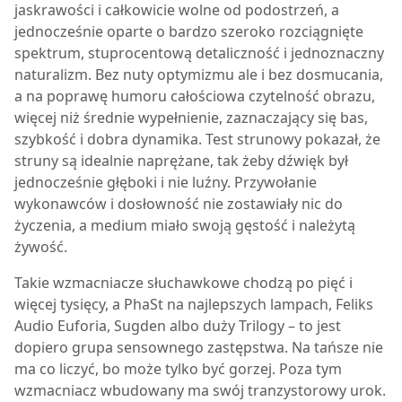
jaskrawości i całkowicie wolne od podostrzeń, a
jednocześnie oparte o bardzo szeroko rozciągnięte
spektrum, stuprocentową detaliczność i jednoznaczny
naturalizm. Bez nuty optymizmu ale i bez dosmucania,
a na poprawę humoru całościowa czytelność obrazu,
więcej niż średnie wypełnienie, zaznaczający się bas,
szybkość i dobra dynamika. Test strunowy pokazał, że
struny są idealnie naprężane, tak żeby dźwięk był
jednocześnie głęboki i nie luźny. Przywołanie
wykonawców i dosłowność nie zostawiały nic do
życzenia, a medium miało swoją gęstość i należytą
żywość.
Takie wzmacniacze słuchawkowe chodzą po pięć i
więcej tysięcy, a PhaSt na najlepszych lampach, Feliks
Audio Euforia, Sugden albo duży Trilogy – to jest
dopiero grupa sensownego zastępstwa. Na tańsze nie
ma co liczyć, bo może tylko być gorzej. Poza tym
wzmacniacz wbudowany ma swój tranzystorowy urok.