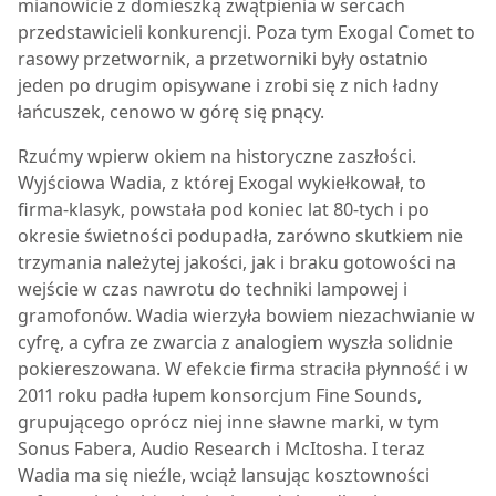
mianowicie z domieszką zwątpienia w sercach
przedstawicieli konkurencji. Poza tym Exogal Comet to
rasowy przetwornik, a przetworniki były ostatnio
jeden po drugim opisywane i zrobi się z nich ładny
łańcuszek, cenowo w górę się pnący.
Rzućmy wpierw okiem na historyczne zaszłości.
Wyjściowa Wadia, z której Exogal wykiełkował, to
firma-klasyk, powstała pod koniec lat 80-tych i po
okresie świetności podupadła, zarówno skutkiem nie
trzymania należytej jakości, jak i braku gotowości na
wejście w czas nawrotu do techniki lampowej i
gramofonów. Wadia wierzyła bowiem niezachwianie w
cyfrę, a cyfra ze zwarcia z analogiem wyszła solidnie
pokiereszowana. W efekcie firma straciła płynność i w
2011 roku padła łupem konsorcjum Fine Sounds,
grupującego oprócz niej inne sławne marki, w tym
Sonus Fabera, Audio Research i McItosha. I teraz
Wadia ma się nieźle, wciąż lansując kosztowności