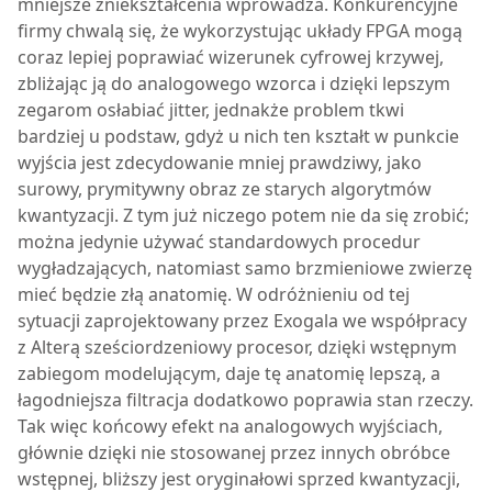
mniejsze zniekształcenia wprowadza. Konkurencyjne
firmy chwalą się, że wykorzystując układy FPGA mogą
coraz lepiej poprawiać wizerunek cyfrowej krzywej,
zbliżając ją do analogowego wzorca i dzięki lepszym
zegarom osłabiać jitter, jednakże problem tkwi
bardziej u podstaw, gdyż u nich ten kształt w punkcie
wyjścia jest zdecydowanie mniej prawdziwy, jako
surowy, prymitywny obraz ze starych algorytmów
kwantyzacji. Z tym już niczego potem nie da się zrobić;
można jedynie używać standardowych procedur
wygładzających, natomiast samo brzmieniowe zwierzę
mieć będzie złą anatomię. W odróżnieniu od tej
sytuacji zaprojektowany przez Exogala we współpracy
z Alterą sześciordzeniowy procesor, dzięki wstępnym
zabiegom modelującym, daje tę anatomię lepszą, a
łagodniejsza filtracja dodatkowo poprawia stan rzeczy.
Tak więc końcowy efekt na analogowych wyjściach,
głównie dzięki nie stosowanej przez innych obróbce
wstępnej, bliższy jest oryginałowi sprzed kwantyzacji,