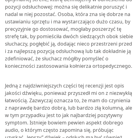
pozycji odsłuchowej: można się delikatnie poruszyć i
nadal w niej pozostać. Osoba, która zna się dobrze na
ustawianiu sprzętu i ma wystarczająco dużo czasu, by
precyzyjnie go dostosować, mogłaby poszerzyć tę
strefę tak, by pomieściła dwóch siedzących obok siebie
słuchaczy, pogłębić ją, dodając nieco przestrzeni przed
i za najlepszą pozycją odsłuchową lub tak dokładnie ją
zdefiniować, że słuchacz mógłby pomyśleć o
konieczności zastosowania kołnierza ortopedycznego.
J
edną z najdziwniejszych części tej recenzji jest opis
jakości dźwięku, ponieważ przyszedł mi on z niezwykłą
łatwością. Zazwyczaj oznacza to, że mam do czynienia
z naprawdę bardzo dobrą, lub bardzo złą kolumną, ale
w tym przypadku jest to jak najbardziej pozytywny
symptom. Istnieje bowiem pewien aspekt dobrego
audio, o którym często zapomina się, próbując
uzyskać „lepszy” dźwięk – odsłuch ma być również