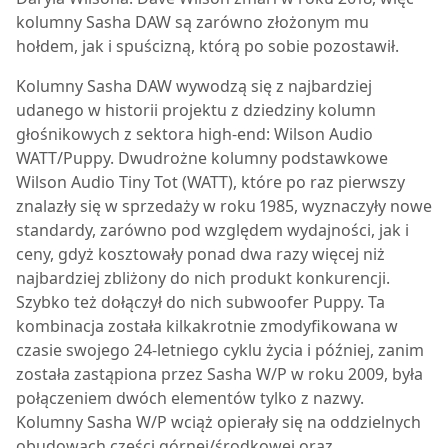
kolumny
Sasha DAW
są zarówno złożonym mu
hołdem, jak i spuścizną, którą po sobie pozostawił.
Kolumny
Sasha DAW
wywodzą się z najbardziej
udanego w historii projektu z dziedziny kolumn
głośnikowych z sektora high-end: Wilson Audio
WATT/Puppy. Dwudrożne kolumny podstawkowe
Wilson Audio Tiny Tot (WATT), które po raz pierwszy
znalazły się w sprzedaży w roku 1985, wyznaczyły nowe
standardy, zarówno pod względem wydajności, jak i
ceny, gdyż kosztowały ponad dwa razy więcej niż
najbardziej zbliżony do nich produkt konkurencji.
Szybko też dołączył do nich subwoofer Puppy. Ta
kombinacja została kilkakrotnie zmodyfikowana w
czasie swojego 24-letniego cyklu życia i później, zanim
została zastąpiona przez Sasha W/P w roku 2009, była
połączeniem dwóch elementów tylko z nazwy.
Kolumny Sasha W/P wciąż opierały się na oddzielnych
obudowach części górnej/środkowej oraz