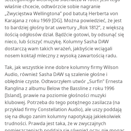
właśnie chcecie, odtwórzcie sobie nagranie
„Zwycięstwa Wellingtona” pod batutą Herberta von
Karajana z roku 1969 [DG]. Można powiedzieć, że jest
to bardziej głośny brat uwertury „Rok 1812”, z większą
ilością odgłosów dział. Bądźcie gotowi, by odsunąć się
nieco, lub ściszyć muzykę. Kolumny
Sasha DAW
dostarczą wam takich wrażeń, jakbyście wciągali
nosem koktajl mleczny z wysoką zawartością radu.
Tak, jak wszystkie inne dobre kolumny firmy Wilson
Audio, również
Sasha DAW
są szalenie głośne i
obłędnie czyste. Odtworzyłem utwór „Surfin” Ernesta
Ranglina z albumu Below the Bassline z roku 1996
[Island], prawie na poziomie głośności muzyki
klubowej. Potrzeba do tego potężnego zasilacza (na
przykład firmy Constellation Audio), ale uszy poddają
się na długo zanim kolumny napotykają jakiekolwiek
trudności. Prawda jest taka, że w zwyczajnych
pomieszczeniach poddają się również oczy, nie mogąc