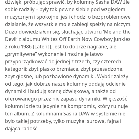
dźwięk, próbując sprawić, by kolumny
Sasha DAW
źle
sobie radziły – były tak pewne siebie pod względem
muzycznym i spokojne, jeśli chodzi o bezproblemowe
działanie, że wszystkie moje zabiegi spełzły na niczym.
Dużo dowiedziałem się, słuchając utworu ‘Me and the
Devil’ z albumu Whites Off Earth Now Cowboy Junkies
z roku 1986 [Latent]. Jest to dobrze nagrane, ale
„prymitywne” wykonanie i można je łatwo
przyporządkować do jednej z trzech, czy czterech
kategorii: zbyt płasko brzmiące, zbyt przesadzone,
zbyt głośne, lub pozbawione dynamiki. Wybór zależy
od tego, jak dobrze nasze kolumny oddają odcienie
dynamiki i budują scenę dźwiękową, a także od
oferowanego przez nie zapasu dynamiki. Większość
kolumn idzie tu jedynie na kompromis, który rujnuje
ten album. Z kolumnami
Sasha DAW
w systemie nie
było takiej potrzeby, tylko muzyka: surowa, fajna i
dająca radość.