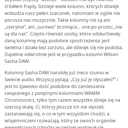
źródłem frajdy. Istnieje wiele kolumn, których dźwięk
wzbudza nasz pełen szacunek, natomiast w ogóle nie
porusza nas muzycznie. Takie kolumny nie są ani
„sterylne”, ani „surowo” brzmiące... one po prostu „nie
są dla nas”. Często również osoby, które odsłuchiwały
daną kolumnę mają podobne spostrzeżenia: jest
świetna i działa bez zarzutu, ale dźwięk się nie podoba.
Zupełnie odwrotnie jest w przypadku kolumn Wilson
Sasha DAW
.
Kolumny
Sasha DAW
narobiły już nieco szumu w
świecie audio. Wszyscy pytają: „Czy już je słyszałeś?” i
jest to zjawisko dość podobne do zamieszania
związanego z potężnymi kolumnami WAMM
Chronosonics, tylko tym razem wszystko dzieje się na
szerszą skalę. Ci, którzy jeszcze ich nie słyszeli,
zastanawiają się, o co w tym wszystkim chodzi, a
wtajemniczeni rozważają, który ze swoich organów
wewnętrznych (choćby wcześniej wydawał się