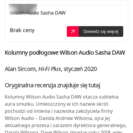
Wilson Audio
Sasha DAW
Brak ceny
Dowiedz się więcej
Kolumny podłogowe
Wilson Audio Sasha DAW
Alan Sircom,
Hi-Fi Plus
, styczeń 2020
Oryginalna recenzja znajduje się
tutaj
K
olumny Wilson Audio
Sasha DAW
otacza subtelna
aura smutku. Umieszczony w ich nazwie skrót
pochodzi od imienia i nazwiska założyciela firmy
Wilson Audio – Davida Andrew Wilsona, ojca jej
aktualnego prezesa i zarazem dyrektora generalnego,
Daryla Wilsona. Dave Wilson zmarł w roku 2018, więc