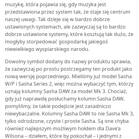
muzykę, która pojawia się, gdy muzyka jest
przedstawiona przez system tak, że staje się centrum
naszej uwagi. Tak dzieje się w bardzo dobrze
ustawionych systemach, ale zazwyczaj są to bardzo
dobrze ustawione systemy, które kosztują tak dużo, że
mogłyby storpedować gospodarkę jakiegoś
niewielkiego wyspiarskiego narodu.
Dowolny symbol dodany do nazwy produktu sprawia,
że zazwyczaj po prostu postrzegamy ten produkt jako
nową wersję poprzedniego. Mieliśmy już model Sasha
W/P i
Sasha Series 2
, więc można wybaczyć tym, którzy
uznają kolumny
Sasha DAW
za model Mk 3. Chociaż,
gdy już naprawdę posłuchamy kolumn
Sasha DAW
,
pomyślimy, że takie podejście jest zasadniczo
niewybaczalne. Kolumny
Sasha DAW
to nie Sasha Mk 3,
tylko odrodzone, czyste i proste Sasha. Są one chyba
również najlepszym możliwym hołdem dla Dave’a
Wilsona – dziełem, które by pokochał – i jednymi z