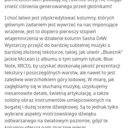
znieść ciśnienia generowanego przed głośnikami!
I choć łatwo jest zdyskredytować kolumny, których
głównym zadaniem jest wywrzeć na nas imponujące
wrażenie, jest to dopiero pierwszy stopień
wtajemniczenia w działanie kolumn
Sasha DAW
.
Wystarczy przejść do bardziej subtelnej muzyki o
bardziej złożonej teksturze, takiej, jak utwór „Bluesnik”
Jackie McLean (z albumu o tym samym tytule, Blue
Note, XRCD), by uzyskać doskonałą jakość prezentacji
tekstury i poszczególnych warstw, ale nawet to jest
zaledwie wierzchołkiem góry lodowej. W miarę, jak
zagłębiamy się w słuchaną muzykę, uzyskujemy
niesamowite detale, świetną artykulację, a także
solidny obraz instrumentów umiejscowionych na
bogatej i dużej scenie dźwiękowej. Są to jednak tylko
wybrane aspekty mistrzowskiego dźwięku
odtwarzanego na światowym poziomie, gdyż te
kolumny oferują nam znacznie więcej.