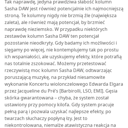
T
ak naprawdę, jedyna prawdziwa słabość kolumn
Sasha DAW
jest również potencjalnie ich najmocniejszą
stroną. Te kolumny nigdy nie brzmią źle (największa
zaleta), ale również mają potencjał, by brzmieć
naprawdę nieziemsko. W przypadku niektórych
zestawów kolumn
Sasha DAW
ten potencjał
pozostanie nieodkryty. Gdy badamy ich możliwości i
sięgamy po więcej, nie kontemplujemy tak po prostu
ich wspaniałości, ale uzyskujemy efekty, które potrafią
nas totalnie zszokować. Możemy przetestować
rzeczywistą moc kolumn
Sasha DAW
, odtwarzając
poruszającą muzykę, na przykład niesamowite
wykonanie Koncertu wiolonczelowego Edwarda Elgara
przez Jacqueline du Pré’s [Barbirolli, LSO, EMI]. Gęsia
skórka gwarantowana – chyba, że system został
ustawiony przy pomocy kilofa. Gdy system pracuje
pełną parą i pozwala uzyskać najlepsze efekty, po
twarzach słuchaczy popłyną łzy. Jest to
niekontrolowana, niemalże atawistyczna reakcja na