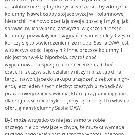
absolutnie niezbędny do życia) sprzedać, by zdobyć te
kolumny. Nawet osoby stojące wyżej w „kolumnowej
hierarchii” na nowo oceniają swoją pozycję i myślą, jak
sprawić, by ich własne, zazwyczaj większe i droższe
kolumny, pozwalały im osiągnąć te same efekty. Często
kończy się to stwierdzeniem, że model
Sasha DAW
jest
w rzeczywistości lepszy niż inne, droższe kolumny. I
nie jest to zwykła hiperbola, czy też chęć
wypromowania sprzętu przez recenzenta (choć
czasem rzeczywiście działamy niczym przekupki na
targu, nawołujące do zakupu urządzeń z sektora high-
end), lecz jeden z tych niezbyt częstych przypadków
prawdziwego zaciekawienia, które przypominają nam,
dlaczego właściwie wykonujemy tę robotę. I to właśnie
oferują nam kolumny
Sasha DAW
.
B
yć może wszystko to nie jest samo w sobie
szczególnie porywające – chyba, że muzyka wymaga
szczególnego wciśnięcia słuchacza w fotel. Jeśli tego