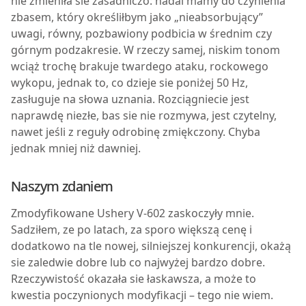
nie zmieniła sie zasadniczo: nadal mamy do czynienia
zbasem, który określiłbym jako „nieabsorbujący”
uwagi, równy, pozbawiony podbicia w średnim czy
górnym podzakresie. W rzeczy samej, niskim tonom
wciąż trochę brakuje twardego ataku, rockowego
wykopu, jednak to, co dzieje sie poniżej 50 Hz,
zasługuje na słowa uznania. Rozciągniecie jest
naprawdę niezłe, bas sie nie rozmywa, jest czytelny,
nawet jeśli z reguły odrobinę zmiękczony. Chyba
jednak mniej niż dawniej.
Naszym zdaniem
Zmodyfikowane Ushery V-602 zaskoczyły mnie.
Sadziłem, ze po latach, za sporo większą cenę i
dodatkowo na tle nowej, silniejszej konkurencji, okażą
sie zaledwie dobre lub co najwyżej bardzo dobre.
Rzeczywistość okazała sie łaskawsza, a może to
kwestia poczynionych modyfikacji – tego nie wiem.