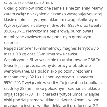
ścięcia, szerokie na 20 mm.
Układ głośników oraz one same się nie zmieniły. Mamy
zatem wciąż do czynienia z rzadko występującym w tej
klasie minimalistycznym układem dwugłośnikowym.
Wykorzystano 7-calowy midwoofer 8935A oraz tweeter
9930–20NC. Pierwszy ma papierową, purchlowatą
membranę zawieszoną na podatnym gumowym
resorze.
Napęd stanowi 110-milimetrowy magnes ferrytowy o
masie 0,8 kg oraz 38-milimetrowa cewka.
Współczynnik BL w szczelinie to umiarkowane 7,36 Tm.
Głośnik jest przeznaczony do pracy w obudowie
wentylowanej. Ma dość nisko położony rezonans
mechaniczny (32 Hz). Usher wykorzystuje tweeter
9930–20NC wyłącznie w serii V. To jedwabna kopułka o
średnicy 28 mm, nisko położonym rezonansie układu
drgającego (700 Hz) i charakterystyce umożliwiającej
niski podział pasma w układzie dwudrożnym – w tym
przypadku jest to, według deklaracji producenta, 2,2