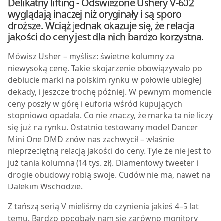
Delikatny lifting - Odświeżone Ushery V-602
wyglądają inaczej niż oryginały i są sporo
droższe. Wciąż jednak okazuje się, że relacja
jakości do ceny jest dla nich bardzo korzystna.
M
ówisz Usher – myślisz: świetne kolumny za
niewysoką cenę. Takie skojarzenie obowiązywało po
debiucie marki na polskim rynku w połowie ubiegłej
dekady, i jeszcze trochę później. W pewnym momencie
ceny poszły w górę i euforia wśród kupujących
stopniowo opadała. Co nie znaczy, że marka ta nie liczy
się już na rynku. Ostatnio testowany model Dancer
Mini One DMD znów nas zachwycił – właśnie
nieprzeciętną relacją jakości do ceny. Tyle że nie jest to
już tania kolumna (14 tys. zł). Diamentowy tweeter i
drogie obudowy robią swoje. Cudów nie ma, nawet na
Dalekim Wschodzie.
Z tańszą serią V mieliśmy do czynienia jakieś 4–5 lat
temu. Bardzo podobały nam się zarówno monitory