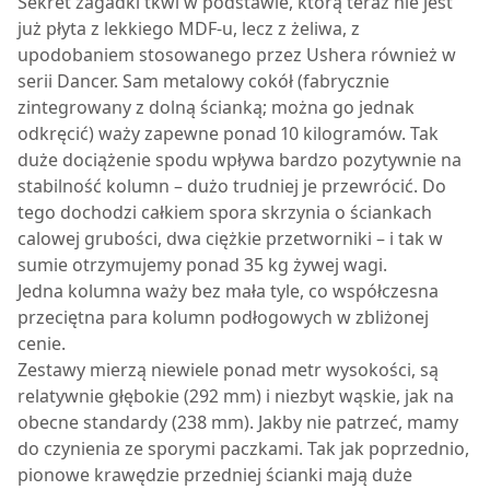
Sekret zagadki tkwi w podstawie, którą teraz nie jest
już płyta z lekkiego MDF-u, lecz z żeliwa, z
upodobaniem stosowanego przez Ushera również w
serii Dancer. Sam metalowy cokół (fabrycznie
zintegrowany z dolną ścianką; można go jednak
odkręcić) waży zapewne ponad 10 kilogramów. Tak
duże dociążenie spodu wpływa bardzo pozytywnie na
stabilność kolumn – dużo trudniej je przewrócić. Do
tego dochodzi całkiem spora skrzynia o ściankach
calowej grubości, dwa ciężkie przetworniki – i tak w
sumie otrzymujemy ponad 35 kg żywej wagi.
Jedna kolumna waży bez mała tyle, co współczesna
przeciętna para kolumn podłogowych w zbliżonej
cenie.
Zestawy mierzą niewiele ponad metr wysokości, są
relatywnie głębokie (292 mm) i niezbyt wąskie, jak na
obecne standardy (238 mm). Jakby nie patrzeć, mamy
do czynienia ze sporymi paczkami. Tak jak poprzednio,
pionowe krawędzie przedniej ścianki mają duże