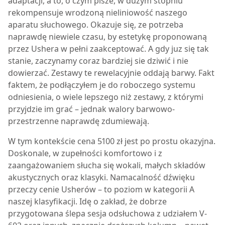
adaptacji, a to, o czym pisze, w dużym stopniu
rekompensuje wrodzoną nieliniowość naszego
aparatu słuchowego. Okazuje się, ze potrzeba
naprawdę niewiele czasu, by estetykę proponowaną
przez Ushera w pełni zaakceptować. A gdy juz się tak
stanie, zaczynamy coraz bardziej sie dziwić i nie
dowierzać. Zestawy te rewelacyjnie oddają barwy. Fakt
faktem, że podłączyłem je do roboczego systemu
odniesienia, o wiele lepszego niż zestawy, z którymi
przyjdzie im grać – jednak walory barwowo-
przestrzenne naprawdę zdumiewają.
W tym kontekście cena 5100 zł jest po prostu okazyjna.
Doskonale, w zupełności komfortowo i z
zaangażowaniem słucha się wokali, małych składów
akustycznych oraz klasyki. Namacalność dźwięku
przeczy cenie Usherów – to poziom w kategorii A
naszej klasyfikacji. Idę o zakład, że dobrze
przygotowana ślepa sesja odsłuchowa z udziałem V-