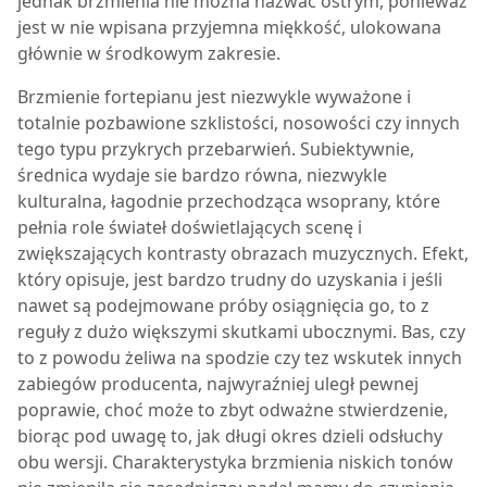
jednak brzmienia nie można nazwać ostrym, ponieważ
jest w nie wpisana przyjemna miękkość, ulokowana
głównie w środkowym zakresie.
Brzmienie fortepianu jest niezwykle wyważone i
totalnie pozbawione szklistości, nosowości czy innych
tego typu przykrych przebarwień. Subiektywnie,
średnica wydaje sie bardzo równa, niezwykle
kulturalna, łagodnie przechodząca wsoprany, które
pełnia role świateł doświetlających scenę i
zwiększających kontrasty obrazach muzycznych. Efekt,
który opisuje, jest bardzo trudny do uzyskania i jeśli
nawet są podejmowane próby osiągnięcia go, to z
reguły z dużo większymi skutkami ubocznymi. Bas, czy
to z powodu żeliwa na spodzie czy tez wskutek innych
zabiegów producenta, najwyraźniej uległ pewnej
poprawie, choć może to zbyt odważne stwierdzenie,
biorąc pod uwagę to, jak długi okres dzieli odsłuchy
obu wersji. Charakterystyka brzmienia niskich tonów