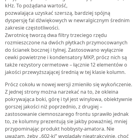
kHz. To pożądana wartość,
pozwalająca uzyskać szerszą, bardziej spójną
dyspersję fal dźwiękowych w newralgicznym średnim
zakresie częstotliwości.
Zwrotnicę tworzą dwa filtry trzeciego rzędu
rozmieszczone na dwóch płytkach przymocowanych
do ścianek bocznej i tylnej. Zastosowano wyłącznie
cewki powietrzne i kondensatory MKP, prócz nich są
także rezystory cermetowe – łącznie 12 elementów o
jakości przewyższającej średnią w tej klasie kolumn.
Prócz cokołu w nowej wersji zmieniło się wykończenie.
Z jednej strony można narzekać na to, że okleina
pokrywająca boki, górę i tył jest winylowa, obiektywnie
gorszej jakości niż poprzednio, z drugiej –
zastosowanie ciemnoszarego frontu sprawiło jednak
to, ze kolumny prezentują sie jakby poważniej, mniej
przypominając produkt hobbysty-amatora. Nie
uważam, żeby „602-ki” wyglądały nieatrakcyjnie, choć