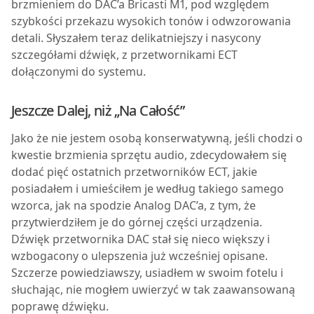
brzmieniem do DAC’a Bricasti M1, pod względem
szybkości przekazu wysokich tonów i odwzorowania
detali. Słyszałem teraz delikatniejszy i nasycony
szczegółami dźwięk, z przetwornikami ECT
dołączonymi do systemu.
Jeszcze Dalej, niż „Na Całość”
Jako że nie jestem osobą konserwatywną, jeśli chodzi o
kwestie brzmienia sprzętu audio, zdecydowałem się
dodać pięć ostatnich przetworników ECT, jakie
posiadałem i umieściłem je według takiego samego
wzorca, jak na spodzie Analog DAC’a, z tym, że
przytwierdziłem je do górnej części urządzenia.
Dźwięk przetwornika DAC stał się nieco większy i
wzbogacony o ulepszenia już wcześniej opisane.
Szczerze powiedziawszy, usiadłem w swoim fotelu i
słuchając, nie mogłem uwierzyć w tak zaawansowaną
poprawę dźwięku.