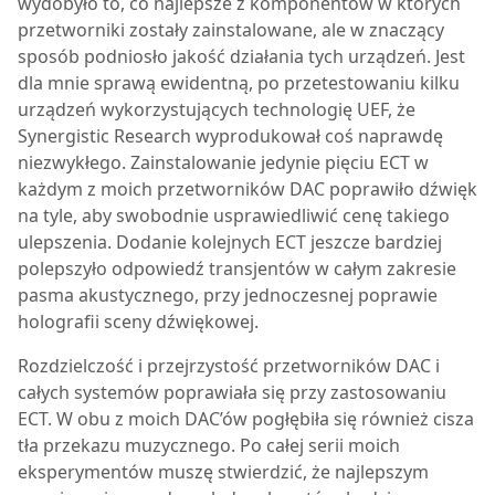
wydobyło to, co najlepsze z komponentów w których
przetworniki zostały zainstalowane, ale w znaczący
sposób podniosło jakość działania tych urządzeń. Jest
dla mnie sprawą ewidentną, po przetestowaniu kilku
urządzeń wykorzystujących technologię UEF, że
Synergistic Research wyprodukował coś naprawdę
niezwykłego. Zainstalowanie jedynie pięciu ECT w
każdym z moich przetworników DAC poprawiło dźwięk
na tyle, aby swobodnie usprawiedliwić cenę takiego
ulepszenia. Dodanie kolejnych ECT jeszcze bardziej
polepszyło odpowiedź transjentów w całym zakresie
pasma akustycznego, przy jednoczesnej poprawie
holografii sceny dźwiękowej.
Rozdzielczość i przejrzystość przetworników DAC i
całych systemów poprawiała się przy zastosowaniu
ECT. W obu z moich DAC’ów pogłębiła się również cisza
tła przekazu muzycznego. Po całej serii moich
eksperymentów muszę stwierdzić, że najlepszym