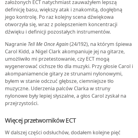
założonych ECT natychmiast zauważyłem lepszą
definicję basu, większy atak i znakomitą, dogłębną
jego kontrolę. Po raz kolejny scena dźwiękowa
otworzyła się, wraz z polepszeniem koncentracji
dźwięku i definicji pozostałych instrumentów.
Nagranie
Tell Me Once Again
(24/192), na którym śpiewa
Carol Kidd, a Nigel Clark akompaniuje jej na gitarze,
umożliwiło mi przetestowanie, czy ECT mogą
wygenerować cichsze tło dla muzyki. Przy głosie Carol i
akompaniamencie gitary ze strunami nylonowymi,
byłem w stanie odczuć głębsze, ciemniejsze tło
muzyczne. Uderzenia palców Clarka w struny
nylonowe były lepiej słyszalne, a głos Carol zyskał na
przejrzystości.
Więcej przetworników ECT
W dalszej części odsłuchów, dodałem kolejne pięć