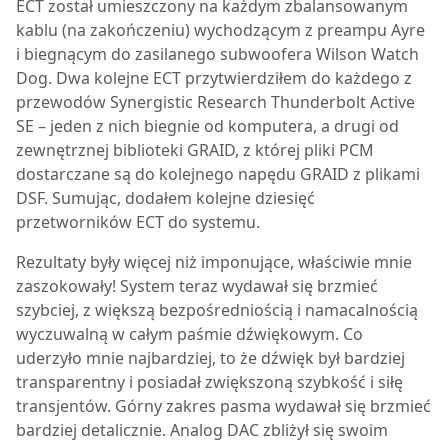
ECT został umieszczony na każdym zbalansowanym
kablu (na zakończeniu) wychodzącym z preampu Ayre
i biegnącym do zasilanego subwoofera Wilson Watch
Dog. Dwa kolejne ECT przytwierdziłem do każdego z
przewodów Synergistic Research Thunderbolt Active
SE – jeden z nich biegnie od komputera, a drugi od
zewnętrznej biblioteki GRAID, z której pliki PCM
dostarczane są do kolejnego napędu GRAID z plikami
DSF. Sumując, dodałem kolejne dziesięć
przetworników ECT do systemu.
Rezultaty były więcej niż imponujące, właściwie mnie
zaszokowały! System teraz wydawał się brzmieć
szybciej, z większą bezpośredniością i namacalnością
wyczuwalną w całym paśmie dźwiękowym. Co
uderzyło mnie najbardziej, to że dźwięk był bardziej
transparentny i posiadał zwiększoną szybkość i siłę
transjentów. Górny zakres pasma wydawał się brzmieć
bardziej detalicznie. Analog DAC zbliżył się swoim