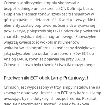
Crimson w olbrzymim stopniu skorzystał z
bezpośredniego umieszczenia ECT. Definicja basu,
skupienie średnich tonów, szybkość transjentów w
górnym paśmie i detaliczność dźwięku – wszystkie te
elementy zostały poprawione. Scena dźwiękowa się
powiększyła, polepszyło się także odczucie powietrza i
charakterystyka miejsca nagraniowego. Zauważyłem
większą kwiecistość wokoło instrumentów i
wokalistów. Holograficzna jakość sceny dźwiękowej,
jaką usłyszałem po dodaniu przetworników ECT do
Analog DAC’a, również pojawiła się przy DAC’u
Crimson. Lepsza była również cisza tła muzycznego.
Przetworniki ECT obok Lamp Próżniowych
Crimson jest wyposażony w trzy lampy instalowane na
zewnątrz obudowy. Umieściłem ECT przy każdej z lamp
uważając, by nie dotykały ich bezpośrednio. Rezultat
dało się natychmiast usłyszeć. Scena dźwiękowa