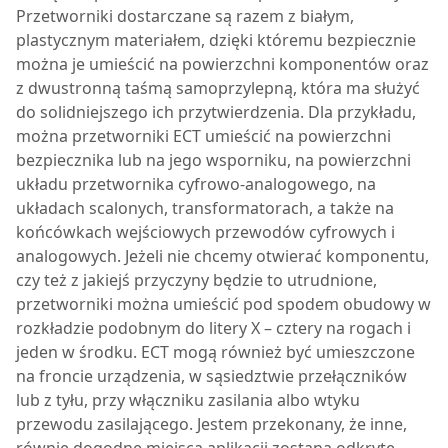
Przetworniki dostarczane są razem z białym,
plastycznym materiałem, dzięki któremu bezpiecznie
można je umieścić na powierzchni komponentów oraz
z dwustronną taśmą samoprzylepną, która ma służyć
do solidniejszego ich przytwierdzenia. Dla przykładu,
można przetworniki ECT umieścić na powierzchni
bezpiecznika lub na jego wsporniku, na powierzchni
układu przetwornika cyfrowo-analogowego, na
układach scalonych, transformatorach, a także na
końcówkach wejściowych przewodów cyfrowych i
analogowych. Jeżeli nie chcemy otwierać komponentu,
czy też z jakiejś przyczyny będzie to utrudnione,
przetworniki można umieścić pod spodem obudowy w
rozkładzie podobnym do litery X – cztery na rogach i
jeden w środku. ECT mogą również być umieszczone
na froncie urządzenia, w sąsiedztwie przełączników
lub z tyłu, przy włączniku zasilania albo wtyku
przewodu zasilającego. Jestem przekonany, że inne,
równie dogodne miejsca aplikacji zostaną odkryte,