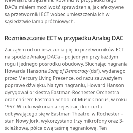
DAC’a miałem możliwość sprawdzenia, jak efektywne
są przetworniki ECT wobec umieszczenia ich w
sąsiedztwie lamp próżniowych.
Rozmieszczenie ECT w przypadku Analog DAC
Zacząłem od umieszczenia pięciu przetworników ECT
na spodzie Analog DAC’a – po jednym przy każdym
rogu i jednego pośrodku obudowy. Słuchając nagrania
Howarda Hansona
Song of Democracy
(dsf), wydanego
przez Mercury Living Presence, od razu zauważyłem
poprawę dźwięku. Na tym nagraniu, Howard Hanson
dyrygował orkiestrą Eastman-Rochester Orchestra
oraz chórem Eastman School of Music Chorus, w roku
1957. W celu wykonania rejestracji koncertu
odbywającego się w Eastman Theatre, w Rochester –
stan Nowy Jork, wykorzystano trzy mikrofony oraz 3-
ścieżkową, półcalową taśmę nagraniową. Ten