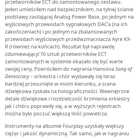
przetworników ECT do zamontowanego zestawu.
Jeden umieściłem nad bezpiecznikiem, na tylnej ścianie
podstawy zasilającej Analog Power Base, po jednym na
wyjściowych przewodach sygnałowych DAC’a (na ich
zakończeniach) i po jednym na zbalansowanych
przewodach wyjściowych przedwzmacniacza Ayre KX-
R (również na końcach). Rezultat był naprawdę
zdumiewający! 10 sztuk przetworników ECT
zamontowanych w systemie okazało się być warte
swojej ceny. Powróciłem do nagrania Hansona
Song of
Democracy
– orkiestra i chór wydawały się teraz
bardziej przesunięte w moim kierunku, a scena
dźwiękowa zyskała na holograficzności. Wewnętrzne
detale dźwiękowe i rozdzielczość brzmienia orkiestry
jak i chóru poprawiły się, a w wyższych rejestrach
można było poczuć większą ilość powietrza.
Instrumenty na albumie Fourplay uzyskały większy
ciężar i jakość dynamiczną. Tak samo, jak w nagraniu