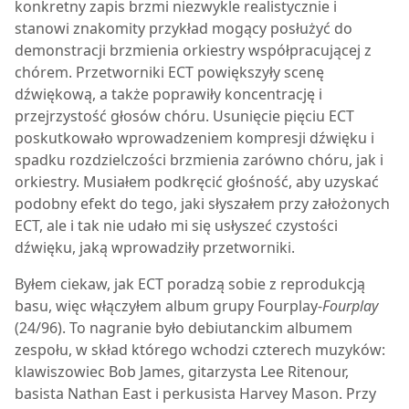
konkretny zapis brzmi niezwykle realistycznie i
stanowi znakomity przykład mogący posłużyć do
demonstracji brzmienia orkiestry współpracującej z
chórem. Przetworniki ECT powiększyły scenę
dźwiękową, a także poprawiły koncentrację i
przejrzystość głosów chóru. Usunięcie pięciu ECT
poskutkowało wprowadzeniem kompresji dźwięku i
spadku rozdzielczości brzmienia zarówno chóru, jak i
orkiestry. Musiałem podkręcić głośność, aby uzyskać
podobny efekt do tego, jaki słyszałem przy założonych
ECT, ale i tak nie udało mi się usłyszeć czystości
dźwięku, jaką wprowadziły przetworniki.
Byłem ciekaw, jak ECT poradzą sobie z reprodukcją
basu, więc włączyłem album grupy Fourplay-
Fourplay
(24/96). To nagranie było debiutanckim albumem
zespołu, w skład którego wchodzi czterech muzyków:
klawiszowiec Bob James, gitarzysta Lee Ritenour,
basista Nathan East i perkusista Harvey Mason. Przy