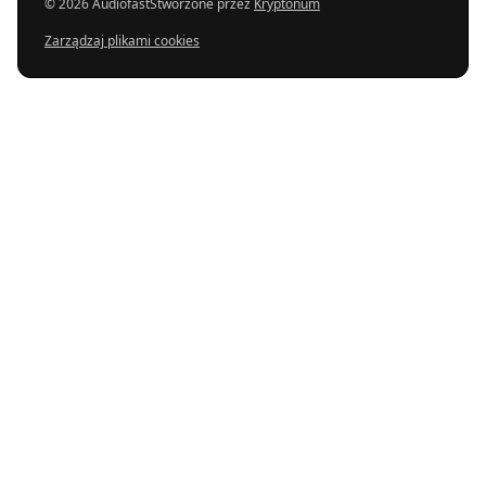
© 2026 Audiofast
Stworzone przez
Kryptonum
Zarządzaj plikami cookies