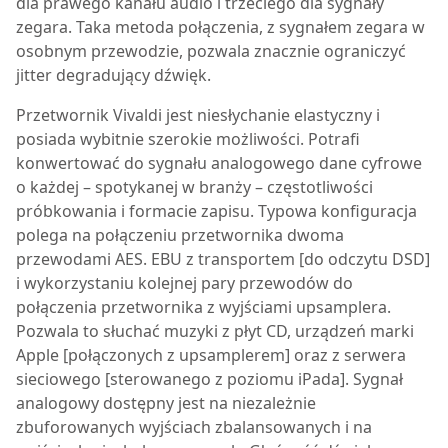
dla prawego kanału audio i trzeciego dla sygnały
zegara. Taka metoda połączenia, z sygnałem zegara w
osobnym przewodzie, pozwala znacznie ograniczyć
jitter degradujący dźwięk.
Przetwornik Vivaldi jest niesłychanie elastyczny i
posiada wybitnie szerokie możliwości. Potrafi
konwertować do sygnału analogowego dane cyfrowe
o każdej – spotykanej w branży – częstotliwości
próbkowania i formacie zapisu. Typowa konfiguracja
polega na połączeniu przetwornika dwoma
przewodami AES. EBU z transportem [do odczytu DSD]
i wykorzystaniu kolejnej pary przewodów do
połączenia przetwornika z wyjściami upsamplera.
Pozwala to słuchać muzyki z płyt CD, urządzeń marki
Apple [połączonych z upsamplerem] oraz z serwera
sieciowego [sterowanego z poziomu iPada]. Sygnał
analogowy dostępny jest na niezależnie
zbuforowanych wyjściach zbalansowanych i na