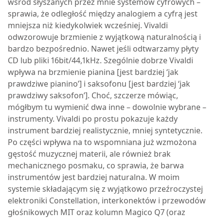
wśród słyszanych przez mnie systemów cyfrowych –
sprawia, że odległość między analogiem a cyfrą jest
mniejsza niż kiedykolwiek wcześniej. Vivaldi
odwzorowuje brzmienie z wyjątkową naturalnością i
bardzo bezpośrednio. Nawet jeśli odtwarzamy płyty
CD lub pliki 16bit/44,1kHz. Szególnie dobrze Vivaldi
wpływa na brzmienie pianina [jest bardziej ‘jak
prawdziwe pianino’] i saksofonu [jest bardziej ‘jak
prawdziwy saksofon’]. Choć, szczerze mówiąc,
mógłbym tu wymienić dwa inne – dowolnie wybrane –
instrumenty. Vivaldi po prostu pokazuje każdy
instrument bardziej realistycznie, mniej syntetycznie.
Po części wpływa na to wspomniana już wzmożona
gęstość muzycznej materii, ale również brak
mechanicznego posmaku, co sprawia, że barwa
instrumentów jest bardziej naturalna. W moim
systemie składającym się z wyjątkowo przeźroczystej
elektroniki Constellation, interkonektów i przewodów
głośnikowych MIT oraz kolumn Magico Q7 (oraz