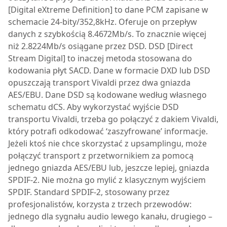
[Digital eXtreme Definition] to dane PCM zapisane w
schemacie 24-bity/352,8kHz. Oferuje on przepływ
danych z szybkością 8.4672Mb/s. To znacznie więcej
niż 2.8224Mb/s osiągane przez DSD. DSD [Direct
Stream Digital] to inaczej metoda stosowana do
kodowania płyt SACD. Dane w formacie DXD lub DSD
opuszczają transport Vivaldi przez dwa gniazda
AES/EBU. Dane DSD są kodowane według własnego
schematu dCS. Aby wykorzystać wyjście DSD
transportu Vivaldi, trzeba go połączyć z dakiem Vivaldi,
który potrafi odkodować ‘zaszyfrowane’ informacje.
Jeżeli ktoś nie chce skorzystać z upsamplingu, może
połączyć transport z przetwornikiem za pomocą
jednego gniazda AES/EBU lub, jeszcze lepiej, gniazda
SPDIF-2. Nie można go mylić z klasycznym wyjściem
SPDIF. Standard SPDIF-2, stosowany przez
profesjonalistów, korzysta z trzech przewodów:
jednego dla sygnału audio lewego kanału, drugiego –