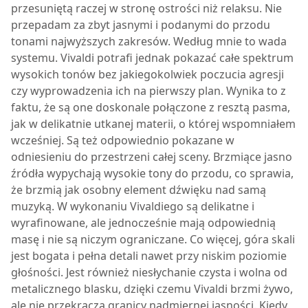
przesuniętą raczej w stronę ostrości niż relaksu. Nie
przepadam za zbyt jasnymi i podanymi do przodu
tonami najwyższych zakresów. Według mnie to wada
systemu. Vivaldi potrafi jednak pokazać całe spektrum
wysokich tonów bez jakiegokolwiek poczucia agresji
czy wyprowadzenia ich na pierwszy plan. Wynika to z
faktu, że są one doskonale połączone z resztą pasma,
jak w delikatnie utkanej materii, o której wspomniałem
wcześniej. Są też odpowiednio pokazane w
odniesieniu do przestrzeni całej sceny. Brzmiące jasno
źródła wypychają wysokie tony do przodu, co sprawia,
że brzmią jak osobny element dźwięku nad samą
muzyką. W wykonaniu Vivaldiego są delikatne i
wyrafinowane, ale jednocześnie mają odpowiednią
masę i nie są niczym ograniczane. Co więcej, góra skali
jest bogata i pełna detali nawet przy niskim poziomie
głośności. Jest również niesłychanie czysta i wolna od
metalicznego blasku, dzięki czemu Vivaldi brzmi żywo,
ale nie przekracza granicy nadmiernej jasności. Kiedy