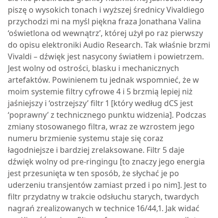
piszę o wysokich tonach i wyższej średnicy Vivaldiego
przychodzi mi na myśl piękna fraza Jonathana Valina
‘oświetlona od wewnątrz’, której użył po raz pierwszy
do opisu elektroniki Audio Research. Tak właśnie brzmi
Vivaldi – dźwięk jest nasycony światłem i powietrzem.
Jest wolny od ostrości, blasku i mechanicznych
artefaktów. Powinienem tu jednak wspomnieć, że w
moim systemie filtry cyfrowe 4 i 5 brzmią lepiej niż
jaśniejszy i ‘ostrzejszy’ filtr 1 [który według dCS jest
‘poprawny’ z technicznego punktu widzenia]. Podczas
zmiany stosowanego filtra, wraz ze wzrostem jego
numeru brzmienie systemu staje się coraz
łagodniejsze i bardziej zrelaksowane. Filtr 5 daje
dźwięk wolny od pre-ringingu [to znaczy jego energia
jest przesunięta w ten sposób, że słychać je po
uderzeniu transjentów zamiast przed i po nim]. Jest to
filtr przydatny w trakcie odsłuchu starych, twardych
nagrań zrealizowanych w technice 16/44,1. Jak widać