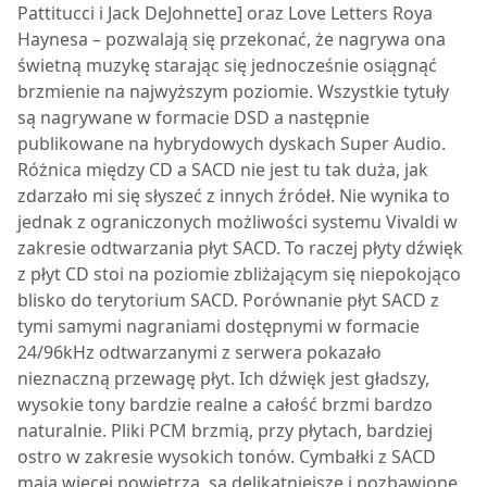
Pattitucci i Jack DeJohnette] oraz Love Letters Roya
Haynesa – pozwalają się przekonać, że nagrywa ona
świetną muzykę starając się jednocześnie osiągnąć
brzmienie na najwyższym poziomie. Wszystkie tytuły
są nagrywane w formacie DSD a następnie
publikowane na hybrydowych dyskach Super Audio.
Różnica między CD a SACD nie jest tu tak duża, jak
zdarzało mi się słyszeć z innych źródeł. Nie wynika to
jednak z ograniczonych możliwości systemu Vivaldi w
zakresie odtwarzania płyt SACD. To raczej płyty dźwięk
z płyt CD stoi na poziomie zbliżającym się niepokojąco
blisko do terytorium SACD. Porównanie płyt SACD z
tymi samymi nagraniami dostępnymi w formacie
24/96kHz odtwarzanymi z serwera pokazało
nieznaczną przewagę płyt. Ich dźwięk jest gładszy,
wysokie tony bardzie realne a całość brzmi bardzo
naturalnie. Pliki PCM brzmią, przy płytach, bardziej
ostro w zakresie wysokich tonów. Cymbałki z SACD
mają więcej powietrza, są delikatniejsze i pozbawione