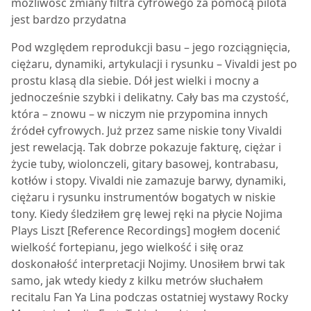
możliwość zmiany filtra cyfrowego za pomocą pilota
jest bardzo przydatna
Pod względem reprodukcji basu – jego rozciągnięcia,
ciężaru, dynamiki, artykulacji i rysunku – Vivaldi jest po
prostu klasą dla siebie. Dół jest wielki i mocny a
jednocześnie szybki i delikatny. Cały bas ma czystość,
która – znowu – w niczym nie przypomina innych
źródeł cyfrowych. Już przez same niskie tony Vivaldi
jest rewelacją. Tak dobrze pokazuje fakturę, ciężar i
życie tuby, wiolonczeli, gitary basowej, kontrabasu,
kotłów i stopy. Vivaldi nie zamazuje barwy, dynamiki,
ciężaru i rysunku instrumentów bogatych w niskie
tony. Kiedy śledziłem grę lewej ręki na płycie Nojima
Plays Liszt [Reference Recordings] mogłem docenić
wielkość fortepianu, jego wielkość i siłę oraz
doskonałość interpretacji Nojimy. Unosiłem brwi tak
samo, jak wtedy kiedy z kilku metrów słuchałem
recitalu Fan Ya Lina podczas ostatniej wystawy Rocky