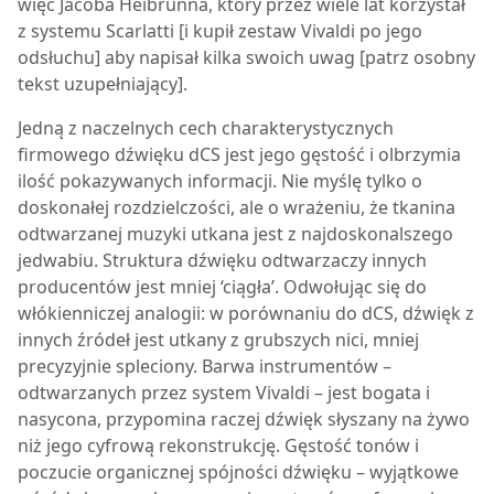
więc Jacoba Heibrunna, który przez wiele lat korzystał
z systemu Scarlatti [i kupił zestaw Vivaldi po jego
odsłuchu] aby napisał kilka swoich uwag [patrz osobny
tekst uzupełniający].
Jedną z naczelnych cech charakterystycznych
firmowego dźwięku dCS jest jego gęstość i olbrzymia
ilość pokazywanych informacji. Nie myślę tylko o
doskonałej rozdzielczości, ale o wrażeniu, że tkanina
odtwarzanej muzyki utkana jest z najdoskonalszego
jedwabiu. Struktura dźwięku odtwarzaczy innych
producentów jest mniej ‘ciągła’. Odwołując się do
włókienniczej analogii: w porównaniu do dCS, dźwięk z
innych źródeł jest utkany z grubszych nici, mniej
precyzyjnie spleciony. Barwa instrumentów –
odtwarzanych przez system Vivaldi – jest bogata i
nasycona, przypomina raczej dźwięk słyszany na żywo
niż jego cyfrową rekonstrukcję. Gęstość tonów i
poczucie organicznej spójności dźwięku – wyjątkowe