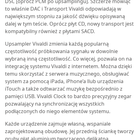
DSC [oprócz PCM po upsamplingu]. Szczerze mówiąc
to właśnie DAC i Transport Vivaldi odpowiadają w
największym stopniu za jakość dźwięku opisywaną
dalej w tym teście. Oprócz płyt CD, nowy transport jest
kompatybilny również z płytami SACD.
Upsampler Vivaldi zmienia każdą popularną
częstotliwość próbkowania sygnału w dowolnie
wybraną inną częstotliwość. Co więcej, pozwala on na
integrację systemu Vivaldi z internetem. Można dzięki
temu skorzystać z serwera muzycznego, obsługiwać
system za pomocą iPada, iPhone’a llub urządzenia
iTouch a także odtwarzać muzykę bezpośrednio z
pamięci USB. Vivaldi Clock to bardzo precyzyjny zegar
pozwalający na synchronizację wszystkich
podłączonych do niego elementów systemu.
Każde urządzenie zajmuje własną, wspaniale
zaprojektowaną obudowę. Jej przednią ściankę tworzy
gruby płat aluminium tworzącego delikatną