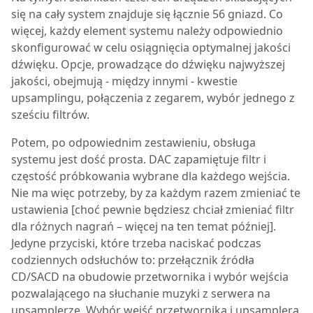
się na cały system znajduje się łącznie 56 gniazd. Co
więcej, każdy element systemu należy odpowiednio
skonfigurować w celu osiągnięcia optymalnej jakości
dźwięku. Opcje, prowadzące do dźwięku najwyższej
jakości, obejmują - między innymi - kwestie
upsamplingu, połączenia z zegarem, wybór jednego z
sześciu filtrów.
Potem, po odpowiednim zestawieniu, obsługa
systemu jest dość prosta. DAC zapamiętuje filtr i
częstość próbkowania wybrane dla każdego wejścia.
Nie ma więc potrzeby, by za każdym razem zmieniać te
ustawienia [choć pewnie będziesz chciał zmieniać filtr
dla różnych nagrań – więcej na ten temat później].
Jedyne przyciski, które trzeba naciskać podczas
codziennych odsłuchów to: przełącznik źródła
CD/SACD na obudowie przetwornika i wybór wejścia
pozwalającego na słuchanie muzyki z serwera na
upsamplerze, Wybór wejść przetwornika i upsamplera