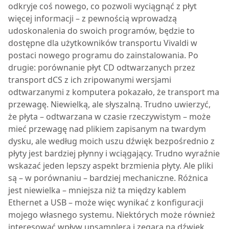
odkryje coś nowego, co pozwoli wyciągnąć z płyt
więcej informacji – z pewnością wprowadzą
udoskonalenia do swoich programów, będzie to
dostępne dla użytkowników transportu Vivaldi w
postaci nowego programu do zainstalowania. Po
drugie: porównanie płyt CD odtwarzanych przez
transport dCS z ich zripowanymi wersjami
odtwarzanymi z komputera pokazało, że transport ma
przewagę. Niewielką, ale słyszalną. Trudno uwierzyć,
że płyta – odtwarzana w czasie rzeczywistym – może
mieć przewagę nad plikiem zapisanym na twardym
dysku, ale według moich uszu dźwięk bezpośrednio z
płyty jest bardziej płynny i wciągający. Trudno wyraźnie
wskazać jeden lepszy aspekt brzmienia płyty. Ale pliki
są – w porównaniu – bardziej mechaniczne. Różnica
jest niewielka – mniejsza niż ta między kablem
Ethernet a USB – może więc wynikać z konfiguracji
mojego własnego systemu. Niektórych może również
interesować wpływ upsamplera i zegara na dźwięk