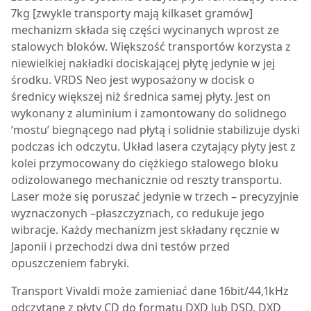
7kg [zwykle transporty mają kilkaset gramów]
mechanizm składa się części wycinanych wprost ze
stalowych bloków. Większość transportów korzysta z
niewielkiej nakładki dociskającej płytę jedynie w jej
środku. VRDS Neo jest wyposażony w docisk o
średnicy większej niż średnica samej płyty. Jest on
wykonany z aluminium i zamontowany do solidnego
‘mostu’ biegnącego nad płytą i solidnie stabilizuje dyski
podczas ich odczytu. Układ lasera czytający płyty jest z
kolei przymocowany do ciężkiego stalowego bloku
odizolowanego mechanicznie od reszty transportu.
Laser może się poruszać jedynie w trzech – precyzyjnie
wyznaczonych –płaszczyznach, co redukuje jego
wibracje. Każdy mechanizm jest składany ręcznie w
Japonii i przechodzi dwa dni testów przed
opuszczeniem fabryki.
Transport Vivaldi może zamieniać dane 16bit/44,1kHz
odczytane z płyty CD do formatu DXD lub DSD. DXD