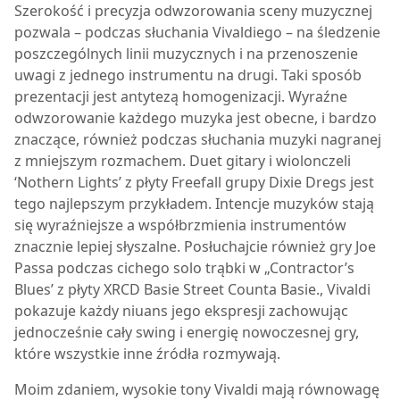
Szerokość i precyzja odwzorowania sceny muzycznej
pozwala – podczas słuchania Vivaldiego – na śledzenie
poszczególnych linii muzycznych i na przenoszenie
uwagi z jednego instrumentu na drugi. Taki sposób
prezentacji jest antytezą homogenizacji. Wyraźne
odwzorowanie każdego muzyka jest obecne, i bardzo
znaczące, również podczas słuchania muzyki nagranej
z mniejszym rozmachem. Duet gitary i wiolonczeli
‘Nothern Lights’ z płyty Freefall grupy Dixie Dregs jest
tego najlepszym przykładem. Intencje muzyków stają
się wyraźniejsze a współbrzmienia instrumentów
znacznie lepiej słyszalne. Posłuchajcie również gry Joe
Passa podczas cichego solo trąbki w „Contractor’s
Blues’ z płyty XRCD Basie Street Counta Basie., Vivaldi
pokazuje każdy niuans jego ekspresji zachowując
jednocześnie cały swing i energię nowoczesnej gry,
które wszystkie inne źródła rozmywają.
Moim zdaniem, wysokie tony Vivaldi mają równowagę