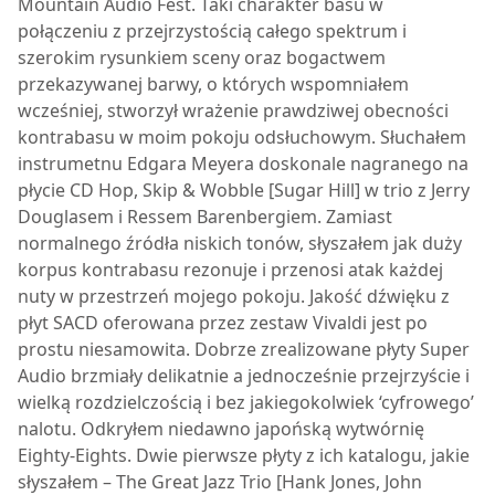
Mountain Audio Fest. Taki charakter basu w
połączeniu z przejrzystością całego spektrum i
szerokim rysunkiem sceny oraz bogactwem
przekazywanej barwy, o których wspomniałem
wcześniej, stworzył wrażenie prawdziwej obecności
kontrabasu w moim pokoju odsłuchowym. Słuchałem
instrumetnu Edgara Meyera doskonale nagranego na
płycie CD Hop, Skip & Wobble [Sugar Hill] w trio z Jerry
Douglasem i Ressem Barenbergiem. Zamiast
normalnego źródła niskich tonów, słyszałem jak duży
korpus kontrabasu rezonuje i przenosi atak każdej
nuty w przestrzeń mojego pokoju. Jakość dźwięku z
płyt SACD oferowana przez zestaw Vivaldi jest po
prostu niesamowita. Dobrze zrealizowane płyty Super
Audio brzmiały delikatnie a jednocześnie przejrzyście i
wielką rozdzielczością i bez jakiegokolwiek ‘cyfrowego’
nalotu. Odkryłem niedawno japońską wytwórnię
Eighty-Eights. Dwie pierwsze płyty z ich katalogu, jakie
słyszałem – The Great Jazz Trio [Hank Jones, John