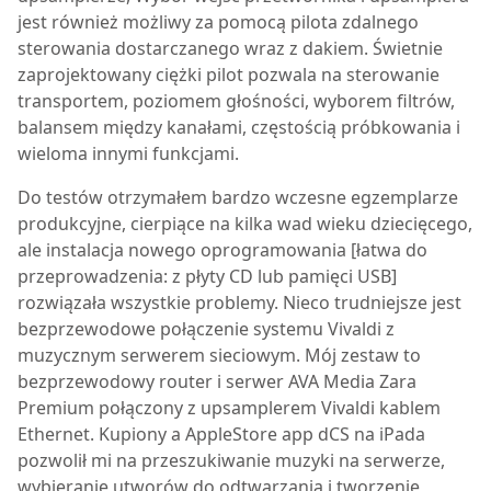
jest również możliwy za pomocą pilota zdalnego
sterowania dostarczanego wraz z dakiem. Świetnie
zaprojektowany ciężki pilot pozwala na sterowanie
transportem, poziomem głośności, wyborem filtrów,
balansem między kanałami, częstością próbkowania i
wieloma innymi funkcjami.
Do testów otrzymałem bardzo wczesne egzemplarze
produkcyjne, cierpiące na kilka wad wieku dziecięcego,
ale instalacja nowego oprogramowania [łatwa do
przeprowadzenia: z płyty CD lub pamięci USB]
rozwiązała wszystkie problemy. Nieco trudniejsze jest
bezprzewodowe połączenie systemu Vivaldi z
muzycznym serwerem sieciowym. Mój zestaw to
bezprzewodowy router i serwer AVA Media Zara
Premium połączony z upsamplerem Vivaldi kablem
Ethernet. Kupiony a AppleStore app dCS na iPada
pozwolił mi na przeszukiwanie muzyki na serwerze,
wybieranie utworów do odtwarzania i tworzenie