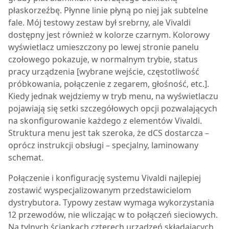
płaskorzeźbę. Płynne linie płyną po niej jak subtelne
fale. Mój testowy zestaw był srebrny, ale Vivaldi
dostępny jest również w kolorze czarnym. Kolorowy
wyświetlacz umieszczony po lewej stronie panelu
czołowego pokazuje, w normalnym trybie, status
pracy urządzenia [wybrane wejście, częstotliwość
próbkowania, połączenie z zegarem, głośność, etc.].
Kiedy jednak wejdziemy w tryb menu, na wyświetlaczu
pojawiają się setki szczegółowych opcji pozwalających
na skonfigurowanie każdego z elementów Vivaldi.
Struktura menu jest tak szeroka, że dCS dostarcza –
oprócz instrukcji obsługi – specjalny, laminowany
schemat.
Połączenie i konfigurację systemu Vivaldi najlepiej
zostawić wyspecjalizowanym przedstawicielom
dystrybutora. Typowy zestaw wymaga wykorzystania
12 przewodów, nie wliczając w to połączeń sieciowych.
Na tylnych ściankach czterech urządzeń składających