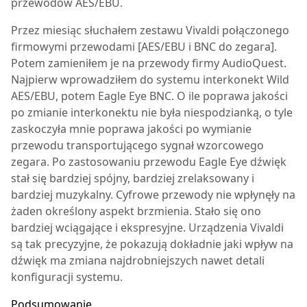
przewodów AES/EBU.
Przez miesiąc słuchałem zestawu Vivaldi połączonego
firmowymi przewodami [AES/EBU i BNC do zegara].
Potem zamieniłem je na przewody firmy AudioQuest.
Najpierw wprowadziłem do systemu interkonekt Wild
AES/EBU, potem Eagle Eye BNC. O ile poprawa jakości
po zmianie interkonektu nie była niespodzianką, o tyle
zaskoczyła mnie poprawa jakości po wymianie
przewodu transportującego sygnał wzorcowego
zegara. Po zastosowaniu przewodu Eagle Eye dźwięk
stał się bardziej spójny, bardziej zrelaksowany i
bardziej muzykalny. Cyfrowe przewody nie wpłynęły na
żaden określony aspekt brzmienia. Stało się ono
bardziej wciągające i ekspresyjne. Urządzenia Vivaldi
są tak precyzyjne, że pokazują dokładnie jaki wpływ na
dźwięk ma zmiana najdrobniejszych nawet detali
konfiguracji systemu.
Podsumowanie