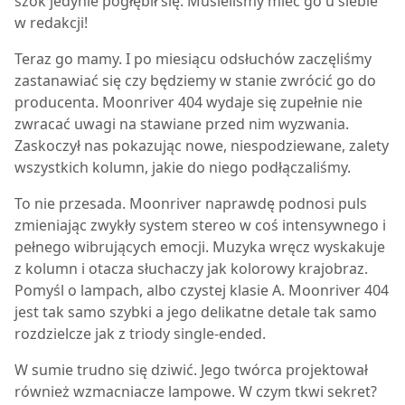
szok jedynie pogłębił się. Musieliśmy mieć go u siebie
w redakcji!
Teraz go mamy. I po miesiącu odsłuchów zaczęliśmy
zastanawiać się czy będziemy w stanie zwrócić go do
producenta. Moonriver 404 wydaje się zupełnie nie
zwracać uwagi na stawiane przed nim wyzwania.
Zaskoczył nas pokazując nowe, niespodziewane, zalety
wszystkich kolumn, jakie do niego podłączaliśmy.
To nie przesada. Moonriver naprawdę podnosi puls
zmieniając zwykły system stereo w coś intensywnego i
pełnego wibrujących emocji. Muzyka wręcz wyskakuje
z kolumn i otacza słuchaczy jak kolorowy krajobraz.
Pomyśl o lampach, albo czystej klasie A. Moonriver 404
jest tak samo szybki a jego delikatne detale tak samo
rozdzielcze jak z triody single-ended.
W sumie trudno się dziwić. Jego twórca projektował
również wzmacniacze lampowe. W czym tkwi sekret?