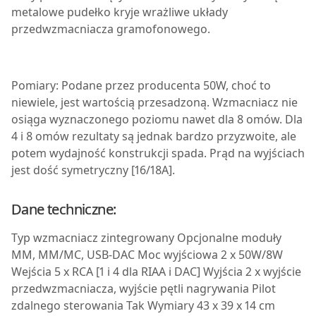
metalowe pudełko kryje wrażliwe układy
przedwzmacniacza gramofonowego.
Pomiary: Podane przez producenta 50W, choć to
niewiele, jest wartością przesadzoną. Wzmacniacz nie
osiąga wyznaczonego poziomu nawet dla 8 omów. Dla
4 i 8 omów rezultaty są jednak bardzo przyzwoite, ale
potem wydajność konstrukcji spada. Prąd na wyjściach
jest dość symetryczny [16/18A].
Dane techniczne:
Typ
wzmacniacz zintegrowany
Opcjonalne moduły
MM, MM/MC, USB-DAC
Moc wyjściowa
2 x 50W/8W
Wejścia
5 x RCA [1 i 4 dla RIAA i DAC]
Wyjścia
2 x wyjście
przedwzmacniacza, wyjście pętli nagrywania
Pilot
zdalnego sterowania
Tak
Wymiary
43 x 39 x 14 cm