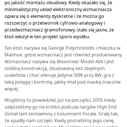
po jakość montażu obudowy. Kiedy okazało się, że
minimalistyczny układ elektroniczny wzmacniacza
opiera się o elementy dyskretne i że można go
rozszerzyć o przetwornik cyfrowo-analogowy i
przedwzmacniacz gramofonowy, stało się jasne, że
ktoś włożył w ten projekt sporo wysiłku.
Ten ktoś nazywa się George Polychronidis i mieszka w
Malmoe, gdzie wzmacniacz jest również produkowany.
Wzmacniacz nazywa się Moonriver Model 404 i jest
solidną konstrukcją, zbudowaną bez zbędnych
szaleństw i choć oferuje jedynie 50W przy 8W, gra z
taką potęgą i kontrolą, jakby miał pod maską znacznie
więcej.
Mogliśmy to powiedzieć już na początku 2019, kiedy
usłyszeliśmy go na krótko podczas targów High End.
Został tam zestawiony z kolumnami Focala. Grały tak,
że opadły nam szczęki. Kiedy poznaliśmy jego cenę,