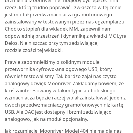
brzmienia Moonriver nie mogłoby być lepsze. Inna
rzecz, którą trudno poprawić - zwłaszcza w tej cenie –
jest moduł przedwzmacniacza gramofonowego
zainstalowany w testowanym przez nas egzemplarzu.
Choć to stopień dla wkładek MM, zapewnił nam
odpowiednią przestrzeń i dynamikę z wkładki MC Lyra
Delos. Nie niszcząc przy tym zadziwiającej
rozdzielczości tej wkładki.
Prawie zapomnieliśmy o solidnym module
przetwornika cyfrowo-analogowego USB, który
również testowaliśmy. Tak bardzo zajął nas czysto
analogowy dźwięk Moonriver. Zakładamy bowiem, że
ktoś zainteresowany w takim typie audiofilskiego
wzmacniacza będzie raczej wolał zainstalować jeden z
dwóch przedwzmacniaczy gramofonowych niż kartę
USB. Ale DAC jest dostępny i brzmi zadziwiająco
analogowo, jak na moduł opcjonalny.
J
ak rozumiecie, Moonriver Model 404 nie ma dla nas