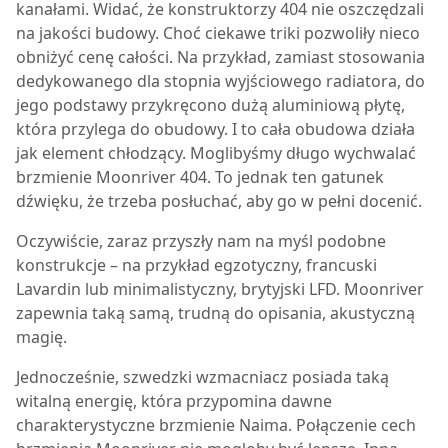
kanałami. Widać, że konstruktorzy 404 nie oszczędzali
na jakości budowy. Choć ciekawe triki pozwoliły nieco
obniżyć cenę całości. Na przykład, zamiast stosowania
dedykowanego dla stopnia wyjściowego radiatora, do
jego podstawy przykręcono dużą aluminiową płytę,
która przylega do obudowy. I to cała obudowa działa
jak element chłodzący. Moglibyśmy długo wychwalać
brzmienie Moonriver 404. To jednak ten gatunek
dźwięku, że trzeba posłuchać, aby go w pełni docenić.
Oczywiście, zaraz przyszły nam na myśl podobne
konstrukcje – na przykład egzotyczny, francuski
Lavardin lub minimalistyczny, brytyjski LFD. Moonriver
zapewnia taką samą, trudną do opisania, akustyczną
magię.
Jednocześnie, szwedzki wzmacniacz posiada taką
witalną energię, która przypomina dawne
charakterystyczne brzmienie Naima. Połączenie cech