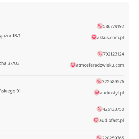
586779192
yjaźni 1B/1
akkus.com.pl
792123124
cha 37/U3
atmosferadzwieku.com
322589576
ńskiego 91
audiostyl.pl
426133750
audiofast.pl
228259765