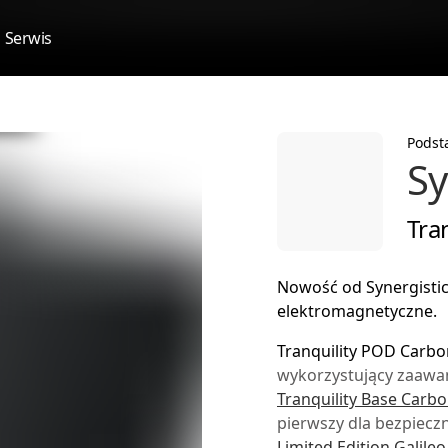
Serwis
Podst
Sy
Tra
Nowość od Synergistic
elektromagnetyczne.
Tranquility POD Carbo
wykorzystujący zaawa
Tranquility Base Carb
pierwszy dla bezpiec
Limited Edition Galile