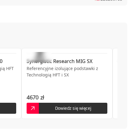
kiego Tadeusza 6
728440470
 16
698615124
ościelna 1
audioneo.pl
0
Synergistic Research
MIG SX
Synergi
796410285
Base
gią HFT
Referencyjne izolujące podstawki z
Technologią HFT i SX
895236592
C
4670 zł
Brak c
343680588
 Władysława Sikorskiego 120
j
Dowiedz się więcej
500773773
7