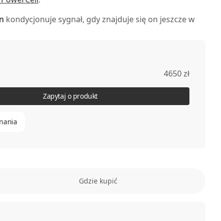
n
kondycjonuje sygnał, gdy znajduje się on jeszcze w
ak pełnowymiarowy
Tranquility Base Carbon
, lecz w
ręcznej obudowie.
4650 zł
Zapytaj o produkt
nania
Gdzie kupić