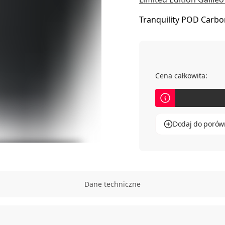
Tranquility POD Carbo
systemie, podobnie j
mniejszej, bardziej po
Cena całkowita:
Dodaj do porów
Dane techniczne