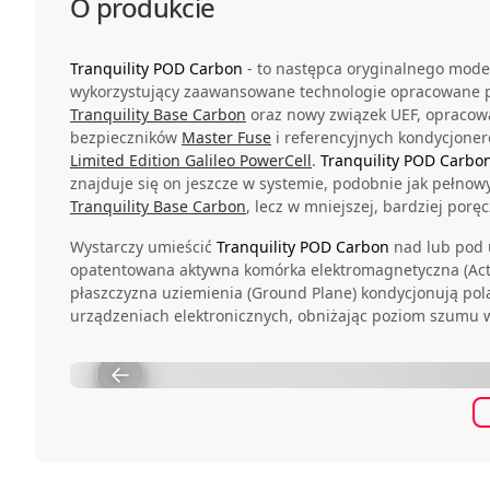
O produkcie
Tranquility POD Carbon
- to następca oryginalnego mod
wykorzystujący zaawansowane technologie opracowane p
Tranquility Base Carbon
oraz nowy związek UEF, opracowa
bezpieczników
Master Fuse
i referencyjnych kondycjone
Limited Edition Galileo PowerCell
.
Tranquility POD Carbo
znajduje się on jeszcze w systemie, podobnie jak pełno
Tranquility Base Carbon
, lecz w mniejszej, bardziej porę
Wystarczy umieścić
Tranquility POD Carbon
nad lub pod 
opatentowana aktywna komórka elektromagnetyczna (Activ
płaszczyzna uziemienia (Ground Plane) kondycjonują pol
urządzeniach elektronicznych, obniżając poziom szumu 