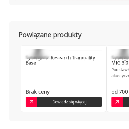
Powiązane produkty
Synergistic Research
Tranquility
Synergi
Base
MIG 3.0
Podstawk
akustycz
Brak ceny
od
700 
Dowiedz się więcej