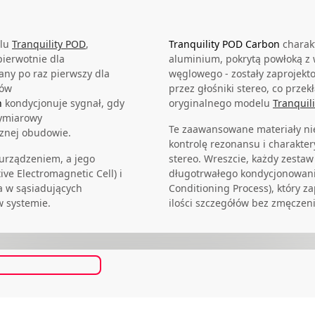
elu
Tranquility POD
,
Tranquility POD Carbon
charak
ierwotnie dla
aluminium, pokrytą powłoką z 
ny po raz pierwszy dla
węglowego - zostały zaprojekt
rów
przez głośniki stereo, co prze
n
kondycjonuje sygnał, gdy
oryginalnego modelu
Tranquil
wymiarowy
Te zaawansowane materiały nie
cznej obudowie.
kontrolę rezonansu i charakter
urządzeniem, a jego
stereo. Wreszcie, każdy zesta
e Electromagnetic Cell) i
długotrwałego kondycjonowani
a w sąsiadujących
Conditioning Process), który 
w systemie.
ilości szczegółów bez zmęczeni