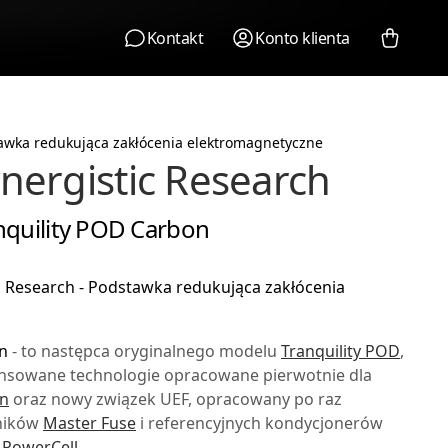
Kontakt
Konto klienta
awka redukująca zakłócenia elektromagnetyczne
nergistic Research
nquility POD Carbon
 Research - Podstawka redukująca zakłócenia
n
- to następca oryginalnego modelu
Tranquility POD
,
nsowane technologie opracowane pierwotnie dla
on
oraz nowy związek UEF, opracowany po raz
zników
Master Fuse
i referencyjnych kondycjonerów
o PowerCell
.