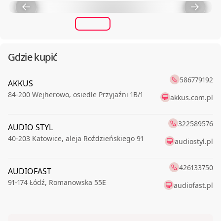
Gdzie kupić
586779192
AKKUS
84-200
Wejherowo
,
osiedle Przyjaźni 1B/1
akkus.com.pl
322589576
AUDIO STYL
40-203
Katowice
,
aleja Roździeńskiego 91
audiostyl.pl
426133750
AUDIOFAST
91-174
Łódź
,
Romanowska 55E
audiofast.pl