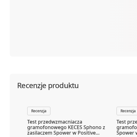
Recenzje produktu
Recenzja
Recenzja
Test przedwzmacniacza
Test pr
gramofonowego KECES Sphono z
gramofo
zasilaczem Spower w Positive
Spower w