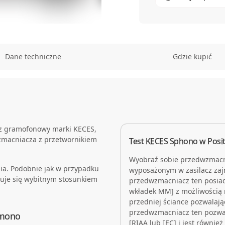
Dane techniczne
Gdzie kupić
cz gramofonowy marki KECES,
macniacza z przetwornikiem
Test KECES Sphono w Posi
Wyobraź sobie przedwzmacn
nia. Podobnie jak w przypadku
wyposażonym w zasilacz zaj
uje się wybitnym stosunkiem
przedwzmacniacz ten posiad
wkładek MM] z możliwością n
przedniej ściance pozwalają
przedwzmacniacz ten pozwal
 mono
[RIAA lub IEC] i jest równie