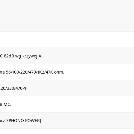
C 82dB wg krzywej A.
a 56/100/220/470/1K2/47K ohm.
220/330/470PF
B MC.
ilacz SPHONO POWER]