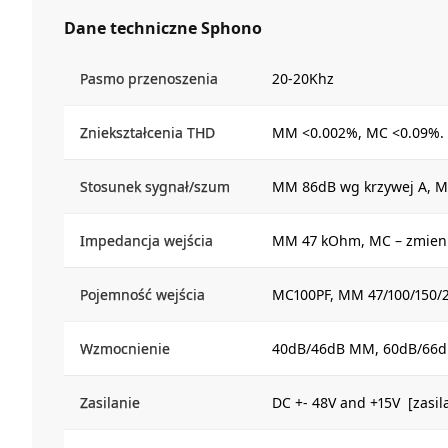
Dane techniczne Sphono
Pasmo przenoszenia
20-20Khz
Zniekształcenia THD
MM <0.002%, MC <0.09%.
Stosunek sygnał/szum
MM 86dB wg krzywej A, M
Impedancja wejścia
MM 47 kOhm, MC – zmienn
Pojemność wejścia
MC100PF, MM 47/100/150/
Wzmocnienie
40dB/46dB MM, 60dB/66d
Zasilanie
DC +- 48V and +15V [zas