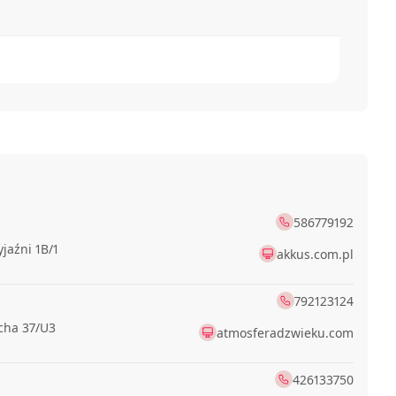
586779192
yjaźni 1B/1
akkus.com.pl
792123124
cha 37/U3
atmosferadzwieku.com
426133750