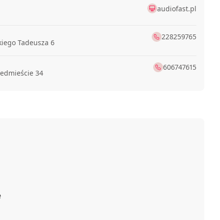
audiofast.pl
228259765
kiego Tadeusza 6
606747615
edmieście 34
 Audio Video
616496058
n Audio Video
668606636
5B
796410285
126861015
e
A
895236592