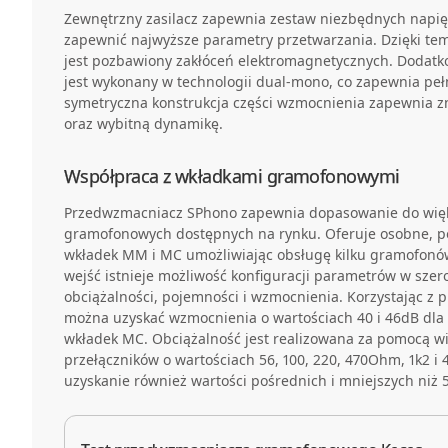
Zewnętrzny zasilacz zapewnia zestaw niezbędnych napięć 
zapewnić najwyższe parametry przetwarzania. Dzięki t
jest pozbawiony zakłóceń elektromagnetycznych. Dodat
jest wykonany w technologii dual-mono, co zapewnia peł
symetryczna konstrukcja części wzmocnienia zapewnia 
oraz wybitną dynamikę.
Współpraca z wkładkami gramofonowymi
Przedwzmacniacz SPhono zapewnia dopasowanie do więk
gramofonowych dostępnych na rynku. Oferuje osobne, po
wkładek MM i MC umożliwiając obsługę kilku gramofonów
wejść istnieje możliwość konfiguracji parametrów w szer
obciążalności, pojemności i wzmocnienia. Korzystając z p
można uzyskać wzmocnienia o wartościach 40 i 46dB dla
wkładek MC. Obciążalność jest realizowana za pomocą w
przełączników o wartościach 56, 100, 220, 470Ohm, 1k2 i
uzyskanie również wartości pośrednich i mniejszych niż