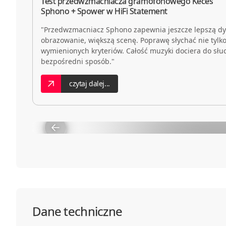
Test przedwzmacniacza gramofonowego Keces
Sphono + Spower w HiFi Statement
"Przedwzmacniacz Sphono zapewnia jeszcze lepszą dy
obrazowanie, większą scenę. Poprawę słychać nie tyl
wymienionych kryteriów. Całość muzyki dociera do słu
bezpośredni sposób."
czytaj dalej...
Dane techniczne