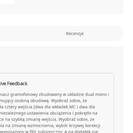
Recenzje
tive Feedback
iacz gramofonowy zbudowany w układzie dual mono i
mujący osobną obudowę. Wyobraź sobie, że
a cztery wejścia [dwa dla wkładek MC i dwa dla
iezależnego ustawienia obciążenia i pokrętło na
ce na szybką zmianę wejścia. Wyobraź sobie, że
a na zmianę wzmocnienia, wybór krzywej korekcji
ż wyposażony w filtr subsoniczny. A na dodatek nie