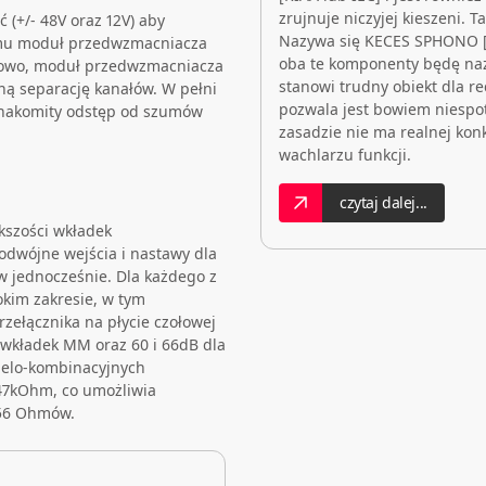
zrujnuje niczyjej kieszeni. 
(+/- 48V oraz 12V) aby
Nazywa się KECES SPHONO [
emu moduł przedwzmacniacza
oba te komponenty będę na
kowo, moduł przedwzmacniacza
stanowi trudny obiekt dla rec
ną separację kanałów. W pełni
pozwala jest bowiem niespo
znakomity odstęp od szumów
zasadzie nie ma realnej kon
wachlarzu funkcji.
czytaj dalej...
szości wkładek
dwójne wejścia i nastawy dla
 jednocześnie. Dla każdego z
okim zakresie, w tym
rzełącznika na płycie czołowej
 wkładek MM oraz 60 i 66dB dla
ielo-kombinacyjnych
 47kOhm, co umożliwia
 56 Ohmów.