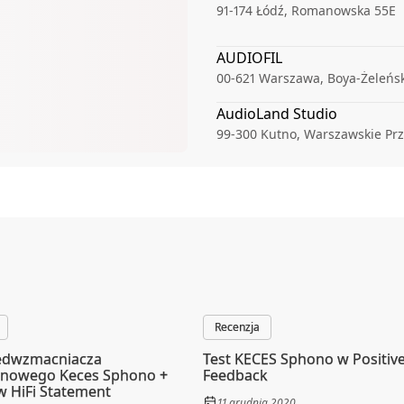
91-174
Łódź
,
Romanowska 55E
AUDIOFIL
00-621
Warszawa
,
Boya-Żeleńs
AudioLand Studio
99-300
Kutno
,
Warszawskie Prz
audioplaza.pl Poznań Salon
61-545
Poznań
,
Krzyżowa 8
audioplaza.pl Wrocław Salo
54-234
Wrocław
,
Białowieska 6
Audiotop.pl
60-003
Poznań
,
Sycowska 63
Recenzja
AUDIOtrendt
zedwzmacniacza
Test KECES Sphono w Positiv
31-589
Kraków
,
Sołtysowska 35
nowego Keces Sphono +
Feedback
 HiFi Statement
CORAB sp. z o.o.
11 grudnia 2020