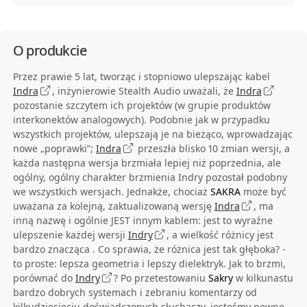
O produkcie
Przez prawie 5 lat, tworząc i stopniowo ulepszając kabel
Indra
, inżynierowie Stealth Audio uważali, że
Indra
pozostanie szczytem ich projektów (w grupie produktów
interkonektów analogowych). Podobnie jak w przypadku
wszystkich projektów, ulepszają je na bieżąco, wprowadzając
nowe „poprawki”;
Indra
przeszła blisko 10 zmian wersji, a
każda następna wersja brzmiała lepiej niż poprzednia, ale
ogólny, ogólny charakter brzmienia Indry pozostał podobny
we wszystkich wersjach. Jednakże, chociaż
SAKRA
może być
uważana za kolejną, zaktualizowaną wersję
Indra
, ma
inną nazwę i ogólnie JEST innym kablem: jest to wyraźne
ulepszenie każdej wersji
Indry
, a wielkość różnicy jest
bardzo znacząca . Co sprawia, że ​​różnica jest tak głęboka? -
to proste: lepsza geometria i lepszy dielektryk. Jak to brzmi,
porównać do
Indry
? Po przetestowaniu
Sakry
w kilkunastu
bardzo dobrych systemach i zebraniu komentarzy od
kilkudziesięciu doświadczonych słuchaczy, jesteśmy pewne