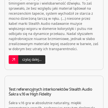
timingiem energia i wielobarwność dźwięku. To zaś
sprawiało, że bez względu jaki materiał lądował na
recenzenckim tapecie, system wychodził ze starcia z
mocno dzierżoną tarczą w ręku. (...) niesione przez
kabel marki Stealth Audio nadawanie muzyce
większego wigoru w domenie kolorystyki i pulsu nie
odbijało się na dynamice przekazu. Nadal słyszałem
najdrobniejsze niuanse brzmieniowe, jednak w słabo
zrealizowanym materiale lepiej osadzone w barwie, zaś
w dobrym bez utraty ich transparentności.
czytaj dalej...
Test referencyjnych interkonektów Stealth Audio
Śakra v.16 w High Fidelity
Śakra v.16 gra w absolutnie naturalny, miękki
wewnętrznie sposób, zachowując przy tym doskonałą