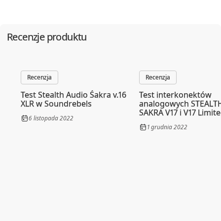
Recenzje produktu
Recenzja
Recenzja
Test Stealth Audio Śakra v.16
Test interkonektów
XLR w Soundrebels
analogowych STEALT
SAKRA V17 i V17 Limit
6 listopada 2022
Edition w Mono & Ste
1 grudnia 2022