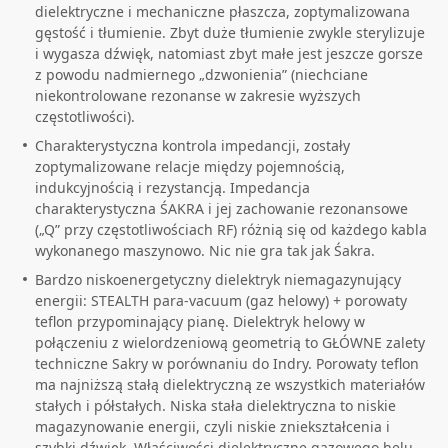
dielektryczne i mechaniczne płaszcza, zoptymalizowana
gęstość i tłumienie. Zbyt duże tłumienie zwykle sterylizuje
i wygasza dźwięk, natomiast zbyt małe jest jeszcze gorsze
z powodu nadmiernego „dzwonienia” (niechciane
niekontrolowane rezonanse w zakresie wyższych
częstotliwości).
Charakterystyczna kontrola impedancji, zostały
zoptymalizowane relacje między pojemnością,
indukcyjnością i rezystancją. Impedancja
charakterystyczna ŚAKRA i jej zachowanie rezonansowe
(„Q” przy częstotliwościach RF) różnią się od każdego kabla
wykonanego maszynowo. Nic nie gra tak jak Śakra.
Bardzo niskoenergetyczny dielektryk niemagazynujący
energii: STEALTH para-vacuum (gaz helowy) + porowaty
teflon przypominający pianę. Dielektryk helowy w
połączeniu z wielordzeniową geometrią to GŁÓWNE zalety
techniczne Sakry w porównaniu do Indry. Porowaty teflon
ma najniższą stałą dielektryczną ze wszystkich materiałów
stałych i półstałych. Niska stała dielektryczna to niskie
magazynowanie energii, czyli niskie zniekształcenia i
szybki dźwięk. Właściwości dielektryczne gazowego helu