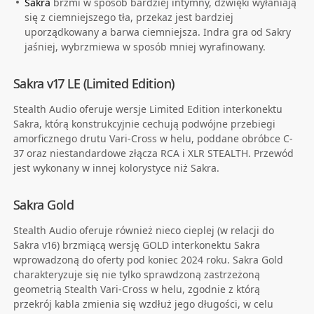
Sakra
brzmi w sposób bardziej intymny, dźwięki wyłaniają
się z ciemniejszego tła, przekaz jest bardziej
uporządkowany a barwa ciemniejsza. Indra gra od Sakry
jaśniej, wybrzmiewa w sposób mniej wyrafinowany.
Sakra v17 LE (Limited Edition)
Stealth Audio oferuje wersje Limited Edition interkonektu
Sakra, którą konstrukcyjnie cechują podwójne przebiegi
amorficznego drutu Vari-Cross w helu, poddane obróbce C-
37 oraz niestandardowe złącza RCA i XLR STEALTH. Przewód
jest wykonany w innej kolorystyce niż Sakra.
Sakra Gold
Stealth Audio oferuje również nieco cieplej (w relacji do
Sakra v16) brzmiącą wersję GOLD interkonektu Sakra
wprowadzoną do oferty pod koniec 2024 roku. Sakra Gold
charakteryzuje się nie tylko sprawdzoną zastrzeżoną
geometrią Stealth Vari-Cross w helu, zgodnie z którą
przekrój kabla zmienia się wzdłuż jego długości, w celu