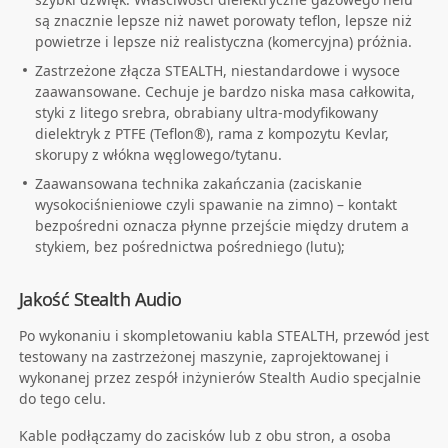
są znacznie lepsze niż nawet porowaty teflon, lepsze niż
powietrze i lepsze niż realistyczna (komercyjna) próżnia.
Zastrzeżone złącza STEALTH, niestandardowe i wysoce
zaawansowane. Cechuje je bardzo niska masa całkowita,
styki z litego srebra, obrabiany ultra-modyfikowany
dielektryk z PTFE (Teflon®), rama z kompozytu Kevlar,
skorupy z włókna węglowego/tytanu.
Zaawansowana technika zakańczania (zaciskanie
wysokociśnieniowe czyli spawanie na zimno) – kontakt
bezpośredni oznacza płynne przejście między drutem a
stykiem, bez pośrednictwa pośredniego (lutu);
Jakość Stealth Audio
Po wykonaniu i skompletowaniu kabla STEALTH, przewód jest
testowany na zastrzeżonej maszynie, zaprojektowanej i
wykonanej przez zespół inżynierów Stealth Audio specjalnie
do tego celu.
Kable podłączamy do zacisków lub z obu stron, a osoba