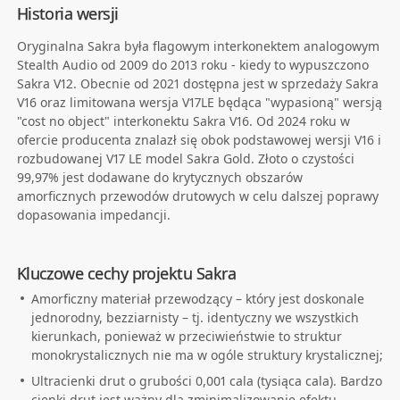
Historia wersji
Oryginalna Sakra była flagowym interkonektem analogowym
Stealth Audio od 2009 do 2013 roku - kiedy to wypuszczono
Sakra V12. Obecnie od 2021 dostępna jest w sprzedaży Sakra
V16 oraz limitowana wersja V17LE będąca "wypasioną" wersją
"cost no object" interkonektu Sakra V16. Od 2024 roku w
ofercie producenta znalazł się obok podstawowej wersji V16 i
rozbudowanej V17 LE model Sakra Gold. Złoto o czystości
99,97% jest dodawane do krytycznych obszarów
amorficznych przewodów drutowych w celu dalszej poprawy
dopasowania impedancji.
Kluczowe cechy projektu Sakra
Amorficzny materiał przewodzący – który jest doskonale
jednorodny, bezziarnisty – tj. identyczny we wszystkich
kierunkach, ponieważ w przeciwieństwie to struktur
monokrystalicznych nie ma w ogóle struktury krystalicznej;
Ultracienki drut o grubości 0,001 cala (tysiąca cala). Bardzo
cienki drut jest ważny dla zminimalizowanie efektu