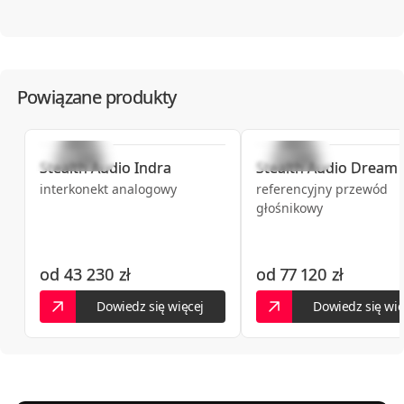
Powiązane produkty
Stealth Audio
Indra
Stealth Audio
Dream
interkonekt analogowy
referencyjny przewód
głośnikowy
od
43 230 zł
od
77 120 zł
Dowiedz się więcej
Dowiedz się wię