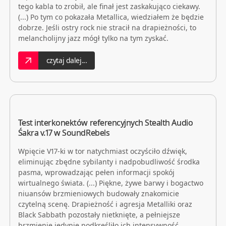
tego kabla to zrobił, ale finał jest zaskakująco ciekawy.
(...) Po tym co pokazała Metallica, wiedziałem że będzie
dobrze. Jeśli ostry rock nie stracił na drapieżności, to
melancholijny jazz mógł tylko na tym zyskać.
czytaj dalej...
Test interkonektów referencyjnych Stealth Audio
Śakra v.17 w SoundRebels
Wpięcie V17-ki w tor natychmiast oczyściło dźwięk,
eliminując zbędne sybilanty i nadpobudliwość środka
pasma, wprowadzając pełen informacji spokój
wirtualnego świata. (...) Piękne, żywe barwy i bogactwo
niuansów brzmieniowych budowały znakomicie
czytelną scenę. Drapieżność i agresja Metalliki oraz
Black Sabbath pozostały nietknięte, a pełniejsze
brzmienie jedynie podkreśliło ich intensywność.