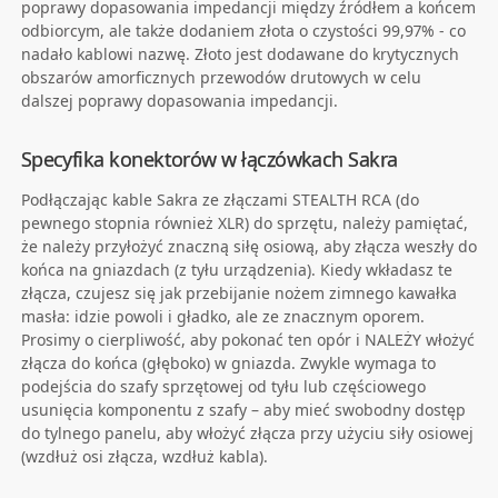
poprawy dopasowania impedancji między źródłem a końcem
odbiorcym, ale także dodaniem złota o czystości 99,97% - co
nadało kablowi nazwę. Złoto jest dodawane do krytycznych
obszarów amorficznych przewodów drutowych w celu
dalszej poprawy dopasowania impedancji.
Specyfika konektorów w łączówkach Sakra
Podłączając kable Sakra ze złączami STEALTH RCA (do
pewnego stopnia również XLR) do sprzętu, należy pamiętać,
że należy przyłożyć znaczną siłę osiową, aby złącza weszły do
​​końca na gniazdach (z tyłu urządzenia). Kiedy wkładasz te
złącza, czujesz się jak przebijanie nożem zimnego kawałka
masła: idzie powoli i gładko, ale ze znacznym oporem.
Prosimy o cierpliwość, aby pokonać ten opór i NALEŻY włożyć
złącza do końca (głęboko) w gniazda. Zwykle wymaga to
podejścia do szafy sprzętowej od tyłu lub częściowego
usunięcia komponentu z szafy – aby mieć swobodny dostęp
do tylnego panelu, aby włożyć złącza przy użyciu siły osiowej
(wzdłuż osi złącza, wzdłuż kabla).