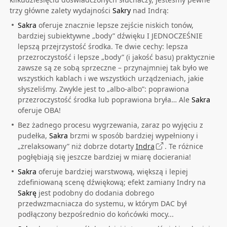
trzy główne zalety wydajności
Sakry
nad Indrą:
Sakra
oferuje znacznie lepsze zejście niskich tonów,
bardziej subiektywne „body” dźwięku I JEDNOCZEŚNIE
lepszą przejrzystość środka. Te dwie cechy: lepsza
przezroczystość i lepsze „body” (i jakość basu) praktycznie
zawsze są ze sobą sprzeczne – przynajmniej tak było we
wszystkich kablach i we wszystkich urządzeniach, jakie
słyszeliśmy. Zwykle jest to „albo-albo”: poprawiona
przezroczystość środka lub poprawiona bryła… Ale
S
akra
oferuje OBA!
Bez żadnego procesu wygrzewania, zaraz po wyjęciu z
pudełka,
S
akra
brzmi w sposób bardziej wypełniony i
„zrelaksowany” niż dobrze dotarty
Indra
. Te różnice
pogłębiają się jeszcze bardziej w miarę docierania!
Sakra
oferuje bardziej warstwową, większą i lepiej
zdefiniowaną scenę dźwiękową; efekt zamiany Indry na
Sakrę
jest podobny do dodania dobrego
przedwzmacniacza do systemu, w którym DAC był
podłączony bezpośrednio do końcówki mocy...