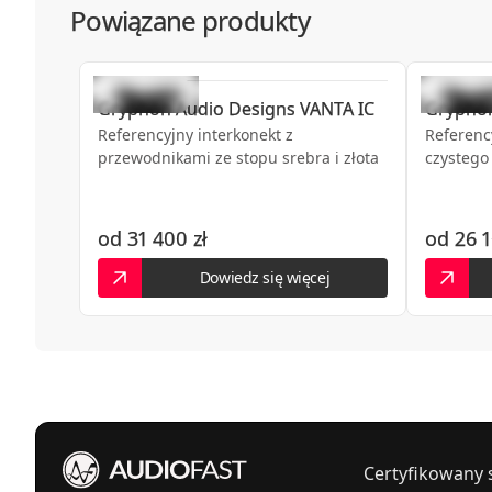
Powiązane produkty
Gryphon Audio Designs
VANTA IC
Grypho
Referencyjny interkonekt z
Referenc
przewodnikami ze stopu srebra i złota
czystego 
od
31 400 zł
od
26 1
Dowiedz się więcej
Certyfikowany 