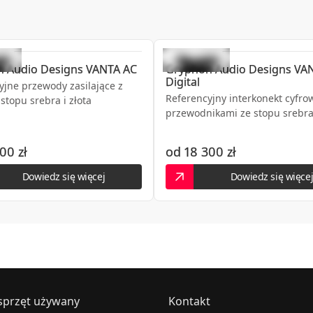
Hi-FI STUDIO
43-300
Bielsko-Biała
,
Cieszyńsk
HiFi System
n Audio Designs
VANTA AC
Gryphon Audio Designs
VA
03-289
Warszawa
,
Ostródzka 2
Digital
yjne przewody zasilające z
Referencyjny interkonekt cyfro
stopu srebra i złota
Koris salon audio video
przewodnikami ze stopu srebra 
61-614
Poznań
,
Umultowska 39
00 zł
od
18 300 zł
LINIA DŹWIĘKU
Dowiedz się więcej
Dowiedz się więce
35-125
Rzeszów
,
Karola Lewako
Studio999Audio
33-332
Kraków
,
Bronowicka 4A
sprzęt używany
Kontakt