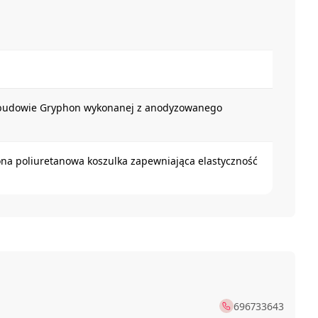
j obudowie Gryphon wykonanej z anodyzowanego
wona poliuretanowa koszulka zapewniająca elastyczność
696733643