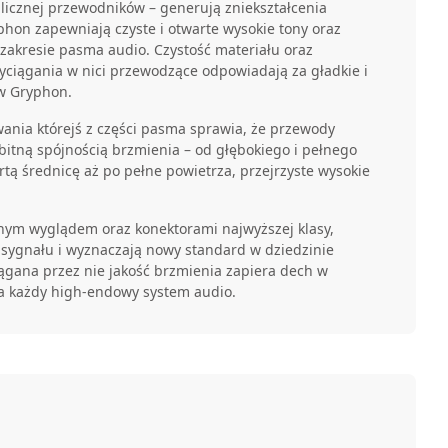
alicznej przewodników – generują zniekształcenia
hon zapewniają czyste i otwarte wysokie tony oraz
zakresie pasma audio. Czystość materiału oraz
ciągania w nici przewodzące odpowiadają za gładkie i
w Gryphon.
ania którejś z części pasma sprawia, że przewody
bitną spójnością brzmienia – od głębokiego i pełnego
tą średnicę aż po pełne powietrza, przejrzyste wysokie
nym wyglądem oraz konektorami najwyższej klasy,
 sygnału i wyznaczają nowy standard w dziedzinie
ągana przez nie jakość brzmienia zapiera dech w
ia każdy high-endowy system audio.