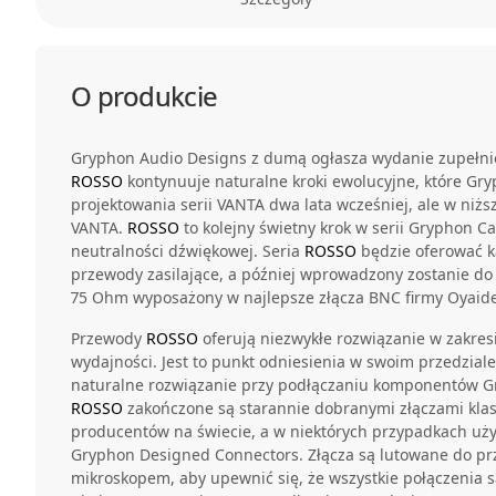
O produkcie
Gryphon Audio Designs z dumą ogłasza wydanie zupełnie
ROSSO
kontynuuje naturalne kroki ewolucyjne, które Gr
projektowania serii VANTA dwa lata wcześniej, ale w niżs
VANTA.
ROSSO
to kolejny świetny krok w serii Gryphon C
neutralności dźwiękowej. Seria
ROSSO
będzie oferować ka
przewody zasilające, a później wprowadzony zostanie do
75 Ohm wyposażony w najlepsze złącza BNC firmy Oyaide
Przewody
ROSSO
oferują niezwykłe rozwiązanie w zakresi
wydajności. Jest to punkt odniesienia w swoim przedzial
naturalne rozwiązanie przy podłączaniu komponentów Gr
ROSSO
zakończone są starannie dobranymi złączami kla
producentów na świecie, a w niektórych przypadkach uży
Gryphon Designed Connectors. Złącza są lutowane do pr
mikroskopem, aby upewnić się, że wszystkie połączenia s