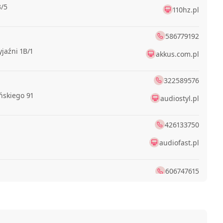
3/5
110hz.pl
586779192
yjaźni 1B/1
akkus.com.pl
322589576
ńskiego 91
audiostyl.pl
426133750
audiofast.pl
606747615
edmieście 34
666963999
ózefa 17