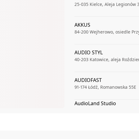
25-035
Kielce
,
Aleja Legionów 
AKKUS
84-200
Wejherowo
,
osiedle Prz
AUDIO STYL
40-203
Katowice
,
aleja Roździe
AUDIOFAST
91-174
Łódź
,
Romanowska 55E
AudioLand Studio
99-300
Kutno
,
Warszawskie Prz
AUDIOSFERA.EU
70-460
Szczecin
,
Piłsudskiego J