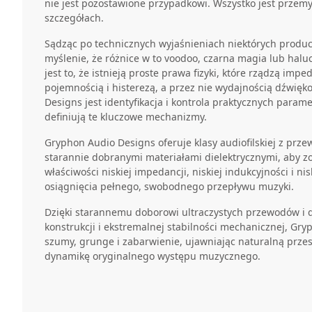
nie jest pozostawione przypadkowi. Wszystko jest przem
szczegółach.
Sądząc po technicznych wyjaśnieniach niektórych prod
myślenie, że różnice w to voodoo, czarna magia lub halu
jest to, że istnieją proste prawa fizyki, które rządzą impe
pojemnością i histerezą, a przez nie wydajnością dźwię
Designs jest identyfikacja i kontrola praktycznych param
definiują te kluczowe mechanizmy.
Gryphon Audio Designs oferuje klasy audiofilskiej z prze
starannie dobranymi materiałami dielektrycznymi, aby 
właściwości niskiej impedancji, niskiej indukcyjności i n
osiągnięcia pełnego, swobodnego przepływu muzyki.
Dzięki starannemu doborowi ultraczystych przewodów i di
konstrukcji i ekstremalnej stabilności mechanicznej, Gr
szumy, grunge i zabarwienie, ujawniając naturalną przes
dynamikę oryginalnego występu muzycznego.