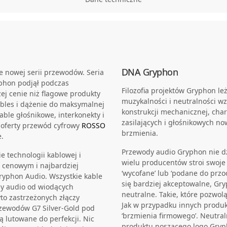
DNA Gryphon
 nowej serii przewodów. Seria
yphon podjął podczas
Filozofia projektów Gryphon le
zej cenie niż flagowe produkty
muzykalności i neutralności wz
ables i dążenie do maksymalnej
konstrukcji mechanicznej, char
ble głośnikowe, interkonekty i
zasilających i głośnikowych no
 oferty przewód cyfrowy
ROSSO
brzmienia.
.
Przewody audio Gryphon nie dzi
e technologii kablowej i
wielu producentów stroi swoje p
e cenowym i najbardziej
‘wycofane’ lub ‘podane do przo
yphon Audio. Wszystkie kable
się bardziej akceptowalne, Gr
sy audio od wiodących
neutralne. Takie, które pozwol
to zastrzeżonych złączy
Jak w przypadku innych produ
zewodów G7 Silver-Gold pod
‘brzmienia firmowego’. Neutra
ą lutowane do perfekcji. Nic
produktu noszącego logo Gryp