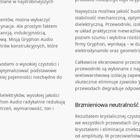
yślane w najdrobniejszych
Najwyższa możliwa jakość bu
stabilność mechaniczną, optym
ucentów, można wybaczyć
dielektryczną. Przewodniki, iz
cynacje. Ale prostym faktem
w układ praktycznie niewrażliw
dancją, indukcyjnością,
poziom szumu i wybitna rozdzi
kową. Misją Gryphon Audio
firmy Gryphon, wynikają – w du
etrów konstrukcyjnych, które
elektrodynamiki oraz geometrii
Całkowicie ekranowane przeciw
wodami o wysokiej czystości i
przewodniki są wykonane z naj
zoptymalizować podstawowe
wielowarstwową izolację zapew
iskiej pojemności niezbędne do
skutecznie eliminuje zjawisko ‘
przewodach degraduje odpowie
elektryków, wysokiej jakości
yphon Audio radykalnie redukują
Brzmieniowa neutralność
trzeń, wymiarowość, ton i
Rezultatem krystalicznej czyst
we wszystkich przewodach Gryp
kryształami i eliminacja zniek
od amplitudy. W przeciwieństw