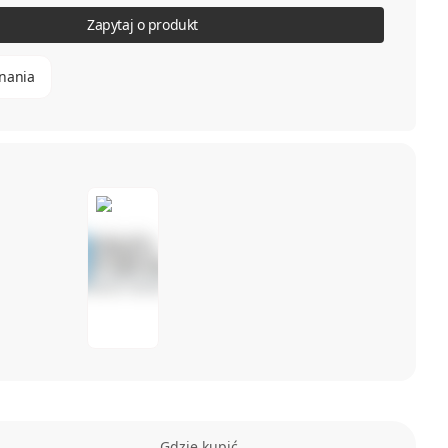
Zapytaj o produkt
nania
Gdzie kupić