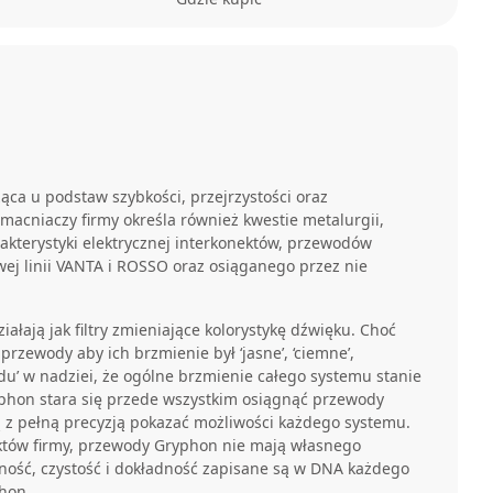
żąca u podstaw szybkości, przejrzystości oraz
macniaczy firmy określa również kwestie metalurgii,
akterystyki elektrycznej interkonektów, przewodów
wej linii VANTA i ROSSO oraz osiąganego przez nie
ałają jak filtry zmieniające kolorystykę dźwięku. Choć
rzewody aby ich brzmienie był ‘jasne’, ‘ciemne’,
du’ w nadziei, że ogólne brzmienie całego systemu stanie
yphon stara się przede wszystkim osiągnąć przewody
ą z pełną precyzją pokazać możliwości każdego systemu.
któw firmy, przewody Gryphon nie mają własnego
lność, czystość i dokładność zapisane są w DNA każdego
hon.