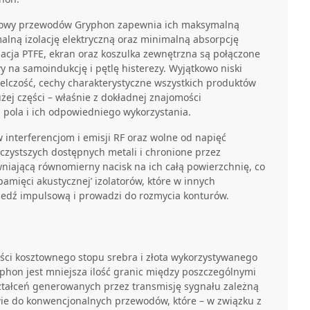
dowy przewodów Gryphon zapewnia ich maksymalną
alną izolację elektryczną oraz minimalną absorpcję
olacja PTFE, ekran oraz koszulka zewnętrzna są połączone
y na samoindukcję i pętlę histerezy. Wyjątkowo niski
elczość, cechy charakterystyczne wszystkich produktów
żej części – właśnie z dokładnej znajomości
 pola i ich odpowiedniego wykorzystania.
 interferencjom i emisji RF oraz wolne od napięć
czystszych dostępnych metali i chronione przez
niającą równomierny nacisk na ich całą powierzchnię, co
pamięci akustycznej’ izolatorów, które w innych
dź impulsową i prowadzi do rozmycia konturów.
ości kosztownego stopu srebra i złota wykorzystywanego
hon jest mniejsza ilość granic między poszczególnymi
ształceń generowanych przez transmisję sygnału zależną
ie do konwencjonalnych przewodów, które – w związku z