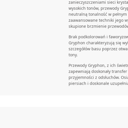
zanieczyszczeniami sieci kryst
wysokich tonów, przewody Gryp
neutralną tonalność w pełnym 
zaawansowane techniki jego wy
skupione brzmienie przewodó
Brak podkolorowań i faworyzow
Gryphon charakteryzują się wy
szczegółów basu poprzez otwar
tony.
Przewody Gryphon, z ich świet
zapewniają doskonały transfer
przyjemności z odsłuchów. Osi
piersiach i doskonale uzupełn