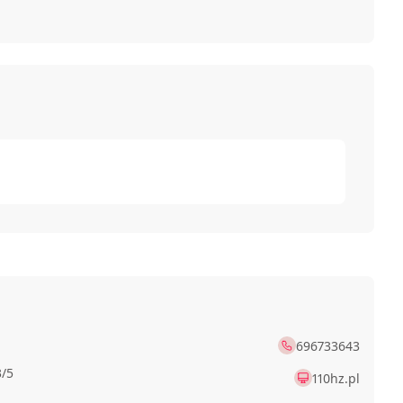
696733643
3/5
110hz.pl