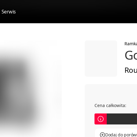
Serwis
Ramk
Go
Rou
Cena całkowita:
Dodaj do porów