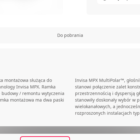
Do pobrania
ka montażowa służąca do
Invisa MPX MultiPolar™, głośn
chnology Invisa MPX. Ramka
stanowi połączenie zalet kons
e budowy / remontu wytyczenia
przestrzennością i dyspersją g
Ramka montażowa ma dwa paski
stanowiły doskonały wybór w p
wielokanałowych, a jednocześn
rozproszonych instalacjach ty