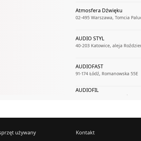
Atmosfera Dźwięku
02-495
Warszawa
,
Tomcia Palu
AUDIO STYL
40-203
Katowice
,
aleja Roździe
AUDIOFAST
91-174
Łódź
,
Romanowska 55E
AUDIOFIL
00-621
Warszawa
,
Boya-Żeleńs
audioMAX24.pl
65-019
Zielona Góra
,
Dworcowa
AUDIOSFERA.EU
sprzęt używany
Kontakt
70-460
Szczecin
,
Piłsudskiego J