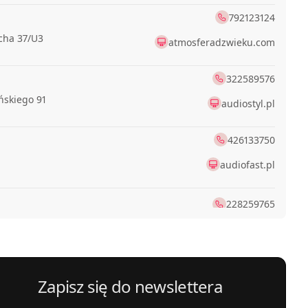
792123124
cha 37/U3
atmosferadzwieku.com
322589576
ńskiego 91
audiostyl.pl
426133750
audiofast.pl
228259765
kiego Tadeusza 6
728440470
 16
Zapisz się do newslettera
666963999
ózefa 17