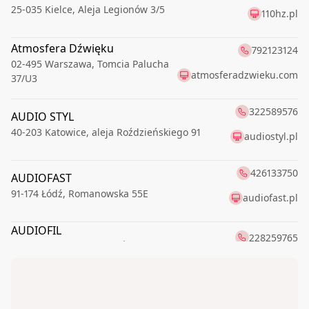
25-035
Kielce
,
Aleja Legionów 3/5
110hz.pl
Atmosfera Dźwięku
792123124
02-495
Warszawa
,
Tomcia Palucha
atmosferadzwieku.com
37/U3
322589576
AUDIO STYL
40-203
Katowice
,
aleja Roździeńskiego 91
audiostyl.pl
426133750
AUDIOFAST
91-174
Łódź
,
Romanowska 55E
audiofast.pl
AUDIOFIL
228259765
00-621
Warszawa
,
Boya-Żeleńskiego Tadeusza 6
audioMAX24.pl
728440470
65-019
Zielona Góra
,
Dworcowa 16