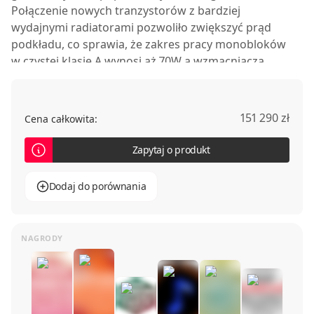
Połączenie nowych tranzystorów z bardziej
wydajnymi radiatorami pozwoliło zwiększyć prąd
podkładu, co sprawia, że zakres pracy monobloków
w czystej klasie A wynosi aż 70W a wzmacniacza
stereofonicznego 35W. W rezultacie poprawie uległo
odwzorowanie barwy instrumentów i zróżnicowanie
ich tonów.
151 290 zł
Cena całkowita:
Zapytaj o produkt
Dodaj do porównania