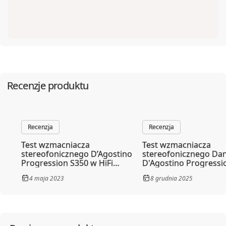
Recenzje produktu
Recenzja
Recenzja
Test wzmacniacza
Test wzmacniacza
stereofonicznego D’Agostino
stereofonicznego Da
Progression S350 w HiFi
D'Agostino Progressi
News
w Hifi Statement
4 maja 2023
8 grudnia 2025