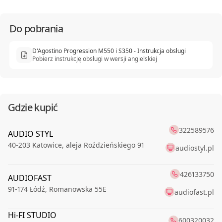
Do pobrania
D'Agostino Progression M550 i S350 - Instrukcja obsługi
Pobierz instrukcję obsługi w wersji angielskiej
Gdzie kupić
322589576
AUDIO STYL
40-203
Katowice
,
aleja Roździeńskiego 91
audiostyl.pl
426133750
AUDIOFAST
91-174
Łódź
,
Romanowska 55E
audiofast.pl
Hi-FI STUDIO
600320032