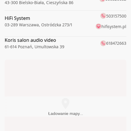
43-300
Bielsko-Biała
,
Cieszyńska 86
503157500
HiFi System
03-289
Warszawa
,
Ostródzka 273/1
hifisystem.pl
Koris salon audio video
618472663
61-614
Poznań
,
Umultowska 39
508898589
LINIA DŹWIĘKU
35-125
Rzeszów
,
Karola Lewakowskiego 6a
liniadzwieku.pl
Ładowanie mapy...