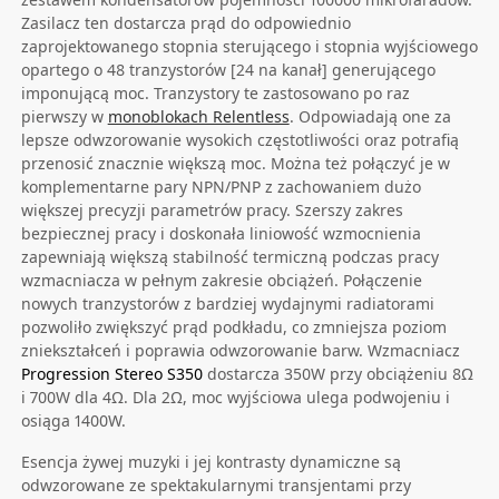
Zasilacz ten dostarcza prąd do odpowiednio
zaprojektowanego stopnia sterującego i stopnia wyjściowego
opartego o 48 tranzystorów [24 na kanał] generującego
imponującą moc. Tranzystory te zastosowano po raz
pierwszy w
monoblokach Relentless
. Odpowiadają one za
lepsze odwzorowanie wysokich częstotliwości oraz potrafią
przenosić znacznie większą moc. Można też połączyć je w
komplementarne pary NPN/PNP z zachowaniem dużo
większej precyzji parametrów pracy. Szerszy zakres
bezpiecznej pracy i doskonała liniowość wzmocnienia
zapewniają większą stabilność termiczną podczas pracy
wzmacniacza w pełnym zakresie obciążeń. Połączenie
nowych tranzystorów z bardziej wydajnymi radiatorami
pozwoliło zwiększyć prąd podkładu, co zmniejsza poziom
zniekształceń i poprawia odwzorowanie barw. Wzmacniacz
Progression Stereo S350
dostarcza 350W przy obciążeniu 8Ω
i 700W dla 4Ω. Dla 2Ω, moc wyjściowa ulega podwojeniu i
osiąga 1400W.
Esencja żywej muzyki i jej kontrasty dynamiczne są
odwzorowane ze spektakularnymi transjentami przy