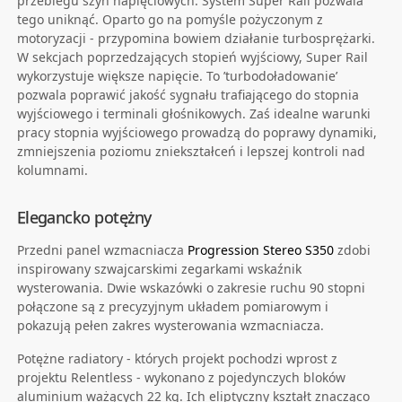
przebiegu szyn napięciowych. System Super Rail pozwala
tego uniknąć. Oparto go na pomyśle pożyczonym z
motoryzacji - przypomina bowiem działanie turbosprężarki.
W sekcjach poprzedzających stopień wyjściowy, Super Rail
wykorzystuje większe napięcie. To ’turbodoładowanie’
pozwala poprawić jakość sygnału trafiającego do stopnia
wyjściowego i terminali głośnikowych. Zaś idealne warunki
pracy stopnia wyjściowego prowadzą do poprawy dynamiki,
zmniejszenia poziomu zniekształceń i lepszej kontroli nad
kolumnami.
Elegancko potężny
Przedni panel wzmacniacza
Progression Stereo S350
zdobi
inspirowany szwajcarskimi zegarkami wskaźnik
wysterowania. Dwie wskazówki o zakresie ruchu 90 stopni
połączone są z precyzyjnym układem pomiarowym i
pokazują pełen zakres wysterowania wzmacniacza.
Potężne radiatory - których projekt pochodzi wprost z
projektu Relentless - wykonano z pojedynczych bloków
aluminium ważących 22 kg. Ich eliptyczny kształt znacząco