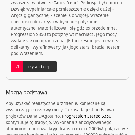
zwłaszcza w utworze ’Adios Irene’. Perkusja była mocna.
Dźwięk wypełniał całe pomieszczenie dzięki dużej -
wręcz gigantycznej - scenie. Co więcej, wrażenie
obecności obu artystów było niespotykanie
autentyczne. Materializowali się gdzieś przede mną.
Progression S350 to potężny wzmacniacz. Jego mocy
wydaje się nieograniczona. JEdnocześnie jest również
delikatny i wyrafinowany, jak jego starsi bracia. Jestem
pod wrażeniem.
czytaj dalej...
Mocna podstawa
Aby uzyskać realistyczne brzmienie, konieczne są
wystarczające rezerwy mocy. Ta zasada jest podstawą
projektów Dana D’Agostino.
Progression Stereo S350
kontynuuje tę tradycję. Wykonana z anodyzowanego
aluminium obudowa kryje transformator 2000VA połączony z
zestawem kondensatorów pojemności 100000 mikrofaradów.