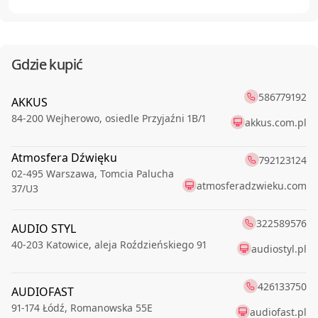
Gdzie kupić
586779192
AKKUS
84-200
Wejherowo
,
osiedle Przyjaźni 1B/1
akkus.com.pl
Atmosfera Dźwięku
792123124
02-495
Warszawa
,
Tomcia Palucha
atmosferadzwieku.com
37/U3
322589576
AUDIO STYL
40-203
Katowice
,
aleja Roździeńskiego 91
audiostyl.pl
426133750
AUDIOFAST
91-174
Łódź
,
Romanowska 55E
audiofast.pl