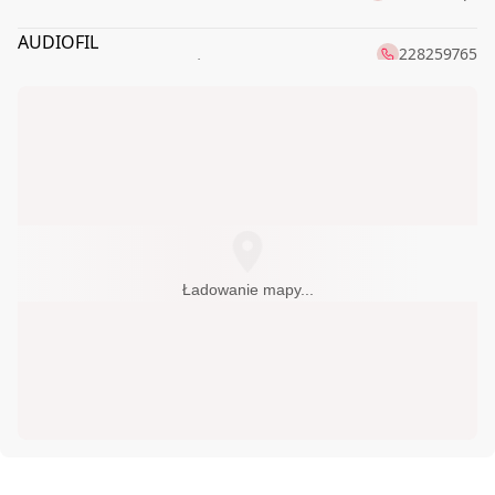
AUDIOFIL
228259765
00-621
Warszawa
,
Boya-Żeleńskiego Tadeusza 6
audioMAX24.pl
728440470
65-019
Zielona Góra
,
Dworcowa 16
698615124
Audioneo - SALON HI-FI
83-010
Rotmanka k/Gdańska
,
Kościelna 1
audioneo.pl
Audiotop.pl
796410285
Ładowanie mapy...
60-003
Poznań
,
Sycowska 63
CORAB sp. z o.o.
895236592
10-521
Olsztyn
,
Partyzantów 12C
DELTA-AUDIO
343680588
42-202
Częstochowa
,
Generała Władysława
Sikorskiego 120