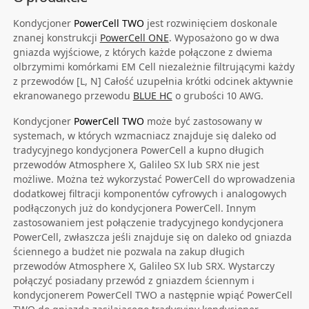
Kondycjoner
PowerCell TWO
jest rozwinięciem doskonale
znanej konstrukcji
PowerCell ONE
. Wyposażono go w dwa
gniazda wyjściowe, z których każde połączone z dwiema
olbrzymimi komórkami EM Cell niezależnie filtrującymi każdy
z przewodów [L, N] Całość uzupełnia krótki odcinek aktywnie
ekranowanego przewodu
BLUE HC
o grubości 10 AWG.
Kondycjoner
PowerCell TWO
może być zastosowany w
systemach, w których wzmacniacz znajduje się daleko od
tradycyjnego kondycjonera PowerCell a kupno długich
przewodów Atmosphere X, Galileo SX lub SRX nie jest
możliwe. Można też wykorzystać PowerCell do wprowadzenia
dodatkowej filtracji komponentów cyfrowych i analogowych
podłączonych już do kondycjonera PowerCell. Innym
zastosowaniem jest połączenie tradycyjnego kondycjonera
PowerCell, zwłaszcza jeśli znajduje się on daleko od gniazda
ściennego a budżet nie pozwala na zakup długich
przewodów Atmosphere X, Galileo SX lub SRX. Wystarczy
połączyć posiadany przewód z gniazdem ściennym i
kondycjonerem PowerCell TWO a następnie wpiąć PowerCell