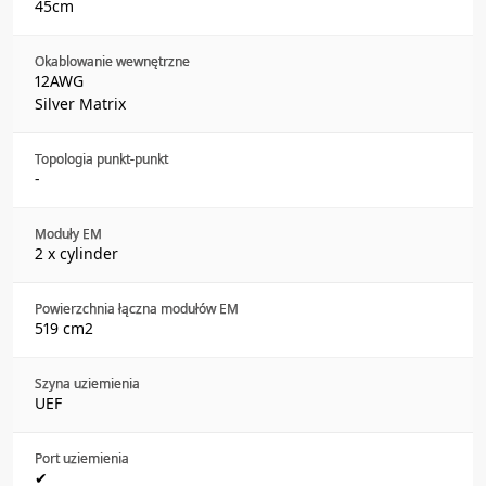
45cm
Okablowanie wewnętrzne
12AWG
Silver Matrix
Topologia punkt-punkt
-
Moduły EM
2 x cylinder
Powierzchnia łączna modułów EM
519 cm2
Szyna uziemienia
UEF
Port uziemienia
✔