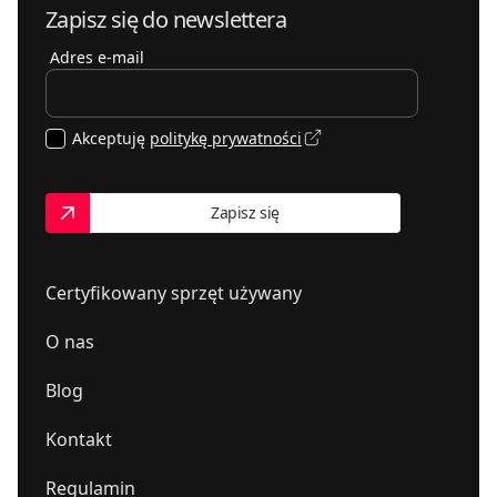
MDBaudio - salon Hi-Fi
Zapisz się do newslettera
54-143
Wrocław
,
Gwarecka 2B
mdbaudio.pl
Adres e-mail
PLANETA DŹWIĘKU
664388015
02-023
Warszawa
,
Tarczyńska 22
Akceptuję
politykę prywatności
Vimed-Sat. FH. Centrum hi-fi
413432466
25-334
Kielce
,
Winnicka 4
Zapisz się
Certyfikowany sprzęt używany
O nas
Blog
Kontakt
Regulamin