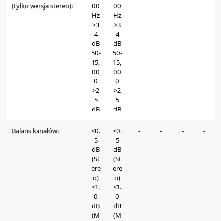
(tylko wersja stereo):
00
00
Hz
Hz
>3
>3
4
4
dB
dB
50-
50-
15,
15,
00
00
0
0
>2
>2
5
5
dB
dB
Balans kanałów:
<0.
<0.
-
-
-
-
5
5
dB
dB
(St
(St
ere
ere
o)
o)
<1.
<1.
0
0
dB
dB
(M
(M