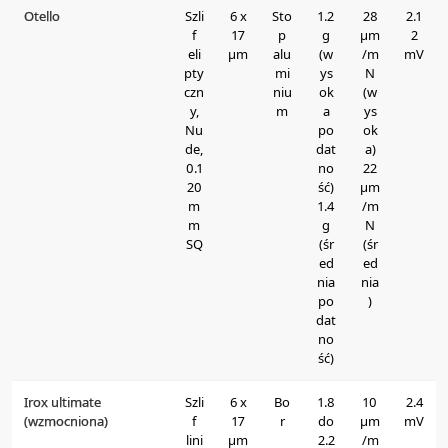
Otello
Szli
6 x
Sto
1.2
28
2.1
f
17
p
g
μm
2
eli
μm
alu
(w
/m
mV
pty
mi
ys
N
czn
niu
ok
(w
y,
m
a
ys
Nu
po
ok
de,
dat
a)
0.1
no
22
20
ść)
μm
m
1.4
/m
m
g
N
SQ
(śr
(śr
ed
ed
nia
nia
po
)
dat
no
ść)
Irox ultimate
Szli
6 x
Bo
1.8
10
2.4
(wzmocniona)
f
17
r
do
μm
mV
lini
μm
2.2
/m