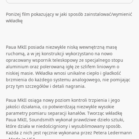
Poniżej film pokazujący w jaki sposób zainstalować/wymienić
wkładkę
Soundsmith shows HOW TO install/remove a B&O cartridge
Paua MkII posiada niezwykle niską wewnętrzną masę
ruchomą, a w jej konstrukcji wykorzystano na nowo
opracowany wspornik teleskopowy ze specjalnego stopu
aluminium oraz polerowaną igłę ze szlifem liniowym o
niskiej masie. Wkładka wnosi unikalne ciepło i gładkość
brzmienia do każdego systemu analogowego, nie pomijając
przy tym szczegółów i detali nagrania.
Paua MkII osiąga nowy poziom kontroli trzpienia i jego
jakości działania, co potwierdzają niezwykle wysokie
parametry pomiaru separacji kanałów. Tworząc wkładkę
Paua MkII, Soundsmith wykonał prawdziwe dzieło sztuki,
które działa w niedościgniony i wysublimowany sposób.
Każda z nich jest ręcznie wykonana przez Petera Ledermann