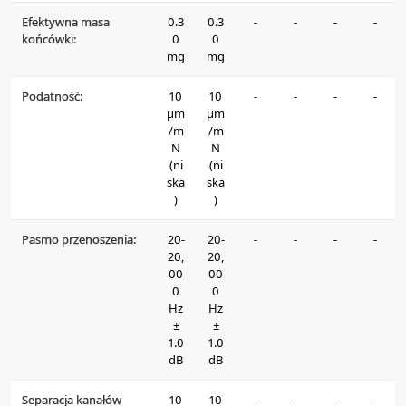
Efektywna masa
0.3
0.3
-
-
-
-
końcówki:
0
0
mg
mg
Podatność:
10
10
-
-
-
-
μm
μm
/m
/m
N
N
(ni
(ni
ska
ska
)
)
Pasmo przenoszenia:
20-
20-
-
-
-
-
20,
20,
00
00
0
0
Hz
Hz
±
±
1.0
1.0
dB
dB
Separacja kanałów
10
10
-
-
-
-