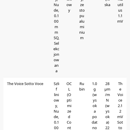
Nu
ow
ze
ska
util
de,
y
sto
us
0.1
pu
1.1
00
alu
mV
m
mi
m
niu
SQ,
m
Sel
ekc
jon
ow
an
a
The Voice Sotto Voce
Szli
OC
Ru
1.0
28
Th
f
L
bin
g
μm
e
lini
(O
(w
/m
Voi
ow
pti
ys
N
ce
y,
mi
ok
(w
2.1
Nu
ze
a
ys
2
de,
d
po
ok
mV
0.1
Co
dat
a)
Sot
00
nt
no
22
to