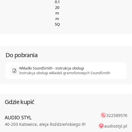
0.1
20
m
m
SQ
Do pobrania
Wkładki SoundSmith - instrukcja obsługi
Instrukcja obsługi wkładek gramofonowych SoundSmith
Gdzie kupić
322589576
AUDIO STYL
40-203
Katowice
,
aleja Roździeńskiego 91
audiostyl.pl