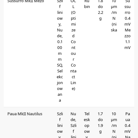
Sussurro MkII Mezo
Szli
OC
Ru
1.8
10
Su
f
L
bin
do
μm
ssu
lini
(O
2.2
/m
rro
ow
pti
g
N
0.4
y,
mi
(ni
mV
Nu
ze
ska
Me
de,
d
zzo
0.1
Co
1.1
00
nt
mV
m
ou
m
r
SQ,
Co
Sel
nta
ekc
ct
jon
Lin
ow
e)
an
a
Paua MkII Nautilus
Szli
Nu
Tel
1.7
10
Pa
f
de,
esk
do
μm
ua
lini
Szli
op
1.9
/m
0.4
ow
f
ow
g
N
mV
y,
lini
y,
(ni
Na