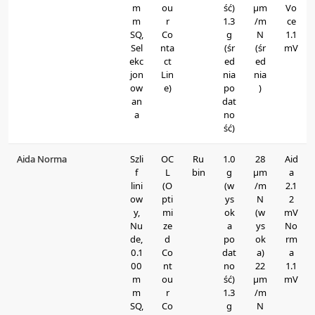
m
ou
ść)
μm
Vo
m
r
1.3
/m
ce
SQ,
Co
g
N
1.1
Sel
nta
(śr
(śr
mV
ekc
ct
ed
ed
jon
Lin
nia
nia
ow
e)
po
)
an
dat
a
no
ść)
Aida Norma
Szli
OC
Ru
1.0
28
Aid
f
L
bin
g
μm
a
lini
(O
(w
/m
2.1
ow
pti
ys
N
2
y,
mi
ok
(w
mV
Nu
ze
a
ys
No
de,
d
po
ok
rm
0.1
Co
dat
a)
a
00
nt
no
22
1.1
m
ou
ść)
μm
mV
m
r
1.3
/m
SQ,
Co
g
N