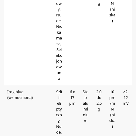
ow
g
N
y,
(ni
Nu
ska
de,
)
Nis
ka
ma
sa,
Sel
ekc
jon
ow
an
a
Irox blue
Szli
6 x
Sto
2.0
10
>2.
(wzmocniona)
f
17
p
do
μm
12
eli
μm
alu
2.5
/m
mV
pty
mi
g
N
czn
niu
(ni
y,
m
ska
Nu
)
de,