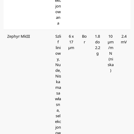
ekc
jon
ow
an
a
Zephyr MkIII
Szli
6 x
Bo
1.8
10
2.4
f
17
r
do
μm
mV
lini
μm
2.2
/m
ow
g
N
y,
(ni
Nu
ska
de,
)
Nis
ka
ma
sa
wła
sn
a,
sel
ekc
jon
ow