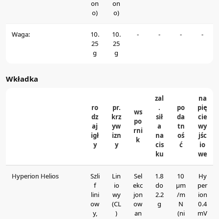
on
on
o)
o)
Waga:
10.
10.
-
-
-
-
25
25
g
g
Wkładka
zal
na
ro
pr.
.
po
pię
ws
dz
krz
sił
da
cie
po
aj
yw
a
tn
wy
rni
igł
izn
na
oś
jśc
k
y
y
cis
ć
io
ku
we
Hyperion Helios
Szli
Lin
Sel
1.8
10
Hy
f
io
ekc
do
μm
per
lini
wy
jon
2.2
/m
ion
ow
(CL
ow
g
N
0.4
y,
)
an
(ni
mV