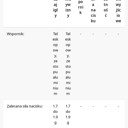
po
aj
yw
a
tn
wy
rni
igł
izn
na
oś
jśc
k
y
y
cis
ć
io
ku
we
Wspornik:
Tel
Tel
-
-
-
-
esk
esk
op
op
ow
ow
y,
y,
ze
ze
sto
sto
pu
pu
alu
alu
mi
mi
niu
niu
m
m
Zalecana siła nacisku:
1.7
1.7
-
-
-
-
do
do
1.9
1.9
g
g