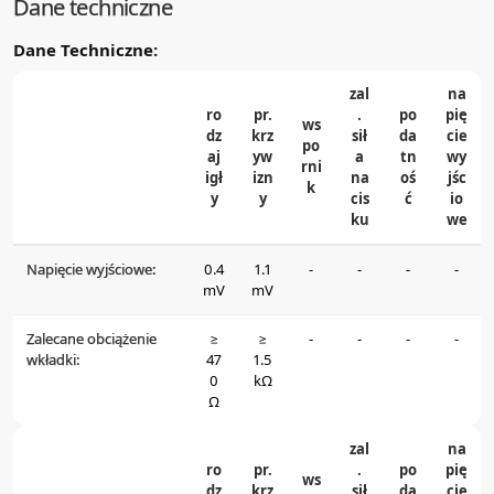
Dane techniczne
Dane Techniczne:
zal
na
ro
pr.
.
po
pię
ws
dz
krz
sił
da
cie
po
aj
yw
a
tn
wy
rni
igł
izn
na
oś
jśc
k
y
y
cis
ć
io
ku
we
Napięcie wyjściowe:
0.4
1.1
-
-
-
-
mV
mV
Zalecane obciążenie
≥
≥
-
-
-
-
wkładki:
47
1.5
0
kΩ
Ω
zal
na
ro
pr.
.
po
pię
ws
dz
krz
sił
da
cie