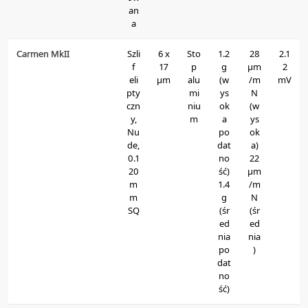
an
a
Carmen MkII
Szli
6 x
Sto
1.2
28
2.1
f
17
p
g
μm
2
eli
μm
alu
(w
/m
mV
pty
mi
ys
N
czn
niu
ok
(w
y,
m
a
ys
Nu
po
ok
de,
dat
a)
0.1
no
22
20
ść)
μm
m
1.4
/m
m
g
N
SQ
(śr
(śr
ed
ed
nia
nia
po
)
dat
no
ść)