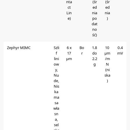
nta
(śr
(śr
ct
ed
ed
Lin
nia
nia
e)
po
)
dat
no
ść)
Zephyr MIMC
Szli
6 x
Bo
1.8
10
0.4
f
17
r
do
μm
mV
lini
μm
2.2
/m
ow
g
N
y,
(ni
Nu
ska
de,
)
Nis
ka
ma
sa
wła
sn
a,
sel