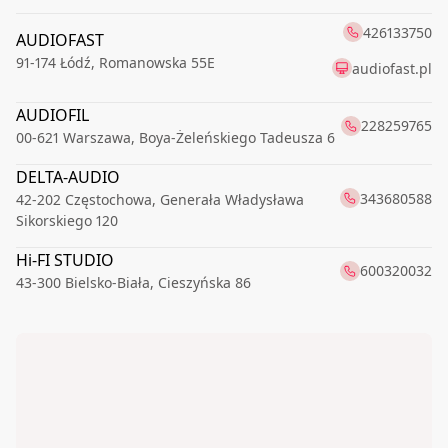
426133750
AUDIOFAST
91-174
Łódź
,
Romanowska 55E
audiofast.pl
AUDIOFIL
228259765
00-621
Warszawa
,
Boya-Żeleńskiego Tadeusza 6
DELTA-AUDIO
343680588
42-202
Częstochowa
,
Generała Władysława
Sikorskiego 120
Hi-FI STUDIO
600320032
43-300
Bielsko-Biała
,
Cieszyńska 86
KEZARD salon audio-video
585614757
81-521
Gdynia
,
Aleja Zwycięstwa 197
508898589
LINIA DŹWIĘKU
35-125
Rzeszów
,
Karola Lewakowskiego 6a
liniadzwieku.pl