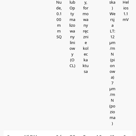
Nu
lub
y,
ska
Hel
de,
Op
for
)
ios
0.1
ty
mo
We
1.1
00
ma
wa
rsj
mV
m
lizo
ny
a
m
wa
ręc
LT:
SQ
ny
zni
12
lini
e
μm
ow
kol
/m
y
ec
N
(O
ka
(pi
CL)
ktu
on
sa
ow
a)
7
μm
/m
N
(po
zio
ma
)