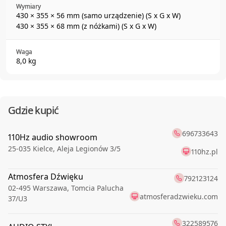
Wymiary
430 × 355 × 56 mm (samo urządzenie) (S x G x W)
430 × 355 × 68 mm (z nóżkami) (S x G x W)
Waga
8,0 kg
Gdzie kupić
696733643
110Hz audio showroom
25-035
Kielce
,
Aleja Legionów 3/5
110hz.pl
Atmosfera Dźwięku
792123124
02-495
Warszawa
,
Tomcia Palucha
atmosferadzwieku.com
37/U3
322589576