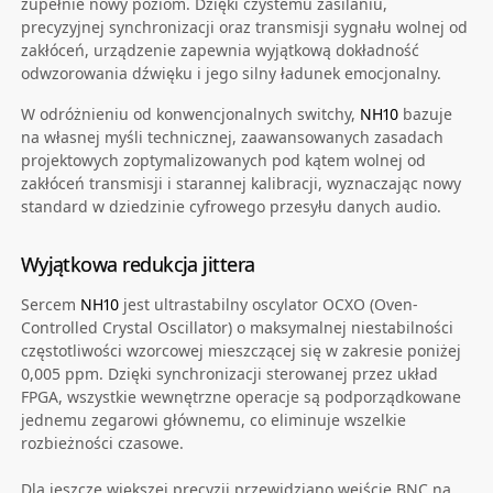
zupełnie nowy poziom. Dzięki czystemu zasilaniu,
precyzyjnej synchronizacji oraz transmisji sygnału wolnej od
zakłóceń, urządzenie zapewnia wyjątkową dokładność
odwzorowania dźwięku i jego silny ładunek emocjonalny.
W odróżnieniu od konwencjonalnych switchy,
NH10
bazuje
na własnej myśli technicznej, zaawansowanych zasadach
projektowych zoptymalizowanych pod kątem wolnej od
zakłóceń transmisji i starannej kalibracji, wyznaczając nowy
standard w dziedzinie cyfrowego przesyłu danych audio.
Wyjątkowa redukcja jittera
Sercem
NH10
jest ultrastabilny oscylator OCXO (Oven-
Controlled Crystal Oscillator) o maksymalnej niestabilności
częstotliwości wzorcowej mieszczącej się w zakresie poniżej
0,005 ppm. Dzięki synchronizacji sterowanej przez układ
FPGA, wszystkie wewnętrzne operacje są podporządkowane
jednemu zegarowi głównemu, co eliminuje wszelkie
rozbieżności czasowe.
Dla jeszcze większej precyzji przewidziano wejście BNC na