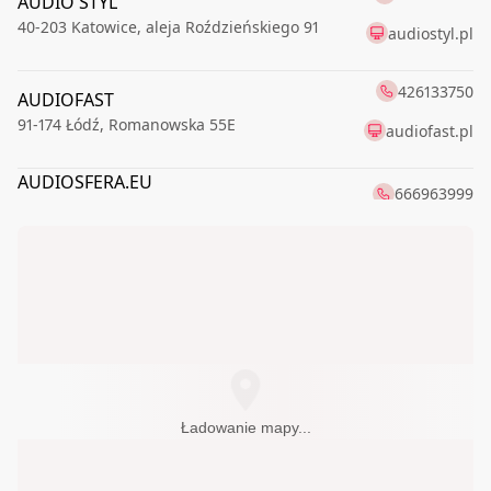
AUDIO STYL
40-203
Katowice
,
aleja Roździeńskiego 91
audiostyl.pl
426133750
AUDIOFAST
91-174
Łódź
,
Romanowska 55E
audiofast.pl
AUDIOSFERA.EU
666963999
70-460
Szczecin
,
Piłsudskiego Józefa 17
523718422
EMAR
85-055
Bydgoszcz
,
Podolska 5
emar.bydgoszcz.pl
Hi-FI STUDIO
600320032
43-300
Bielsko-Biała
,
Cieszyńska 86
Koris salon audio video
618472663
Ładowanie mapy...
61-614
Poznań
,
Umultowska 39
KK&RS