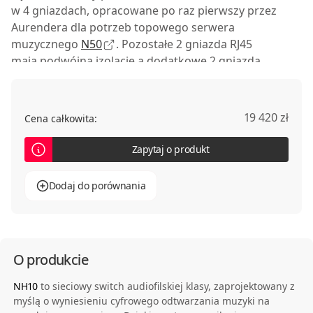
w 4 gniazdach, opracowane po raz pierwszy przez
Aurendera dla potrzeb topowego serwera
muzycznego
N50
. Pozostałe 2 gniazda RJ45
mają podwójną izolację a dodatkowe 2 gniazda
optyczne umożliwiają łączenie kilku switchy w stos.
Sercem NH10 jest ultrastabilny oscylator kwarcowy
19 420 zł
Cena całkowita:
OCXO o niestabilności zegara poniżej 0,005 ppm.
Dzięki synchronizacji sterowanej przez układ FPGA
Zapytaj o produkt
wszystkie operacje wewnętrzne podporządkowane
są jednemu zegarowi głównemu, co eliminuje
Dodaj do porównania
wszelkie rozbieżności czasowe. Dodatkowo
przełącznik wyposażono w wejście BNC dla
zewnętrznego zegara wzorcowego (10 MHz, 50 Ω),
umożliwiając dalsze ulepszenie jakości sygnału.
O produkcie
NH10
to sieciowy switch audiofilskiej klasy, zaprojektowany z
myślą o wyniesieniu cyfrowego odtwarzania muzyki na