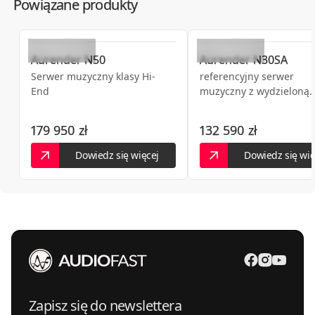
Powiązane produkty
audioplaza.pl Wrocław Salon Audio Video
668606636
54-234
Wrocław
,
Białowieska 65B
Aurender
N50
Aurender
N30SA
AUDIOtrendt
126861015
Serwer muzyczny klasy Hi-
referencyjny serwer
31-589
Kraków
,
Sołtysowska 35A
End
muzyczny z wydzieloną
częścią zasilającą
501015538
AntraxAudio
179 950 zł
132 590 zł
80-034
Gdańsk
,
Królowej Jadwigi 137/1.07
antraxaudio.pl
Dowiedz się więcej
Dowiedz się wię
Zapisz się do newslettera