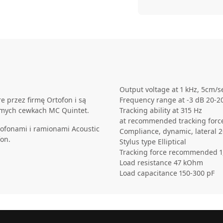
Output voltage at 1 kHz, 5cm/s
 przez firmę Ortofon i są
Frequency range at -3 dB 20-2
mych cewkach MC Quintet.
Tracking ability at 315 Hz
at recommended tracking forc
mofonami i ramionami Acoustic
Compliance, dynamic, lateral
fon.
Stylus type Elliptical
Tracking force recommended 1
Load resistance 47 kOhm
Load capacitance 150-300 pF