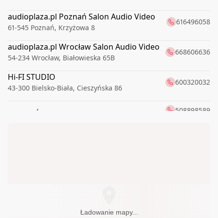
audioplaza.pl Poznań Salon Audio Video
616496058
61-545
Poznań
,
Krzyżowa 8
audioplaza.pl Wrocław Salon Audio Video
668606636
54-234
Wrocław
,
Białowieska 65B
Hi-FI STUDIO
600320032
43-300
Bielsko-Biała
,
Cieszyńska 86
508898589
LINIA DŹWIĘKU
35-125
Rzeszów
,
Karola Lewakowskiego 6a
liniadzwieku.pl
Ładowanie mapy...