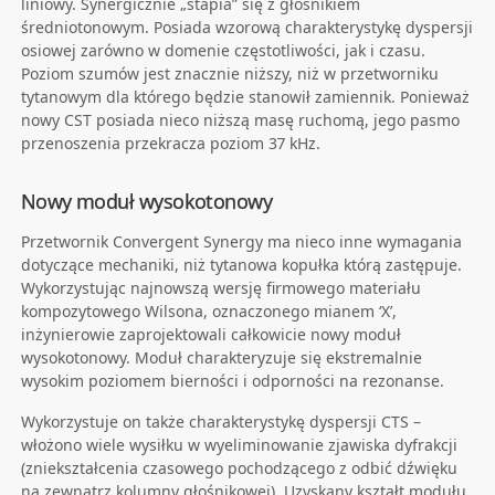
liniowy. Synergicznie „stapia” się z głośnikiem
średniotonowym. Posiada wzorową charakterystykę dyspersji
osiowej zarówno w domenie częstotliwości, jak i czasu.
Poziom szumów jest znacznie niższy, niż w przetworniku
tytanowym dla którego będzie stanowił zamiennik. Ponieważ
nowy CST posiada nieco niższą masę ruchomą, jego pasmo
przenoszenia przekracza poziom 37 kHz.
Nowy moduł wysokotonowy
Przetwornik Convergent Synergy ma nieco inne wymagania
dotyczące mechaniki, niż tytanowa kopułka którą zastępuje.
Wykorzystując najnowszą wersję firmowego materiału
kompozytowego Wilsona, oznaczonego mianem ‘X’,
inżynierowie zaprojektowali całkowicie nowy moduł
wysokotonowy. Moduł charakteryzuje się ekstremalnie
wysokim poziomem bierności i odporności na rezonanse.
Wykorzystuje on także charakterystykę dyspersji CTS –
włożono wiele wysiłku w wyeliminowanie zjawiska dyfrakcji
(zniekształcenia czasowego pochodzącego z odbić dźwięku
na zewnątrz kolumny głośnikowej). Uzyskany kształt modułu