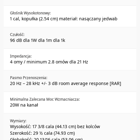
Głośnik Wysokotonowy:
1 cal, kopułka (2.54 cm) materiał: nasączany jedwab
Czułość:
96 dB dla 1W dla 1m dla 1k
Impedancja:
4 omy / minimum 2.8 omów dla 21 Hz
Pasmo Przenoszenia:
20 Hz – 28 kHz +/- 3 dB room average response [RAR]
Minimalna Zalecana Moc Wzmacniacza:
20W na kanał
Wymiary:
Wysokość: 17 3/8 cala (44.13 cm) bez kolców
Szerokość: 29 ½ cala (74.93 cm)
Głębokość: 20 13/16 cala (53.06 cm)