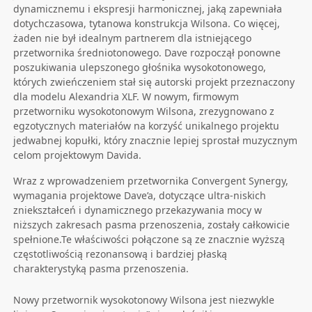
dynamicznemu i ekspresji harmonicznej, jaką zapewniała
dotychczasowa, tytanowa konstrukcja Wilsona. Co więcej,
żaden nie był idealnym partnerem dla istniejącego
przetwornika średniotonowego. Dave rozpoczął ponowne
poszukiwania ulepszonego głośnika wysokotonowego,
których zwieńczeniem stał się autorski projekt przeznaczony
dla modelu Alexandria XLF. W nowym, firmowym
przetworniku wysokotonowym Wilsona, zrezygnowano z
egzotycznych materiałów na korzyść unikalnego projektu
jedwabnej kopułki, który znacznie lepiej sprostał muzycznym
celom projektowym Davida.
Wraz z wprowadzeniem przetwornika Convergent Synergy,
wymagania projektowe Dave’a, dotyczące ultra-niskich
zniekształceń i dynamicznego przekazywania mocy w
niższych zakresach pasma przenoszenia, zostały całkowicie
spełnione.Te właściwości połączone są ze znacznie wyższą
częstotliwością rezonansową i bardziej płaską
charakterystyką pasma przenoszenia.
Nowy przetwornik wysokotonowy Wilsona jest niezwykle