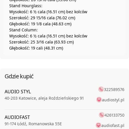
Stand Hourglass:
Wysokość: 6 ½ cala (16.51 cm) bez kolców
Szerokość: 29 15/16 cala (76.02 cm)
Głębokość: 19 1/8 cala (48.63 cm)
Stand Column:
Wysokość: 6 ½ cala (16.51 cm) bez kolców
Szerokość: 25 3/16 cala (63.93 cm)
Głębokość: 19 cali (48.31 cm)
Gdzie kupić
322589576
AUDIO STYL
40-203
Katowice
,
aleja Roździeńskiego 91
audiostyl.pl
426133750
AUDIOFAST
91-174
Łódź
,
Romanowska 55E
audiofast.pl