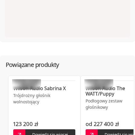
Powiązane produkty
Wilson Audio
Sabrina X
Wilson Audio
The
WATT/Puppy
Trójdrożny głośnik
Podłogowy zestaw
wolnostojący
głośnikowy
123 200 zł
od
227 400 zł
Dowiedz się więcej
Dowiedz się wię