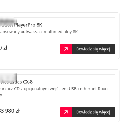
lution
PlayerPro 8K
ansowany odtwarzacz multimedialny 8K
 zł
Dowiedz się więcej
 Acoustics
CX-8
arzacz CD z opcjonalnym wejściem USB i ethernet Roon
y
33 980 zł
Dowiedz się więcej