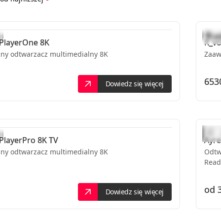
PlayerOne 8K
R_vo
y odtwarzacz multimedialny 8K
Zaaw
6530
Dowiedz się więcej
PlayerPro 8K TV
Ayre
y odtwarzacz multimedialny 8K
Odtw
Read
od
Dowiedz się więcej