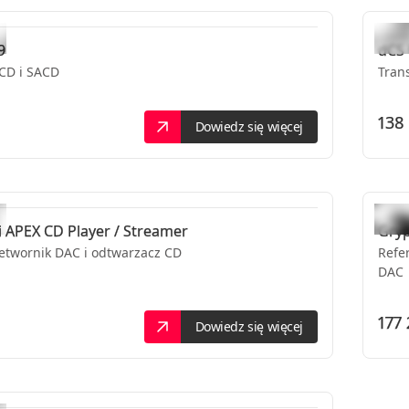
9
dCS
CD i SACD
Tran
138 
Dowiedz się więcej
i APEX CD Player / Streamer
Gry
zetwornik DAC i odtwarzacz CD
Refe
DAC
177 
Dowiedz się więcej