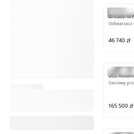
Bricasti
M1
Odtwarzacz 
46 740 zł
dCS
Rossin
Sieciowy pr
165 500 zł