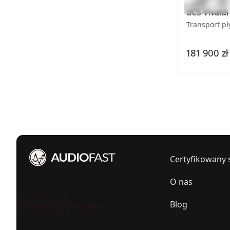
dCS
Vivald
Transport p
181 900 zł
Certyfikowany 
O nas
Blog