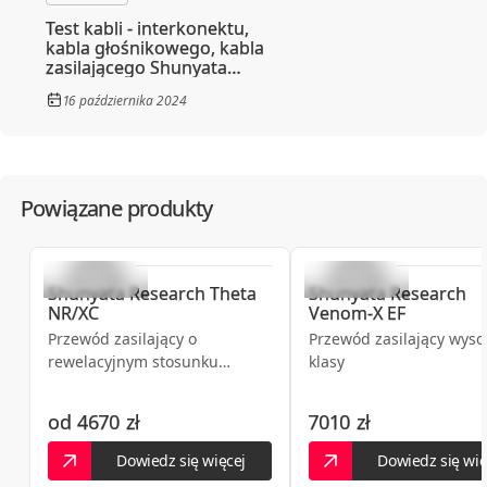
KK&RS
Test kabli - interkonektu,
598428358
kabla głośnikowego, kabla
76-200
Słupsk
,
Sygietyńskiego 1
zasilającego Shunyata
Research z linii Gamma w
16 października 2024
508898589
HighFidelity
LINIA DŹWIĘKU
35-125
Rzeszów
,
Karola Lewakowskiego 6a
liniadzwieku.pl
535711500
Powiązane produkty
MDBaudio - salon Hi-Fi
54-143
Wrocław
,
Gwarecka 2B
mdbaudio.pl
PLANETA DŹWIĘKU
Shunyata Research
Theta
Shunyata Research
664388015
NR/XC
Venom-X EF
02-023
Warszawa
,
Tarczyńska 22
Przewód zasilający o
Przewód zasilający wyso
rewelacyjnym stosunku
klasy
jakość/cena
od
4670 zł
7010 zł
Dowiedz się więcej
Dowiedz się wię