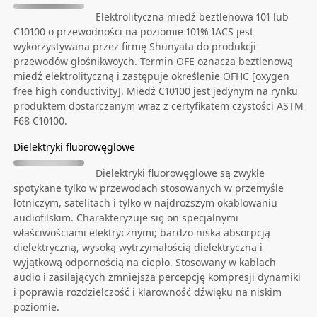
Elektrolityczna miedź beztlenowa 101 lub
C10100 o przewodności na poziomie 101% IACS jest
wykorzystywana przez firmę Shunyata do produkcji
przewodów głośnikwoych. Termin OFE oznacza beztlenową
miedź elektrolityczną i zastępuje określenie OFHC [oxygen
free high conductivity]. Miedź C10100 jest jedynym na rynku
produktem dostarczanym wraz z certyfikatem czystości ASTM
F68 C10100.
Dielektryki fluorowęglowe
Dielektryki fluorowęglowe są zwykle
spotykane tylko w przewodach stosowanych w przemyśle
lotniczym, satelitach i tylko w najdroższym okablowaniu
audiofilskim. Charakteryzuje się on specjalnymi
właściwościami elektrycznymi; bardzo niską absorpcją
dielektryczną, wysoką wytrzymałością dielektryczną i
wyjątkową odpornością na ciepło. Stosowany w kablach
audio i zasilających zmniejsza percepcję kompresji dynamiki
i poprawia rozdzielczość i klarowność dźwięku na niskim
poziomie.