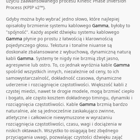
użyciu zaawansowanego procesu Kinetic Phase Inversion
Process (KPIP v2™).
Gdyby można było wybrać jedno słowo, które najlepiej
opisałoby brzmienie systemu kablowego
Gamma
, byłoby to
"spójność". Każdy aspekt dźwięku systemu kablowego
Gamma
płynie po prostu z łatwością i klarownością
pojedynczego głosu. Tekstura i tonalne niuanse są
doskonale zbalansowane z wybuchową, dynamiczną naturą
kabli
Gamma
. Systemy te nigdy nie brzmią zbyt jasno,
agresywnie lub ostro. To, co jednak wyróżnia kable
Gamma
spośród wszystkich innych, niezależnie od ceny, to ich
samowystarczalność, dokładność czasowa, dynamiczne
uderzenie i rozciągnięcie częstotliwości. Większość kabli z
czystej miedzi, nawet te drogie modele, mogą brzmieć ciepło
i bogato, ale często kosztem dokładnego timingu, dynamiki i
rozciągnięcia częstotliwości. Kable
Gamma
brzmią bardzo
naturalnie, ale są jednocześnie zaskakująco zwinne,
atletyczne i całkowicie niewymuszone w wyrażaniu
rozciągnięcia częstotliwości, czasu, wagi i dociążenia w
niskich oktawach. Wszystko to osiągają bez zbędnego
przyciągania uwagi, pozwalając czystości dźwięku zająć