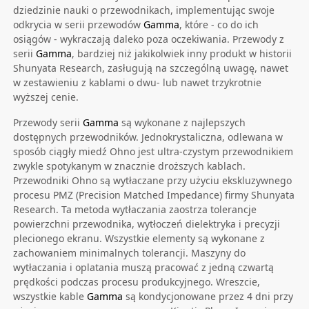
dziedzinie nauki o przewodnikach, implementując swoje
odkrycia w serii przewodów
Gamma
, które - co do ich
osiągów - wykraczają daleko poza oczekiwania. Przewody z
serii
Gamma
, bardziej niż jakikolwiek inny produkt w historii
Shunyata Research, zasługują na szczególną uwagę, nawet
w zestawieniu z kablami o dwu- lub nawet trzykrotnie
wyższej cenie.
Przewody serii
Gamma
są wykonane z najlepszych
dostępnych przewodników. Jednokrystaliczna, odlewana w
sposób ciągły miedź Ohno jest ultra-czystym przewodnikiem
zwykle spotykanym w znacznie droższych kablach.
Przewodniki Ohno są wytłaczane przy użyciu ekskluzywnego
procesu PMZ (Precision Matched Impedance) firmy Shunyata
Research. Ta metoda wytłaczania zaostrza tolerancje
powierzchni przewodnika, wytłoczeń dielektryka i precyzji
plecionego ekranu. Wszystkie elementy są wykonane z
zachowaniem minimalnych tolerancji. Maszyny do
wytłaczania i oplatania muszą pracować z jedną czwartą
prędkości podczas procesu produkcyjnego. Wreszcie,
wszystkie kable
Gamma
są kondycjonowane przez 4 dni przy