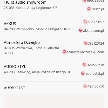
696733643
110Hz audio showroom
25-035
Kielce
,
Aleja Legionów 3/5
110hz.pl
586779192
AKKUS
84-200
Wejherowo
,
osiedle Przyjaźni 1B/1
akkus.com.pl
Atmosfera Dźwięku
792123124
02-495
Warszawa
,
Tomcia Palucha
atmosferadzwieku.com
37/U3
322589576
AUDIO STYL
40-203
Katowice
,
aleja Roździeńskiego 91
audiostyl.pl
426133750
AUDIOFAST
91-174
Łódź
,
Romanowska 55E
audiofast.pl
AUDIOFIL