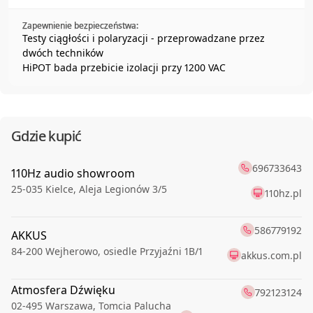
Zapewnienie bezpieczeństwa:
Testy ciągłości i polaryzacji - przeprowadzane przez
dwóch techników
HiPOT bada przebicie izolacji przy 1200 VAC
Gdzie kupić
696733643
110Hz audio showroom
25-035
Kielce
,
Aleja Legionów 3/5
110hz.pl
586779192
AKKUS
84-200
Wejherowo
,
osiedle Przyjaźni 1B/1
akkus.com.pl
Atmosfera Dźwięku
792123124
02-495
Warszawa
,
Tomcia Palucha