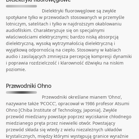
Dielektryki fluorowęglowe są zwykle
spotykane tylko w przewodach stosowanych w przemyśle
lotniczym, satelitach i tylko w najdroższym okablowaniu
audiofilskim. Charakteryzuje się on specjalnymi
właściwościami elektrycznymi; bardzo niską absorpcją
dielektryczną, wysoką wytrzymałością dielektryczną i
wyjątkową odpornością na ciepło. Stosowany w kablach
audio i zasilających zmniejsza percepcję kompresji dynamiki
i poprawia rozdzielczość i klarowność dźwięku na niskim
poziomie.
Przewodniki Ohno
Przewodniki określane mianem ‘Ohno’,
nazywane także ‘PCOCC’, opracował w 1986 profesor Atsumi
Ohno [Chiba Institute of Technology, Japonia]. Zwykle
przewód miedziany powstaje poprzez wyciskanie chłodnego
miedzianego pręta przez niewielki otwór. Powstający
przewód składa się wtedy z wielu niezależnych układów
krystalicznych, między którymi występują granice wyraźnie