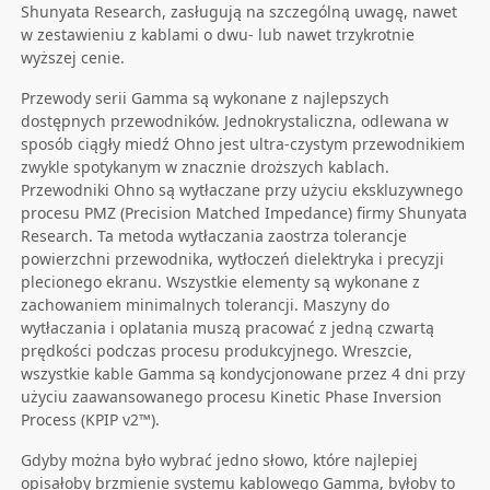
Shunyata Research, zasługują na szczególną uwagę, nawet
w zestawieniu z kablami o dwu- lub nawet trzykrotnie
wyższej cenie.
Przewody serii Gamma są wykonane z najlepszych
dostępnych przewodników. Jednokrystaliczna, odlewana w
sposób ciągły miedź Ohno jest ultra-czystym przewodnikiem
zwykle spotykanym w znacznie droższych kablach.
Przewodniki Ohno są wytłaczane przy użyciu ekskluzywnego
procesu PMZ (Precision Matched Impedance) firmy Shunyata
Research. Ta metoda wytłaczania zaostrza tolerancje
powierzchni przewodnika, wytłoczeń dielektryka i precyzji
plecionego ekranu. Wszystkie elementy są wykonane z
zachowaniem minimalnych tolerancji. Maszyny do
wytłaczania i oplatania muszą pracować z jedną czwartą
prędkości podczas procesu produkcyjnego. Wreszcie,
wszystkie kable Gamma są kondycjonowane przez 4 dni przy
użyciu zaawansowanego procesu Kinetic Phase Inversion
Process (KPIP v2™).
Gdyby można było wybrać jedno słowo, które najlepiej
opisałoby brzmienie systemu kablowego Gamma, byłoby to