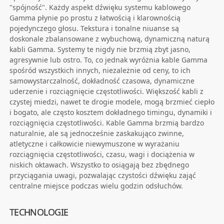
"spójność". Każdy aspekt dźwięku systemu kablowego
Gamma płynie po prostu z łatwością i klarownością
pojedynczego głosu. Tekstura i tonalne niuanse są
doskonale zbalansowane z wybuchową, dynamiczną naturą
kabli Gamma. Systemy te nigdy nie brzmią zbyt jasno,
agresywnie lub ostro. To, co jednak wyróżnia kable Gamma
spośród wszystkich innych, niezależnie od ceny, to ich
samowystarczalność, dokładność czasowa, dynamiczne
uderzenie i rozciągnięcie częstotliwości. Większość kabli z
czystej miedzi, nawet te drogie modele, mogą brzmieć ciepło
i bogato, ale często kosztem dokładnego timingu, dynamiki i
rozciągnięcia częstotliwości. Kable Gamma brzmią bardzo
naturalnie, ale są jednocześnie zaskakująco zwinne,
atletyczne i całkowicie niewymuszone w wyrażaniu
rozciągnięcia częstotliwości, czasu, wagi i dociążenia w
niskich oktawach. Wszystko to osiągają bez zbędnego
przyciągania uwagi, pozwalając czystości dźwięku zająć
centralne miejsce podczas wielu godzin odsłuchów.
TECHNOLOGIE