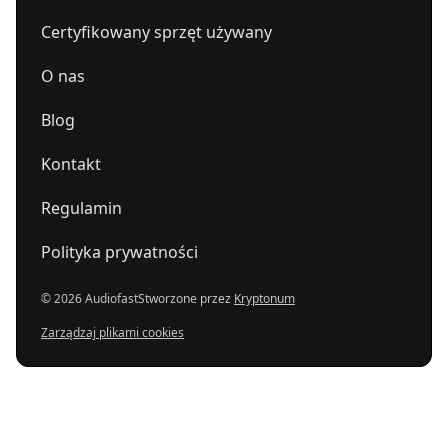
54-143
Wrocław
,
Gwarecka 2B
mdbaudio.pl
Certyfikowany sprzęt używany
PLANETA DŹWIĘKU
664388015
O nas
02-023
Warszawa
,
Tarczyńska 22
Blog
Kontakt
Regulamin
Polityka prywatności
© 2026 Audiofast
Stworzone przez
Kryptonum
Zarządzaj plikami cookies