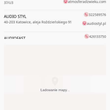
atmosferadzwieku.com
37/U3
322589576
AUDIO STYL
40-203
Katowice
,
aleja Roździeńskiego 91
audiostyl.pl
426133750
AUDIOFAST
91-174
Łódź
,
Romanowska 55E
audiofast.pl
AUDIOFIL
228259765
00-621
Warszawa
,
Boya-Żeleńskiego Tadeusza 6
AUDIOtrendt
126861015
31-589
Kraków
,
Sołtysowska 35A
CORAB sp. z o.o.
895236592
Ładowanie mapy...
10-521
Olsztyn
,
Partyzantów 12C
DELTA-AUDIO
343680588
42-202
Częstochowa
,
Generała Władysława