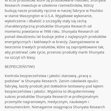
W erze produktów, które są produkowane masowo, Shunyata
Research inwestuje w szkolenie rzemieślników, którzy
budują nasze produkty ręcznie w naszej fabryce w Poulsbo
w stanie Waszyngton w U.S.A. Wyjątkowe wykonanie,
wykończenie i dbałość o szczegóły stały się cechą
charakterystyczną produktów Shunyata Research od
momentu powstania w 1998 roku. Shunyata Research od
ponad dwudziestu lat buduje jedne z najlepszych produktów
energetycznych i kablowych w branży. Zaangażowanie w
tworzenie trwałych produktów, które są zaprojektowane tak,
aby przetrwać całe życie, przenosi produkty marki Shunyata
na szczyt ich klasy.
BEZPIECZEŃSTWO
Kontrola bezpieczeństwa i jakości stanowią „pracę u
podstaw” w Shunyata Research. Zanim cokolwiek opuści
fabrykę, każdy produkt jest dokładnie testowany pod kątem
bezpieczeństwa i jakości. Wyjaśnia to długoterminowy
sukces produktów Shunyata Research w profesjonalnym
przemyśle nagraniowym, medycznym, naukowym i
konsumenckim. Nienaganne osiągnięcia Shunyata Research