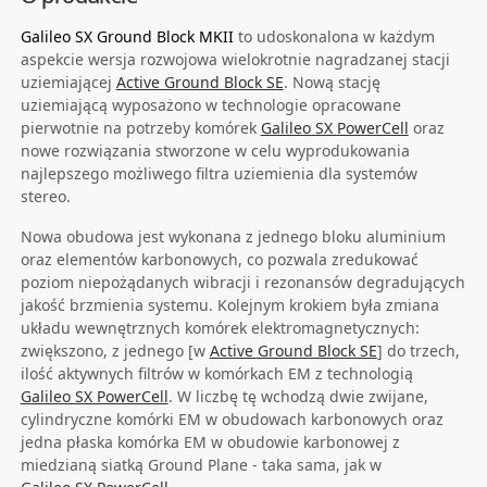
Galileo SX Ground Block MKII
to udoskonalona w każdym
aspekcie wersja rozwojowa wielokrotnie nagradzanej stacji
uziemiającej
Active Ground Block SE
. Nową stację
uziemiającą wyposażono w technologie opracowane
pierwotnie na potrzeby komórek
Galileo SX PowerCell
oraz
nowe rozwiązania stworzone w celu wyprodukowania
najlepszego możliwego filtra uziemienia dla systemów
stereo.
Nowa obudowa jest wykonana z jednego bloku aluminium
oraz elementów karbonowych, co pozwala zredukować
poziom niepożądanych wibracji i rezonansów degradujących
jakość brzmienia systemu. Kolejnym krokiem była zmiana
układu wewnętrznych komórek elektromagnetycznych:
zwiększono, z jednego [w
Active Ground Block SE
] do trzech,
ilość aktywnych filtrów w komórkach EM z technologią
Galileo SX PowerCell
. W liczbę tę wchodzą dwie zwijane,
cylindryczne komórki EM w obudowach karbonowych oraz
jedna płaska komórka EM w obudowie karbonowej z
miedzianą siatką Ground Plane - taka sama, jak w