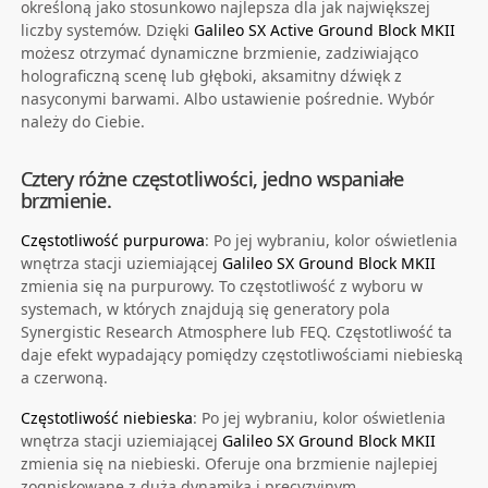
określoną jako stosunkowo najlepsza dla jak największej
liczby systemów. Dzięki
Galileo SX Active Ground Block MKII
możesz otrzymać dynamiczne brzmienie, zadziwiająco
holograficzną scenę lub głęboki, aksamitny dźwięk z
nasyconymi barwami. Albo ustawienie pośrednie. Wybór
należy do Ciebie.
Cztery różne częstotliwości, jedno wspaniałe
brzmienie.
Częstotliwość purpurowa
: Po jej wybraniu, kolor oświetlenia
wnętrza stacji uziemiającej
Galileo SX Ground Block MKII
zmienia się na purpurowy. To częstotliwość z wyboru w
systemach, w których znajdują się generatory pola
Synergistic Research Atmosphere lub FEQ. Częstotliwość ta
daje efekt wypadający pomiędzy częstotliwościami niebieską
a czerwoną.
Częstotliwość niebieska
: Po jej wybraniu, kolor oświetlenia
wnętrza stacji uziemiającej
Galileo SX Ground Block MKII
zmienia się na niebieski. Oferuje ona brzmienie najlepiej
zogniskowane z dużą dynamiką i precyzyjnym