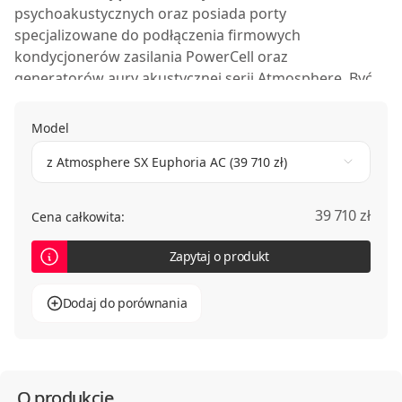
psychoakustycznych oraz posiada porty
specjalizowane do podłączenia firmowych
kondycjonerów zasilania PowerCell
oraz
generatorów aury akustycznej serii
Atmosphere
. Być
może brzmi to troszkę jak opis statku kosmicznego,
ale najważniejsze że działa! Po włączeniu urządzenia
Model
w system, spada poziom szumów, dźwięk staje się
z Atmosphere SX Euphoria AC (39 710 zł)
bardziej dynamiczny i rozdzielczy a odbiór muzyki
bardziej wciągający.
39 710 zł
Cena całkowita:
Zapytaj o produkt
Dodaj do porównania
O produkcie