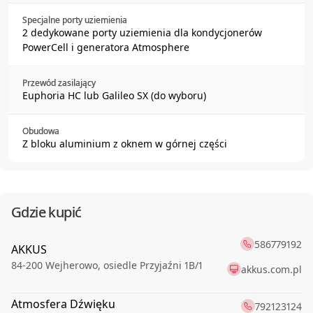
Specjalne porty uziemienia
2 dedykowane porty uziemienia dla kondycjonerów
PowerCell i generatora Atmosphere
Przewód zasilający
Euphoria HC lub Galileo SX (do wyboru)
Obudowa
Z bloku aluminium z oknem w górnej części
Gdzie kupić
586779192
AKKUS
84-200
Wejherowo
,
osiedle Przyjaźni 1B/1
akkus.com.pl
Atmosfera Dźwięku
792123124