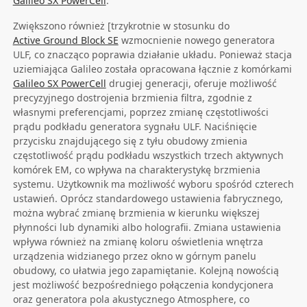
Galileo SX PowerCell
.
Zwiększono również [trzykrotnie w stosunku do
Active Ground Block SE
wzmocnienie nowego generatora
ULF, co znacząco poprawia działanie układu. Ponieważ stacja
uziemiająca Galileo została opracowana łącznie z komórkami
Galileo SX PowerCell
drugiej generacji, oferuje możliwość
precyzyjnego dostrojenia brzmienia filtra, zgodnie z
własnymi preferencjami, poprzez zmianę częstotliwości
prądu podkładu generatora sygnału ULF. Naciśnięcie
przycisku znajdującego się z tyłu obudowy zmienia
częstotliwość prądu podkładu wszystkich trzech aktywnych
komórek EM, co wpływa na charakterystykę brzmienia
systemu. Użytkownik ma możliwość wyboru spośród czterech
ustawień. Oprócz standardowego ustawienia fabrycznego,
można wybrać zmianę brzmienia w kierunku większej
płynności lub dynamiki albo holografii. Zmiana ustawienia
wpływa również na zmianę koloru oświetlenia wnętrza
urządzenia widzianego przez okno w górnym panelu
obudowy, co ułatwia jego zapamiętanie. Kolejną nowością
jest możliwość bezpośredniego połączenia kondycjonera
oraz generatora pola akustycznego Atmosphere, co