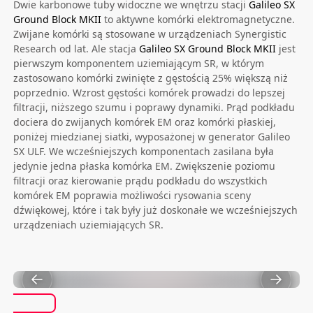
Dwie karbonowe tuby widoczne we wnętrzu stacji
Galileo SX
Ground Block MKII
to aktywne komórki elektromagnetyczne.
Zwijane komórki są stosowane w urządzeniach Synergistic
Research od lat. Ale stacja
Galileo SX Ground Block MKII
jest
pierwszym komponentem uziemiającym SR, w którym
zastosowano komórki zwinięte z gęstością 25% większą niż
poprzednio. Wzrost gęstości komórek prowadzi do lepszej
filtracji, niższego szumu i poprawy dynamiki. Prąd podkładu
dociera do zwijanych komórek EM oraz komórki płaskiej,
poniżej miedzianej siatki, wyposażonej w generator Galileo
SX ULF. We wcześniejszych komponentach zasilana była
jedynie jedna płaska komórka EM. Zwiększenie poziomu
filtracji oraz kierowanie prądu podkładu do wszystkich
komórek EM poprawia możliwości rysowania sceny
dźwiękowej, które i tak były już doskonałe we wcześniejszych
urządzeniach uziemiających SR.