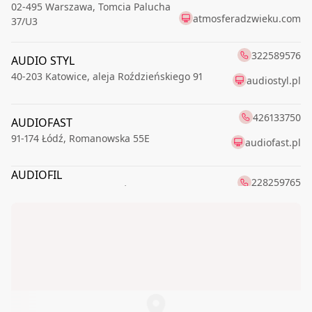
02-495
Warszawa
,
Tomcia Palucha
atmosferadzwieku.com
37/U3
322589576
AUDIO STYL
40-203
Katowice
,
aleja Roździeńskiego 91
audiostyl.pl
426133750
AUDIOFAST
91-174
Łódź
,
Romanowska 55E
audiofast.pl
AUDIOFIL
228259765
00-621
Warszawa
,
Boya-Żeleńskiego Tadeusza 6
audioMAX24.pl
728440470
65-019
Zielona Góra
,
Dworcowa 16
698615124
Audioneo - SALON HI-FI
83-010
Rotmanka k/Gdańska
,
Kościelna 1
audioneo.pl