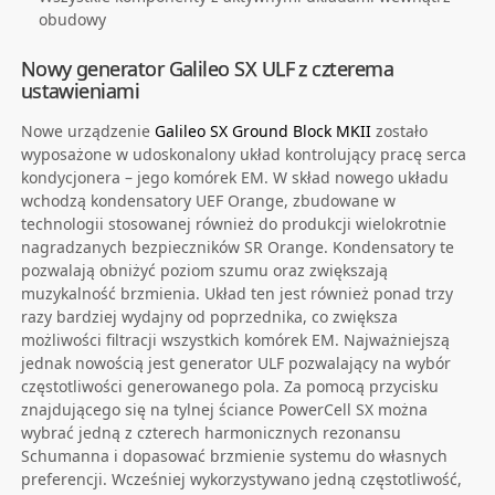
obudowy
Nowy generator Galileo SX ULF z czterema
ustawieniami
Nowe urządzenie
Galileo SX Ground Block MKII
zostało
wyposażone w udoskonalony układ kontrolujący pracę serca
kondycjonera – jego komórek EM. W skład nowego układu
wchodzą kondensatory UEF Orange, zbudowane w
technologii stosowanej również do produkcji wielokrotnie
nagradzanych bezpieczników SR Orange. Kondensatory te
pozwalają obniżyć poziom szumu oraz zwiększają
muzykalność brzmienia. Układ ten jest również ponad trzy
razy bardziej wydajny od poprzednika, co zwiększa
możliwości filtracji wszystkich komórek EM. Najważniejszą
jednak nowością jest generator ULF pozwalający na wybór
częstotliwości generowanego pola. Za pomocą przycisku
znajdującego się na tylnej ściance PowerCell SX można
wybrać jedną z czterech harmonicznych rezonansu
Schumanna i dopasować brzmienie systemu do własnych
preferencji. Wcześniej wykorzystywano jedną częstotliwość,