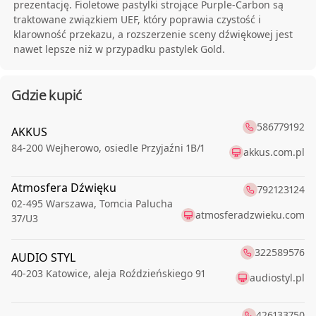
prezentację. Fioletowe pastylki strojące Purple-Carbon są
traktowane związkiem UEF, który poprawia czystość i
klarowność przekazu, a rozszerzenie sceny dźwiękowej jest
nawet lepsze niż w przypadku pastylek Gold.
Gdzie kupić
586779192
AKKUS
84-200
Wejherowo
,
osiedle Przyjaźni 1B/1
akkus.com.pl
Atmosfera Dźwięku
792123124
02-495
Warszawa
,
Tomcia Palucha
atmosferadzwieku.com
37/U3
322589576
AUDIO STYL
40-203
Katowice
,
aleja Roździeńskiego 91
audiostyl.pl
426133750