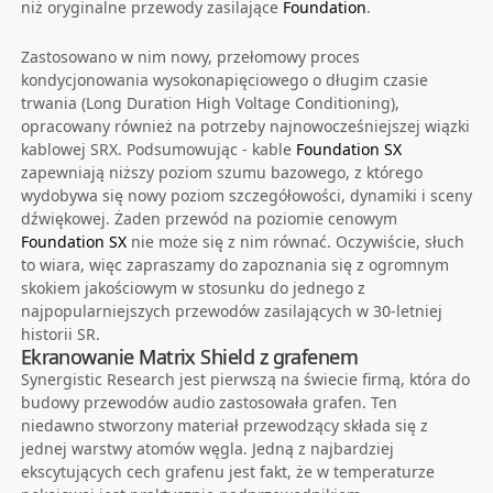
niż oryginalne przewody zasilające
Foundation
.
Zastosowano w nim nowy, przełomowy proces
kondycjonowania wysokonapięciowego o długim czasie
trwania (Long Duration High Voltage Conditioning),
opracowany również na potrzeby najnowocześniejszej wiązki
kablowej SRX. Podsumowując - kable
Foundation SX
zapewniają niższy poziom szumu bazowego, z którego
wydobywa się nowy poziom szczegółowości, dynamiki i sceny
dźwiękowej. Żaden przewód na poziomie cenowym
Foundation SX
nie może się z nim równać. Oczywiście, słuch
to wiara, więc zapraszamy do zapoznania się z ogromnym
skokiem jakościowym w stosunku do jednego z
najpopularniejszych przewodów zasilających w 30-letniej
historii SR.
Ekranowanie Matrix Shield z grafenem
Synergistic Research jest pierwszą na świecie firmą, która do
budowy przewodów audio zastosowała grafen. Ten
niedawno stworzony materiał przewodzący składa się z
jednej warstwy atomów węgla. Jedną z najbardziej
ekscytujących cech grafenu jest fakt, że w temperaturze