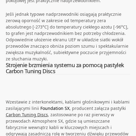
pokojowej jest praktycznie nadprzewodnikiem.
Jeśli jednak typowe nadprzewodniki osiągają praktycznie
zerową oporność w zakresie od temperatury zera
absolutnego [-273°C] do temperatury ciekłego azotu [-96°C],
to grafen jest nadprzewodnikiem bez potrzeby chłodzenia.
Odpowiednie ułożenie ekranu UEF w układzie siatki wokół
przewodów znacząco obniża poziom szumu i spektakularnie
zwiększa muzykalność, subiektywne poczucie przyjemności
ze słuchania muzyki.
Strojenie brzmienia systemu za pomocą pastylek
Carbon Tuning Discs
Wzestawie z interkonektami, kablami głośnikowymi i kablami
zasilającymi linii
Foundation SX
, producent załącza pastylki
Carbon Tuning Discs
, zastosowane po raz pierwszy w
przewodach Atmosphere SX, gdzie są umieszczane
fabrycznie wewnątrz kabli w kluczowych miejscach i
odgrywają zasadniczą rolę w tworzeniu dźwięku przewodów