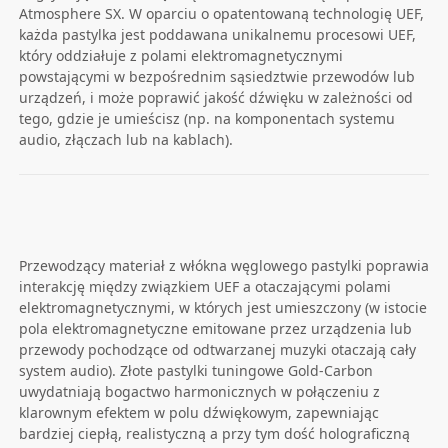
Atmosphere SX. W oparciu o opatentowaną technologię UEF,
każda pastylka jest poddawana unikalnemu procesowi UEF,
który oddziałuje z polami elektromagnetycznymi
powstającymi w bezpośrednim sąsiedztwie przewodów lub
urządzeń, i może poprawić jakość dźwięku w zależności od
tego, gdzie je umieścisz (np. na komponentach systemu
audio, złączach lub na kablach).
Przewodzący materiał z włókna węglowego pastylki poprawia
interakcję między związkiem UEF a otaczającymi polami
elektromagnetycznymi, w których jest umieszczony (w istocie
pola elektromagnetyczne emitowane przez urządzenia lub
przewody pochodzące od odtwarzanej muzyki otaczają cały
system audio). Złote pastylki tuningowe Gold-Carbon
uwydatniają bogactwo harmonicznych w połączeniu z
klarownym efektem w polu dźwiękowym, zapewniając
bardziej ciepłą, realistyczną a przy tym dość holograficzną