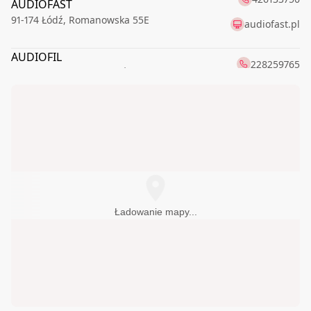
AUDIOFAST
91-174
Łódź
,
Romanowska 55E
audiofast.pl
AUDIOFIL
228259765
00-621
Warszawa
,
Boya-Żeleńskiego Tadeusza 6
audioMAX24.pl
728440470
65-019
Zielona Góra
,
Dworcowa 16
698615124
Audioneo - SALON HI-FI
83-010
Rotmanka k/Gdańska
,
Kościelna 1
audioneo.pl
Audiotop.pl
796410285
Ładowanie mapy...
60-003
Poznań
,
Sycowska 63
CORAB sp. z o.o.
895236592
10-521
Olsztyn
,
Partyzantów 12C
DELTA-AUDIO
343680588
42-202
Częstochowa
,
Generała Władysława