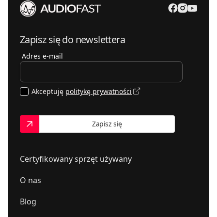
535711500
MDBaudio - salon Hi-Fi
54-143
Wrocław
,
Gwarecka 2B
mdbaudio.pl
Zapisz się do newslettera
Adres e-mail
PLANETA DŹWIĘKU
664388015
02-023
Warszawa
,
Tarczyńska 22
Vimed-Sat. FH. Centrum hi-fi
Akceptuję
politykę prywatności
413432466
25-334
Kielce
,
Winnicka 4
Zapisz się
Certyfikowany sprzęt używany
O nas
Blog