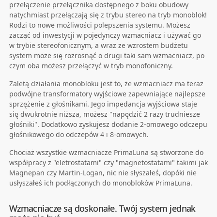
przełączenie przełącznika dostępnego z boku obudowy
natychmiast przełączają się z trybu stereo na tryb monoblok!
Rodzi to nowe możliwości polepszenia systemu. Możesz
zacząć od inwestycji w pojedynczy wzmacniacz i używać go
w trybie stereofonicznym, a wraz ze wzrostem budżetu
system może się rozrosnąć o drugi taki sam wzmacniacz, po
czym oba możesz przełączyć w tryb monofoniczny.
Zaletą działania monobloku jest to, że wzmacniacz ma teraz
podwójne transformatory wyjściowe zapewniające najlepsze
sprzężenie z głośnikami. Jego impedancja wyjściowa staje
się dwukrotnie niższa, możesz "napędzić 2 razy trudniesze
głośniki". Dodatkowo zyskujesz dodanie 2-omowego odczepu
głośnikowego do odczepów 4 i 8-omowych.
Chociaż wszystkie wzmacniacze PrimaLuna są stworzone do
współpracy z "eletrostatami" czy "magnetostatami" takimi jak
Magnepan czy Martin-Logan, nic nie słyszałeś, dopóki nie
usłyszałeś ich podłączonych do monobloków PrimaLuna.
Wzmacniacze są doskonałe. Twój system jednak