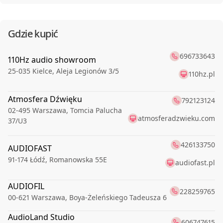
Gdzie kupić
696733643
110Hz audio showroom
25-035
Kielce
,
Aleja Legionów 3/5
110hz.pl
Atmosfera Dźwięku
792123124
02-495
Warszawa
,
Tomcia Palucha
atmosferadzwieku.com
37/U3
426133750
AUDIOFAST
91-174
Łódź
,
Romanowska 55E
audiofast.pl
AUDIOFIL
228259765
00-621
Warszawa
,
Boya-Żeleńskiego Tadeusza 6
AudioLand Studio
606747615