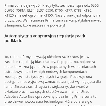
Prima Luna daje wybór. Kiedy tylko zechcesz, sprawdź 6L6G,
6L6GC, 7581A, EL34, EL37, 6550, KT66, KT77, KT88, KT90,
KT120 a nawet ogromne KT150. Nasz projekt jest odporny na
przyszłość. Wzmacniacze Prima Luna są kompatybilne nawet
z lampami, które jeszcze nie powstały!
Automatyczna adaptacyjna regulacja prądu
podkładu
To, co inne firmy nazywają układem AUTO BIAS jest w
zasadzie regulacją biasu katody. To popularna, najtańsza
metoda. Można ją znaleźć w popularnych wzmacniaczach
estradowych, ale i w high-endowych komponentach
kosztujących sto tysięcy złotych i więcej… Redukuje ona
dostępną moc wyjściową wzmacniacza i jest wymagająca dla
lamp. Skraca czas ich życia i zwiększa ryzyko zwarć w
układzie oraz niszczących skutków awarii lamp. Układ
Adaptive Auto Bias opracowany przez firmę Prima Luna to
prawdziwie nowoczesna technologia, która opiera się o