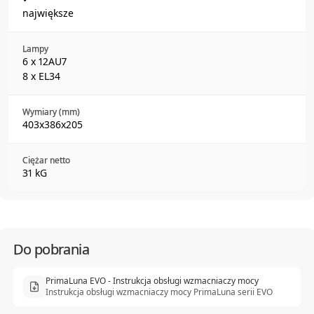
największe
Lampy
6 x 12AU7
8 x EL34
Wymiary (mm)
403x386x205
Ciężar netto
31 kG
Do pobrania
PrimaLuna EVO - Instrukcja obsługi wzmacniaczy mocy
Instrukcja obsługi wzmacniaczy mocy PrimaLuna serii EVO