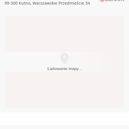
99-300
Kutno
,
Warszawskie Przedmieście 34
698615124
Audioneo - SALON HI-FI
83-010
Rotmanka k/Gdańska
,
Kościelna 1
audioneo.pl
228235026
Audiopolis
02-202
Warszawa
,
Drawska 29
audiopolis.pl
AUDIOSFERA.EU
666963999
Ładowanie mapy...
70-460
Szczecin
,
Piłsudskiego Józefa 17
789320906
AUDIOSOURCE
05-552
Łazy
,
Łączności 96A
audiosource.pl
Audiotop.pl
796410285
60-003
Poznań
,
Sycowska 63
AUDIOtrendt