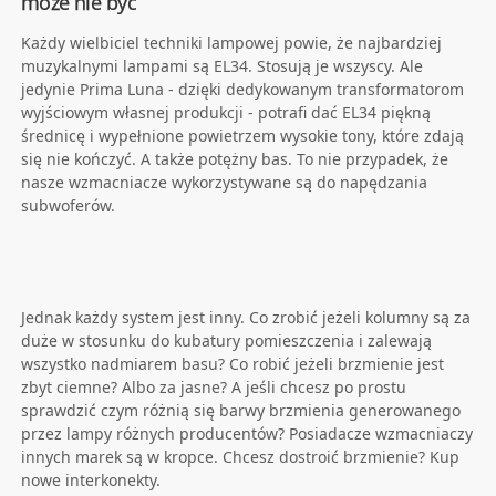
może nie być
Każdy wielbiciel techniki lampowej powie, że najbardziej
muzykalnymi lampami są EL34. Stosują je wszyscy. Ale
jedynie Prima Luna - dzięki dedykowanym transformatorom
wyjściowym własnej produkcji - potrafi dać EL34 piękną
średnicę i wypełnione powietrzem wysokie tony, które zdają
się nie kończyć. A także potężny bas. To nie przypadek, że
nasze wzmacniacze wykorzystywane są do napędzania
subwoferów.
Jednak każdy system jest inny. Co zrobić jeżeli kolumny są za
duże w stosunku do kubatury pomieszczenia i zalewają
wszystko nadmiarem basu? Co robić jeżeli brzmienie jest
zbyt ciemne? Albo za jasne? A jeśli chcesz po prostu
sprawdzić czym różnią się barwy brzmienia generowanego
przez lampy różnych producentów? Posiadacze wzmacniaczy
innych marek są w kropce. Chcesz dostroić brzmienie? Kup
nowe interkonekty.