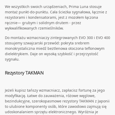
We wszystkich swoich urządzeniach, Prima Luna stosuje
montaż punkt-do-punktu. Cała ścieżka sygnałowa, łącznie z
rezystorami i kondensatorami, jest z mozołem łączona
ręcznie— grubym i solidnym drutem - przez
wykwalifikowanych rzemieślników.
Do montażu wzmacniaczy zintegrowanych EVO 300 i EVO 400
stosujemy szwajcarski przewód: pokryta srebrem
monokrystaliczna miedź beztlenowa otoczona teflonowym
dielektrykiem. Daje on wysoką szybkość i przejrzystość
sygnału.
Rezystory TAKMAN
Jeżeli kupisz tańszy wzmacniacz, zapłacisz fortunę za jego
modyfikację. Łatwe do zauważenia, różowe węglowe,
bezindukcyjne, szerokopasmowe rezystory TAKMAN z Japonii
to ulubione komponenty osób, które zawodowo zajmują się
udoskonalaniem sprzętu elektronicznego. Wyróżnia je