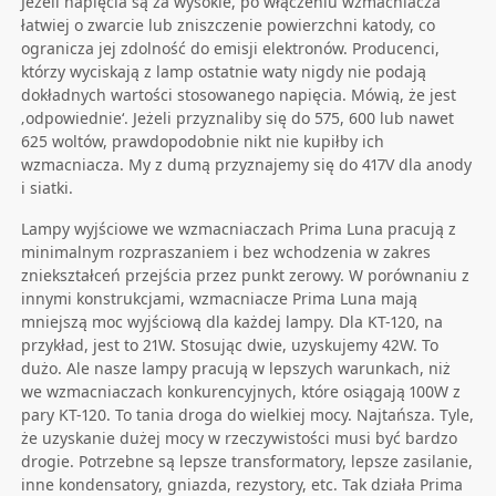
Jeżeli napięcia są za wysokie, po włączeniu wzmacniacza
łatwiej o zwarcie lub zniszczenie powierzchni katody, co
ogranicza jej zdolność do emisji elektronów. Producenci,
którzy wyciskają z lamp ostatnie waty nigdy nie podają
dokładnych wartości stosowanego napięcia. Mówią, że jest
‚odpowiednie‘. Jeżeli przyznaliby się do 575, 600 lub nawet
625 woltów, prawdopodobnie nikt nie kupiłby ich
wzmacniacza. My z dumą przyznajemy się do 417V dla anody
i siatki.
Lampy wyjściowe we wzmacniaczach Prima Luna pracują z
minimalnym rozpraszaniem i bez wchodzenia w zakres
zniekształceń przejścia przez punkt zerowy. W porównaniu z
innymi konstrukcjami, wzmacniacze Prima Luna mają
mniejszą moc wyjściową dla każdej lampy. Dla KT-120, na
przykład, jest to 21W. Stosując dwie, uzyskujemy 42W. To
dużo. Ale nasze lampy pracują w lepszych warunkach, niż
we wzmacniaczach konkurencyjnych, które osiągają 100W z
pary KT-120. To tania droga do wielkiej mocy. Najtańsza. Tyle,
że uzyskanie dużej mocy w rzeczywistości musi być bardzo
drogie. Potrzebne są lepsze transformatory, lepsze zasilanie,
inne kondensatory, gniazda, rezystory, etc. Tak działa Prima