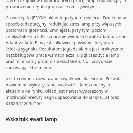
szereg czujników monitorujących pracę lamp i ułatwiających
prowadzenie regulacji w czasie rzeczywistym.
Co więcej, to JEDYNY układ tego typu na świecie. Działa on w
sposób ;adaptacyjny’ redukując stres lamp przy większych
poziomach głośności. Zmniejsza, przy tym, poziom
zniekształceń o 50% i znacznie wydłuża trwałość lamp. Układ
Adaptive Auto Bias jest całkowicie pasywny i leży poza
ścieżką sygnału. Rezultatem jego działania jest praktycznie
bezobsługowa praca wzmacniacza, długi czas życia lamp
oraz minimalny poziom zniekształceń. No i oczywiście
zadziwiające brzmienie.
Jest to również rozwiązanie wyjątkowo elastyczne. Pozwala
bowiem na wykorzystanie większości lamp obecnych
aktualnie na rynku. Układ jest nawet wyposażony w
możliwość precyzyjnego dopasowania do lamp EL34 oraz
KT88/KT120/KT150.
Wskaźnik awarii lamp