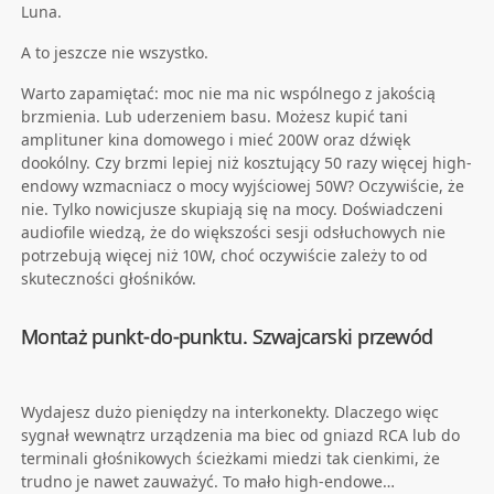
Luna.
A to jeszcze nie wszystko.
Warto zapamiętać: moc nie ma nic wspólnego z jakością
brzmienia. Lub uderzeniem basu. Możesz kupić tani
amplituner kina domowego i mieć 200W oraz dźwięk
dookólny. Czy brzmi lepiej niż kosztujący 50 razy więcej high-
endowy wzmacniacz o mocy wyjściowej 50W? Oczywiście, że
nie. Tylko nowicjusze skupiają się na mocy. Doświadczeni
audiofile wiedzą, że do większości sesji odsłuchowych nie
potrzebują więcej niż 10W, choć oczywiście zależy to od
skuteczności głośników.
Montaż punkt-do-punktu. Szwajcarski przewód
Wydajesz dużo pieniędzy na interkonekty. Dlaczego więc
sygnał wewnątrz urządzenia ma biec od gniazd RCA lub do
terminali głośnikowych ścieżkami miedzi tak cienkimi, że
trudno je nawet zauważyć. To mało high-endowe…