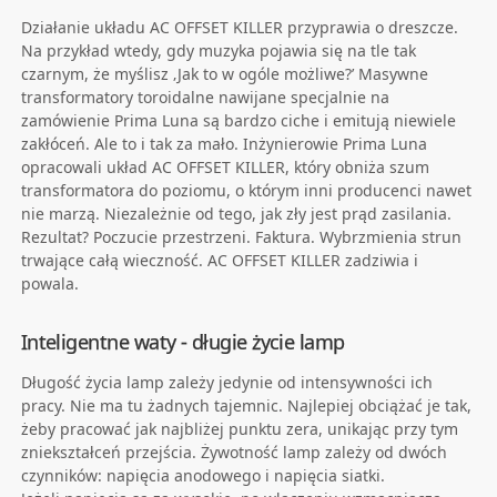
Działanie układu AC OFFSET KILLER przyprawia o dreszcze.
Na przykład wtedy, gdy muzyka pojawia się na tle tak
czarnym, że myślisz ‚Jak to w ogóle możliwe?’ Masywne
transformatory toroidalne nawijane specjalnie na
zamówienie Prima Luna są bardzo ciche i emitują niewiele
zakłóceń. Ale to i tak za mało. Inżynierowie Prima Luna
opracowali układ AC OFFSET KILLER, który obniża szum
transformatora do poziomu, o którym inni producenci nawet
nie marzą. Niezależnie od tego, jak zły jest prąd zasilania.
Rezultat? Poczucie przestrzeni. Faktura. Wybrzmienia strun
trwające całą wieczność. AC OFFSET KILLER zadziwia i
powala.
Inteligentne waty - długie życie lamp
Długość życia lamp zależy jedynie od intensywności ich
pracy. Nie ma tu żadnych tajemnic. Najlepiej obciążać je tak,
żeby pracować jak najbliżej punktu zera, unikając przy tym
zniekształceń przejścia. Żywotność lamp zależy od dwóch
czynników: napięcia anodowego i napięcia siatki.