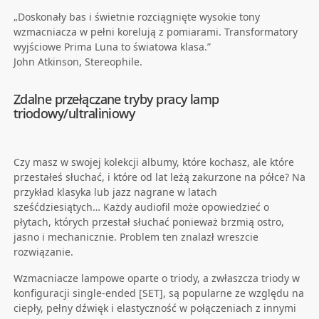
„Doskonały bas i świetnie rozciągnięte wysokie tony
wzmacniacza w pełni korelują z pomiarami. Transformatory
wyjściowe Prima Luna to światowa klasa.”
John Atkinson, Stereophile.
Zdalne przełączane tryby pracy lamp
triodowy/ultraliniowy
Czy masz w swojej kolekcji albumy, które kochasz, ale które
przestałeś słuchać, i które od lat leżą zakurzone na półce? Na
przykład klasyka lub jazz nagrane w latach
sześćdziesiątych… Każdy audiofil może opowiedzieć o
płytach, których przestał słuchać ponieważ brzmią ostro,
jasno i mechanicznie. Problem ten znalazł wreszcie
rozwiązanie.
Wzmacniacze lampowe oparte o triody, a zwłaszcza triody w
konfiguracji single-ended [SET], są popularne ze względu na
ciepły, pełny dźwięk i elastyczność w połączeniach z innymi